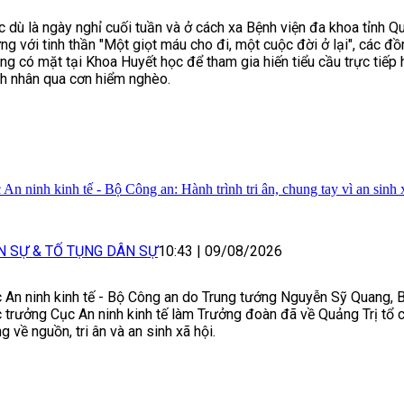
 dù là ngày nghỉ cuối tuần và ở cách xa Bệnh viện đa khoa tỉnh Q
ng với tinh thần "Một giọt máu cho đi, một cuộc đời ở lại", các đ
ng có mặt tại Khoa Huyết học để tham gia hiến tiểu cầu trực tiếp 
h nhân qua cơn hiểm nghèo.
 An ninh kinh tế - Bộ Công an: Hành trình tri ân, chung tay vì an sinh 
N SỰ & TỐ TỤNG DÂN SỰ
10:43
|
09/08/2026
 An ninh kinh tế - Bộ Công an do Trung tướng Nguyễn Sỹ Quang, B
 trưởng Cục An ninh kinh tế làm Trưởng đoàn đã về Quảng Trị tổ 
g về nguồn, tri ân và an sinh xã hội.