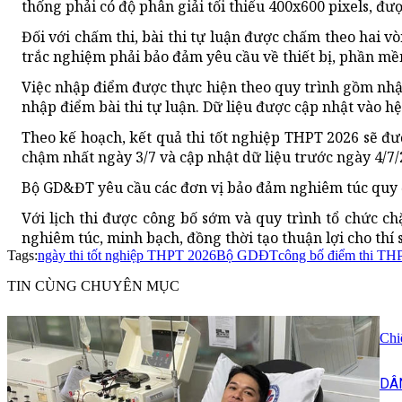
thống phải có độ phân giải tối thiểu 400x600 pixels, đ
Đối với chấm thi, bài thi tự luận được chấm theo hai 
trắc nghiệm phải bảo đảm yêu cầu về thiết bị, phần mề
Việc nhập điểm được thực hiện theo quy trình gồm nhậ
nhập điểm bài thi tự luận. Dữ liệu được cập nhật vào h
Theo kế hoạch, kết quả thi tốt nghiệp THPT 2026 sẽ đư
chậm nhất ngày 3/7 và cập nhật dữ liệu trước ngày 4/7/
Bộ GD&ĐT yêu cầu các đơn vị bảo đảm nghiêm túc quy địn
Với lịch thi được công bố sớm và quy trình tổ chức ch
nghiêm túc, minh bạch, đồng thời tạo thuận lợi cho thí s
Tags:
ngày thi tốt nghiệp THPT 2026
Bộ GDĐT
công bố điểm thi TH
TIN CÙNG CHUYÊN MỤC
Chi
DÂ