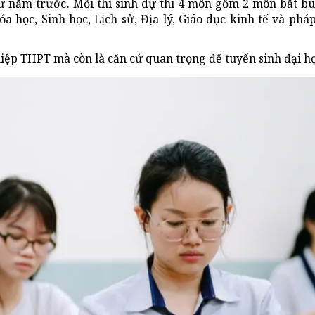
hư năm trước. Mỗi thí sinh dự thi 4 môn gồm 2 môn bắt b
 học, Sinh học, Lịch sử, Địa lý, Giáo dục kinh tế và pháp 
iệp THPT mà còn là căn cứ quan trọng để tuyển sinh đại họ