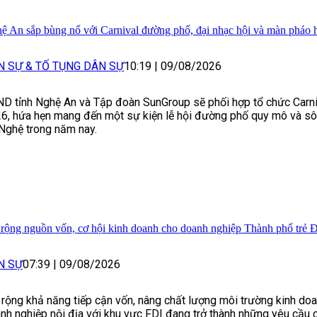
ệ An sắp bùng nổ với Carnival đường phố, đại nhạc hội và màn pháo
N SỰ & TỐ TỤNG DÂN SỰ
10:19
|
09/08/2026
D tỉnh Nghệ An và Tập đoàn SunGroup sẽ phối hợp tổ chức Carn
6, hứa hẹn mang đến một sự kiện lễ hội đường phố quy mô và sôi
Nghệ trong năm nay.
rộng nguồn vốn, cơ hội kinh doanh cho doanh nghiệp Thành phố trẻ 
N SỰ
07:39
|
09/08/2026
rộng khả năng tiếp cận vốn, nâng chất lượng môi trường kinh doa
nh nghiệp nội địa với khu vực FDI đang trở thành những yêu cầu c