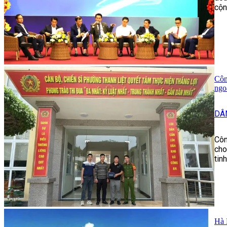
cộn
Côn
ngo
DÂ
Côn
cho
tin
Hà 