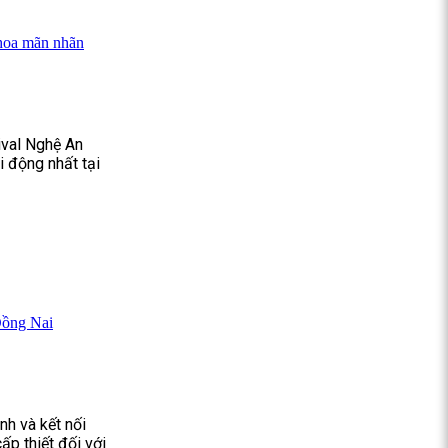
 hoa mãn nhãn
ival Nghệ An
 động nhất tại
Đồng Nai
nh và kết nối
ấp thiết đối với