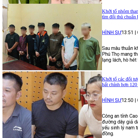
Khởi tố nhóm than
tìm đối thủ chuẩn 
HÌNH SỰ
13:51
|
Sau mâu thuẫn kh
Phú Thọ mang the
lạng lách, hò hé
Khởi tố các đối tư
bất chính hơn 120
HÌNH SỰ
12:50
|
Công an tỉnh Cao
đường dây giả da
yếu sinh lý nam t
đồng.