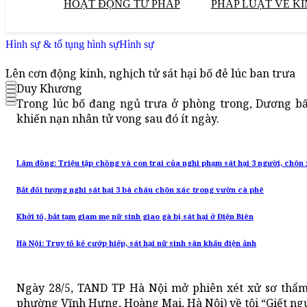
HOẠT ĐỘNG TƯ PHÁP
PHÁP LUẬT VỀ KI
Hình sự & tố tụng hình sự
Hình sự
Lên cơn động kinh, nghịch tử sát hại bố đẻ lúc ban trưa
Duy Khương
Trong lúc bố đang ngủ trưa ở phòng trong, Dương bấ
khiến nạn nhân tử vong sau đó ít ngày.
Lâm đồng: Triệu tập chồng và con trai của nghi phạm sát hại 3 người, chôn 
Bắt đối tượng nghi sát hại 3 bà cháu chôn xác trong vườn cà phê
Khởi tố, bắt tạm giam mẹ nữ sinh giao gà bị sát hại ở Điện Biên
Hà Nội: Truy tố kẻ cướp hiếp, sát hại nữ sinh sân khấu điện ảnh
Ngày 28/5, TAND TP Hà Nội mở phiên xét xử sơ thẩm
phường Vĩnh Hưng, Hoàng Mai, Hà Nội) về tội “Giết ngư