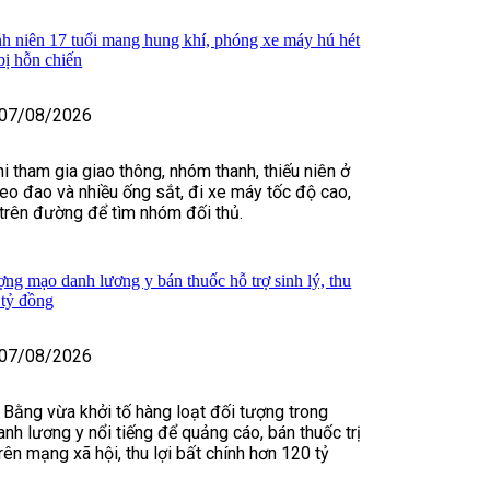
h niên 17 tuổi mang hung khí, phóng xe máy hú hét
bị hỗn chiến
07/08/2026
i tham gia giao thông, nhóm thanh, thiếu niên ở
o đao và nhiều ống sắt, đi xe máy tốc độ cao,
t trên đường để tìm nhóm đối thủ.
ợng mạo danh lương y bán thuốc hỗ trợ sinh lý, thu
 tỷ đồng
07/08/2026
 Bằng vừa khởi tố hàng loạt đối tượng trong
nh lương y nổi tiếng để quảng cáo, bán thuốc trị
rên mạng xã hội, thu lợi bất chính hơn 120 tỷ