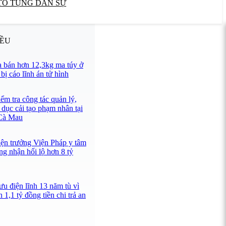
TỐ TỤNG DÂN SỰ
IỀU
 bán hơn 12,3kg ma túy ở
ị cáo lĩnh án tử hình
ểm tra công tác quản lý,
 dục cải tạo phạm nhân tại
 Cà Mau
iện trưởng Viện Pháp y tâm
ng nhận hối lộ hơn 8 tỷ
u điện lĩnh 13 năm tù vì
 1,1 tỷ đồng tiền chi trả an