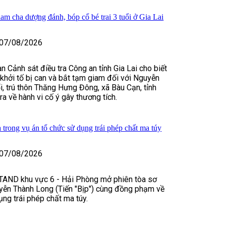
iam cha dượng đánh, bóp cổ bé trai 3 tuổi ở Gia Lai
07/08/2026
n Cảnh sát điều tra Công an tỉnh Gia Lai cho biết
, khởi tố bị can và bắt tạm giam đối với Nguyễn
, trú thôn Thăng Hưng Đông, xã Bàu Cạn, tỉnh
tra về hành vi cố ý gây thương tích.
 trong vụ án tổ chức sử dụng trái phép chất ma túy
07/08/2026
TAND khu vực 6 - Hải Phòng mở phiên tòa sơ
yễn Thành Long (Tiến "Bịp") cùng đồng phạm về
ụng trái phép chất ma túy.