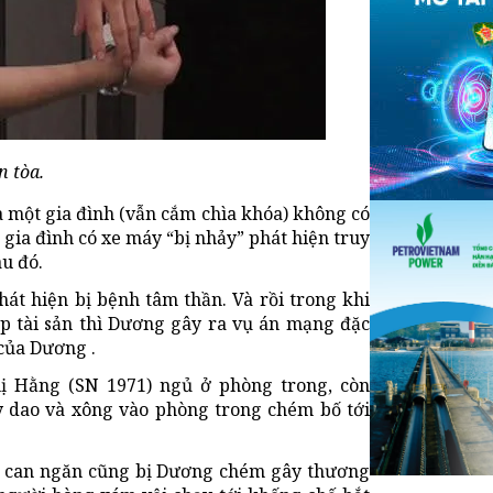
n tòa.
a một gia đình (vẫn cắm chìa khóa) không có
 gia đình có xe máy “bị nhảy” phát hiện truy
u đó.
hát hiện bị bệnh tâm thần. Và rồi trong khi
p tài sản thì Dương gây ra vụ án mạng đặc
 của Dương .
hị Hằng (SN 1971) ngủ ở phòng trong, còn
 dao và xông vào phòng trong chém bố tới
o can ngăn cũng bị Dương chém gây thương