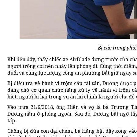
Bị cáo trong phiê
Khi đến đây, thấy chiếc xe AirBlade dựng trước cửa củ
người trông coi nên nhảy lên phóng đi. Cùng thời điểm,
đuổi và cùng lực lượng công an phường bắt giữ ngay sa
Bị điều tra về hành vi trộm cắp tài sản, Dương được p
đang chờ cơ quan chức năng xử lý về hành vi trộm cắ
biệt, người bị hại trong vụ án lại chính là người cha đẻ
Vào trưa 21/6/2018, ông Hiên và vợ là bà Trương T
Dương nằm ở phòng ngoài. Sau đó, Dương bất ngờ lấy
tấp.
Chồng bị đứa con dại chém, bà Hằng bật dậy xông và