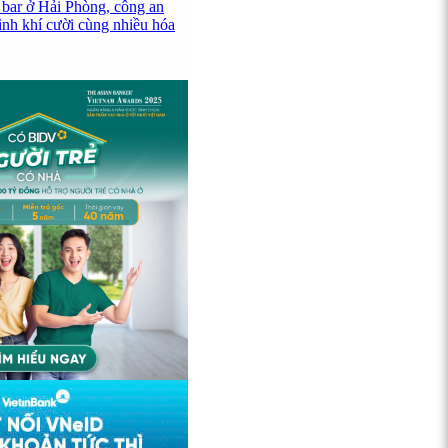
 bar ở Hải Phòng, công an
ình khí cười cùng nhiều hóa