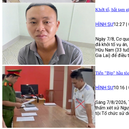
Khởi tố, bắt tạm g
HÌNH SỰ
12:27
|
Ngày 7/8, Cơ qua
đã khởi tố vụ án
Hữu Nam (33 tuổi
Gia Lai) để điều 
Tiến "Bịp" hầu tòa
HÌNH SỰ
10:16
|
Sáng 7/8/2026, 
thẩm xét xử Ngu
tội Tổ chức sử d