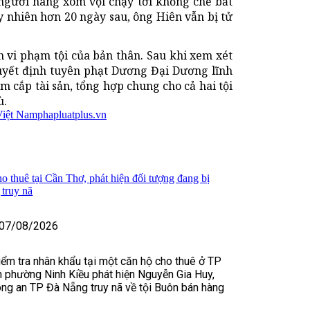
người hàng xóm vội chạy tới khống chế bắt
 nhiên hơn 20 ngày sau, ông Hiên vẫn bị tử
 vi phạm tội của bản thân. Sau khi xem xét
yết định tuyên phạt Dương Đại Dương lĩnh
ộm cắp tài sản, tổng hợp chung cho cả hai tội
ù.
Việt Nam
phapluatplus.vn
o thuê tại Cần Thơ, phát hiện đối tượng đang bị
truy nã
07/08/2026
kiểm tra nhân khẩu tại một căn hộ cho thuê ở TP
 phường Ninh Kiều phát hiện Nguyễn Gia Huy,
ng an TP Đà Nẵng truy nã về tội Buôn bán hàng