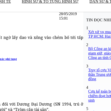
NH TẾ
HÌNH SỰ & TỐ TỤNG HÌNH SỰ
DÂN SỰ & 
28/05/2019
15:01
TIN ĐỌC NH
1
Xét xử vụ mua
TP HCM: Hai b
t ngờ lấy dao và xông vào chém bố tới tấp
2
Bộ Công an ki
giam giữ, giáo
Công an tỉnh
xác phi tang
3
Truy tố cựu V
thần Trung ươ
đồng
4
Cựu kế toán bư
chiếm đoạt hơn
sinh
 đối với Dương Đại Dương (SN 1994, trú ở
5
ời” và “Trộm cắp tài sản”.