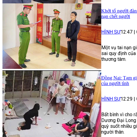
Khởi tố người đàn
nạn chết người
HÌNH SỰ
12:47
|
Một vụ tai nạn g
sai quy định của
thương tâm.
Đồng Nai: Tạm giữ
của người tình
HÌNH SỰ
12:29
|
Bất bình vì cho r
Dương Đại Long 
quỳ suốt nhiều g
người thân.