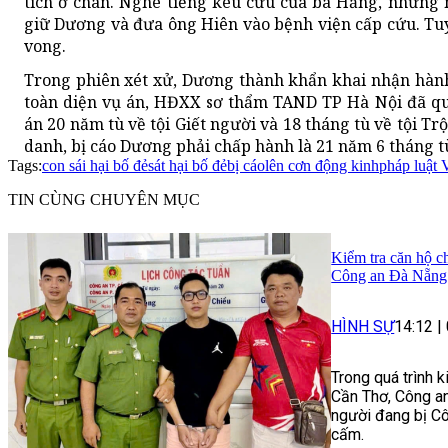
tích ở chân. Nghe tiếng kêu cứu của bà Hằng, những 
giữ Dương và đưa ông Hiên vào bệnh viện cấp cứu. Tuy
vong.
Trong phiên xét xử, Dương thành khẩn khai nhận hành
toàn diện vụ án, HĐXX sơ thẩm TAND TP Hà Nội đã qu
án 20 năm tù về tội Giết người và 18 tháng tù về tội Tr
danh, bị cáo Dương phải chấp hành là 21 năm 6 tháng t
Tags:
con sái hại bố đẻ
sát hại bố đẻ
bị cáo
lên cơn động kinh
pháp luật 
TIN CÙNG CHUYÊN MỤC
Kiểm tra căn hộ ch
Công an Đà Nẵng 
HÌNH SỰ
14:12
|
Trong quá trình 
Cần Thơ, Công an
người đang bị Cô
cấm.