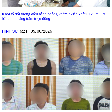
Khởi tố đối tượng điều hành phòng khám "Việt Nhật CB", thu lợi
bất chính hàng trăm triệu đồng
HÌNH SỰ
16:21
|
05/08/2026