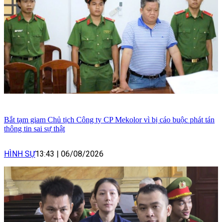
Bắt tạm giam Chủ tịch Công ty CP Mekolor vì bị cáo buộc phát tán
thông tin sai sự thật
HÌNH SỰ
13:43
|
06/08/2026