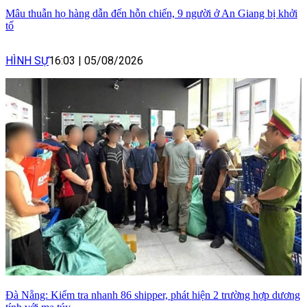
Mâu thuẫn họ hàng dẫn đến hỗn chiến, 9 người ở An Giang bị khởi
tố
HÌNH SỰ
16:03
|
05/08/2026
Đà Nẵng: Kiểm tra nhanh 86 shipper, phát hiện 2 trường hợp dương