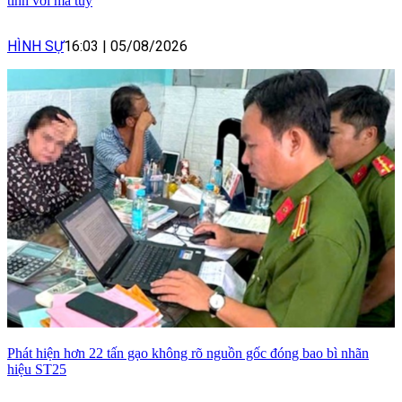
tính với ma túy
HÌNH SỰ
16:03
|
05/08/2026
Phát hiện hơn 22 tấn gạo không rõ nguồn gốc đóng bao bì nhãn
hiệu ST25