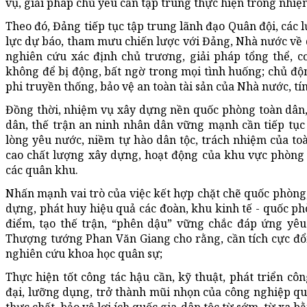
vụ, giải pháp chủ yếu cần tập trung thực hiện trong nhiệ
Theo đó, Đảng tiếp tục tập trung lãnh đạo Quân đội, các
lực dự báo, tham mưu chiến lược với Đảng, Nhà nước về q
nghiên cứu xác định chủ trương, giải pháp tổng thể, cơ
không để bị động, bất ngờ trong mọi tình huống; chủ độn
phi truyền thống, bảo vệ an toàn tài sản của Nhà nước, t
Đồng thời, nhiệm vụ xây dựng nền quốc phòng toàn dân,
dân, thế trận an ninh nhân dân vững mạnh cần tiếp tục 
lòng yêu nước, niềm tự hào dân tộc, trách nhiệm của to
cao chất lượng xây dựng, hoạt động của khu vực phòng t
các quân khu.
Nhấn mạnh vai trò của việc kết hợp chặt chẽ quốc phòng, 
dựng, phát huy hiệu quả các đoàn, khu kinh tế - quốc phò
điểm, tạo thế trận, “phên dậu” vững chắc đáp ứng yêu
Thượng tướng Phan Văn Giang cho rằng, cần tích cực đổi 
nghiên cứu khoa học quân sự;
Thực hiện tốt công tác hậu cần, kỹ thuật, phát triển c
đại, lưỡng dụng, trở thành mũi nhọn của công nghiệp qu
thực chất, bảo vệ lợi ích quốc gia-dân tộc từ sớm, từ xa 