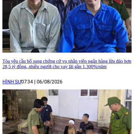
Tòa yêu cầu bổ sung chứng cứ vụ nhân viên ngân hàng lừa đảo hơn
28,5 tỷ đồng, nhiều người cho vay lãi gần 1.300%/năm
HÌNH SỰ
07:34
|
06/08/2026