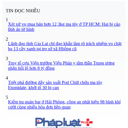
TIN ĐỌC NHIỀU
1
Xét xử vụ mua bán hơn 12,3kg ma túy ở TP HCM: Hai bị cáo
lĩnh án tử hình
2
Lãnh đạo tỉnh Gia Lai chỉ đạo khẩn làm rõ trách nhiệm vụ chặt
hạ 13 cây xanh tại trụ sở xã Hbông cũ
3
Truy tố cựu Viện trưởng Viện Pháp y tâm thần Trung ương
nhận hối lộ hơn 8 tỷ đồng
4
Triệt phá đường dây sản xuất Pod Chill chứa ma túy
Etomidate, khởi tố 30 bị can
5
Kiểm tra quán bar ở Hải Phòng, công an phát hiện 98 bình khí
cười cùng nhiều hóa đơn liên quan