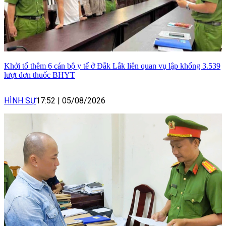
Khởi tố thêm 6 cán bộ y tế ở Đắk Lắk liên quan vụ lập khống 3.539
lượt đơn thuốc BHYT
HÌNH SỰ
17:52
|
05/08/2026