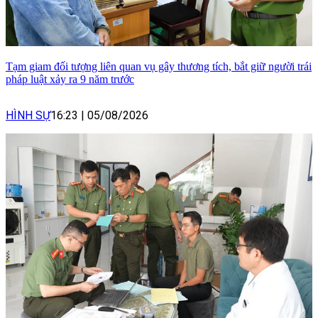
Tạm giam đối tượng liên quan vụ gây thương tích, bắt giữ người trái
pháp luật xảy ra 9 năm trước
HÌNH SỰ
16:23
|
05/08/2026