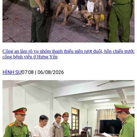
Công an làm rõ vụ nhóm thanh thiếu niên rượt đuổi, hỗn chiến trước
cổng bệnh viện ở Hưng Yên
HÌNH SỰ
07:08
|
06/08/2026