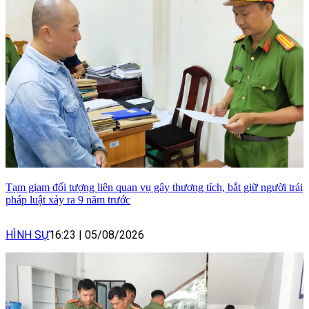
Tạm giam đối tượng liên quan vụ gây thương tích, bắt giữ người trái
pháp luật xảy ra 9 năm trước
HÌNH SỰ
16:23
|
05/08/2026