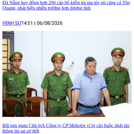
Đà Nẵng huy động hơn 200 cán bộ kiểm tra ma túy tại cảng cá Thọ
Quang, phát hiện nhiều trường hợp dương tính
HÌNH SỰ
14:51
|
06/08/2026
Bắt tạm giam Chủ tịch Công ty CP Mekolor vì bị cáo buộc phát tán
thông tin sai sự thật