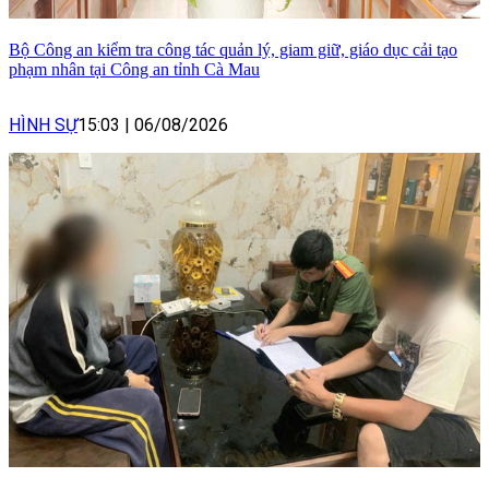
Bộ Công an kiểm tra công tác quản lý, giam giữ, giáo dục cải tạo
phạm nhân tại Công an tỉnh Cà Mau
HÌNH SỰ
15:03
|
06/08/2026