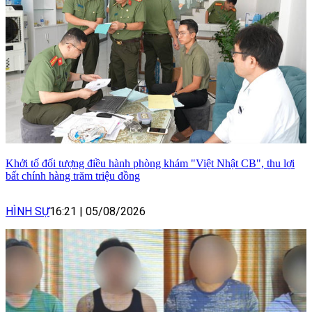
Khởi tố đối tượng điều hành phòng khám "Việt Nhật CB", thu lợi
bất chính hàng trăm triệu đồng
HÌNH SỰ
16:21
|
05/08/2026