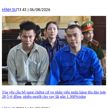
HÌNH SỰ
13:43
|
06/08/2026
Tòa yêu cầu bổ sung chứng cứ vụ nhân viên ngân hàng lừa đảo hơn
28,5 tỷ đồng, nhiều người cho vay lãi gần 1.300%/năm