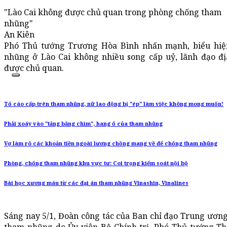
"Lào Cai không được chủ quan trong phòng chống tham
nhũng"
An Kiên
Phó Thủ tướng Trương Hòa Bình nhấn mạnh, biểu hiệ
nhũng ở Lào Cai không nhiều song cấp uỷ, lãnh đạo 
được chủ quan.
Tố cáo cấp trên tham nhũng, nữ lao động bị "ép" làm việc không mong muốn!
Phải xoáy vào "tảng băng chìm", hang ổ của tham nhũng
Vợ làm rõ các khoản tiền ngoài lương chồng mang về để chống tham nhũng
Phòng, chống tham nhũng khu vực tư: Coi trọng kiểm soát nội bộ
Bài học xương máu từ các đại án tham nhũng Vinashin, Vinalines
Sáng nay 5/1, Đoàn công tác của Ban chỉ đạo Trung ươn