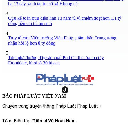
hạ 13 cây xanh tại trụ sở xã Hbông cũ
3
Cựu kế toán bưu điện lĩnh 13 năm tù vì chiếm đoạt hơn 1,1 tỷ
đồng tiền chi trả an sinh
4
Truy tố cựu Viện trưởng Viện Pháp y tâm thần Trung ương
nhận hối lộ hơn 8 tỷ đồng
5
Triệt phá đường dây sản xuất Pod Chill chứa ma túy
Etomidate, khởi tố 30 bị can
BÁO PHÁP LUẬT VIỆT NAM
Chuyên trang truyền thông Pháp Luật Pháp Luật +
Tổng Biên tập:
Tiến sĩ Vũ Hoài Nam