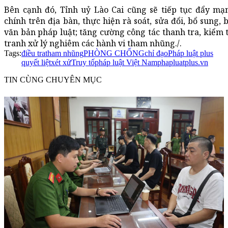
Bên cạnh đó, Tỉnh uỷ Lào Cai cũng sẽ tiếp tục đẩy mạ
chính trên địa bàn, thực hiện rà soát, sửa đổi, bổ sung,
văn bản pháp luật; tăng cường công tác thanh tra, kiểm t
tranh xử lý nghiêm các hành vi tham nhũng./.
Tags:
điều tra
tham nhũng
PHÒNG CHỐNG
chỉ đạo
Pháp luật plus
quyết liệt
xét xử
Truy tố
pháp luật Việt Nam
phapluatplus.vn
TIN CÙNG CHUYÊN MỤC