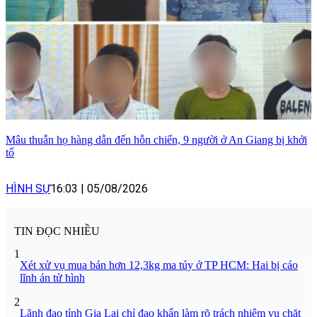
Mâu thuẫn họ hàng dẫn đến hỗn chiến, 9 người ở An Giang bị khởi
tố
HÌNH SỰ
16:03
|
05/08/2026
TIN ĐỌC NHIỀU
1
Xét xử vụ mua bán hơn 12,3kg ma túy ở TP HCM: Hai bị cáo
lĩnh án tử hình
2
Lãnh đạo tỉnh Gia Lai chỉ đạo khẩn làm rõ trách nhiệm vụ chặt