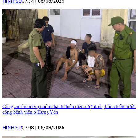
HÌNH SỰ
07:34
|
06/08/2026
Công an làm rõ vụ nhóm thanh thiếu niên rượt đuổi, hỗn chiến trước
cổng bệnh viện ở Hưng Yên
HÌNH SỰ
07:08
|
06/08/2026