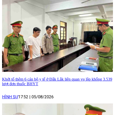
Khởi tố thêm 6 cán bộ y tế ở Đắk Lắk liên quan vụ lập khống 3.539
lượt đơn thuốc BHYT
HÌNH SỰ
17:52
|
05/08/2026