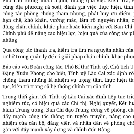
Phó Thủ tướng nhấn mạnh, thông qua việc kiểm tra, 
cùng địa phương rà soát, đánh giá việc thực hiện, tình
công tác phòng chống tham nhũng, phát huy ưu điểm,
hạn chế, khó khăn, vướng mắc, làm rõ nguyên nhân, 
động chấn chỉnh, khắc phục hoặc kiến nghị với Ban Chỉ
Chính phủ để nâng cao hiệu lực, hiệu quả của công tác 
nhũng.
Qua công tác thanh tra, kiểm tra tìm ra nguyên nhân của 
sơ hở trong quản lý để có giải pháp chấn chỉnh, khắc phụ
Báo cáo với Đoàn công tác, Phó Bí thư Tỉnh uỷ, Chủ tịch 
Đặng Xuân Phong cho biết, Tỉnh uỷ Lào Cai xác định rõ
chống tham nhũng là nhiệm vụ trọng tâm, thực hiện th
tục, kiên trì trong cả hệ thống chính trị của tỉnh.
Trong thời gian tới, Tỉnh uỷ Lào Cai xác định tiếp tục tr
nghiêm túc, có hiệu quả các Chỉ thị, Nghị quyết, Kết l
hành Trung ương, Ban Chỉ đạo Trung ương về phòng, c
đẩy mạnh công tác thông tin tuyên truyền, nâng cao 
nhiệm của cán bộ, đảng viên và nhân dân về phòng c
gắn với đẩy mạnh xây dựng và chỉnh đốn Đảng.