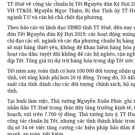
TT-Huế về công tác chuẩn bị Tết Nguyên đán Kỷ Hợi 20
VH-TT&DL Nguyễn Ngọc Thiện, Bí thư Tỉnh ủy TT-Hu
ngành T.Ư và cán bộ chủ chốt địa phương.
Theo báo cáo từ lãnh đạo UBND tỉnh TT-Huế, đến nay 
đón Tết Nguyên đán Kỷ Hợi 2019; các hoạt động mừng
chỉ đạo các sở, ngành và các địa phương chuẩn bị hàng
số mặt hàng thiết yếu, không để khan hiếm hàng hóa g
hoạt của dân; tuyệt đối không để các hộ nghèo, cận ngh
dịp Tết. Tổng giá trị dự trữ hàng hóa trong dịp Tết ước
Tết năm nay, toàn tỉnh có hơn 100.000 đối tượng nhận q
tỉnh, với tổng kinh phí hơn 26 tỷ đồng. Trong đó, 33.44
suất của tỉnh dành cho các đối tượng chính sách, hộ n
tỉnh.
Tại buổi làm việc, Thủ tướng Nguyễn Xuân Phúc ghi 
nhân dân TT-Huế trong thúc đẩy tăng trưởng kinh tế, 
hoạch, với trên 7.700 tỷ đồng. Thủ tướng lưu ý, TT-Hu
công tác chuẩn bị Tết, nhưng các tỉnh thành khác tro
thị số 34 về việc tăng cường các biện pháp bảo đảm 
mạnh, an toàn, tiết kiệm.