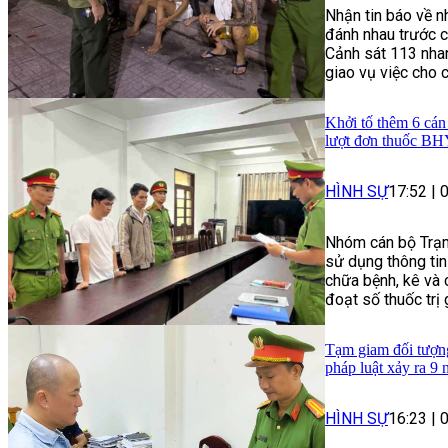
Nhận tin báo về n
đánh nhau trước c
Cảnh sát 113 nhan
giao vụ việc cho 
Khởi tố thêm 6 cán
lượt đơn thuốc B
HÌNH SỰ
17:52
|
Nhóm cán bộ Trạm
sử dụng thông ti
chữa bệnh, kê và 
đoạt số thuốc trị 
Tạm giam đối tượng 
pháp luật xảy ra 9 
HÌNH SỰ
16:23
|