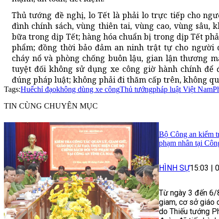
Thủ tướng đề nghị, lo Tết là phải lo trực tiếp cho ngư
đình chính sách, vùng thiên tai, vùng cao, vùng sâu,
bữa trong dịp Tết; hàng hóa chuẩn bị trong dịp Tết phả
phẩm; đồng thời bảo đảm an ninh trật tự cho người d
cháy nổ và phòng chống buôn lậu, gian lận thương mạ
tuyệt đối không sử dụng xe công giờ hành chính để đ
đúng pháp luật; không phải đi thăm cấp trên, không qu
Tags:
Huế
chỉ đạo
không dùng xe công
Thủ tướng
pháp luật Việt Nam
P
TIN CÙNG CHUYÊN MỤC
Bộ Công an kiểm tra
phạm nhân tại Côn
HÌNH SỰ
15:03
|
Từ ngày 3 đến 6/8
giam, cơ sở giáo 
do Thiếu tướng P