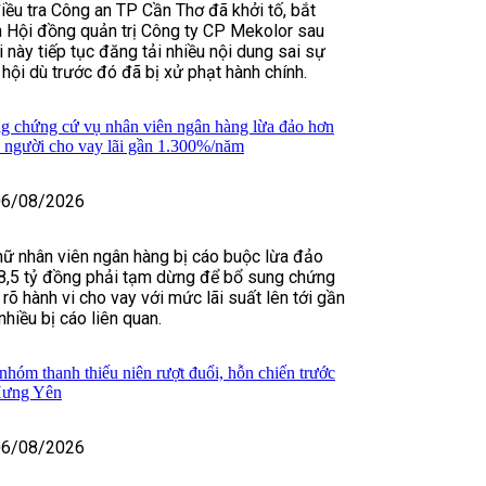
iều tra Công an TP Cần Thơ đã khởi tố, bắt
h Hội đồng quản trị Công ty CP Mekolor sau
 này tiếp tục đăng tải nhiều nội dung sai sự
 hội dù trước đó đã bị xử phạt hành chính.
ng chứng cứ vụ nhân viên ngân hàng lừa đảo hơn
u người cho vay lãi gần 1.300%/năm
06/08/2026
nữ nhân viên ngân hàng bị cáo buộc lừa đảo
8,5 tỷ đồng phải tạm dừng để bổ sung chứng
rõ hành vi cho vay với mức lãi suất lên tới gần
iều bị cáo liên quan.
nhóm thanh thiếu niên rượt đuổi, hỗn chiến trước
Hưng Yên
06/08/2026