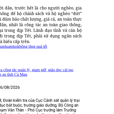
ời dân, trước hết là cho người nghèo, gia
 không để hộ chính sách và hộ nghèo “đứt”
i đảm bảo chất lượng, giá cả, an toàn thực
ân, nhất là công tác an toàn giao thông,
i trong dịp Tết. Lãnh đạo tỉnh và cán bộ
i trong dịp Tết, phải sử dụng ngân sách
à biếu cấp trên.
hapluatplus
không tặng quà tết
 công tác quản lý, giam giữ, giáo dục cải tạo
g an tỉnh Cà Mau
06/08/2026
, Đoàn kiểm tra của Cục Cảnh sát quản lý trại
dục bắt buộc, trường giáo dưỡng, Bộ Công an
hạm Văn Thân - Phó Cục trưởng làm Trưởng