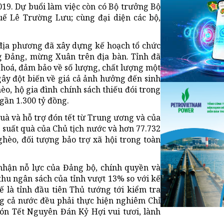
19. Dự buổi làm việc còn có Bộ trưởng Bộ
ế Lê Trường Lưu; cùng đại diện các bộ,
địa phương đã xây dựng kế hoạch tổ chức
 Đảng, mừng Xuân trên địa bàn. Tỉnh đã
 hoá, đảm bảo về số lượng, chất lượng một
ây đột biến về giá cả ảnh hưởng đến sinh
èo, hộ gia đình chính sách thiếu đói trong
 gần 1.300 tỷ đồng.
uà và hỗ trợ đón tết từ Trung ương và của
5 suất quà của Chủ tịch nước và hơn 77.732
ghèo, đối tượng bảo trợ xã hội trong toàn
nhận nỗ lực của Đảng bộ, chính quyền và
thu ngân sách của tỉnh vượt 13% so với kế
ế là tỉnh đầu tiên Thủ tướng tới kiểm tra
ng cả nước đều phải thực hiện nghiêm Chỉ
đón Tết Nguyên Đán Kỷ Hợi vui tươi, lành