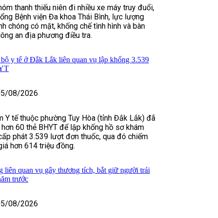
hóm thanh thiếu niên đi nhiều xe máy truy đuổi,
ổng Bệnh viện Đa khoa Thái Bình, lực lượng
h chóng có mặt, khống chế tình hình và bàn
công an địa phương điều tra.
 bộ y tế ở Đắk Lắk liên quan vụ lập khống 3.539
HYT
05/08/2026
 Y tế thuộc phường Tuy Hòa (tỉnh Đắk Lắk) đã
n hơn 60 thẻ BHYT để lập khống hồ sơ khám
cấp phát 3.539 lượt đơn thuốc, qua đó chiếm
giá hơn 614 triệu đồng.
liên quan vụ gây thương tích, bắt giữ người trái
năm trước
05/08/2026