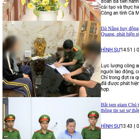
đoàn đã tiến hành
cải tạo và thực h
Công an tỉnh Cà M
Đà Nẵng huy động h
Quang, phát hiện n
HÌNH SỰ
14:51
|
Lực lượng công an
người lao động, c
Chỉ trong đợt ra 
đã được phát hiện
hợp.
Bắt tạm giam Chủ t
thông tin sai sự thậ
HÌNH SỰ
13:43
|