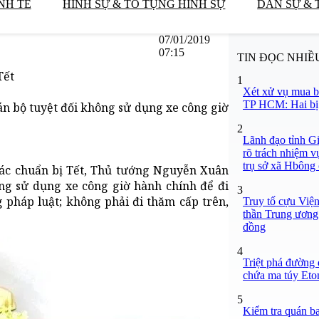
NH TẾ
HÌNH SỰ & TỐ TỤNG HÌNH SỰ
DÂN SỰ & 
07/01/2019
07:15
TIN ĐỌC NHIỀ
Tết
1
Xét xử vụ mua b
TP HCM: Hai bị 
án bộ tuyệt đối không sử dụng xe công giờ
2
Lãnh đạo tỉnh Gi
rõ trách nhiệm v
trụ sở xã Hbông
 tác chuẩn bị Tết, Thủ tướng Nguyễn Xuân
ông sử dụng xe công giờ hành chính để đi
3
g pháp luật; không phải đi thăm cấp trên,
Truy tố cựu Việ
thần Trung ương 
đồng
4
Triệt phá đường 
chứa ma túy Etom
5
Kiểm tra quán b