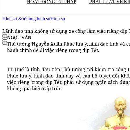
HOẠT ĐỘNG TƯ PHÁP
PHÁP LUẬT VỀ KI
Hình sự & tố tụng hình sự
Hình sự
Lãnh đạo tỉnh không sử dụng xe công làm việc riêng dịp 
NGỌC VĂN
Thủ tướng Nguyễn Xuân Phúc lưu ý, lãnh đạo tỉnh và c
hành chính để đi việc riêng trong dịp Tết.
TT-Huế là tỉnh đầu tiên Thủ tướng tới kiểm tra công
Phúc lưu ý, lãnh đạo tỉnh này và cán bộ tuyệt đối kh
việc riêng trong dịp Tết; phải sử dụng ngân sách đún
không quà biếu cấp trên.