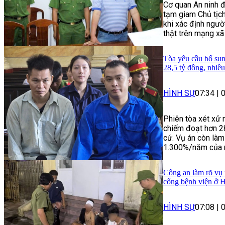
Cơ quan An ninh đ
tạm giam Chủ tịc
khi xác định người
thật trên mạng xã
Tòa yêu cầu bổ su
28,5 tỷ đồng, nhiề
HÌNH SỰ
07:34
|
Phiên tòa xét xử 
chiếm đoạt hơn 2
cứ. Vụ án còn làm 
1.300%/năm của nh
Công an làm rõ vụ 
cổng bệnh viện ở 
HÌNH SỰ
07:08
|