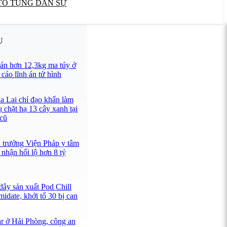
TỐ TỤNG DÂN SỰ
U
án hơn 12,3kg ma túy ở
cáo lĩnh án tử hình
a Lai chỉ đạo khẩn làm
ụ chặt hạ 13 cây xanh tại
 cũ
n trưởng Viện Pháp y tâm
nhận hối lộ hơn 8 tỷ
dây sản xuất Pod Chill
idate, khởi tố 30 bị can
ar ở Hải Phòng, công an