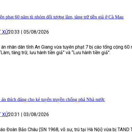
ên phạt 60 năm tù nhóm đối tượng làm, tàng trữ tiền giả ở Cà Mau
T XỬ
20:33
|
05/08/2026
 án nhân dân tỉnh An Giang vừa tuyên phạt 7 bị cáo tổng cộng 60 
 “Làm, tàng trữ, lưu hành tiền giả” và “Lưu hành tiền giả”.
 án thích đáng cho kẻ tuyên truyền chống phá Nhà nước
T XỬ
20:31
|
03/08/2026
cáo Đoàn Bảo Châu (SN 1968, võ sư, trú tại Hà Nội) vừa bị TAND