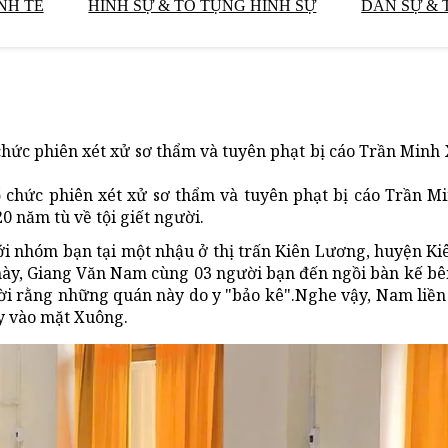
NH TẾ
HÌNH SỰ & TỐ TỤNG HÌNH SỰ
DÂN SỰ & 
 chức phiên xét xử sơ thẩm và tuyên phạt bị cáo Trần Min
ổ chức phiên xét xử sơ thẩm và tuyên phạt bị cáo Trần 
0 năm tù về tội giết người.
ới nhóm bạn tại một nhậu ở thị trấn Kiên Lương, huyện Ki
c này, Giang Văn Nam cùng 03 người bạn đến ngồi bàn kế b
lời rằng những quán này do y "bảo kê".Nghe vậy, Nam liề
ay vào mặt Xuông.