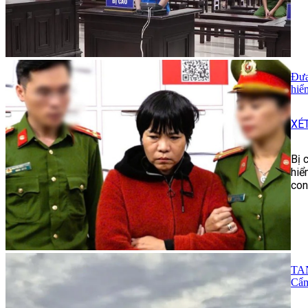
Đưa
hiể
XÉ
Bị 
hiể
con
TAN
Cẩm