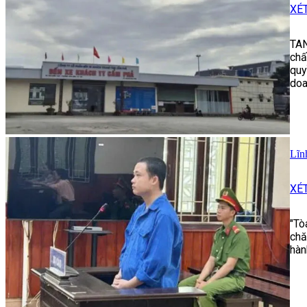
XÉ
TAN
chấ
quy
doa
Lĩn
XÉ
"Tò
chă
hàn