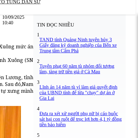
TỐ TỤNG DÂN SỰ
10/09/2025
10:40
TIN ĐỌC NHIỀU
1
TAND tỉnh Quảng Ninh tuyên hủy 3
Giấy đăng ký doanh nghiệp của Bến xe
h Xuông mức án
Trung tâm Cẩm Phả
Minh Xuông (SN
2
Tuyên phạt 60 năm tù nhóm đối tượng
làm, tàng trữ tiền giả ở Cà Mau
ên Lương, tỉnh
3
ên. Sau đó,Nam
Lĩnh án 14 năm tù vì làm giả quyết định
n tự xưng mình
của UBND tỉnh để lừa "chạy" dự án ở
Gia Lai
4
Đưa ra xét xử người phụ nữ bị cáo buộc
sát hại con ruột để trục lợi hơn 4,1 tỷ đồng
tiền bảo hiểm
5