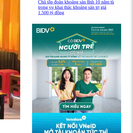
Chủ tập đoàn khoáng sản lĩnh 10 năm tù
trong vụ khai thác khoáng sản trị giá
1.500 tỷ đồng