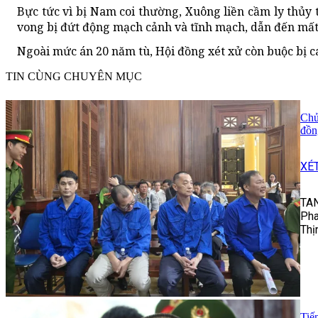
Bực tức vì bị Nam coi thường, Xuông liền cầm ly thủ
vong bị đứt động mạch cảnh và tĩnh mạch, dẫn đến mất
Ngoài mức án 20 năm tù, Hội đồng xét xử còn buộc bị cá
TIN CÙNG CHUYÊN MỤC
Chủ
đồn
XÉ
TAN
Pha
Thị
Tiế