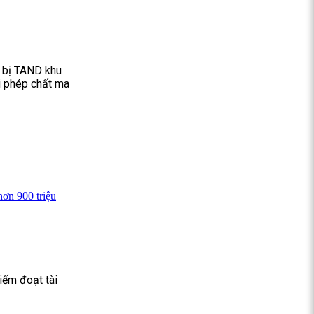
g bị TAND khu
i phép chất ma
hơn 900 triệu
iếm đoạt tài