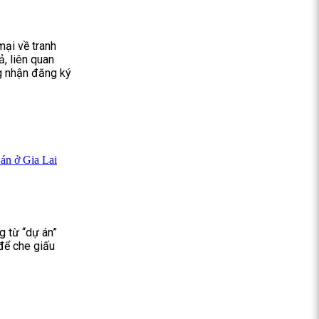
ại về tranh
, liên quan
g nhận đăng ký
 án ở Gia Lai
g từ “dự án”
 để che giấu