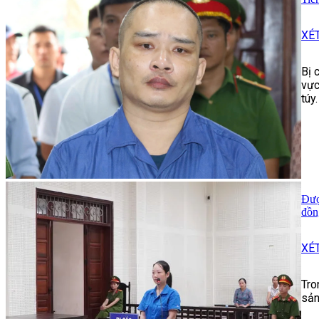
XÉ
Bị 
vực
túy.
Đượ
đồn
XÉ
Tro
sản