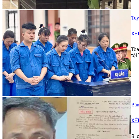
Tuy
XÉ
Tòa
tội
Bản
XÉ
Bị 