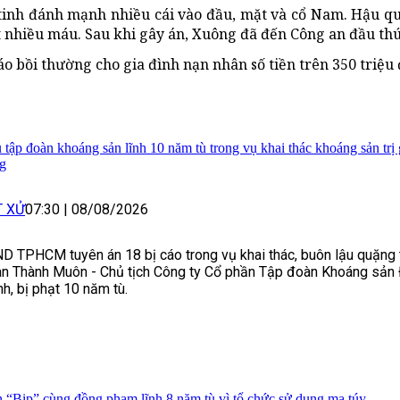
y tinh đánh mạnh nhiều cái vào đầu, mặt và cổ Nam. Hậu 
 nhiều máu. Sau khi gây án, Xuông đã đến Công an đầu thú
o bồi thường cho gia đình nạn nhân số tiền trên 350 triệu
 tập đoàn khoáng sản lĩnh 10 năm tù trong vụ khai thác khoáng sản trị 
g
T XỬ
07:30
|
08/08/2026
D TPHCM tuyên án 18 bị cáo trong vụ khai thác, buôn lậu quặng t
n Thành Muôn - Chủ tịch Công ty Cổ phần Tập đoàn Khoáng sản
nh, bị phạt 10 năm tù.
n “Bịp” cùng đồng phạm lĩnh 8 năm tù vì tổ chức sử dụng ma túy