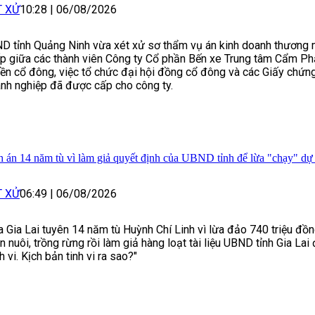
T XỬ
10:28
|
06/08/2026
D tỉnh Quảng Ninh vừa xét xử sơ thẩm vụ án kinh doanh thương m
p giữa các thành viên Công ty Cổ phần Bến xe Trung tâm Cẩm Phả
ền cổ đông, việc tổ chức đại hội đồng cổ đông và các Giấy chứn
nh nghiệp đã được cấp cho công ty.
h án 14 năm tù vì làm giả quyết định của UBND tỉnh để lừa "chạy" dự
T XỬ
06:49
|
06/08/2026
a Gia Lai tuyên 14 năm tù Huỳnh Chí Linh vì lừa đảo 740 triệu đồn
n nuôi, trồng rừng rồi làm giả hàng loạt tài liệu UBND tỉnh Gia Lai
h vi. Kịch bản tinh vi ra sao?"