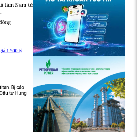
quả làm Nam tử
.
 đồng
giá 1.500 tỷ
itan. Bị cáo
 Đầu tư Hưng