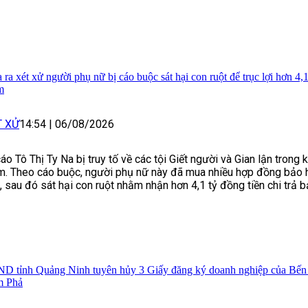
 ra xét xử người phụ nữ bị cáo buộc sát hại con ruột để trục lợi hơn 4,1
m
T XỬ
14:54
|
06/08/2026
cáo Tô Thị Ty Na bị truy tố về các tội Giết người và Gian lận trong
m. Theo cáo buộc, người phụ nữ này đã mua nhiều hợp đồng bảo 
, sau đó sát hại con ruột nhằm nhận hơn 4,1 tỷ đồng tiền chi trả 
D tỉnh Quảng Ninh tuyên hủy 3 Giấy đăng ký doanh nghiệp của Bến
 Phả