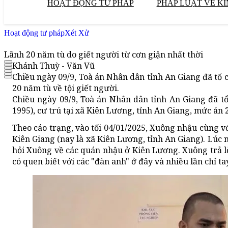
HOẠT ĐỘNG TƯ PHÁP
PHÁP LUẬT VỀ KI
Hoạt động tư pháp
Xét Xử
Lãnh 20 năm tù do giết người từ cơn giận nhất thời
Khánh Thuỳ - Văn Vũ
Chiều ngày 09/9, Toà án Nhân dân tỉnh An Giang đã tổ
20 năm tù về tội giết người.
Chiều ngày 09/9, Toà án Nhân dân tỉnh An Giang đã t
1995), cư trú tại xã Kiên Lương, tỉnh An Giang, mức án 2
Theo cáo trạng, vào tối 04/01/2025, Xuông nhậu cùng v
Kiên Giang (nay là xã Kiên Lương, tỉnh An Giang). Lú
hỏi Xuông về các quán nhậu ở Kiên Lương. Xuông trả 
có quen biết với các "đàn anh" ở đây và nhiều lần chỉ t