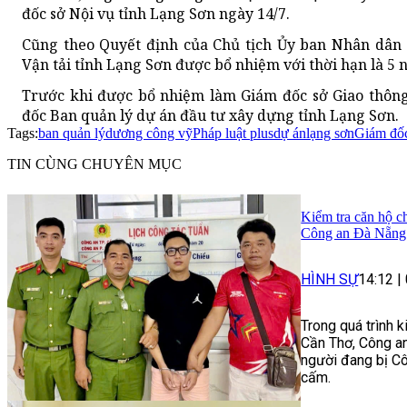
đốc sở Nội vụ tỉnh Lạng Sơn ngày 14/7.
Cũng theo Quyết định của Chủ tịch Ủy ban Nhân dân 
Vận tải tỉnh Lạng Sơn được bổ nhiệm với thời hạn là 5 
Trước khi được bổ nhiệm làm Giám đốc sở Giao thông
đốc Ban quản lý dự án đầu tư xây dựng tỉnh Lạng Sơn.
Tags:
ban quản lý
dương công vỹ
Pháp luật plus
dự án
lạng sơn
Giám đố
TIN CÙNG CHUYÊN MỤC
Kiểm tra căn hộ ch
Công an Đà Nẵng 
HÌNH SỰ
14:12
|
Trong quá trình 
Cần Thơ, Công an
người đang bị Cô
cấm.