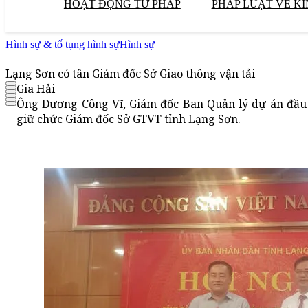
HOẠT ĐỘNG TƯ PHÁP
PHÁP LUẬT VỀ KI
Hình sự & tố tụng hình sự
Hình sự
Lạng Sơn có tân Giám đốc Sở Giao thông vận tải
Gia Hải
Ông Dương Công Vĩ, Giám đốc Ban Quản lý dự án đầu
giữ chức Giám đốc Sở GTVT tỉnh Lạng Sơn.