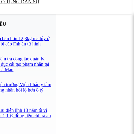
TỐ TỤNG DÂN SỰ
IỀU
 bán hơn 12,3kg ma túy ở
ị cáo lĩnh án tử hình
ểm tra công tác quản lý,
 dục cải tạo phạm nhân tại
 Cà Mau
iện trưởng Viện Pháp y tâm
ng nhận hối lộ hơn 8 tỷ
u điện lĩnh 13 năm tù vì
 1,1 tỷ đồng tiền chi trả an