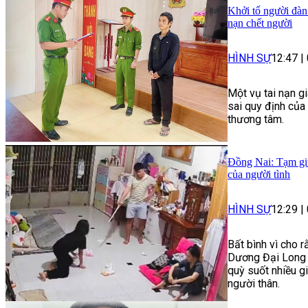
Khởi tố người đàn
nạn chết người
HÌNH SỰ
12:47
|
Một vụ tai nạn g
sai quy định của
thương tâm.
Đồng Nai: Tạm giữ
của người tình
HÌNH SỰ
12:29
|
Bất bình vì cho r
Dương Đại Long 
quỳ suốt nhiều g
người thân.