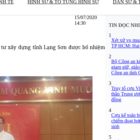
NH TẾ
HÌNH SỰ & TỐ TỤNG HÌNH SỰ
DÂN SỰ & 
15/07/2020
14:30
TIN ĐỌC NH
1
Xét xử vụ mua
TP HCM: Hai b
 tư xây dựng tỉnh Lạng Sơn được bổ nhiệm
2
Bộ Công an ki
giam giữ, giáo
Công an tỉnh
3
Truy tố cựu V
thần Trung ươ
đồng
4
Cựu kế toán bư
chiếm đoạt hơn
sinh
5