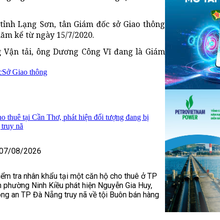
tỉnh Lạng Sơn, tân Giám đốc sở Giao thông
năm kể từ ngày 15/7/2020.
 Vận tải, ông Dương Công Vĩ đang là Giám
c
Sở Giao thông
o thuê tại Cần Thơ, phát hiện đối tượng đang bị
truy nã
07/08/2026
kiểm tra nhân khẩu tại một căn hộ cho thuê ở TP
 phường Ninh Kiều phát hiện Nguyễn Gia Huy,
ng an TP Đà Nẵng truy nã về tội Buôn bán hàng