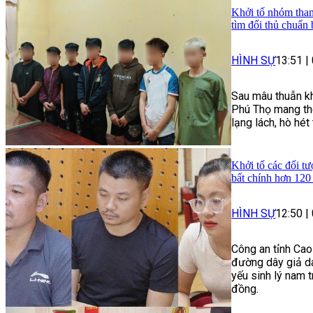
Khởi tố nhóm than
tìm đối thủ chuẩn 
HÌNH SỰ
13:51
|
Sau mâu thuẫn kh
Phú Thọ mang the
lạng lách, hò hé
Khởi tố các đối tư
bất chính hơn 120
HÌNH SỰ
12:50
|
Công an tỉnh Cao
đường dây giả da
yếu sinh lý nam t
đồng.