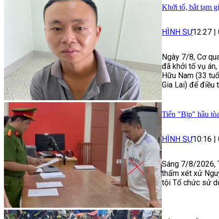
Khởi tố, bắt tạm g
HÌNH SỰ
12:27
|
Ngày 7/8, Cơ qua
đã khởi tố vụ án
Hữu Nam (33 tuổi
Gia Lai) để điều 
Tiến "Bịp" hầu tòa
HÌNH SỰ
10:16
|
Sáng 7/8/2026, 
thẩm xét xử Ngu
tội Tổ chức sử d