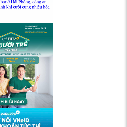
 bar ở Hải Phòng, công an
ình khí cười cùng nhiều hóa