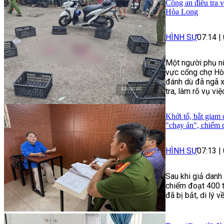
Công an điều tra 
Hòa Long
HÌNH SỰ
07:14
|
Một người phụ nữ
vực cổng chợ Hòa
đánh dù đã ngã 
tra, làm rõ vụ việ
Khởi tố, bắt giam
"chạy án", chiếm 
HÌNH SỰ
07:13
|
Sau khi giả danh
chiếm đoạt 400 t
đã bị bắt, di lý v