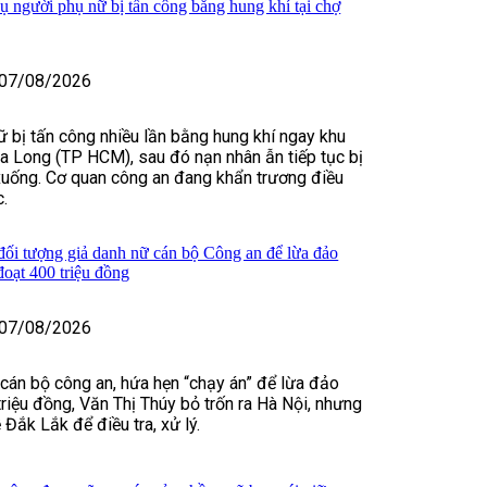
vụ người phụ nữ bị tấn công bằng hung khí tại chợ
07/08/2026
 bị tấn công nhiều lần bằng hung khí ngay khu
 Long (TP HCM), sau đó nạn nhân ẫn tiếp tục bị
xuống. Cơ quan công an đang khẩn trương điều
c.
 đối tượng giả danh nữ cán bộ Công an để lừa đảo
đoạt 400 triệu đồng
07/08/2026
 cán bộ công an, hứa hẹn “chạy án” để lừa đảo
riệu đồng, Văn Thị Thúy bỏ trốn ra Hà Nội, nhưng
ề Đắk Lắk để điều tra, xử lý.