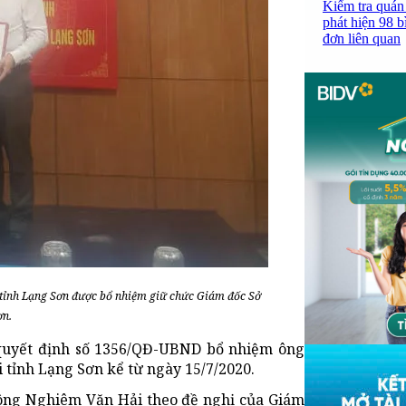
Kiểm tra quán
phát hiện 98 b
đơn liên quan
tỉnh Lạng Sơn được bổ nhiệm giữ chức Giám đốc Sở
ơn.
 quyết định số 1356/QĐ-UBND bổ nhiệm ông
 tỉnh Lạng Sơn kể từ ngày 15/7/2020.
ông Nghiêm Văn Hải theo đề nghị của Giám