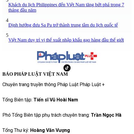
Khách du lịch Philippines đến Việt Nam tăng bứt phá trong 7
tháng đầu năm
4
Định hướng đưa Sa Pa trở thành trung tâm du lịch quốc tế
5
Việt Nam duy trì vị thế xuất nhập khẩu gạo hàng đầu thế giới
BÁO PHÁP LUẬT VIỆT NAM
Chuyên trang truyền thông Pháp Luật Pháp Luật +
Tổng Biên tập:
Tiến sĩ Vũ Hoài Nam
Phó Tổng Biên tập phụ trách chuyên trang:
Trần Ngọc Hà
Tổng Thư ký:
Hoàng Văn Vượng