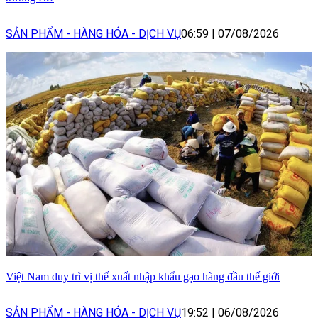
SẢN PHẨM - HÀNG HÓA - DỊCH VỤ
06:59
|
07/08/2026
Việt Nam duy trì vị thế xuất nhập khẩu gạo hàng đầu thế giới
SẢN PHẨM - HÀNG HÓA - DỊCH VỤ
19:52
|
06/08/2026