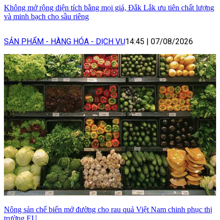
Không mở rộng diện tích bằng mọi giá, Đắk Lắk ưu tiên chất lượng
và minh bạch cho sầu riêng
SẢN PHẨM - HÀNG HÓA - DỊCH VỤ
14:45
|
07/08/2026
Nông sản chế biến mở đường cho rau quả Việt Nam chinh phục thị
trường EU