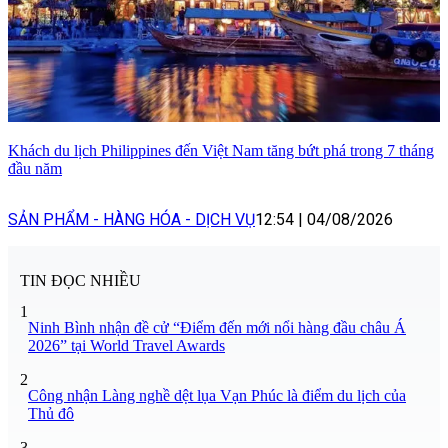
Khách du lịch Philippines đến Việt Nam tăng bứt phá trong 7 tháng
đầu năm
SẢN PHẨM - HÀNG HÓA - DỊCH VỤ
12:54
|
04/08/2026
TIN ĐỌC NHIỀU
1
Ninh Bình nhận đề cử “Điểm đến mới nổi hàng đầu châu Á
2026” tại World Travel Awards
2
Công nhận Làng nghề dệt lụa Vạn Phúc là điểm du lịch của
Thủ đô
3