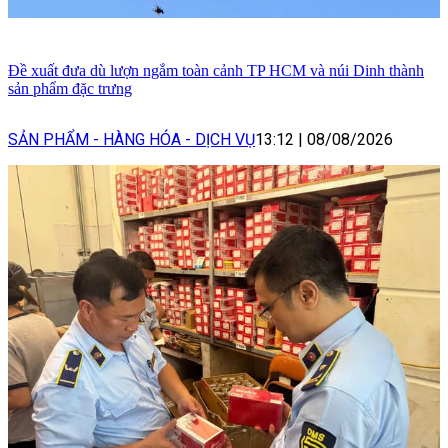
Đề xuất đưa dù lượn ngắm toàn cảnh TP HCM và núi Dinh thành
sản phẩm đặc trưng
SẢN PHẨM - HÀNG HÓA - DỊCH VỤ
13:12
|
08/08/2026