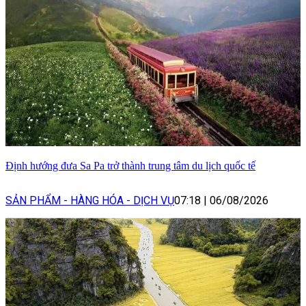
Định hướng đưa Sa Pa trở thành trung tâm du lịch quốc tế
SẢN PHẨM - HÀNG HÓA - DỊCH VỤ
07:18
|
06/08/2026