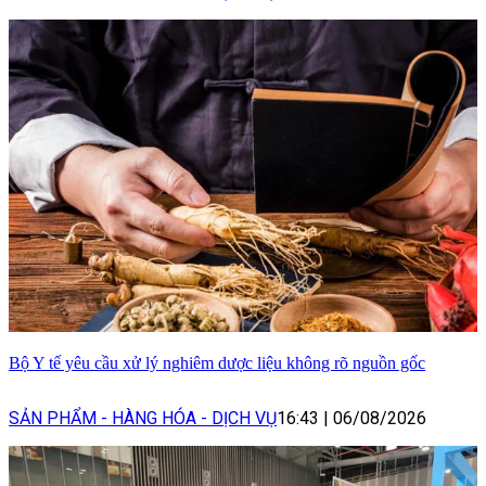
Bộ Y tế yêu cầu xử lý nghiêm dược liệu không rõ nguồn gốc
SẢN PHẨM - HÀNG HÓA - DỊCH VỤ
16:43
|
06/08/2026