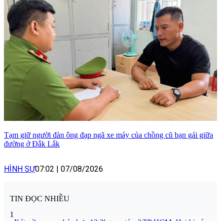
Tạm giữ người đàn ông đạp ngã xe máy của chồng cũ bạn gái giữa
đường ở Đắk Lắk
HÌNH SỰ
07:02
|
07/08/2026
TIN ĐỌC NHIỀU
1