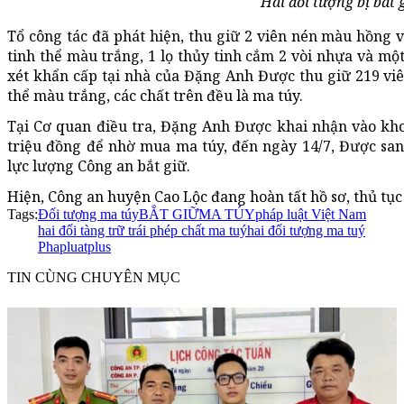
Hai đối tượng bị bắt 
Tổ công tác đã phát hiện, thu giữ 2 viên nén màu hồng v
tinh thể màu trắng, 1 lọ thủy tinh cắm 2 vòi nhựa và mộ
xét khẩn cấp tại nhà của Đặng Anh Được thu giữ 219 viên
thể màu trắng, các chất trên đều là ma túy.
Tại Cơ quan điều tra, Đặng Anh Được khai nhận vào kh
triệu đồng để nhờ mua ma túy, đến ngày 14/7, Được sa
lực lượng Công an bắt giữ.
Hiện, Công an huyện Cao Lộc đang hoàn tất hồ sơ, thủ tục 
Tags:
Đối tượng ma túy
BẮT GIỮ
MA TÚY
pháp luật Việt Nam
hai đối tàng trữ trái phép chất ma tuý
hai đối tượng ma tuý
Phapluatplus
TIN CÙNG CHUYÊN MỤC