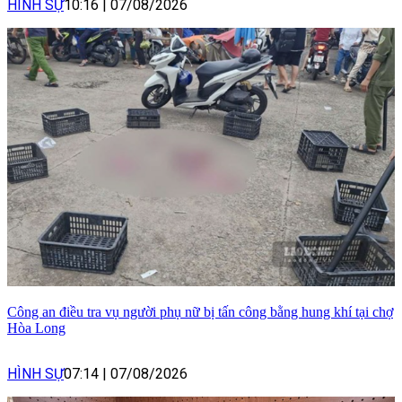
HÌNH SỰ
10:16
|
07/08/2026
Công an điều tra vụ người phụ nữ bị tấn công bằng hung khí tại chợ
Hòa Long
HÌNH SỰ
07:14
|
07/08/2026