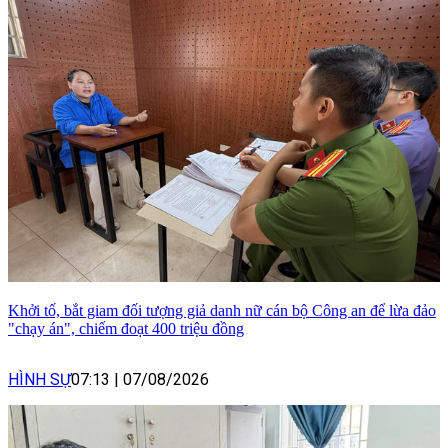
Khởi tố, bắt giam đối tượng giả danh nữ cán bộ Công an để lừa đảo
"chạy án", chiếm đoạt 400 triệu đồng
HÌNH SỰ
07:13
|
07/08/2026