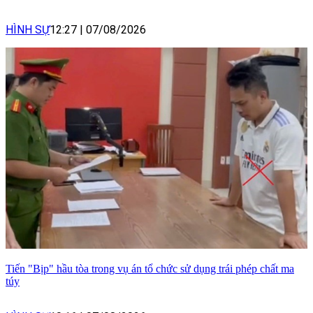
HÌNH SỰ
12:27
|
07/08/2026
Tiến "Bịp" hầu tòa trong vụ án tổ chức sử dụng trái phép chất ma
túy