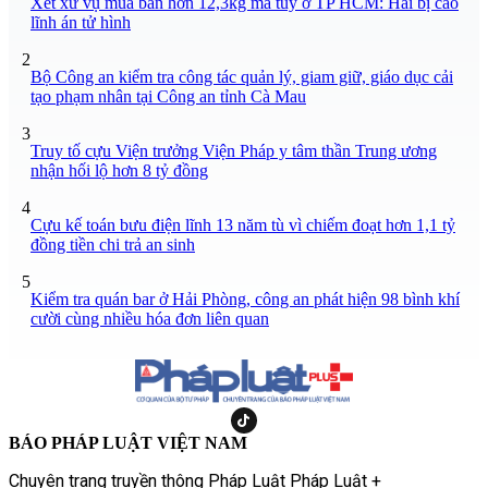
Xét xử vụ mua bán hơn 12,3kg ma túy ở TP HCM: Hai bị cáo
lĩnh án tử hình
2
Bộ Công an kiểm tra công tác quản lý, giam giữ, giáo dục cải
tạo phạm nhân tại Công an tỉnh Cà Mau
3
Truy tố cựu Viện trưởng Viện Pháp y tâm thần Trung ương
nhận hối lộ hơn 8 tỷ đồng
4
Cựu kế toán bưu điện lĩnh 13 năm tù vì chiếm đoạt hơn 1,1 tỷ
đồng tiền chi trả an sinh
5
Kiểm tra quán bar ở Hải Phòng, công an phát hiện 98 bình khí
cười cùng nhiều hóa đơn liên quan
BÁO PHÁP LUẬT VIỆT NAM
Chuyên trang truyền thông Pháp Luật Pháp Luật +