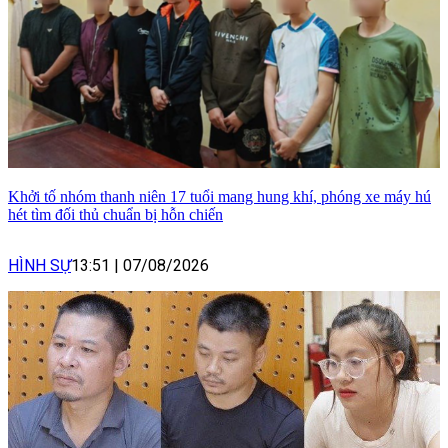
Khởi tố nhóm thanh niên 17 tuổi mang hung khí, phóng xe máy hú
hét tìm đối thủ chuẩn bị hỗn chiến
HÌNH SỰ
13:51
|
07/08/2026