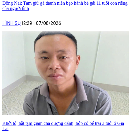
Đồng Nai: Tạm giữ gã thanh niên bạo hành bé gái 11 tuổi con riêng
của người tình
HÌNH SỰ
12:29
|
07/08/2026
Khởi tố, bắt tạm giam cha dượng đánh, bóp cổ bé trai 3 tuổi ở Gia
Lai