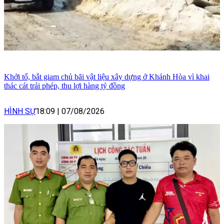
Khởi tố, bắt giam chủ bãi vật liệu xây dựng ở Khánh Hòa vì khai
thác cát trái phép, thu lợi hàng tỷ đồng
HÌNH SỰ
18:09
|
07/08/2026