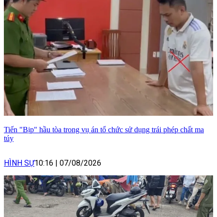
Tiến "Bịp" hầu tòa trong vụ án tổ chức sử dụng trái phép chất ma
túy
HÌNH SỰ
10:16
|
07/08/2026