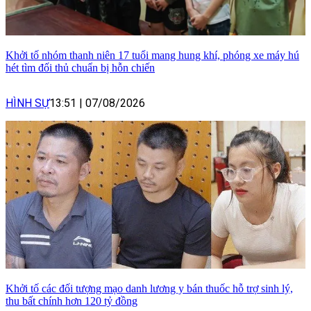
Khởi tố nhóm thanh niên 17 tuổi mang hung khí, phóng xe máy hú
hét tìm đối thủ chuẩn bị hỗn chiến
HÌNH SỰ
13:51
|
07/08/2026
Khởi tố các đối tượng mạo danh lương y bán thuốc hỗ trợ sinh lý,
thu bất chính hơn 120 tỷ đồng