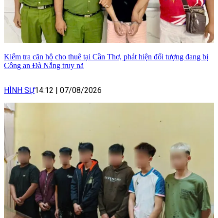
Kiểm tra căn hộ cho thuê tại Cần Thơ, phát hiện đối tượng đang bị
Công an Đà Nẵng truy nã
HÌNH SỰ
14:12
|
07/08/2026