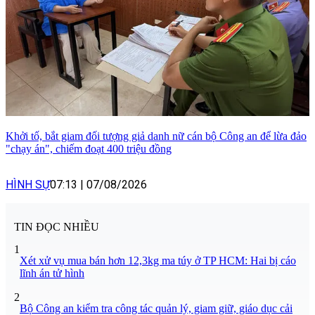
Khởi tố, bắt giam đối tượng giả danh nữ cán bộ Công an để lừa đảo
"chạy án", chiếm đoạt 400 triệu đồng
HÌNH SỰ
07:13
|
07/08/2026
TIN ĐỌC NHIỀU
1
Xét xử vụ mua bán hơn 12,3kg ma túy ở TP HCM: Hai bị cáo
lĩnh án tử hình
2
Bộ Công an kiểm tra công tác quản lý, giam giữ, giáo dục cải