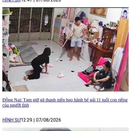
Đồng Nai: Tạm giữ gã thanh niên bạo hành bé gái 11 tuổi con riêng
của người tình
HÌNH SỰ
12:29
|
07/08/2026