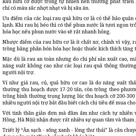
Rau hữu cơ được trồng tự nhiên nên thường phát triển
chí có màu sắc nhợt nhạt và bị sâu ăn.
Ưu điểm của các loại rau quả hữu cơ là có thể bảo quản
lạnh. Khi rau bị héo thì có thể phun nước là tươi ngon trở
hóa học nếu phun nước vào sẽ rất nhanh hỏng.
Nhược điểm của rau hữu cơ là ít chất xơ, chính vì vậy,
trồng bằng phân bón hóa học hoặc thuốc kích thích tăng 
Mặc dù là rau an toàn nhưng do chi phí sản xuất cao, mấ
năng suất không cao như các loại rau quả thông thường
người nội trợ.
Ví như giá rau, củ, quả hữu cơ cao là do năng suất th
thường thu hoạch được 17-20 tấn, còn trồng theo phươn
trồng bình thường trọng lượng lúc thu hoạch cỡ 200-300 g
nhiều người nội trợ bắt đầu biết cách chi tiêu để mua ch
Với tinh thần giản đơn mà đầm ấm như cách tự nhiên 
Hồng, Hà Nội) nhận được rất nhiều sự quan tâm và tham 
Triết lý “Ăn sạch - sống xanh - lòng thư thái” là câu c