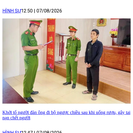
HÌNH SỰ
12:50
|
07/08/2026
Khởi tố người đàn ông đi bộ ngược chiều sau khi uống rượu, gây tai
nạn chết người
HÌNH SỰ
12:47
|
07/08/2026