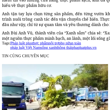
niềm tin vào những cửa hàng thực phẩm sạch, anh đã quy
hiểu về thực phẩm hữu cơ.
Anh tận tay lựa chọn từng sản phẩm, đến từng vườn khảo
trình nuôi trồng canh tác đến vận chuyển chế biến. Thực
đầu như vậy, chỉ từ sự quan tâm và yêu thương dành ch
Anh Bùi Anh Vũ, thành viên của “Xanh sẫm” chia sẻ: “Xa
một nguồn thực phẩm minh bạch, an lành, một lối sống g
Tags:
Pháp luật plus
thực phẩm
nội trợ
phụ nữ
an toàn
pháp luật Việt Nam
sống xanh
thông thái
phapluatplus.vn
TIN CÙNG CHUYÊN MỤC