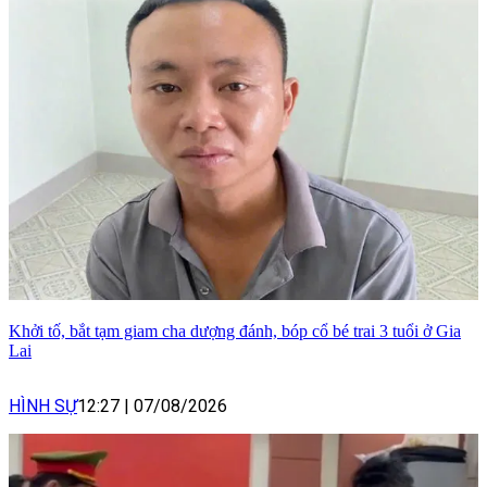
Khởi tố, bắt tạm giam cha dượng đánh, bóp cổ bé trai 3 tuổi ở Gia
Lai
HÌNH SỰ
12:27
|
07/08/2026