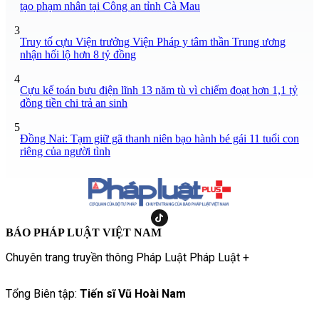
tạo phạm nhân tại Công an tỉnh Cà Mau
3
Truy tố cựu Viện trưởng Viện Pháp y tâm thần Trung ương
nhận hối lộ hơn 8 tỷ đồng
4
Cựu kế toán bưu điện lĩnh 13 năm tù vì chiếm đoạt hơn 1,1 tỷ
đồng tiền chi trả an sinh
5
Đồng Nai: Tạm giữ gã thanh niên bạo hành bé gái 11 tuổi con
riêng của người tình
BÁO PHÁP LUẬT VIỆT NAM
Chuyên trang truyền thông Pháp Luật Pháp Luật +
Tổng Biên tập:
Tiến sĩ Vũ Hoài Nam