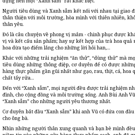
dựng nên một “Xanh sẫm” rất khác biệt.
Người tiêu dùng và Xanh sẫm kết nối với nhau tại giao đ
thân thiện với môi trường, hòa mình với thiên nhiên, kh
thân yêu.
Đó là câu chuyện về phong vị mắm - chinh phục được khá
vị và kết cấu sản phẩm; hay sự kết hợp của trà hoa quả 
hoa dừa tạo điểm lắng cho những lời hỏi han,...
Khác với những trải nghiệm “ăn thử”, “dùng thử” mà mọ
tiêu dùng những thông điệp, cơ duyên để có được nhữn
hàng thực phẩm gần gũi nhất như gạo, rau, thịt, cá, hoa
chất tẩy rửa...
Đến với “Xanh sẫm”, mọi người đều được trải nghiệm nh
đình, cho cộng đồng và môi trường sống. Anh Bùi Anh V
“Xanh sẫm” cho những người yêu thương nhất.
Cơ duyên bắt đầu “Xanh sẫm” khi anh Vũ có đứa con đầu 
cho ông bà.
Nhìn những người thân xung quanh và bạn bè mình đều 