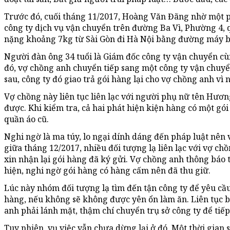
Trước đó, cuối tháng 11/2017, Hoàng Văn Đãng nhờ một ph
công ty dịch vụ vận chuyển trên đường Ba Vì, Phường 4, 
nặng khoảng 7kg từ Sài Gòn đi Hà Nội bằng đường máy b
Người đàn ông 34 tuổi là Giám đốc công ty vận chuyển cù
đó, vợ chồng anh chuyển tiếp sang một công ty vận chuy
sau, công ty đó giao trả gói hàng lại cho vợ chồng anh vì
Vợ chồng này liên tục liên lạc với người phụ nữ tên Hươ
được. Khi kiểm tra, cả hai phát hiện kiện hàng có một gói 
quần áo cũ.
Nghi ngờ là ma túy, lo ngại dính dáng đến pháp luật nên
giữa tháng 12/2017, nhiều đối tượng lạ liên lạc với vợ c
xin nhận lại gói hàng đã ký gửi. Vợ chồng anh thông báo 
hiện, nghi ngờ gói hàng có hàng cấm nên đã thu giữ.
Lúc này nhóm đối tượng lạ tìm đến tận công ty để yêu cầu
hàng, nếu không sẽ không được yên ổn làm ăn. Liên tục bị
anh phải lánh mặt, thậm chí chuyển trụ sở công ty để tiếp
Tuy nhiên, vụ việc vẫn chưa dừng lại ở đó. Một thời gian s