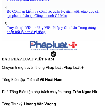
4
Bộ Công an kiểm tra công tác quản lý, giam giữ, giáo dục cải
tạo phạm nhân tại Công an tỉnh Cà Mau
5
Truy tố cựu Viện trưởng Viện Pháp y tâm thần Trung ương
nhận hối lộ hơn 8 tỷ đồng
BÁO PHÁP LUẬT VIỆT NAM
Chuyên trang truyền thông Pháp Luật Pháp Luật +
Tổng Biên tập:
Tiến sĩ Vũ Hoài Nam
Phó Tổng Biên tập phụ trách chuyên trang:
Trần Ngọc Hà
Tổng Thư ký:
Hoàng Văn Vượng