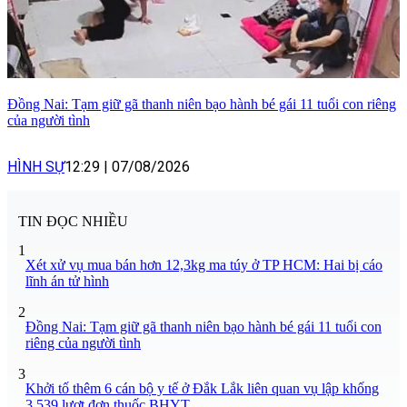
Đồng Nai: Tạm giữ gã thanh niên bạo hành bé gái 11 tuổi con riêng
của người tình
HÌNH SỰ
12:29
|
07/08/2026
TIN ĐỌC NHIỀU
1
Xét xử vụ mua bán hơn 12,3kg ma túy ở TP HCM: Hai bị cáo
lĩnh án tử hình
2
Đồng Nai: Tạm giữ gã thanh niên bạo hành bé gái 11 tuổi con
riêng của người tình
3
Khởi tố thêm 6 cán bộ y tế ở Đắk Lắk liên quan vụ lập khống
3.539 lượt đơn thuốc BHYT