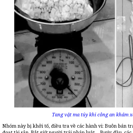
Tang vật ma túy khi công an khám xé
Nhóm này bị khởi tố, điều tra về các hành vi: Buôn bán tr
đoạt tài sản, Bắt giữ người trái pháp luật… Bước đầu, các