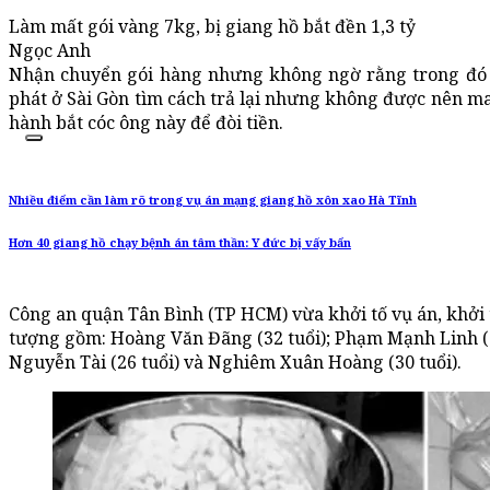
Làm mất gói vàng 7kg, bị giang hồ bắt đền 1,3 tỷ
Ngọc Anh
Nhận chuyển gói hàng nhưng không ngờ rằng trong đó 
phát ở Sài Gòn tìm cách trả lại nhưng không được nên ma
hành bắt cóc ông này để đòi tiền.
Nhiều điểm cần làm rõ trong vụ án mạng giang hồ xôn xao Hà Tĩnh
Hơn 40 giang hồ chạy bệnh án tâm thần: Y đức bị vấy bẩn
Công an quận Tân Bình (TP HCM) vừa khởi tố vụ án, khởi 
tượng gồm: Hoàng Văn Đãng (32 tuổi); Phạm Mạnh Linh (3
Nguyễn Tài (26 tuổi) và Nghiêm Xuân Hoàng (30 tuổi).