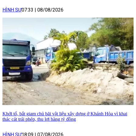
HÌNH SỰ
07:33
|
08/08/2026
Khởi tố, bắt giam chủ bãi vật liệu xây dựng ở Khánh Hòa vì khai
thác cát trái phép, thu lợi hàng tỷ đồng
HÌNH SỰ
18:09
|
07/08/2026