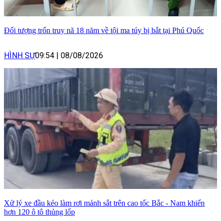
Đối tượng trốn truy nã 18 năm về tội ma túy bị bắt tại Phú Quốc
HÌNH SỰ
09:54
|
08/08/2026
Xử lý xe đầu kéo làm rơi mảnh sắt trên cao tốc Bắc - Nam khiến
hơn 120 ô tô thủng lốp