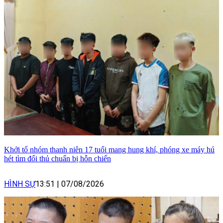
Khởi tố nhóm thanh niên 17 tuổi mang hung khí, phóng xe máy hú
hét tìm đối thủ chuẩn bị hỗn chiến
HÌNH SỰ
13:51
|
07/08/2026