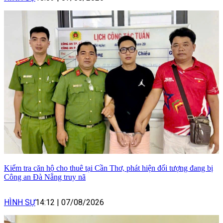
Kiểm tra căn hộ cho thuê tại Cần Thơ, phát hiện đối tượng đang bị
Công an Đà Nẵng truy nã
HÌNH SỰ
14:12
|
07/08/2026