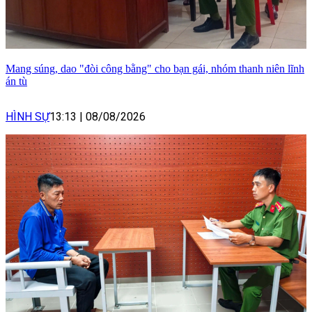
Mang súng, dao "đòi công bằng" cho bạn gái, nhóm thanh niên lĩnh
án tù
HÌNH SỰ
13:13
|
08/08/2026