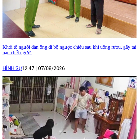
Khởi tố người đàn ông đi bộ ngược chiều sau khi uống rượu, gây tai
nạn chết người
HÌNH SỰ
12:47
|
07/08/2026