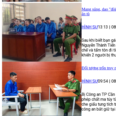
Mang súng, dao "đòi
án tù
HÌNH SỰ
13:13
|
08
Sau khi biết bạn g
Nguyễn Thành Tiến 
chế và tấm tôn đi 
khiến 2 người bị th
Đối tượng trốn truy 
HÌNH SỰ
09:54
|
08
Bị Công an TP Cần T
phép chất ma túy t
che giấu tung tích t
công an bắt giữ tại