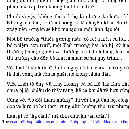
đồng quản trị kiêm Tổng giám đốc Công ty Bóng đèn 
phạm mà cấp trên không biết thì ai tin?
Chính vì vậy, không thể nói họ là những lãnh đạo k
Nhưng, có tâm, có tầm không lại là chuyện khác. Sự 
xoáy tiền - quyền sẽ khó mà tạo ra một lãnh đạo tốt.
Một Bộ trưởng “thiếu gương mẫu, có biểu hiện vụ lợi, 
bổ nhiệm con trai”, một Thứ trưởng hai lần bị kỷ lu
thương (công nghiệp và thương mại) dính hàng loạt bê 
thị trường cho đến bổ nhiệm nhân sự sai quy trình…
Với loạt “thành tích” đó thì ngay cả khi chưa bị truy c
là thất vọng mà còn là phẫn nộ trong nhân dân.
Việc khởi tố ông Vũ Huy Hoàng và bà Hồ Thị Kim Tho
chưa bị lộ” ở đâu đó thấy rằng, kể cả khi đã về hưu cũ
Cùng với “lò đốt tham nhũng” thì với Luật Cán bộ, công
đạo về hưu đã hết thời “rung đùi” hưởng thụ, trừ những
Làm gì có “hạ cánh” mà tính chuyện “an toàn”!
Tags:
cán bộ
Pháp luật plus
an toàn
hạ cánh
pháp luật Việt Nam
kỷ luật
n