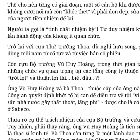
Thế cho nên từng có giai đoạn, một số cán bộ khi đư
không cười nổi mà còn “khóc thét” vì phải dọn dẹp, sửa 
của người tiền nhiệm để lại.
Người ta gọi là “tính chất nhiệm kỳ”! Tư duy nhiệm k
lẫn hành động của không ít quan chức.
Trở lại với cựu Thứ trưởng Thoa, dù nghỉ hưu song, 
đồng mỗi năm từ cổ tức và từ việc bán cổ phiếu.
Còn cựu Bộ trưởng Vũ Huy Hoàng, trong thời gian tạ
những chức vụ quan trọng tại các tổng công ty thuộc
“trót lọt” và thuận lợi thì… biết đâu…?!
Ông Vũ Huy Hoàng và bà Thoa - thuộc cấp của ông này
Công an quyết định khởi tố bị can để điều tra về tội “v
sản nhà nước gây thất thoát, lãng phí” - được cho là c
ở Sabeco.
Chưa rõ cụ thể trách nhiệm của cựu Bộ trưởng và cựu
Tuy nhiên, phải thấy rằng, ông Vũ Huy Hoàng là tiến s
là thạc sĩ kinh tế. Bà Thoa còn từng là một lãnh đạo “