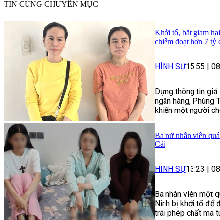
TIN CÙNG CHUYÊN MỤC
Khởi tố, bắt giam ha
chiếm đoạt hơn 7 tỷ
HÌNH SỰ
15:55
|
08
Dựng thông tin giả 
ngân hàng, Phùng T
khiến một người cho
Ba nữ nhân viên quán
Cái
HÌNH SỰ
13:23
|
08
Ba nhân viên một q
Ninh bị khởi tố để 
trái phép chất ma t