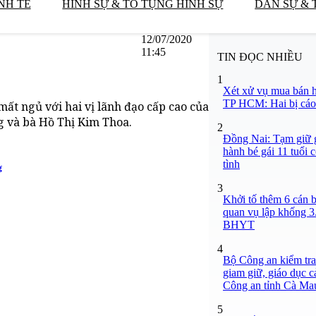
NH TẾ
HÌNH SỰ & TỐ TỤNG HÌNH SỰ
DÂN SỰ & 
12/07/2020
11:45
TIN ĐỌC NHIỀU
1
Xét xử vụ mua bán h
TP HCM: Hai bị cáo 
mất ngủ với hai vị lãnh đạo cấp cao của
 và bà Hồ Thị Kim Thoa.
2
Đồng Nai: Tạm giữ g
hành bé gái 11 tuổi 
tình
g
3
Khởi tố thêm 6 cán b
quan vụ lập khống 3
BHYT
4
Bộ Công an kiểm tra 
giam giữ, giáo dục c
Công an tỉnh Cà Ma
5