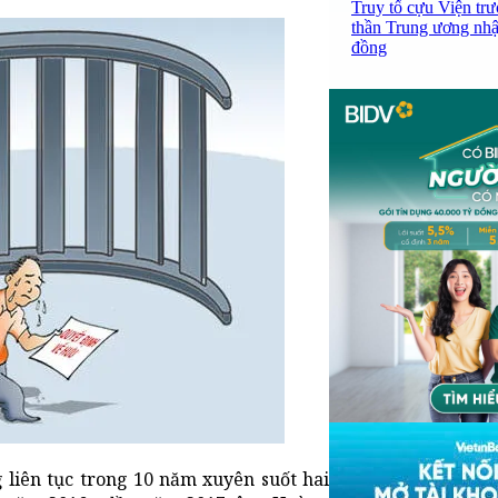
Truy tố cựu Viện tr
thần Trung ương nhận
đồng
iên tục trong 10 năm xuyên suốt hai