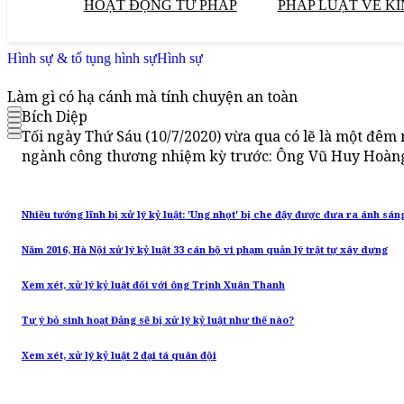
HOẠT ĐỘNG TƯ PHÁP
PHÁP LUẬT VỀ KI
Hình sự & tố tụng hình sự
Hình sự
Làm gì có hạ cánh mà tính chuyện an toàn
Bích Diệp
Tối ngày Thứ Sáu (10/7/2020) vừa qua có lẽ là một đêm 
ngành công thương nhiệm kỳ trước: Ông Vũ Huy Hoàng
Nhiều tướng lĩnh bị xử lý kỷ luật: 'Ung nhọt' bị che đậy được đưa ra ánh sán
Năm 2016, Hà Nội xử lý kỷ luật 33 cán bộ vi phạm quản lý trật tự xây dựng
Xem xét, xử lý kỷ luật đối với ông Trịnh Xuân Thanh
Tự ý bỏ sinh hoạt Đảng sẽ bị xử lý kỷ luật như thế nào?
Xem xét, xử lý kỷ luật 2 đại tá quân đội