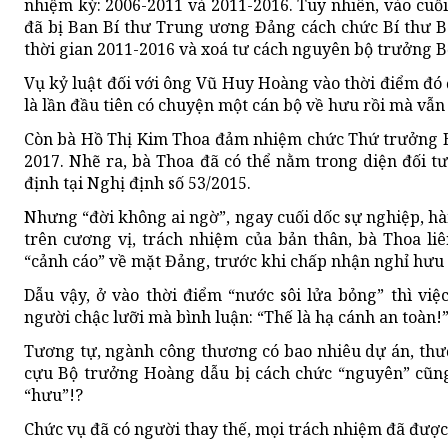
nhiệm kỳ: 2006-2011 và 2011-2016. Tuy nhiên, vào cu
đã bị Ban Bí thư Trung ương Đảng cách chức Bí thư 
thời gian 2011-2016 và xoá tư cách nguyên bộ trưởng 
Vụ kỷ luật đối với ông Vũ Huy Hoàng vào thời điểm đó đ
là lần đầu tiên có chuyện một cán bộ về hưu rồi mà vẫn
Còn bà Hồ Thị Kim Thoa đảm nhiệm chức Thứ trưởng
2017. Nhẽ ra, bà Thoa đã có thể nằm trong diện đối t
định tại Nghị định số 53/2015.
Nhưng “đời không ai ngờ”, ngay cuối dốc sự nghiệp, hàn
trên cương vị, trách nhiệm của bản thân, bà Thoa liên
“cảnh cáo” về mặt Đảng, trước khi chấp nhận nghỉ hưu 
Dẫu vậy, ở vào thời điểm “nước sôi lửa bỏng” thì vi
người chậc lưỡi mà bình luận: “Thế là hạ cánh an toàn!”
Tương tự, ngành công thương có bao nhiêu dự án, thươ
cựu Bộ trưởng Hoàng dẫu bị cách chức “nguyên” cũng
“hưu”!?
Chức vụ đã có người thay thế, mọi trách nhiệm đã được