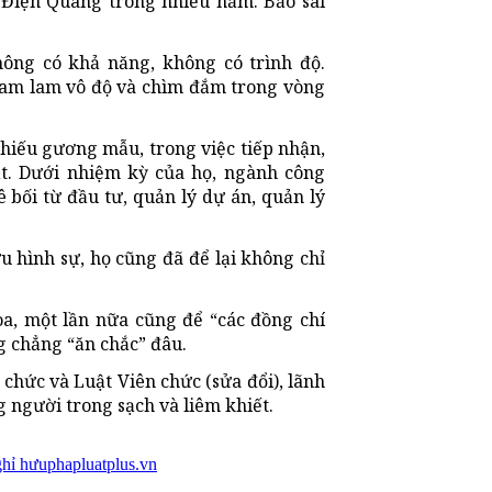
Điện Quang trong nhiều năm. Bảo sai
hông có khả năng, không có trình độ.
tham lam vô độ và chìm đắm trong vòng
thiếu gương mẫu, trong việc tiếp nhận,
ật. Dưới nhiệm kỳ của họ, ngành công
bối từ đầu tư, quản lý dự án, quản lý
ứu hình sự, họ cũng đã để lại không chỉ
a, một lần nữa cũng để “các đồng chí
ng chẳng “ăn chắc” đâu.
 chức và Luật Viên chức (sửa đổi), lãnh
 người trong sạch và liêm khiết.
ghỉ hưu
phapluatplus.vn