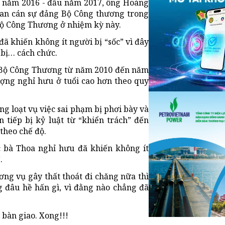
ối năm 2016 - đầu năm 2017, ông Hoàng
Ban cán sự đảng Bộ Công thương trong
Bộ Công Thương ở nhiệm kỳ này.
ã khiến không ít người bị “sốc” vì đây
 bị… cách chức.
 Bộ Công Thương từ năm 2010 đến năm
ượng nghỉ hưu ở tuổi cao hơn theo quy
g loạt vụ việc sai phạm bị phơi bày và
 tiếp bị kỷ luật từ “khiển trách” đến
theo chế độ.
ệc bà Thoa nghỉ hưu đã khiến không ít
.
ng vụ gây thất thoát đi chăng nữa thì
 đâu hề hấn gì, vì đằng nào chẳng đã
 bàn giao. Xong!!!