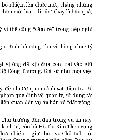
ợc bổ nhiệm lên chức mới, chẳng những
chữa một loạt “di sản” (hay là hậu quả)
ỳ vì thế cũng “cắm rễ” trong nếp nghĩ
gia đình bà cũng thu về hàng chục tỷ
i vị ông đã kịp đưa con trai vào giữ
 Bộ Công Thương. Giả sử như mọi việc
, đều bị Cơ quan cảnh sát điều tra Bộ
i phạm quy định về quản lý, sử dụng tài
ó liên quan đến vụ án bán rẻ “đất vàng”
 Thứ trưởng đến đâu trong vụ án này.
ĩ kinh tế, còn bà Hồ Thị Kim Thoa cũng
thực chiến” - giữ chức vụ Chủ tịch Hội