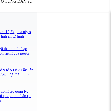
TỐ TỤNG DÂN SỰ
ơn 12,3kg ma túy ở
lĩnh án tử hình
ã thanh niên bạo
con riêng của người
ộ y tế ở Đắk Lắk liên
.539 lượt đơn thuốc
công tác quản lý,
ải tạo phạm nhân tại
u