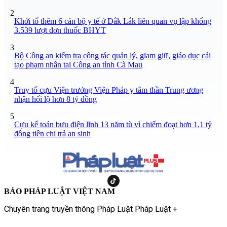
2
Khởi tố thêm 6 cán bộ y tế ở Đắk Lắk liên quan vụ lập khống
3.539 lượt đơn thuốc BHYT
3
Bộ Công an kiểm tra công tác quản lý, giam giữ, giáo dục cải
tạo phạm nhân tại Công an tỉnh Cà Mau
4
Truy tố cựu Viện trưởng Viện Pháp y tâm thần Trung ương
nhận hối lộ hơn 8 tỷ đồng
5
Cựu kế toán bưu điện lĩnh 13 năm tù vì chiếm đoạt hơn 1,1 tỷ
đồng tiền chi trả an sinh
BÁO PHÁP LUẬT VIỆT NAM
Chuyên trang truyền thông Pháp Luật Pháp Luật +