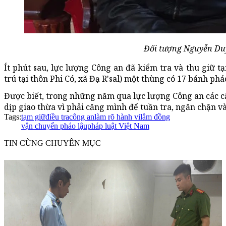
Đối tượng Nguyễn Du
Ít phút sau, lực lượng Công an đã kiểm tra và thu giữ t
trú tại thôn Phi Có, xã Đạ R'sal) một thùng có 17 bánh ph
Được biết, trong những năm qua lực lượng Công an các cấp
dịp giao thừa vì phải căng mình để tuần tra, ngăn chặn và
Tags:
tạm giữ
điều tra
công an
làm rõ hành vi
lâm đồng
vận chuyển pháo lậu
pháp luật Việt Nam
TIN CÙNG CHUYÊN MỤC