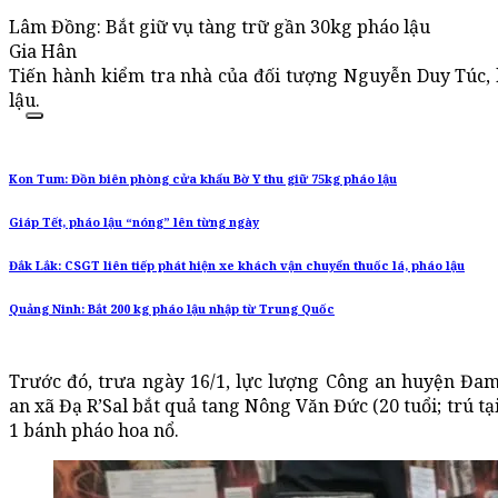
Lâm Đồng: Bắt giữ vụ tàng trữ gần 30kg pháo lậu
Gia Hân
Tiến hành kiểm tra nhà của đối tượng Nguyễn Duy Túc, 
lậu.
Kon Tum: Đồn biên phòng cửa khẩu Bờ Y thu giữ 75kg pháo lậu
Giáp Tết, pháo lậu “nóng” lên từng ngày
Đắk Lắk: CSGT liên tiếp phát hiện xe khách vận chuyển thuốc lá, pháo lậu
Quảng Ninh: Bắt 200 kg pháo lậu nhập từ Trung Quốc
Trước đó, trưa ngày 16/1, lực lượng Công an huyện Đa
an xã Đạ R’Sal bắt quả tang Nông Văn Đức (20 tuổi; trú tạ
1 bánh pháo hoa nổ.