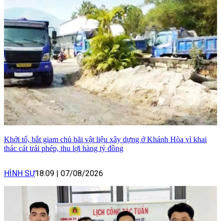
Khởi tố, bắt giam chủ bãi vật liệu xây dựng ở Khánh Hòa vì khai
thác cát trái phép, thu lợi hàng tỷ đồng
HÌNH SỰ
18:09
|
07/08/2026