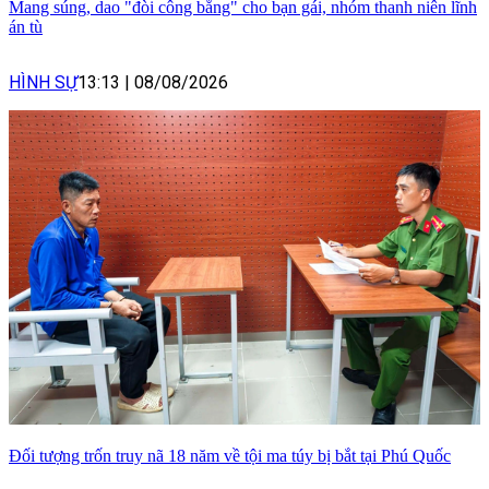
Mang súng, dao "đòi công bằng" cho bạn gái, nhóm thanh niên lĩnh
án tù
HÌNH SỰ
13:13
|
08/08/2026
Đối tượng trốn truy nã 18 năm về tội ma túy bị bắt tại Phú Quốc