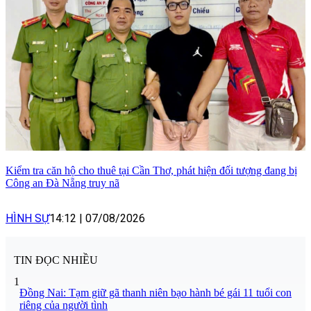
Kiểm tra căn hộ cho thuê tại Cần Thơ, phát hiện đối tượng đang bị
Công an Đà Nẵng truy nã
HÌNH SỰ
14:12
|
07/08/2026
TIN ĐỌC NHIỀU
1
Đồng Nai: Tạm giữ gã thanh niên bạo hành bé gái 11 tuổi con
riêng của người tình