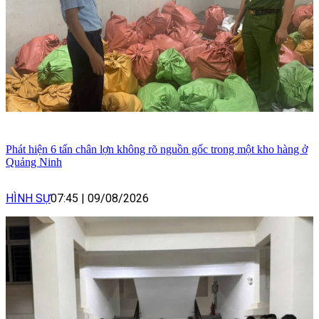
Phát hiện 6 tấn chân lợn không rõ nguồn gốc trong một kho hàng ở
Quảng Ninh
HÌNH SỰ
07:45
|
09/08/2026