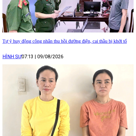
Tự ý huy động công nhân thu hồi đường điện, cai thầu bị khởi tố
HÌNH SỰ
07:13
|
09/08/2026