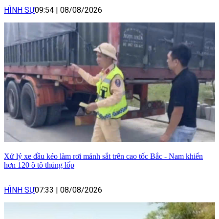
HÌNH SỰ
09:54
|
08/08/2026
Xử lý xe đầu kéo làm rơi mảnh sắt trên cao tốc Bắc - Nam khiến
hơn 120 ô tô thủng lốp
HÌNH SỰ
07:33
|
08/08/2026