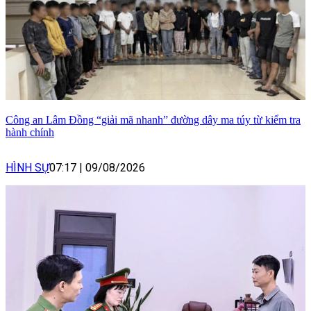
Công an Lâm Đồng “giải mã nhanh” đường dây ma túy từ kiểm tra
hành chính
HÌNH SỰ
07:17
|
09/08/2026