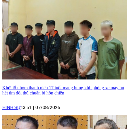
Khởi tố nhóm thanh niên 17 tuổi mang hung khí, phóng xe máy hú
hét tìm đối thủ chuẩn bị hỗn chiến
HÌNH SỰ
13:51
|
07/08/2026