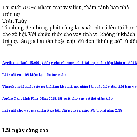
Lãi suất 700%: Nhắm mắt vay liều, thảm cảnh bán nhà
trốn nợ
Trần Thủy
Tín dụng đen bùng phát cùng lãi suất cắt cổ lên tới hơn
cho xã hội. Với chiêu thức cho vay tinh vi, không ít khác
trả nợ, tán gia bại sản hoặc chịu đủ đòn “khủng bố” từ đố
Agribank dành 15.000 tỷ đồng cho chương trình tài trợ xuất nhập khẩu ưu đãi l
Lãi suất gửi tiết kiệm lại tiếp tục giảm
Vinachem đề xuất các ngân hàng khoanh nợ, giảm lãi suất, kéo dài thời hạn va
Audio Tài chính Plus: Năm 2018, lãi suất cho vay có thể giảm tiếp
Lãi suất cho vay mua nhà ở xã hội giữ nguyên mức 5% trong năm 2018
Lãi ngày càng cao