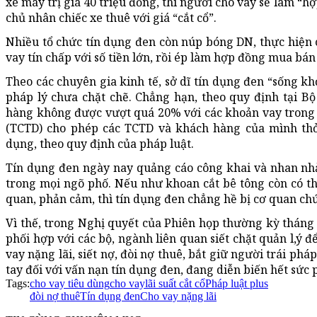
xe máy trị giá 40 triệu đồng, thì người cho vay sẽ làm “h
chủ nhân chiếc xe thuê với giá “cắt cổ”.
Nhiều tổ chức tín dụng đen còn núp bóng DN, thực hiện 
vay tín chấp với số tiền lớn, rồi ép làm hợp đồng mua bán
Theo các chuyên gia kinh tế, sở dĩ tín dụng đen “sống kh
pháp lý chưa chặt chẽ. Chẳng hạn, theo quy định tại B
hàng không được vượt quá 20% với các khoản vay trong 
(TCTD) cho phép các TCTD và khách hàng của mình thỏa
dụng, theo quy định của pháp luật.
Tín dụng đen ngày nay quảng cáo công khai và nhan nhả
trong mọi ngõ phố. Nếu như khoan cắt bê tông còn có thể
quan, phản cảm, thì tín dụng đen chẳng hề bị cơ quan ch
Vì thế, trong Nghị quyết của Phiên họp thường kỳ tháng 
phối hợp với các bộ, ngành liên quan siết chặt quản l,ý 
vay nặng lãi, siết nợ, đòi nợ thuê, bắt giữ người trái ph
tay đối với vấn nạn tín dụng đen, đang diễn biến hết sức 
Tags:
cho vay tiêu dùng
cho vay
lãi suất cắt cổ
Pháp luật plus
đòi nợ thuê
Tín dụng đen
Cho vay nặng lãi