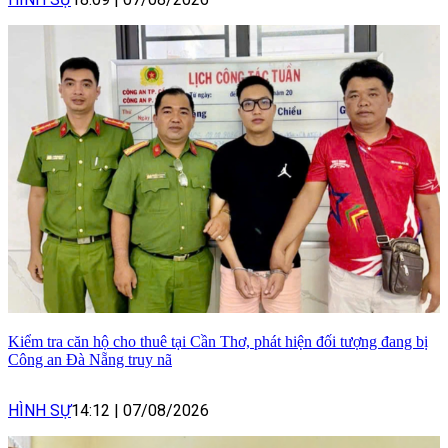
Kiểm tra căn hộ cho thuê tại Cần Thơ, phát hiện đối tượng đang bị
Công an Đà Nẵng truy nã
HÌNH SỰ
14:12
|
07/08/2026