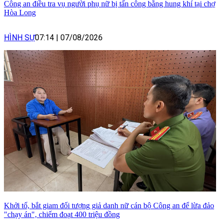
Công an điều tra vụ người phụ nữ bị tấn công bằng hung khí tại chợ
Hòa Long
HÌNH SỰ
07:14
|
07/08/2026
Khởi tố, bắt giam đối tượng giả danh nữ cán bộ Công an để lừa đảo
"chạy án", chiếm đoạt 400 triệu đồng