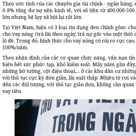
Theo ước tính của các chuyên gia tài chính - ngân hàng
6-8% tổng dư nợ nền kinh tế, với số tiền từ 400.000-5
lớn nhưng hệ lụy xã hội lại rất lớn.
Tại Việt Nam, hiện có 3 loại tín dụng đen chính gồm: cho
cho vay nóng (trả lãi theo ngày, trả nợ gốc vào một thời
lô đề. Trong đó, hình thức cho vay nóng có rủi ro cực cao, d
100%/năm.
Theo nhận định của các cơ quan chức năng, vấn nạn tí
biến hết sức phức tạp, khó kiểm soát. Mấy năm gần đây
những bờ tường, cột điện thoại,... ở các khu dân cư nhữ
với thủ tục cực kỳ đơn giản, lãi suất thấp. Nhiều tờ rơ
đến các đối tượng, với thủ tục giản đơn, không cần qua
vay tiền.