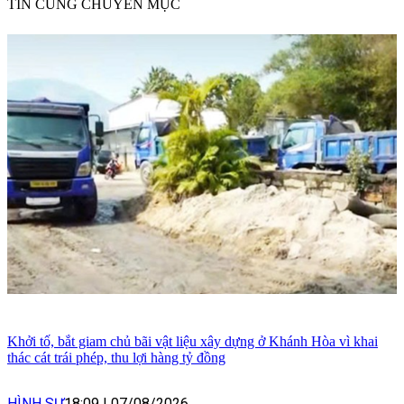
TIN CÙNG CHUYÊN MỤC
Khởi tố, bắt giam chủ bãi vật liệu xây dựng ở Khánh Hòa vì khai
thác cát trái phép, thu lợi hàng tỷ đồng
HÌNH SỰ
18:09
|
07/08/2026