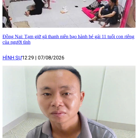
Đồng Nai: Tạm giữ gã thanh niên bạo hành bé gái 11 tuổi con riêng
của người tình
HÌNH SỰ
12:29
|
07/08/2026