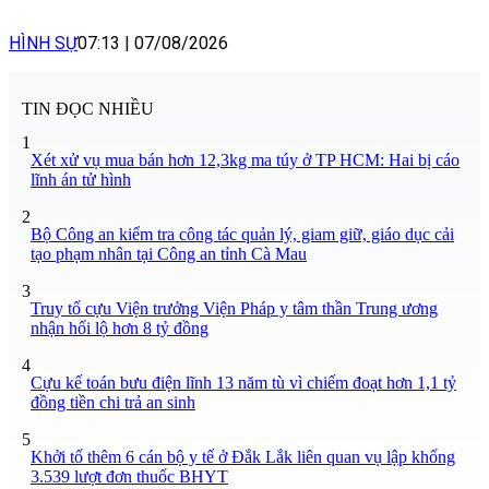
HÌNH SỰ
07:13
|
07/08/2026
TIN ĐỌC NHIỀU
1
Xét xử vụ mua bán hơn 12,3kg ma túy ở TP HCM: Hai bị cáo
lĩnh án tử hình
2
Bộ Công an kiểm tra công tác quản lý, giam giữ, giáo dục cải
tạo phạm nhân tại Công an tỉnh Cà Mau
3
Truy tố cựu Viện trưởng Viện Pháp y tâm thần Trung ương
nhận hối lộ hơn 8 tỷ đồng
4
Cựu kế toán bưu điện lĩnh 13 năm tù vì chiếm đoạt hơn 1,1 tỷ
đồng tiền chi trả an sinh
5
Khởi tố thêm 6 cán bộ y tế ở Đắk Lắk liên quan vụ lập khống
3.539 lượt đơn thuốc BHYT