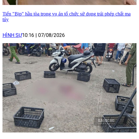
Tiến "Bịp" hầu tòa trong vụ án tổ chức sử dụng trái phép chất ma
túy
HÌNH SỰ
10:16
|
07/08/2026