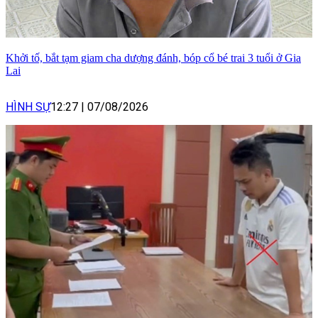
Khởi tố, bắt tạm giam cha dượng đánh, bóp cổ bé trai 3 tuổi ở Gia
Lai
HÌNH SỰ
12:27
|
07/08/2026