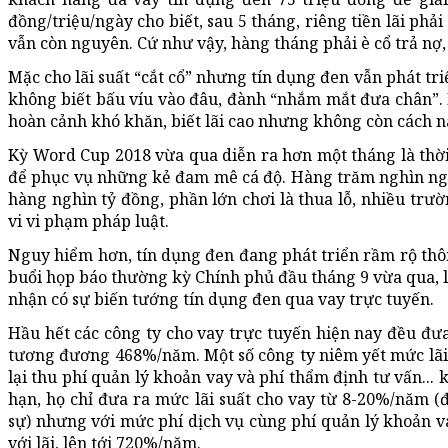
đồng/triệu/ngày cho biết, sau 5 tháng, riêng tiền lãi phải
vẫn còn nguyên. Cứ như vậy, hàng tháng phải è cổ trả nợ,
Mặc cho lãi suất “cắt cổ” nhưng tín dụng đen vẫn phát t
không biết bấu víu vào đâu, đành “nhắm mắt đưa chân”. 
hoàn cảnh khó khăn, biết lãi cao nhưng không còn cách nà
Kỳ Word Cup 2018 vừa qua diễn ra hơn một tháng là th
để phục vụ những kẻ đam mê cá độ. Hàng trăm nghìn ngườ
hàng nghìn tỷ đồng, phần lớn chơi là thua lỗ, nhiều tr
vi vi phạm pháp luật.
Nguy hiểm hơn, tín dụng đen đang phát triển rầm rộ thôn
buổi họp báo thường kỳ Chính phủ đầu tháng 9 vừa qua,
nhận có sự biến tướng tín dụng đen qua vay trực tuyến.
Hầu hết các công ty cho vay trực tuyến hiện nay đều đư
tương đương 468%/năm. Một số công ty niêm yết mức lãi
lại thu phí quản lý khoản vay và phí thẩm định tư vấn... k
hạn, họ chỉ đưa ra mức lãi suất cho vay từ 8-20%/năm (
sự) nhưng với mức phí dịch vụ cùng phí quản lý khoản v
với lãi, lên tới 720%/năm.