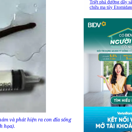
Triệt phá đường dây sả
chứa ma túy Etomidate,
hám và phát hiện ra con đỉa sống
h họa).