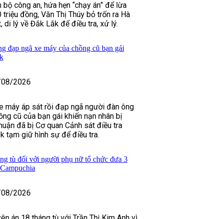
n bộ công an, hứa hẹn “chạy án” để lừa
triệu đồng, Văn Thị Thúy bỏ trốn ra Hà
 di lý về Đắk Lắk để điều tra, xử lý.
g đạp ngã xe máy của chồng cũ bạn gái
k
/08/2026
xe máy áp sát rồi đạp ngã người đàn ông
ồng cũ của bạn gái khiến nạn nhân bị
uận đã bị Cơ quan Cảnh sát điều tra
k tạm giữ hình sự để điều tra.
ng tù đối với người phụ nữ tổ chức đưa 3
g Campuchia
/08/2026
ên án 18 tháng tù với Trần Thị Kim Anh vì