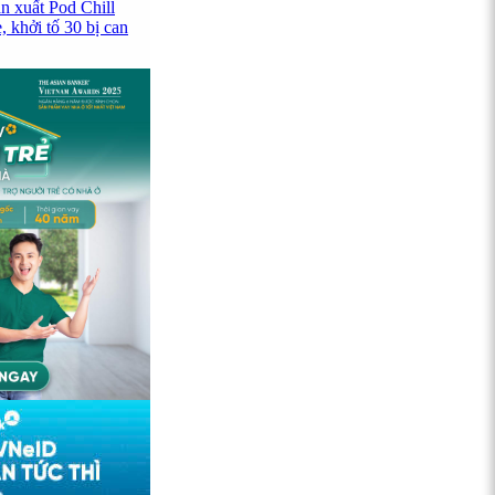
n xuất Pod Chill
 khởi tố 30 bị can