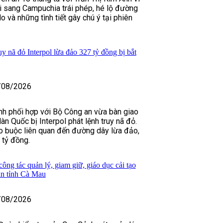
 sang Campuchia trái phép, hé lộ đường
o và những tình tiết gây chú ý tại phiên
y nã đỏ Interpol lừa đảo 327 tỷ đồng bị bắt
/08/2026
nh phối hợp với Bộ Công an vừa bàn giao
n Quốc bị Interpol phát lệnh truy nã đỏ.
o buộc liên quan đến đường dây lừa đảo,
 tỷ đồng.
ông tác quản lý, giam giữ, giáo dục cải tạo
an tỉnh Cà Mau
/08/2026