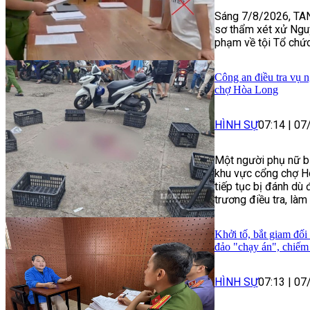
Sáng 7/8/2026, TAN
sơ thẩm xét xử Ngu
phạm về tội Tổ chức
Công an điều tra vụ n
chợ Hòa Long
HÌNH SỰ
07:14
|
07
Một người phụ nữ bị
khu vực cổng chợ H
tiếp tục bị đánh dù
trương điều tra, làm 
Khởi tố, bắt giam đối
đảo "chạy án", chiếm 
HÌNH SỰ
07:13
|
07