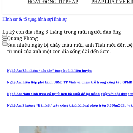
HOẠT ĐỘNG TƯ PHÁP
PHÁP LUẬT VỀ KI
Hình sự & tố tụng hình sự
Hình sự
Lạ kỳ con đỉa sống 3 tháng trong mũi người đàn ông
Quang Phong
Sau nhiều ngày bị chảy máu mũi, anh Thái mới đến bệnh
từ mũi của anh một con đỉa sống dài đến 5cm.
Nghệ An: Bắt nhóm “cẩu tặc” tung hoành liên huyện
Nghệ An: Liên tiếp phê bình UBND TP Vinh vì chậm trễ trong công tác GPMB
Nghệ An: Nam sinh treo cổ tự tử bên bờ suối để lại mảnh giấy với nội dung 
Nghệ An: Phường “liên kết” xây công trình không phép trên 5.000m2 đất “và