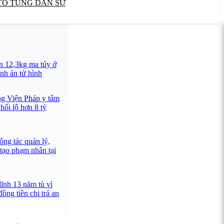
TỐ TỤNG DÂN SỰ
n 12,3kg ma túy ở
nh án tử hình
ng Viện Pháp y tâm
hối lộ hơn 8 tỷ
ông tác quản lý,
 tạo phạm nhân tại
lĩnh 13 năm tù vì
ồng tiền chi trả an