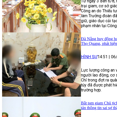
Từ ngày 3 đến 6/8, 
trại giam, cơ sở gi
Công an do Thiếu t
làm Trưởng đoàn đã 
giữ, giáo dục cải tạ
phạm nhân tại Công 
Đà Nẵng huy động hơn
Thọ Quang, phát hiện
HÌNH SỰ
14:51
|
06
Lực lượng công an v
người lao động, cơ 
Chỉ trong đợt ra qu
túy đã được phát hiệ
trường hợp.
Bắt tạm giam Chủ tịc
tán thông tin sai sự th