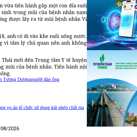
 vừa tiến hành gắp một con đỉa suối
ký sinh trong mũi của bệnh nhân nam
sống được lấy ra từ mũi bệnh nhân Vi
8, anh có đi vào khe suối uống nước.
ng vì tâm lý chủ quan nên anh không
h Thái mới đến Trung tâm Y tế huyện
rong mũi của bệnh nhân. Tiến hành nội
sống.
n Tương Dương
người đàn ông
ong vụ án tổ chức sử dụng trái phép chất ma
/08/2026