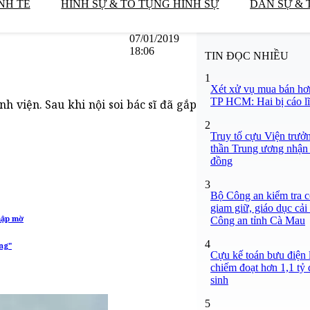
NH TẾ
HÌNH SỰ & TỐ TỤNG HÌNH SỰ
DÂN SỰ & 
07/01/2019
18:06
TIN ĐỌC NHIỀU
1
Xét xử vụ mua bán hơ
TP HCM: Hai bị cáo lĩ
 viện. Sau khi nội soi bác sĩ đã gắp
2
Truy tố cựu Viện trưở
thần Trung ương nhận 
đồng
3
Bộ Công an kiểm tra c
giam giữ, giáo dục cải
mập mờ
Công an tỉnh Cà Mau
4
ng"
Cựu kế toán bưu điện 
chiếm đoạt hơn 1,1 tỷ đ
sinh
5