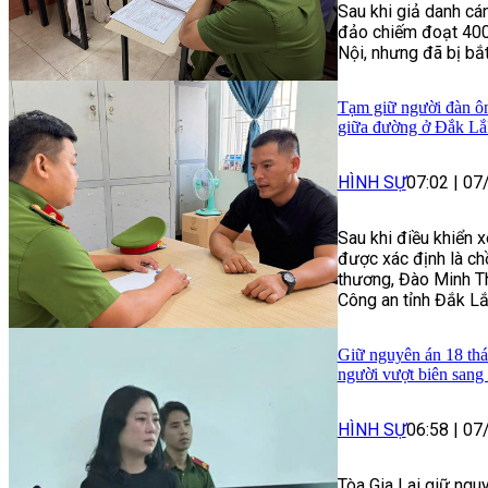
Sau khi giả danh cá
đảo chiếm đoạt 400 
Nội, nhưng đã bị bắt,
Tạm giữ người đàn ôn
giữa đường ở Đắk Lắ
HÌNH SỰ
07:02
|
07
Sau khi điều khiển 
được xác định là ch
thương, Đào Minh Th
Công an tỉnh Đắk Lắ
Giữ nguyên án 18 thá
người vượt biên san
HÌNH SỰ
06:58
|
07
Tòa Gia Lai giữ nguy