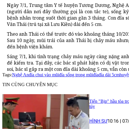
Ngày 7/1, Trung tâm Y tế huyện Tương Dương, Nghệ An
(người dân nơi đây thường gọi là con tắc te), sống 
bệnh nhân trong suốt thời gian gần 3 tháng. Con đỉa 
Văn Thái (trú tại xã Lưu Kiền) dài đến 5 cm.
Theo anh Thái có thể trước đó vào khoảng tháng 10/201
Sau 10 ngày, mũi trái của anh Thái bị chảy máu như
đến bệnh viện khám.
Sáng 7/1, khi tình trạng chảy máu ngày càng nặng an
để kiểm tra. Tại đây, các bác sĩ phát hiện có dị vật t
soi, bác sĩ gắp ra một con đỉa dài khoảng 5 cm, vẫn còn 
Tags:
Nghệ An
đỉa chui vào mũi
đỉa sống trong mũi
đỉa
đỉa dài 5cm
huyệ
TIN CÙNG CHUYÊN MỤC
Tiến "Bịp" hầu tòa tr
túy
HÌNH SỰ
10:16
|
07