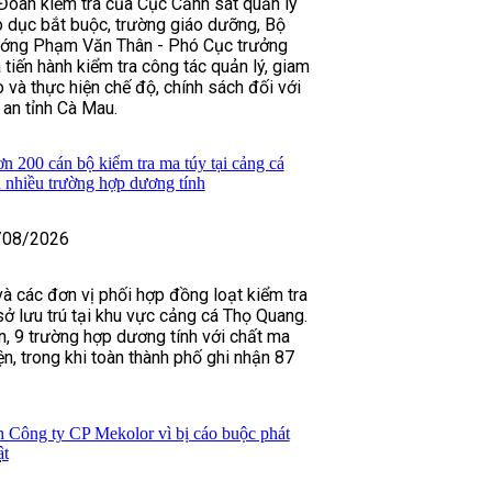
Đoàn kiểm tra của Cục Cảnh sát quản lý
áo dục bắt buộc, trường giáo dưỡng, Bộ
ướng Phạm Văn Thân - Phó Cục trưởng
tiến hành kiểm tra công tác quản lý, giam
o và thực hiện chế độ, chính sách đối với
an tỉnh Cà Mau.
 200 cán bộ kiểm tra ma túy tại cảng cá
 nhiều trường hợp dương tính
/08/2026
à các đơn vị phối hợp đồng loạt kiểm tra
sở lưu trú tại khu vực cảng cá Thọ Quang.
ân, 9 trường hợp dương tính với chất ma
n, trong khi toàn thành phố ghi nhận 87
h Công ty CP Mekolor vì bị cáo buộc phát
ật