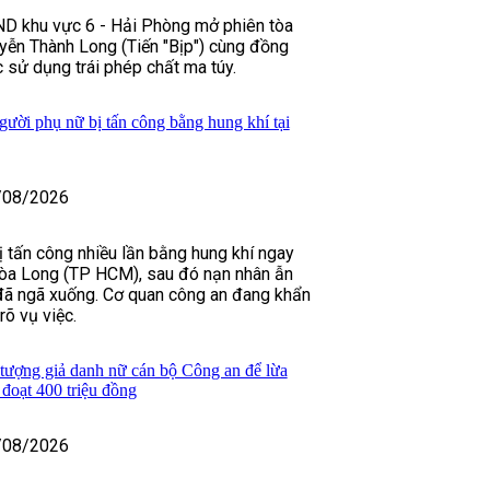
D khu vực 6 - Hải Phòng mở phiên tòa
yễn Thành Long (Tiến "Bịp") cùng đồng
 sử dụng trái phép chất ma túy.
gười phụ nữ bị tấn công bằng hung khí tại
/08/2026
 tấn công nhiều lần bằng hung khí ngay
òa Long (TP HCM), sau đó nạn nhân ẫn
 đã ngã xuống. Cơ quan công an đang khẩn
rõ vụ việc.
 tượng giả danh nữ cán bộ Công an để lừa
đoạt 400 triệu đồng
/08/2026