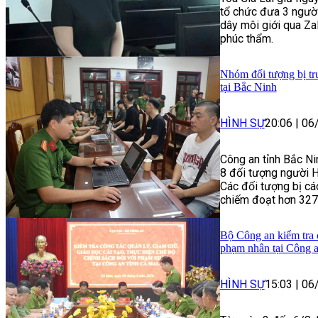
tổ chức đưa 3 người
dây môi giới qua Zal
phúc thẩm.
Nhóm đối tượng bị tru
tại Bắc Ninh
HÌNH SỰ
20:06
|
06
Công an tỉnh Bắc Ni
8 đối tượng người Hà
Các đối tượng bị cá
chiếm đoạt hơn 327
Bộ Công an kiểm tra c
phạm nhân tại Công 
HÌNH SỰ
15:03
|
06