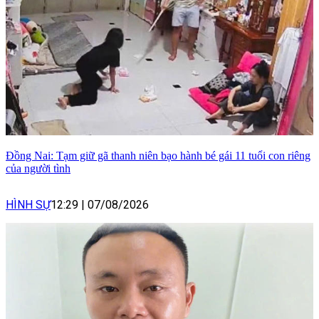
Đồng Nai: Tạm giữ gã thanh niên bạo hành bé gái 11 tuổi con riêng
của người tình
HÌNH SỰ
12:29
|
07/08/2026