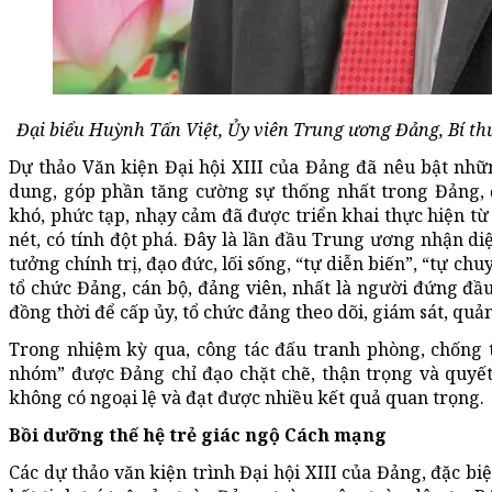
Đại biểu Huỳnh Tấn Việt, Ủy viên Trung ương Đảng, Bí t
Dự thảo Văn kiện Đại hội XIII của Đảng đã nêu bật nhữ
dung, góp phần tăng cường sự thống nhất trong Đảng, 
khó, phức tạp, nhạy cảm đã được triển khai thực hiện t
nét, có tính đột phá. Đây là lần đầu Trung ương nhận diệ
tưởng chính trị, đạo đức, lối sống, “tự diễn biến”, “tự ch
tổ chức Đảng, cán bộ, đảng viên, nhất là người đứng đầu,
đồng thời để cấp ủy, tổ chức đảng theo dõi, giám sát, quản
Trong nhiệm kỳ qua, công tác đấu tranh phòng, chống th
nhóm” được Đảng chỉ đạo chặt chẽ, thận trọng và quyết 
không có ngoại lệ và đạt được nhiều kết quả quan trọng.
Bồi dưỡng thế hệ trẻ
giác ngộ Cách mạng
Các dự thảo văn kiện trình Đại hội XIII của Đảng, đặc bi