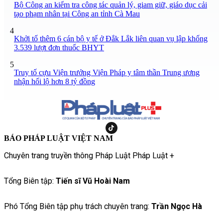
Bộ Công an kiểm tra công tác quản lý, giam giữ, giáo dục cải
tạo phạm nhân tại Công an tỉnh Cà Mau
4
Khởi tố thêm 6 cán bộ y tế ở Đắk Lắk liên quan vụ lập khống
3.539 lượt đơn thuốc BHYT
5
Truy tố cựu Viện trưởng Viện Pháp y tâm thần Trung ương
nhận hối lộ hơn 8 tỷ đồng
BÁO PHÁP LUẬT VIỆT NAM
Chuyên trang truyền thông Pháp Luật Pháp Luật +
Tổng Biên tập:
Tiến sĩ Vũ Hoài Nam
Phó Tổng Biên tập phụ trách chuyên trang:
Trần Ngọc Hà