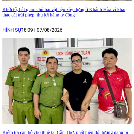
Khởi tố, bắt giam chủ bãi vật liệu xây dựng ở Khánh Hòa vì khai
thác cát trái phép, thu lợi hàng tỷ đồng
HÌNH SỰ
18:09
|
07/08/2026
Kiểm tra căn hộ cho thuê tại Cần Thơ, phát hiện đối tượng đang bị