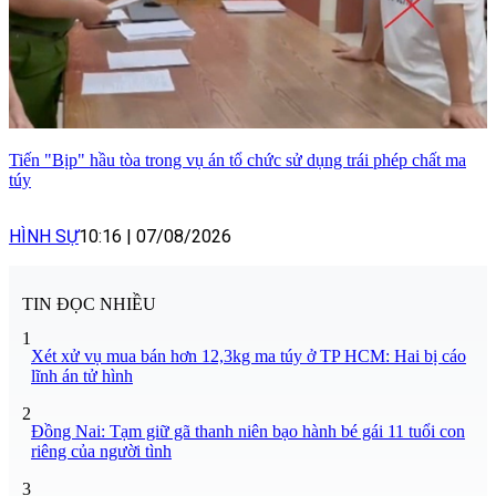
Tiến "Bịp" hầu tòa trong vụ án tổ chức sử dụng trái phép chất ma
túy
HÌNH SỰ
10:16
|
07/08/2026
TIN ĐỌC NHIỀU
1
Xét xử vụ mua bán hơn 12,3kg ma túy ở TP HCM: Hai bị cáo
lĩnh án tử hình
2
Đồng Nai: Tạm giữ gã thanh niên bạo hành bé gái 11 tuổi con
riêng của người tình
3