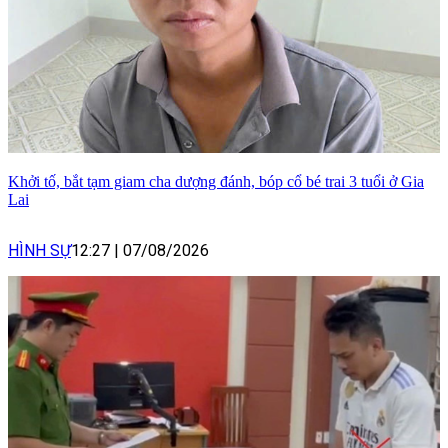
Khởi tố, bắt tạm giam cha dượng đánh, bóp cổ bé trai 3 tuổi ở Gia
Lai
HÌNH SỰ
12:27
|
07/08/2026