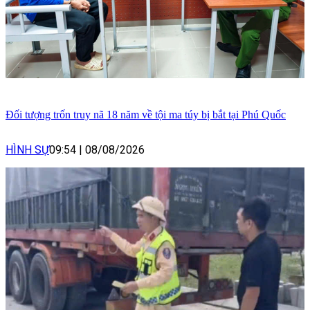
Đối tượng trốn truy nã 18 năm về tội ma túy bị bắt tại Phú Quốc
HÌNH SỰ
09:54
|
08/08/2026