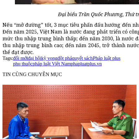
Đại biểu Trần Quốc Phương, Thứ 
Nếu “mở đường” tốt, 3 mục tiêu phấn đấu hướng đến như
Đến năm 2025, Việt Nam là nước đang phát triển có côn
mức thu nhập trung bình thấp; đến năm 2030, là nước đa
thu nhập trung bình cao; đến năm 2045, trở thành nước 
thể đạt được.
Tags:
đổi mới
đại hội
kỳ vọng
đột phá
quyết sách
Pháp luật plus
phụ thuộc
pháp luật Việt Nam
phapluatplus.vn
TIN CÙNG CHUYÊN MỤC