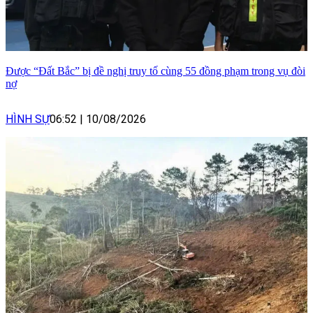
Được “Đất Bắc” bị đề nghị truy tố cùng 55 đồng phạm trong vụ đòi
nợ
HÌNH SỰ
06:52
|
10/08/2026