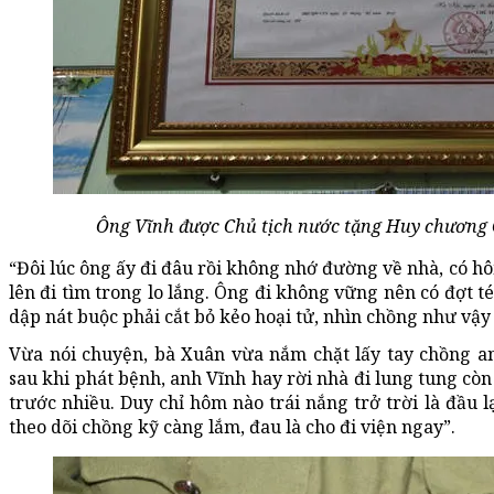
Ông Vĩnh được Chủ tịch nước tặng Huy chương 
“Đôi lúc ông ấy đi đâu rồi không nhớ đường về nhà, có hô
lên đi tìm trong lo lắng. Ông đi không vững nên có đợt t
dập nát buộc phải cắt bỏ kẻo hoại tử, nhìn chồng như vậy
Vừa nói chuyện, bà Xuân vừa nắm chặt lấy tay chồng an
sau khi phát bệnh, anh Vĩnh hay rời nhà đi lung tung còn 
trước nhiều. Duy chỉ hôm nào trái nắng trở trời là đầu l
theo dõi chồng kỹ càng lắm, đau là cho đi viện ngay”.