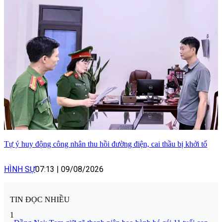
Tự ý huy động công nhân thu hồi đường điện, cai thầu bị khởi tố
HÌNH SỰ
07:13
|
09/08/2026
TIN ĐỌC NHIỀU
1