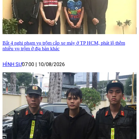
Bắt 4 nghi phạm vụ trộm cắp xe máy ở TP HCM, phát lộ thêm
nhiều vụ trộm ở địa bàn khác
HÌNH SỰ
07:00
|
10/08/2026