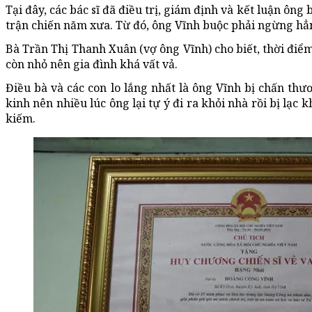
Tại đây, các bác sĩ đã điều trị, giám định và kết luận ôn
trận chiến năm xưa. Từ đó, ông Vĩnh buộc phải ngừng hẳn 
Bà Trần Thị Thanh Xuân (vợ ông Vĩnh) cho biết, thời điể
còn nhỏ nên gia đình khá vất vả.
Điều bà và các con lo lắng nhất là ông Vĩnh bị chấn t
kinh nên nhiều lúc ông lại tự ý đi ra khỏi nhà rồi bị lạc k
kiếm.