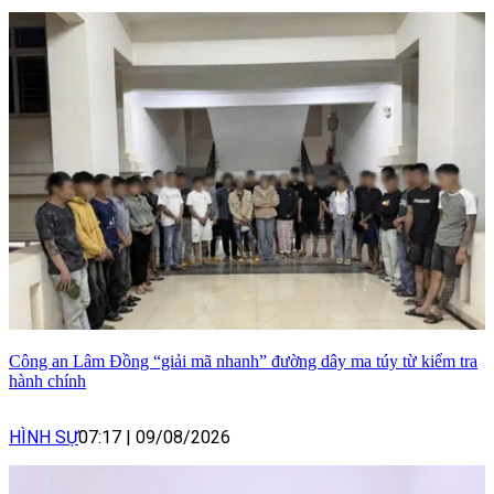
Công an Lâm Đồng “giải mã nhanh” đường dây ma túy từ kiểm tra
hành chính
HÌNH SỰ
07:17
|
09/08/2026