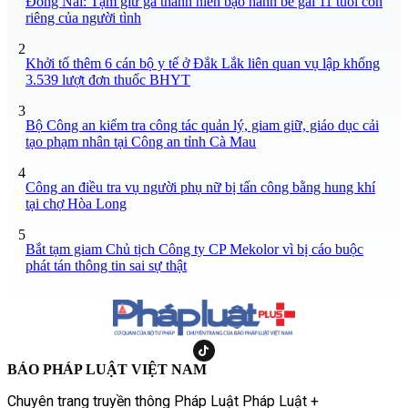
Đồng Nai: Tạm giữ gã thanh niên bạo hành bé gái 11 tuổi con
riêng của người tình
2
Khởi tố thêm 6 cán bộ y tế ở Đắk Lắk liên quan vụ lập khống
3.539 lượt đơn thuốc BHYT
3
Bộ Công an kiểm tra công tác quản lý, giam giữ, giáo dục cải
tạo phạm nhân tại Công an tỉnh Cà Mau
4
Công an điều tra vụ người phụ nữ bị tấn công bằng hung khí
tại chợ Hòa Long
5
Bắt tạm giam Chủ tịch Công ty CP Mekolor vì bị cáo buộc
phát tán thông tin sai sự thật
BÁO PHÁP LUẬT VIỆT NAM
Chuyên trang truyền thông Pháp Luật Pháp Luật +