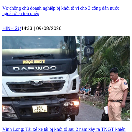
Vợ chồng chủ doanh nghiệp bị khởi tố vì cho 3 công dân nước
ngoài ở lại trái phép
HÌNH SỰ
14:33
|
09/08/2026
Vĩnh Long: Tài xế xe tải bị khởi tố sau 2 năm xảy ra TNGT khiến