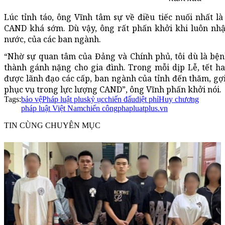
Lúc tỉnh táo, ông Vĩnh tâm sự về điều tiếc nuối nhất 
CAND khá sớm. Dù vậy, ông rất phấn khởi khi luôn nh
nước, của các ban ngành.
“Nhờ sự quan tâm của Đảng và Chính phủ, tôi dù là bện
thành gánh nặng cho gia đình. Trong mỗi dịp Lễ, tết ha
được lãnh đạo các cấp, ban ngành của tỉnh đến thăm, g
phục vụ trong lực lượng CAND”, ông Vĩnh phấn khởi nói.
Tags:
bảo vệ
Pháp luật plus
kỷ ục
chiến đấu
diệt phỉ
Huy chương
pháp luật Việt Nam
chiến công
phapluatplus.vn
TIN CÙNG CHUYÊN MỤC