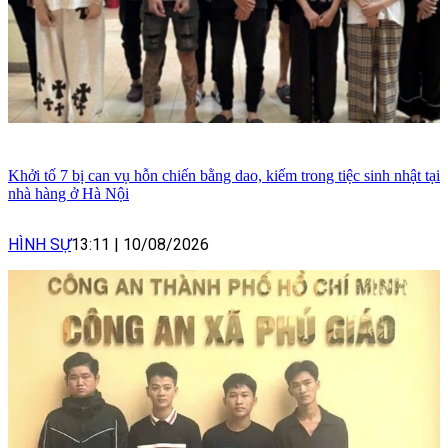
Khởi tố 7 bị can vụ hỗn chiến bằng dao, kiếm trong tiệc sinh nhật tại
nhà hàng ở Hà Nội
HÌNH SỰ
13:11
|
10/08/2026