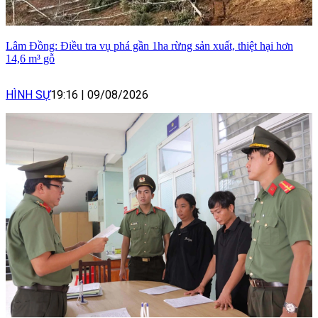
Lâm Đồng: Điều tra vụ phá gần 1ha rừng sản xuất, thiệt hại hơn
14,6 m³ gỗ
HÌNH SỰ
19:16
|
09/08/2026