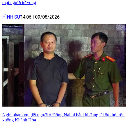
một người tử vong
HÌNH SỰ
14:06
|
09/08/2026
Nghi phạm vụ giết người ở Đồng Nai bị bắt khi đang lái ôtô bỏ trốn
xuống Khánh Hòa