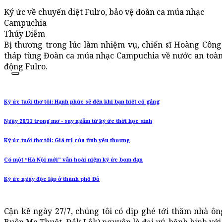
Ký ức về chuyến diệt Fulro, bảo vệ đoàn ca múa nhạc
Campuchia
Thúy Diễm
Bị thương trong lúc làm nhiệm vụ, chiến sĩ Hoàng Công
tháp tùng Đoàn ca múa nhạc Campuchia về nước an toàn 
động Fulro.
Ký ức tuổi thơ tôi: Hạnh phúc sẽ đến khi bạn biết cố gắng
Ngày 20/11 trong mơ - suy ngẫm từ ký ức thời học sinh
Ký ức tuổi thơ tôi: Giá trị của tình yêu thương
Có một “Hà Nội mới” vẫn hoài niệm ký ức bom đạn
Ký ức ngày độc lập ở thành phố Đỏ
Cận kề ngày 27/7, chúng tôi có dịp ghé tới thăm nhà ô