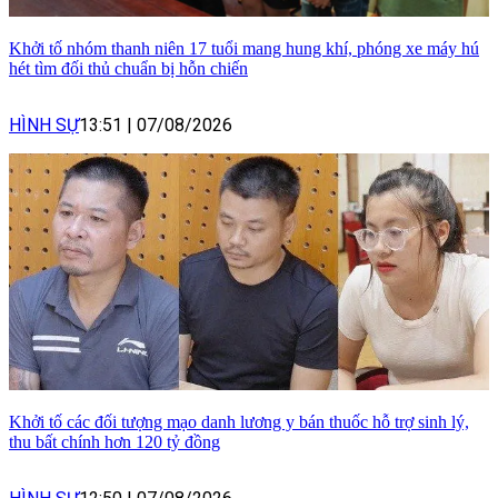
Khởi tố nhóm thanh niên 17 tuổi mang hung khí, phóng xe máy hú
hét tìm đối thủ chuẩn bị hỗn chiến
HÌNH SỰ
13:51
|
07/08/2026
Khởi tố các đối tượng mạo danh lương y bán thuốc hỗ trợ sinh lý,
thu bất chính hơn 120 tỷ đồng