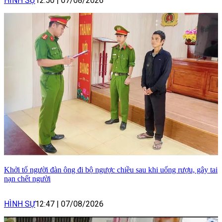
HÌNH SỰ
12:50
|
07/08/2026
Khởi tố người đàn ông đi bộ ngược chiều sau khi uống rượu, gây tai
nạn chết người
HÌNH SỰ
12:47
|
07/08/2026