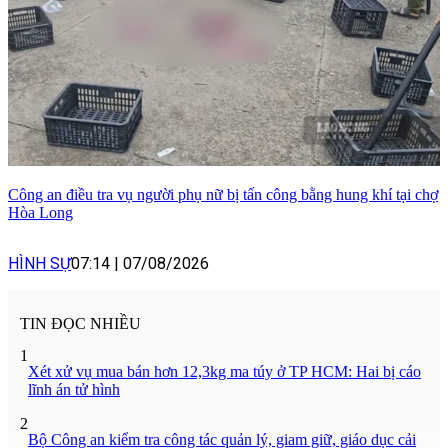
Công an điều tra vụ người phụ nữ bị tấn công bằng hung khí tại chợ
Hòa Long
HÌNH SỰ
07:14
|
07/08/2026
TIN ĐỌC NHIỀU
1
Xét xử vụ mua bán hơn 12,3kg ma túy ở TP HCM: Hai bị cáo
lĩnh án tử hình
2
Bộ Công an kiểm tra công tác quản lý, giam giữ, giáo dục cải