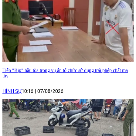
Tiến "Bịp" hầu tòa trong vụ án tổ chức sử dụng trái phép chất ma
túy
HÌNH SỰ
10:16
|
07/08/2026