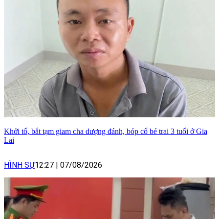
Khởi tố, bắt tạm giam cha dượng đánh, bóp cổ bé trai 3 tuổi ở Gia
Lai
HÌNH SỰ
12:27
|
07/08/2026