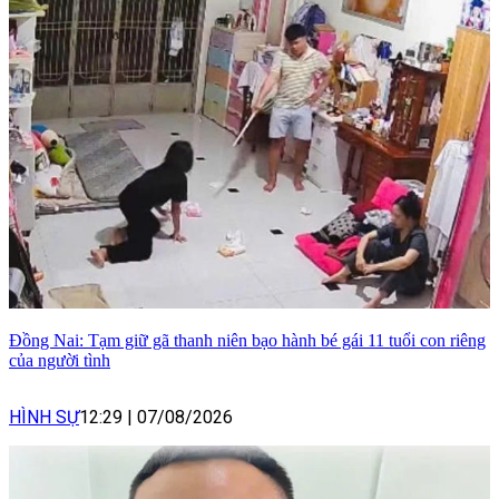
Đồng Nai: Tạm giữ gã thanh niên bạo hành bé gái 11 tuổi con riêng
của người tình
HÌNH SỰ
12:29
|
07/08/2026