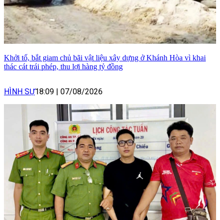
Khởi tố, bắt giam chủ bãi vật liệu xây dựng ở Khánh Hòa vì khai
thác cát trái phép, thu lợi hàng tỷ đồng
HÌNH SỰ
18:09
|
07/08/2026