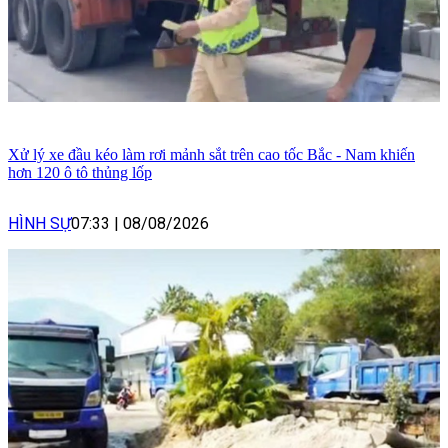
Xử lý xe đầu kéo làm rơi mảnh sắt trên cao tốc Bắc - Nam khiến
hơn 120 ô tô thủng lốp
HÌNH SỰ
07:33
|
08/08/2026