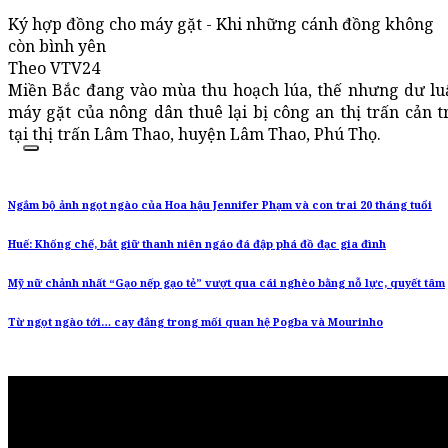
Ký hợp đồng cho máy gặt - Khi những cánh đồng không
còn bình yên
Theo VTV24
Miền Bắc đang vào mùa thu hoạch lúa, thế nhưng dư lu
máy gặt của nông dân thuê lại bị công an thị trấn cản t
tại thị trấn Lâm Thao, huyện Lâm Thao, Phú Thọ.
Ngắm bộ ảnh ngọt ngào của Hoa hậu Jennifer Phạm và con trai 20 tháng tuổi
Huế: Khống chế, bắt giữ thanh niên ngáo đá đập phá đồ đạc gia đình
Mỹ nữ chảnh nhất “Gạo nếp gạo tẻ” vượt qua cái nghèo bằng nỗ lực, quyết tâm
Từ ngọt ngào tới… cay đắng trong mối quan hệ Pogba và Mourinho