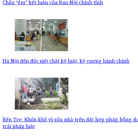
Châu “ẻm” kết luận của Ban Nội chính tỉnh
Hà Nội đôn đốc siết chặt kỷ luật, kỷ cương hành chính
Bến Tre: Khốn khổ vì sửa nhà trên đất hợp pháp bỗng d
trái pháp luật