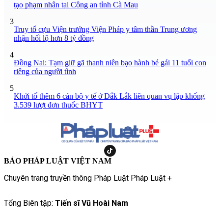
tạo phạm nhân tại Công an tỉnh Cà Mau
3
Truy tố cựu Viện trưởng Viện Pháp y tâm thần Trung ương
nhận hối lộ hơn 8 tỷ đồng
4
Đồng Nai: Tạm giữ gã thanh niên bạo hành bé gái 11 tuổi con
riêng của người tình
5
Khởi tố thêm 6 cán bộ y tế ở Đắk Lắk liên quan vụ lập khống
3.539 lượt đơn thuốc BHYT
BÁO PHÁP LUẬT VIỆT NAM
Chuyên trang truyền thông Pháp Luật Pháp Luật +
Tổng Biên tập:
Tiến sĩ Vũ Hoài Nam