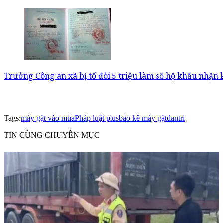
Trưởng Công an xã bị tố đòi 5 triệu làm sổ hộ khẩu nhận 
Tags:
máy gặt vào mùa
Pháp luật plus
bảo kê máy gặt
dantri
TIN CÙNG CHUYÊN MỤC