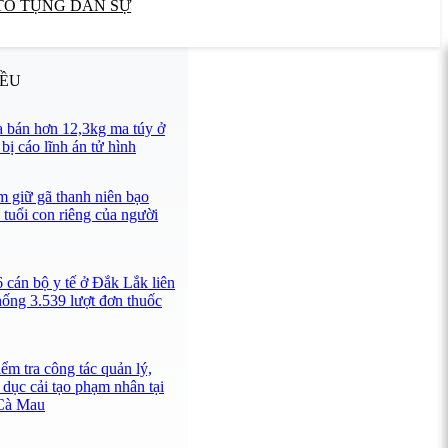
TỐ TỤNG DÂN SỰ
IỀU
 bán hơn 12,3kg ma túy ở
ị cáo lĩnh án tử hình
 giữ gã thanh niên bạo
 tuổi con riêng của người
 cán bộ y tế ở Đắk Lắk liên
hống 3.539 lượt đơn thuốc
ểm tra công tác quản lý,
 dục cải tạo phạm nhân tại
 Cà Mau