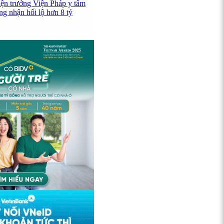
iện trưởng Viện Pháp y tâm
ng nhận hối lộ hơn 8 tỷ