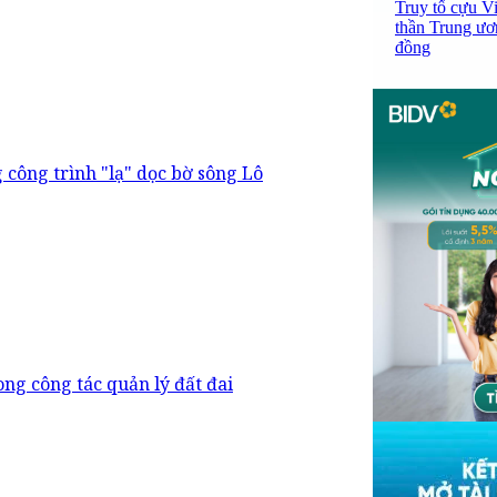
Truy tố cựu V
thần Trung ươ
đồng
 công trình "lạ" dọc bờ sông Lô
ng công tác quản lý đất đai