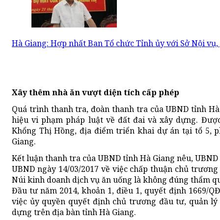
Hà Giang: Hợp nhất Ban Tổ chức Tỉnh ủy với Sở Nội vụ,
Xây thêm nhà ăn vượt diện tích cấp phép
Quá trình thanh tra, đoàn thanh tra của UBND tỉnh H
hiệu vi phạm pháp luật về đất đai và xây dựng. Được
Khổng Thị Hồng, địa điểm triển khai dự án tại tổ 5,
Giang.
Kết luận thanh tra của UBND tỉnh Hà Giang nêu, UBND 
UBND ngày 14/03/2017 về việc chấp thuận chủ trương
Núi kinh doanh dịch vụ ăn uống là không đúng thẩm qu
Đầu tư năm 2014, khoản 1, điều 1, quyết định 1669/Q
việc ủy quyền quyết định chủ trương đầu tư, quản lý
dựng trên địa bàn tỉnh Hà Giang.