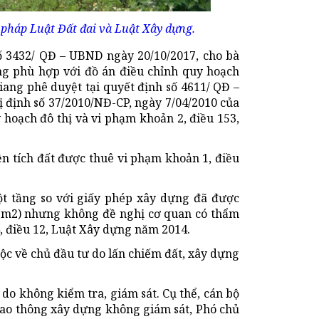
pháp Luật Đất đai và Luật Xây dựng.
 3432/ QĐ – UBND ngày 20/10/2017, cho bà
ng phù hợp với đồ án điều chỉnh quy hoạch
ng phê duyệt tại quyết định số 4611/ QĐ –
ị định số 37/2010/NĐ-CP, ngày 7/04/2010 của
 hoạch đô thị và vi phạm khoản 2, điều 153,
ện tích đất được thuê vi phạm khoản 1, điều
t tầng so với giấy phép xây dựng đã được
97m2) nhưng không đề nghị cơ quan có thẩm
, điều 12, Luật Xây dựng năm 2014.
ộc về chủ đầu tư do lấn chiếm đất, xây dựng
 không kiểm tra, giám sát. Cụ thể, cán bộ
giao thông xây dựng không giám sát, Phó chủ