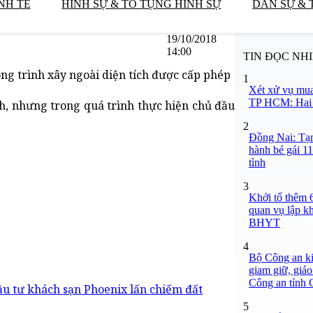
NH TẾ
HÌNH SỰ & TỐ TỤNG HÌNH SỰ
DÂN SỰ & 
19/10/2018
14:00
TIN ĐỌC NH
ông trình xây ngoài diện tích được cấp phép
1
Xét xử vụ mua
TP HCM: Hai b
nh, nhưng trong quá trình thực hiện chủ đầu
2
Đồng Nai: Tạm
hành bé gái 11
tình
3
Khởi tố thêm 6
quan vụ lập k
BHYT
4
Bộ Công an ki
giam giữ, giáo
Công an tỉnh
ầu tư khách sạn Phoenix lấn chiếm đất
5