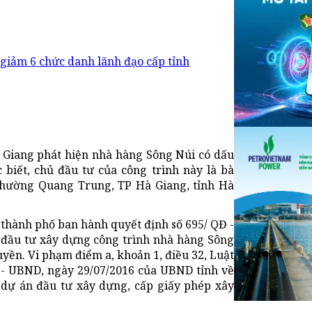
 giảm 6 chức danh lãnh đạo cấp tỉnh
à Giang phát hiện nhà hàng Sông Núi có dấu
 biết, chủ đầu tư của công trình này là bà
 phường Quang Trung, TP Hà Giang, tỉnh Hà
thành phố ban hành quyết định số 695/ QĐ -
 đầu tư xây dựng công trình nhà hàng Sông
yền. Vi phạm điểm a, khoản 1, điều 32, Luật
Đ- UBND, ngày 29/07/2016 của UBND tỉnh về
 dự án đầu tư xây dựng, cấp giấy phép xây