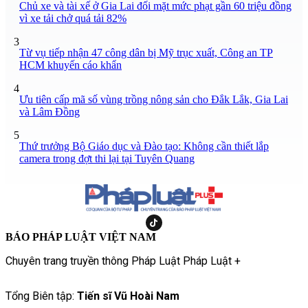
Chủ xe và tài xế ở Gia Lai đối mặt mức phạt gần 60 triệu đồng
vì xe tải chở quá tải 82%
3
Từ vụ tiếp nhận 47 công dân bị Mỹ trục xuất, Công an TP
HCM khuyến cáo khẩn
4
Ưu tiên cấp mã số vùng trồng nông sản cho Đắk Lắk, Gia Lai
và Lâm Đồng
5
Thứ trưởng Bộ Giáo dục và Đào tạo: Không cần thiết lắp
camera trong đợt thi lại tại Tuyên Quang
BÁO PHÁP LUẬT VIỆT NAM
Chuyên trang truyền thông Pháp Luật Pháp Luật +
Tổng Biên tập:
Tiến sĩ Vũ Hoài Nam