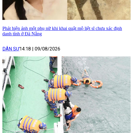
Phát hiện ảnh một phụ nữ khi khai quật mộ liệt sĩ chưa xác định
danh tính ở Đà Nẵng
DÂN SỰ
14:18
|
09/08/2026