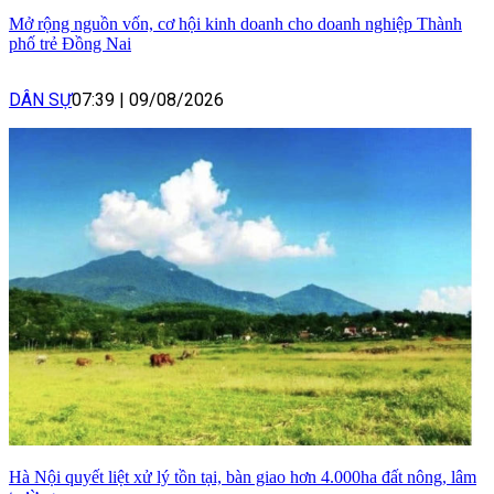
Mở rộng nguồn vốn, cơ hội kinh doanh cho doanh nghiệp Thành
phố trẻ Đồng Nai
DÂN SỰ
07:39
|
09/08/2026
Hà Nội quyết liệt xử lý tồn tại, bàn giao hơn 4.000ha đất nông, lâm