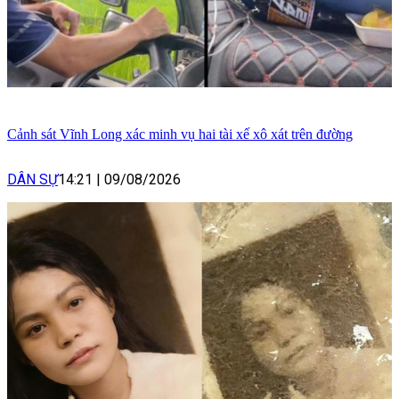
Cảnh sát Vĩnh Long xác minh vụ hai tài xế xô xát trên đường
DÂN SỰ
14:21
|
09/08/2026