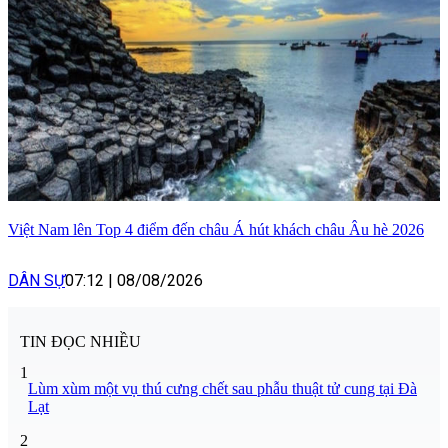
Việt Nam lên Top 4 điểm đến châu Á hút khách châu Âu hè 2026
DÂN SỰ
07:12
|
08/08/2026
TIN ĐỌC NHIỀU
1
Lùm xùm một vụ thú cưng chết sau phẫu thuật tử cung tại Đà
Lạt
2