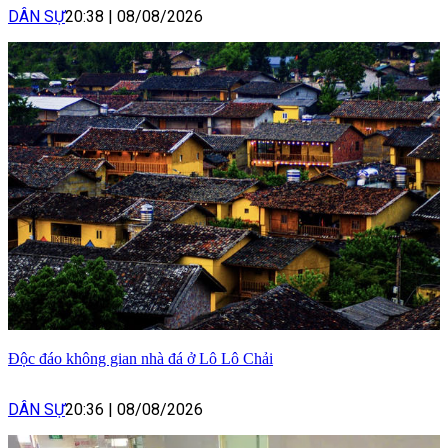
DÂN SỰ
20:38
|
08/08/2026
Độc đáo không gian nhà đá ở Lô Lô Chải
DÂN SỰ
20:36
|
08/08/2026