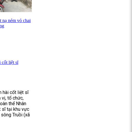
t nạ ném vỏ chai
ơng
ốt liệt sĩ
hài cốt liệt sĩ
vị, tổ chức,
 toàn thể Nhân
 sĩ tại khu vực
sông Truồi (xã