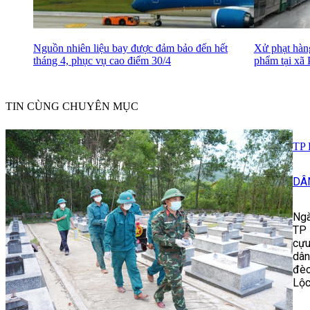
Nguồn nhiên liệu bay được đảm bảo đến hết
Xử phạt hàng
tháng 4, phục vụ cao điểm 30/4
phẩm tại xã
TIN CÙNG CHUYÊN MỤC
TP 
DÂ
Ngà
TP 
cựu
dân
đèo
Lộc