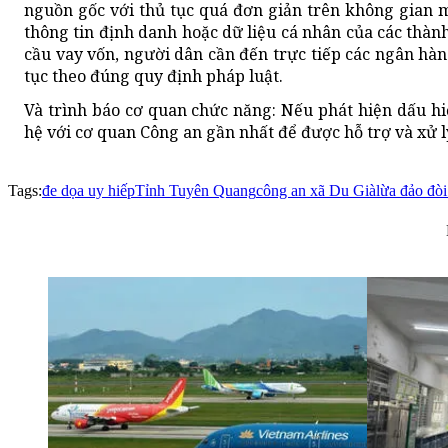
nguồn gốc với thủ tục quá đơn giản trên không gian m
thông tin định danh hoặc dữ liệu cá nhân của các thành
cầu vay vốn, người dân cần đến trực tiếp các ngân hà
tục theo đúng quy định pháp luật.
Và trình báo cơ quan chức năng: Nếu phát hiện dấu hi
hệ với cơ quan Công an gần nhất để được hỗ trợ và xử l
Tags:
đe dọa uy hiếp
Tỉnh Tuyên Quang
công an xã Du Già
lừa đảo đòi