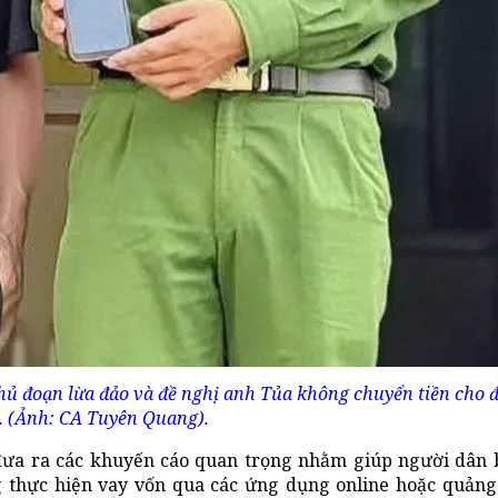
 thủ đoạn lừa đảo và đề nghị anh Tủa không chuyển tiền cho 
. (Ảnh: CA Tuyên Quang).
ưa ra các khuyến cáo quan trọng nhằm giúp người dân b
g thực hiện vay vốn qua các ứng dụng online hoặc quản