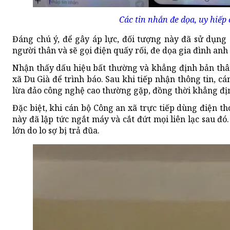
Các tin nhắn đe dọa, uy hiếp
Đáng chú ý, để gây áp lực, đối tượng này đã sử dụng 
người thân và sẽ gọi điện quấy rối, đe dọa gia đình an
Nhận thấy dấu hiệu bất thường và khẳng định bản thâ
xã Du Già để trình báo. Sau khi tiếp nhận thông tin, c
lừa đảo công nghệ cao thường gặp, đồng thời khẳng định
Đặc biệt, khi cán bộ Công an xã trực tiếp dùng điện th
này đã lập tức ngắt máy và cắt đứt mọi liên lạc sau đó
lớn do lo sợ bị trả đũa.