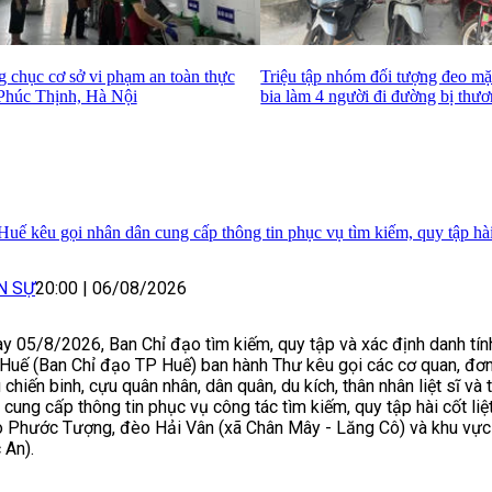
 chục cơ sở vi phạm an toàn thực
Triệu tập nhóm đối tượng đeo mặ
 Phúc Thịnh, Hà Nội
bia làm 4 người đi đường bị thư
Huế kêu gọi nhân dân cung cấp thông tin phục vụ tìm kiếm, quy tập hài c
N SỰ
20:00
|
06/08/2026
y 05/8/2026, Ban Chỉ đạo tìm kiếm, quy tập và xác định danh tính 
Huế (Ban Chỉ đạo TP Huế) ban hành Thư kêu gọi các cơ quan, đơn 
 chiến binh, cựu quân nhân, dân quân, du kích, thân nhân liệt sĩ và
 cung cấp thông tin phục vụ công tác tìm kiếm, quy tập hài cốt liệt
 Phước Tượng, đèo Hải Vân (xã Chân Mây - Lăng Cô) và khu vực 
 An).