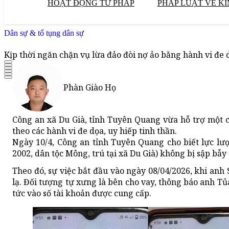
HOẠT ĐỘNG TƯ PHÁP
PHÁP LUẬT VỀ KI
Dân sự & tố tụng dân sự
Kịp thời ngăn chặn vụ lừa đảo đòi nợ ảo bằng hành vi đe d
Phàn Giào Họ
Công an xã Du Già, tỉnh Tuyên Quang vừa hỗ trợ một c
theo các hành vi đe dọa, uy hiếp tinh thần.
Ngày 10/4, Công an tỉnh Tuyên Quang cho biết lực lư
2002, dân tộc Mông, trú tại xã Du Già) không bị sập bẫy
Theo đó, sự việc bắt đầu vào ngày 08/04/2026, khi anh 
lạ. Đối tượng tự xưng là bên cho vay, thông báo anh T
tức vào số tài khoản được cung cấp.