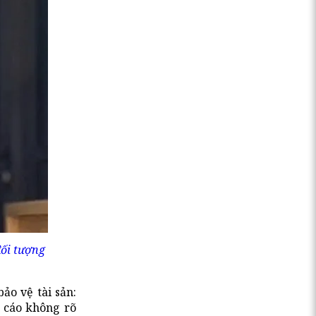
đối tượng
ảo vệ tài sản:
g cáo không rõ