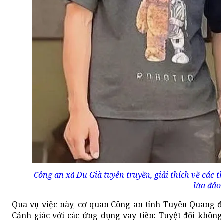
Công an xã Du Già tuyên truyền, giải thích về các
lừa đảo
Qua vụ việc này, cơ quan Công an tỉnh Tuyên Quang đ
Cảnh giác với các ứng dụng vay tiền: Tuyệt đối khôn