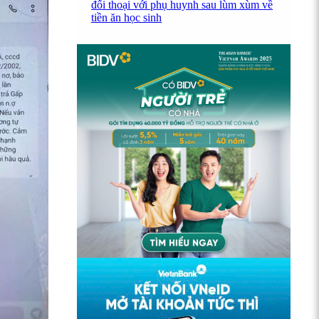
đối thoại với phụ huynh sau lùm xùm về
tiền ăn học sinh