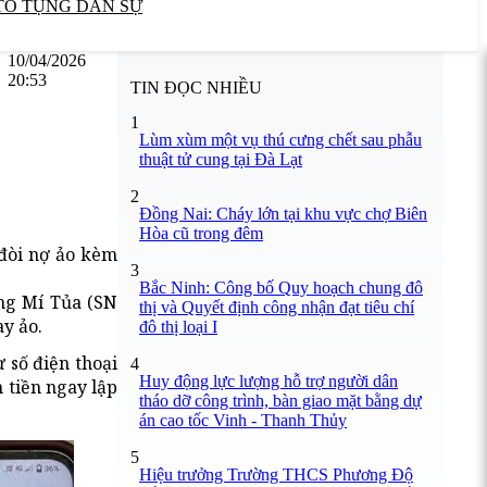
TỐ TỤNG DÂN SỰ
10/04/2026
20:53
TIN ĐỌC NHIỀU
1
Lùm xùm một vụ thú cưng chết sau phẫu
thuật tử cung tại Đà Lạt
2
Đồng Nai: Cháy lớn tại khu vực chợ Biên
Hòa cũ trong đêm
 đòi nợ ảo kèm
3
Bắc Ninh: Công bố Quy hoạch chung đô
ùng Mí Tủa (SN
thị và Quyết định công nhận đạt tiêu chí
ay ảo.
đô thị loại I
 số điện thoại
4
Huy động lực lượng hỗ trợ người dân
 tiền ngay lập
tháo dỡ công trình, bàn giao mặt bằng dự
án cao tốc Vinh - Thanh Thủy
5
Hiệu trưởng Trường THCS Phương Độ