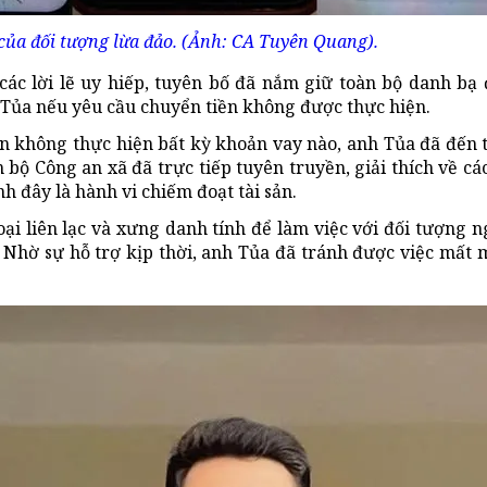
 của đối tượng lừa đảo. (Ảnh: CA Tuyên Quang).
các lời lẽ uy hiếp, tuyên bố đã nắm giữ toàn bộ danh bạ 
h Tủa nếu yêu cầu chuyển tiền không được thực hiện.
n không thực hiện bất kỳ khoản vay nào, anh Tủa đã đến 
án bộ Công an xã đã trực tiếp tuyên truyền, giải thích về c
 đây là hành vi chiếm đoạt tài sản.
oại liên lạc và xưng danh tính để làm việc với đối tượng n
. Nhờ sự hỗ trợ kịp thời, anh Tủa đã tránh được việc mất 