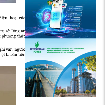
điện thoại của
trụ sở Công an
ác phương thức
ghi vấn, người
một khoản tiền