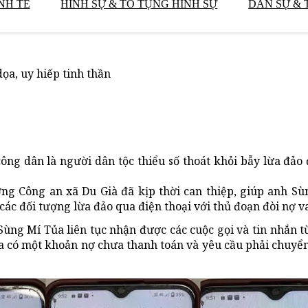
NH TẾ
HÌNH SỰ & TỐ TỤNG HÌNH SỰ
DÂN SỰ & 
ọa, uy hiếp tinh thần
ông dân là người dân tộc thiểu số thoát khỏi bẫy lừa đảo
ợng Công an xã Du Già đã kịp thời can thiệp, giúp anh S
 các đối tượng lừa đảo qua điện thoại với thủ đoạn đòi nợ v
Sùng Mí Tủa liên tục nhận được các cuộc gọi và tin nhắn từ
ủa có một khoản nợ chưa thanh toán và yêu cầu phải chuyển