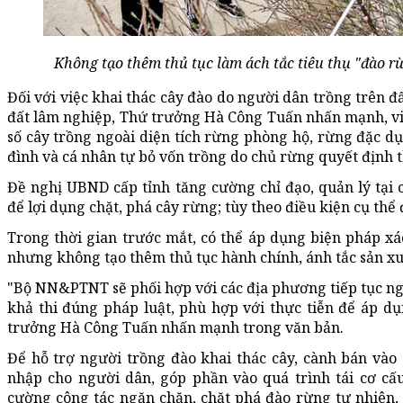
Không tạo thêm thủ tục làm ách tắc tiêu thụ "đào r
Đối với việc khai thác cây đào do người dân trồng trên đ
đất lâm nghiệp, Thứ trưởng Hà Công Tuấn nhấn mạnh, việ
số cây trồng ngoài diện tích rừng phòng hộ, rừng đặc dụ
đình và cá nhân tự bỏ vốn trồng do chủ rừng quyết định t
Đề nghị UBND cấp tỉnh tăng cường chỉ đạo, quản lý tại 
để lợi dụng chặt, phá cây rừng; tùy theo điều kiện cụ thể
Trong thời gian trước mắt, có thể áp dụng biện pháp x
nhưng không tạo thêm thủ tục hành chính, ánh tắc sản xu
"Bộ NN&PTNT sẽ phối hợp với các địa phương tiếp tục ng
khả thi đúng pháp luật, phù hợp với thực tiễn để áp d
trưởng Hà Công Tuấn nhấn mạnh trong văn bản.
Để hỗ trợ người trồng đào khai thác cây, cành bán vào
nhập cho người dân, góp phần vào quá trình tái cơ cấ
cường công tác ngăn chặn, chặt phá đào rừng tự nhiên,