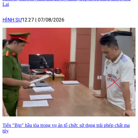
Lai
HÌNH SỰ
12:27
|
07/08/2026
Tiến "Bịp" hầu tòa trong vụ án tổ chức sử dụng trái phép chất ma
túy