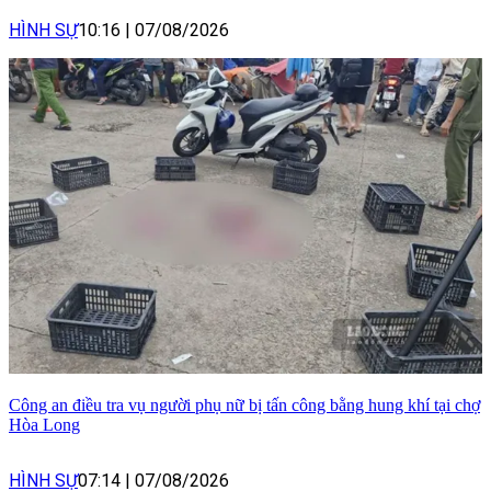
HÌNH SỰ
10:16
|
07/08/2026
Công an điều tra vụ người phụ nữ bị tấn công bằng hung khí tại chợ
Hòa Long
HÌNH SỰ
07:14
|
07/08/2026