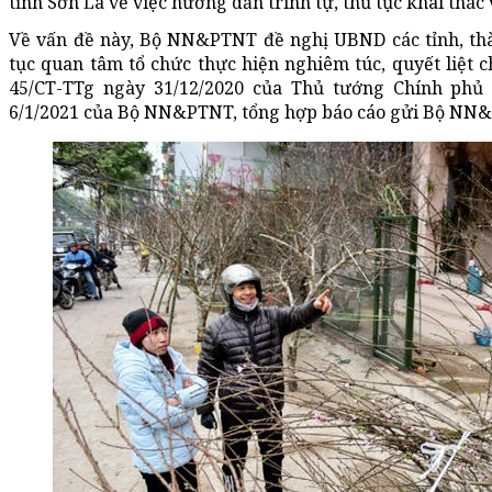
tỉnh Sơn La về việc hướng dẫn trình tự, thủ tục khai thác
Về vấn đề này, Bộ NN&PTNT đề nghị UBND các tỉnh, th
tục quan tâm tổ chức thực hiện nghiêm túc, quyết liệt ch
45/CT-TTg ngày 31/12/2020 của Thủ tướng Chính ph
6/1/2021 của Bộ NN&PTNT, tổng hợp báo cáo gửi Bộ NN&