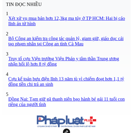
TIN ĐỌC NHIỀU
1
Xét xử vụ mua bán hơn 12,3kg ma túy ở TP HCM: Hai bị cáo
lĩnh án tử hình
2
Bộ Công an kiểm tra công tác quản lý, giam giữ, giáo dục cải
tạo phạm nhân tại Công an tỉnh Cà Mau
3
Truy tố cựu Viện trưởng Viện Pháp y tâm thần Trung ương
nhận hối lộ hơn 8 tỷ đồng
4
Cựu kế toán bưu điện lĩnh 13 năm tù vì chiếm đoạt hơn 1,1 tỷ
đồng tiền chi trả an sinh
5
Đồng Nai: Tạm giữ gã thanh niên bạo hành bé gái 11 tuổi con
riêng của người tình