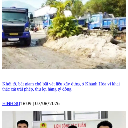
Khởi tố, bắt giam chủ bãi vật liệu xây dựng ở Khánh Hòa vì khai
thác cát trái phép, thu lợi hàng tỷ đồng
HÌNH SỰ
18:09
|
07/08/2026