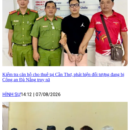
Kiểm tra căn hộ cho thuê tại Cần Thơ, phát hiện đối tượng đang bị
Công an Đà Nẵng truy nã
HÌNH SỰ
14:12
|
07/08/2026