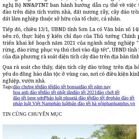
nghị Bộ NN&PTNT ban hành hướng dẫn cụ thể về việc t
đào trên diện tích vườn nhà, đất nương rẫy, cây đào t
đất lâm nghiệp thuộc sở hữu của tổ chức, cá nhân.
Tiếp đó, chiều 13/1, UBND tỉnh Sơn La có Văn bản số 
nêu rõ, thực hiện ý kiến chỉ đạo của Thủ tướng Chính 
triển khai kế hoạch năm 2021 của ngành nông nghiệp "
rừng, đào rừng phục vụ thú chơi vào dịp tết", UBND tỉnh 
của địa phương rà soát diện tích cây đào trên địa bàn tỉnh
Qua rà soát cho thấy, diện tích cây đào trồng trên địa b
yếu do đồng bào dân tộc ở vùng cao, nơi có điều kiện kin
nghiệp, vườn nhà.
Tags:
đào chưng tết
đào tết
đào tết bonsai
đào tết năm nay
hoa anh đào tết
đào tết nhật tân
đào tết 2021
đào chơi tết
đào tết lạng sơn
Pháp luật plus
giá đào tết
đào tết đẹp
bán đào tết
pháp luật Việt Nam
pháp luật
bán đào tết hà nội
phapluatplus.vn
TIN CÙNG CHUYÊN MỤC