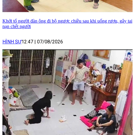
Khởi tố người đàn ông đi bộ ngược chiều sau khi uống rượu, gây tai
nạn chết người
HÌNH SỰ
12:47
|
07/08/2026