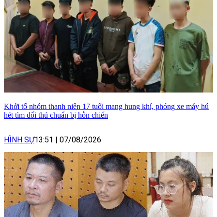
Khởi tố nhóm thanh niên 17 tuổi mang hung khí, phóng xe máy hú
hét tìm đối thủ chuẩn bị hỗn chiến
HÌNH SỰ
13:51
|
07/08/2026