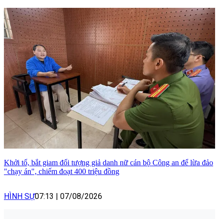
Khởi tố, bắt giam đối tượng giả danh nữ cán bộ Công an để lừa đảo
"chạy án", chiếm đoạt 400 triệu đồng
HÌNH SỰ
07:13
|
07/08/2026