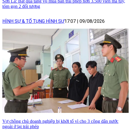
Sơn La: Bắt quả tang vụ mua bán trái phép hơn 3.500 viên ma túy,
tóm gọn 2 đối tượng
HÌNH SỰ & TỐ TỤNG HÌNH SỰ
17:07
|
09/08/2026
Vợ chồng chủ doanh nghiệp bị khởi tố vì cho 3 công dân nước
ngoài ở lại trái phép