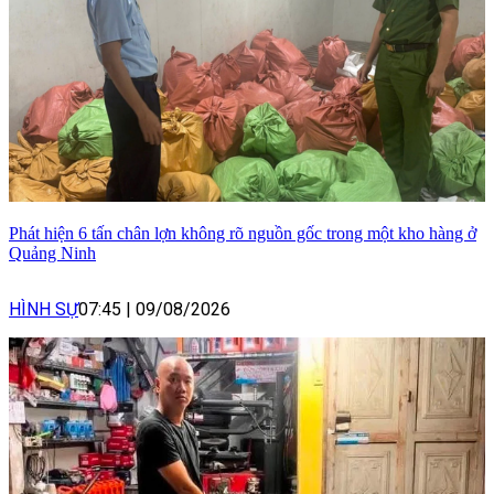
Phát hiện 6 tấn chân lợn không rõ nguồn gốc trong một kho hàng ở
Quảng Ninh
HÌNH SỰ
07:45
|
09/08/2026