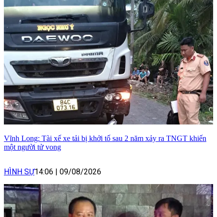
Vĩnh Long: Tài xế xe tải bị khởi tố sau 2 năm xảy ra TNGT khiến
một người tử vong
HÌNH SỰ
14:06
|
09/08/2026