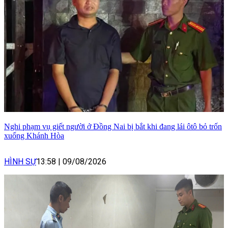
Nghi phạm vụ giết người ở Đồng Nai bị bắt khi đang lái ôtô bỏ trốn
xuống Khánh Hòa
HÌNH SỰ
13:58
|
09/08/2026