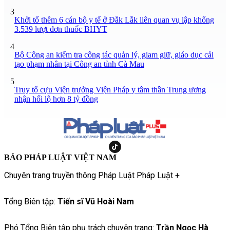
3
Khởi tố thêm 6 cán bộ y tế ở Đắk Lắk liên quan vụ lập khống
3.539 lượt đơn thuốc BHYT
4
Bộ Công an kiểm tra công tác quản lý, giam giữ, giáo dục cải
tạo phạm nhân tại Công an tỉnh Cà Mau
5
Truy tố cựu Viện trưởng Viện Pháp y tâm thần Trung ương
nhận hối lộ hơn 8 tỷ đồng
BÁO PHÁP LUẬT VIỆT NAM
Chuyên trang truyền thông Pháp Luật Pháp Luật +
Tổng Biên tập:
Tiến sĩ Vũ Hoài Nam
Phó Tổng Biên tập phụ trách chuyên trang:
Trần Ngọc Hà