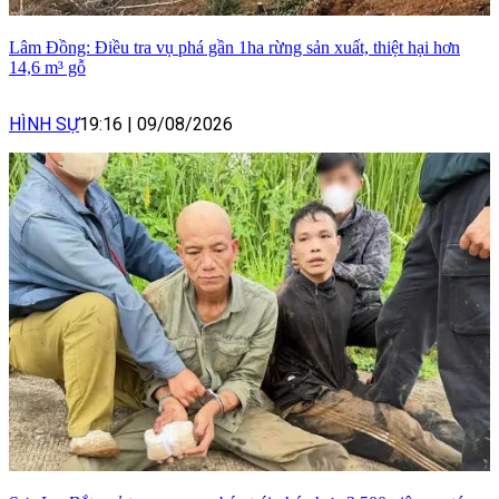
Lâm Đồng: Điều tra vụ phá gần 1ha rừng sản xuất, thiệt hại hơn
14,6 m³ gỗ
HÌNH SỰ
19:16
|
09/08/2026