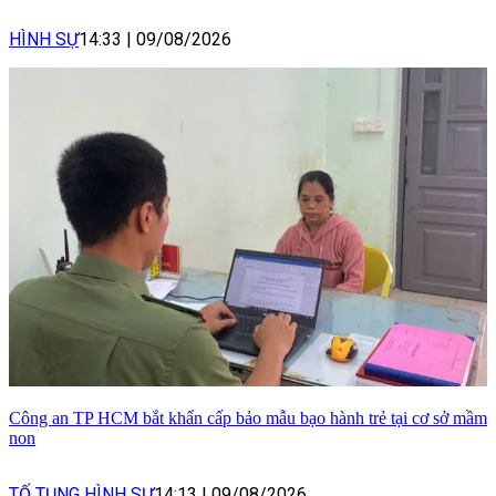
HÌNH SỰ
14:33
|
09/08/2026
Công an TP HCM bắt khẩn cấp bảo mẫu bạo hành trẻ tại cơ sở mầm
non
TỐ TỤNG HÌNH SỰ
14:13
|
09/08/2026