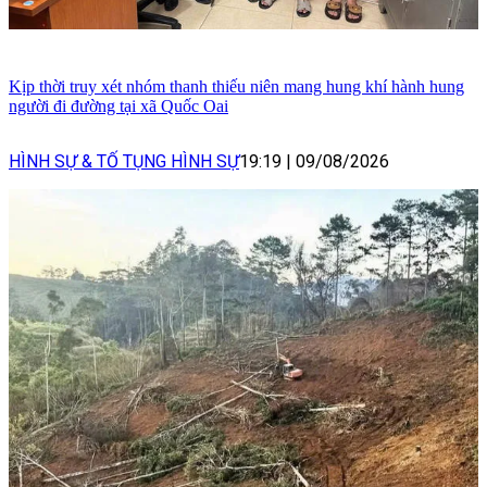
Kịp thời truy xét nhóm thanh thiếu niên mang hung khí hành hung
người đi đường tại xã Quốc Oai
HÌNH SỰ & TỐ TỤNG HÌNH SỰ
19:19
|
09/08/2026