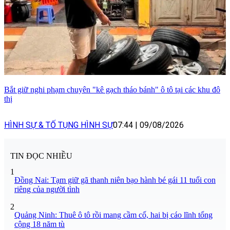
Bắt giữ nghi phạm chuyên "kê gạch tháo bánh" ô tô tại các khu đô
thị
HÌNH SỰ & TỐ TỤNG HÌNH SỰ
07:44
|
09/08/2026
TIN ĐỌC NHIỀU
1
Đồng Nai: Tạm giữ gã thanh niên bạo hành bé gái 11 tuổi con
riêng của người tình
2
Quảng Ninh: Thuê ô tô rồi mang cầm cố, hai bị cáo lĩnh tổng
cộng 18 năm tù