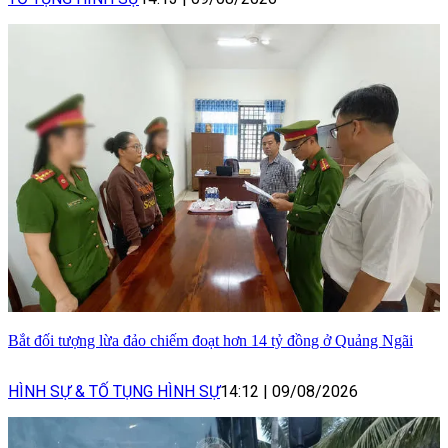
Bắt đối tượng lừa đảo chiếm đoạt hơn 14 tỷ đồng ở Quảng Ngãi
HÌNH SỰ & TỐ TỤNG HÌNH SỰ
14:12
|
09/08/2026