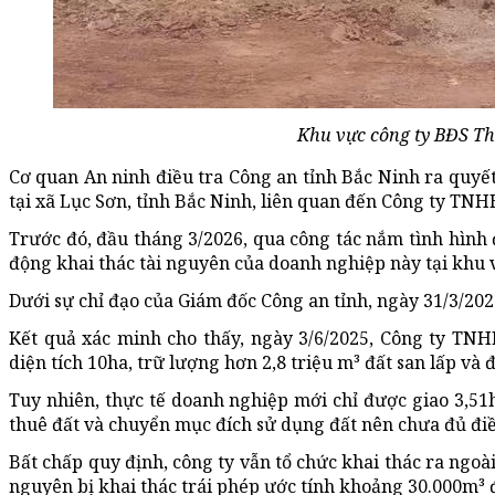
Khu vực công ty BĐS Th
Cơ quan An ninh điều tra Công an tỉnh Bắc Ninh ra quyết
tại xã Lục Sơn, tỉnh Bắc Ninh, liên quan đến Công ty T
Trước đó, đầu tháng 3/2026, qua công tác nắm tình hình 
động khai thác tài nguyên của doanh nghiệp này tại khu 
Dưới sự chỉ đạo của Giám đốc Công an tỉnh, ngày 31/3/202
Kết quả xác minh cho thấy, ngày 3/6/2025, Công ty TN
diện tích 10ha, trữ lượng hơn 2,8 triệu m³ đất san lấp và 
Tuy nhiên, thực tế doanh nghiệp mới chỉ được giao 3,51ha
thuê đất và chuyển mục đích sử dụng đất nên chưa đủ điề
Bất chấp quy định, công ty vẫn tổ chức khai thác ra ngoà
nguyên bị khai thác trái phép ước tính khoảng 30.000m³ 