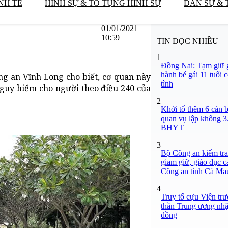
NH TẾ
HÌNH SỰ & TỐ TỤNG HÌNH SỰ
DÂN SỰ & 
01/01/2021
10:59
TIN ĐỌC NHIỀU
1
Đồng Nai: Tạm giữ g
hành bé gái 11 tuổi 
g an Vĩnh Long cho biết, cơ quan này
tình
nguy hiểm cho người theo điều 240 của
2
Khởi tố thêm 6 cán b
quan vụ lập khống 3
BHYT
3
Bộ Công an kiểm tra 
giam giữ, giáo dục c
Công an tỉnh Cà Ma
4
Truy tố cựu Viện tr
thần Trung ương nhận
đồng