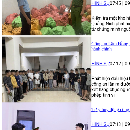
HÌNH SỰ
07:45
|
09
Kiểm tra một kho h
Quảng Ninh phát hi
từ chứng minh nguồ
Công an Lâm Đồng “g
hành chính
HÌNH SỰ
07:17
|
09
Phát hiện dấu hiệu
công an lần ra đườn
xét hàng chục người
phép tinh vi.
Tự ý huy động công n
HÌNH SỰ
07:13
|
09