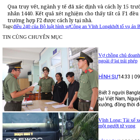
Qua truy vết, ngành y tế đã xác định và cách ly 15 tr
nhân 1440. Kết quả xét nghiệm cho thấy tất cả F1 đều 
trường hợp F2 được cách ly tại nhà.
Tags:
điều 240 của Bộ luật hình sự
Công an Vĩnh Long
khởi tố vụ án
TIN CÙNG CHUYÊN MỤC
Vợ chồng chủ doanh 
ngoài ở lại trái phép
HÌNH SỰ
14:33
|
09
Biết 3 người Bangl
tại Việt Nam, Nguyễ
xưởng, đồng thời để
Vĩnh Long: Tài xế xe
một người tử vong