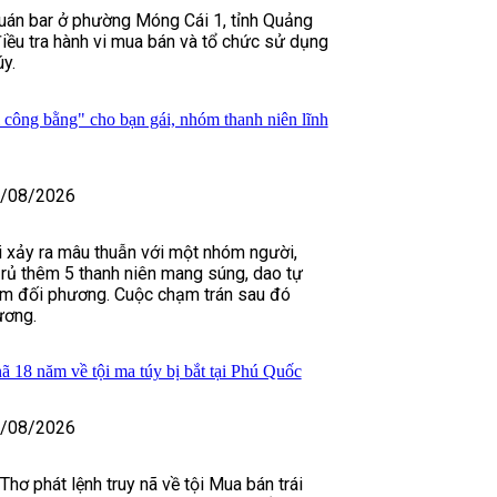
uán bar ở phường Móng Cái 1, tỉnh Quảng
điều tra hành vi mua bán và tổ chức sử dụng
úy.
 công bằng" cho bạn gái, nhóm thanh niên lĩnh
/08/2026
ái xảy ra mâu thuẫn với một nhóm người,
rủ thêm 5 thanh niên mang súng, dao tự
tìm đối phương. Cuộc chạm trán sau đó
ương.
nã 18 năm về tội ma túy bị bắt tại Phú Quốc
/08/2026
hơ phát lệnh truy nã về tội Mua bán trái