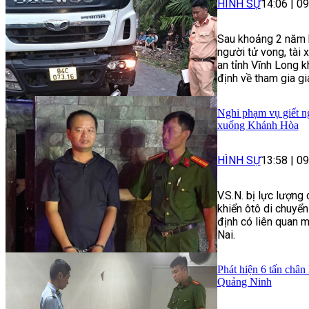
HÌNH SỰ
14:06
|
09
Sau khoảng 2 năm k
người tử vong, tài
an tỉnh Vĩnh Long k
định về tham gia g
Nghi phạm vụ giết ng
xuống Khánh Hòa
HÌNH SỰ
13:58
|
09
V.S.N. bị lực lượng
khiển ôtô di chuyể
định có liên quan m
Nai.
Phát hiện 6 tấn chân
Quảng Ninh