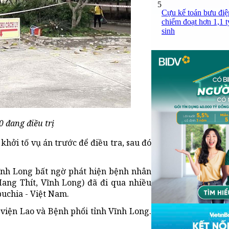
5
Cựu kế toán bưu điện
chiếm đoạt hơn 1,1 tỷ
sinh
 đang điều trị
khởi tố vụ án trước để điều tra, sau đó
Vĩnh Long bất ngờ phát hiện bệnh nhân
Mang Thít, Vĩnh Long) đã đi qua nhiều
uchia - Việt Nam.
 viện Lao và Bệnh phổi tỉnh Vĩnh Long.