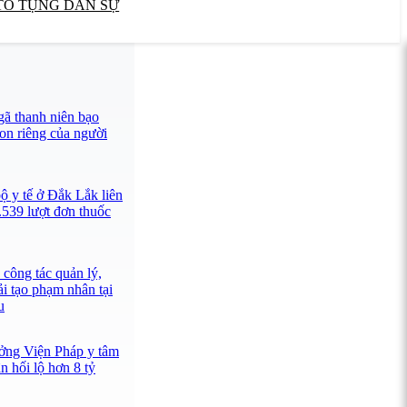
TỐ TỤNG DÂN SỰ
ã thanh niên bạo
con riêng của người
ộ y tế ở Đắk Lắk liên
.539 lượt đơn thuốc
công tác quản lý,
ải tạo phạm nhân tại
u
ưởng Viện Pháp y tâm
 hối lộ hơn 8 tỷ