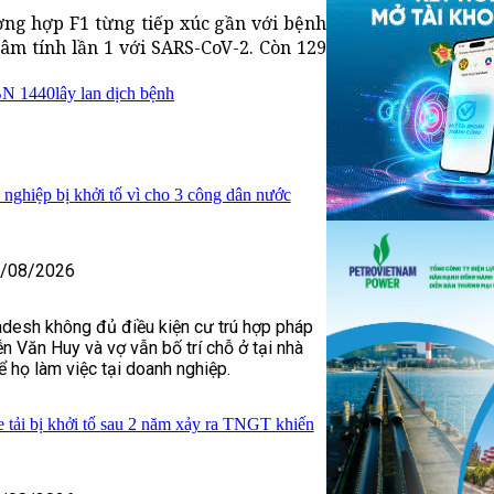
ường hợp F1 từng tiếp xúc gần với bệnh
âm tính lần 1 với SARS-CoV-2. Còn 129
 BN 1440
lây lan dịch bệnh
nghiệp bị khởi tố vì cho 3 công dân nước
/08/2026
adesh không đủ điều kiện cư trú hợp pháp
n Văn Huy và vợ vẫn bố trí chỗ ở tại nhà
 họ làm việc tại doanh nghiệp.
 tải bị khởi tố sau 2 năm xảy ra TNGT khiến