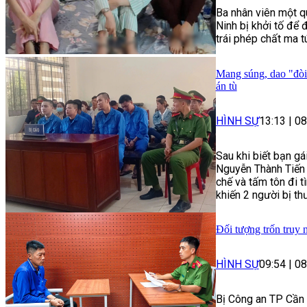
Ba nhân viên một q
Ninh bị khởi tố để 
trái phép chất ma t
Mang súng, dao "đòi
án tù
HÌNH SỰ
13:13
|
08
Sau khi biết bạn g
Nguyễn Thành Tiến 
chế và tấm tôn đi 
khiến 2 người bị th
Đối tượng trốn truy 
HÌNH SỰ
09:54
|
08
Bị Công an TP Cần T