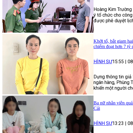
Hoàng Kim Trường bị
ý tổ chức cho công
được phê duyệt lịc
Khởi tố, bắt giam ha
chiếm đoạt hơn 7 tỷ
HÌNH SỰ
15:55
|
08
Dựng thông tin giả 
ngân hàng, Phùng T
khiến một người cho
Ba nữ nhân viên quán
Cái
HÌNH SỰ
13:23
|
08