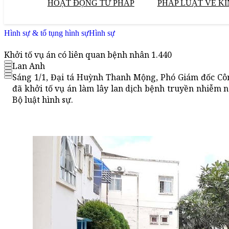
HOẠT ĐỘNG TƯ PHÁP
PHÁP LUẬT VỀ KI
Hình sự & tố tụng hình sự
Hình sự
Khởi tố vụ án có liên quan bệnh nhân 1.440
Lan Anh
Sáng 1/1, Đại tá Huỳnh Thanh Mộng, Phó Giám đốc Côn
đã khởi tố vụ án làm lây lan dịch bệnh truyền nhiễm 
Bộ luật hình sự.