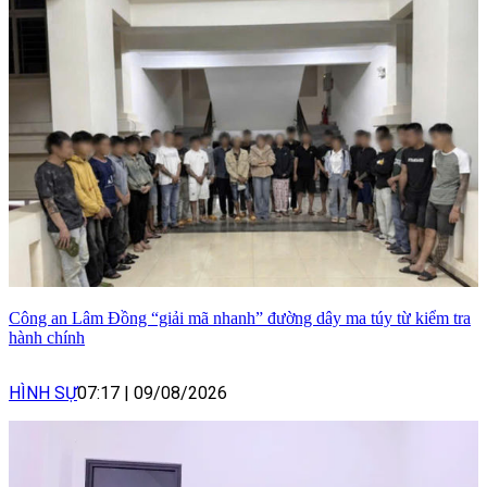
Công an Lâm Đồng “giải mã nhanh” đường dây ma túy từ kiểm tra
hành chính
HÌNH SỰ
07:17
|
09/08/2026