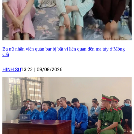
Ba nữ nhân viên quán bar bị bắt vì liên quan đến ma túy ở Móng
Cái
HÌNH SỰ
13:23
|
08/08/2026