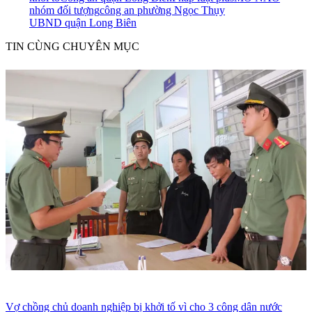
nhóm đối tượng
công an phường Ngọc Thụy
UBND quận Long Biên
TIN CÙNG CHUYÊN MỤC
Vợ chồng chủ doanh nghiệp bị khởi tố vì cho 3 công dân nước