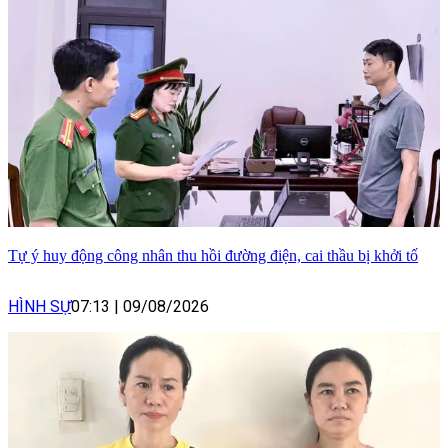
Tự ý huy động công nhân thu hồi đường điện, cai thầu bị khởi tố
HÌNH SỰ
07:13
|
09/08/2026