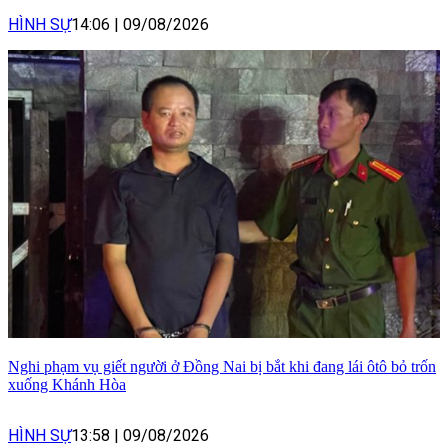
HÌNH SỰ
14:06
|
09/08/2026
Nghi phạm vụ giết người ở Đồng Nai bị bắt khi đang lái ôtô bỏ trốn
xuống Khánh Hòa
HÌNH SỰ
13:58
|
09/08/2026