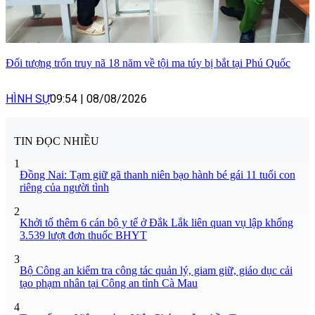
Đối tượng trốn truy nã 18 năm về tội ma túy bị bắt tại Phú Quốc
HÌNH SỰ
09:54
|
08/08/2026
TIN ĐỌC NHIỀU
1
Đồng Nai: Tạm giữ gã thanh niên bạo hành bé gái 11 tuổi con
riêng của người tình
2
Khởi tố thêm 6 cán bộ y tế ở Đắk Lắk liên quan vụ lập khống
3.539 lượt đơn thuốc BHYT
3
Bộ Công an kiểm tra công tác quản lý, giam giữ, giáo dục cải
tạo phạm nhân tại Công an tỉnh Cà Mau
4