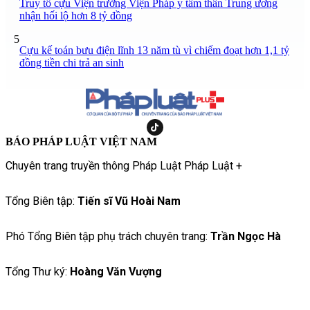
Truy tố cựu Viện trưởng Viện Pháp y tâm thần Trung ương
nhận hối lộ hơn 8 tỷ đồng
5
Cựu kế toán bưu điện lĩnh 13 năm tù vì chiếm đoạt hơn 1,1 tỷ
đồng tiền chi trả an sinh
BÁO PHÁP LUẬT VIỆT NAM
Chuyên trang truyền thông Pháp Luật Pháp Luật +
Tổng Biên tập:
Tiến sĩ Vũ Hoài Nam
Phó Tổng Biên tập phụ trách chuyên trang:
Trần Ngọc Hà
Tổng Thư ký:
Hoàng Văn Vượng