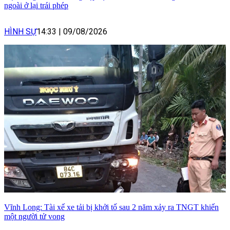
ngoài ở lại trái phép
HÌNH SỰ
14:33
|
09/08/2026
Vĩnh Long: Tài xế xe tải bị khởi tố sau 2 năm xảy ra TNGT khiến
một người tử vong