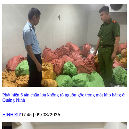
Phát hiện 6 tấn chân lợn không rõ nguồn gốc trong một kho hàng ở
Quảng Ninh
HÌNH SỰ
07:45
|
09/08/2026