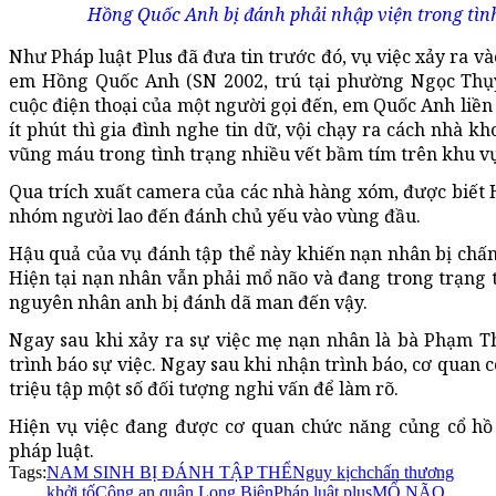
Hồng Quốc Anh bị đánh phải nhập viện trong tìn
Như Pháp luật Plus đã đưa tin trước đó, vụ việc xảy ra v
em Hồng Quốc Anh (SN 2002, trú tại phường Ngọc Thụy
cuộc điện thoại của một người gọi đến, em Quốc Anh liền
ít phút thì gia đình nghe tin dữ, vội chạy ra cách nhà 
vũng máu trong tình trạng nhiều vết bầm tím trên khu v
Qua trích xuất camera của các nhà hàng xóm, được biết 
nhóm người lao đến đánh chủ yếu vào vùng đầu.
Hậu quả của vụ đánh tập thể này khiến nạn nhân bị chấn
Hiện tại nạn nhân vẫn phải mổ não và đang trong trạng t
nguyên nhân anh bị đánh dã man đến vậy.
Ngay sau khi xảy ra sự việc mẹ nạn nhân là bà Phạm T
trình báo sự việc. Ngay sau khi nhận trình báo, cơ quan 
triệu tập một số đối tượng nghi vấn để làm rõ.
Hiện vụ việc đang được cơ quan chức năng củng cổ hồ 
pháp luật.
Tags:
NAM SINH BỊ ĐÁNH TẬP THỂ
Nguy kịch
chấn thương
khởi tố
Công an quận Long Biên
Pháp luật plus
MỔ NÃO