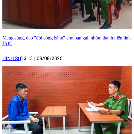
Mang súng, dao "đòi công bằng" cho bạn gái, nhóm thanh niên lĩnh
án tù
HÌNH SỰ
13:13
|
08/08/2026