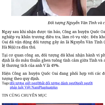
Đối tượng Nguyễn Văn Tình và câ
Ngay sau khi nhận được tin báo, Công an huyện Quốc Oa
nghiệp vụ khẩn trương điều tra, làm rõ vụ việc. Đến k
Oai đã vận động đối tượng gây án là Nguyễn Văn Tình 
Hà Nội) ra đầu thú.
Tại cơ quan công an, đối tượng đã khai nhận hành vi 
định là do mâu thuẫn ghen tuông tình cảm giữa Tình và a
lệ thương tích của anh V là 49%.
Hiện Công an huyện Quốc Oai đang phối hợp với các đơ
tượng theo quy định.
Tags:
đối tượng giết người
bắt đối tượng đánh người
giết người
pháp luật Việt Nam
Phapluatplus
TIN CÙNG CHUYÊN MỤC