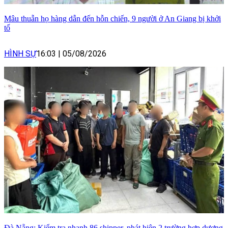
Mâu thuẫn họ hàng dẫn đến hỗn chiến, 9 người ở An Giang bị khởi
tố
HÌNH SỰ
16:03
|
05/08/2026
Đà Nẵng: Kiểm tra nhanh 86 shipper, phát hiện 2 trường hợp dương