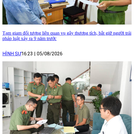
Tạm giam đối tượng liên quan vụ gây thương tích, bắt giữ người trái
pháp luật xảy ra 9 năm trước
HÌNH SỰ
16:23
|
05/08/2026