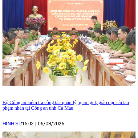
Bộ Công an kiểm tra công tác quản lý, giam giữ, giáo dục cải tạo
phạm nhân tại Công an tỉnh Cà Mau
HÌNH SỰ
15:03
|
06/08/2026