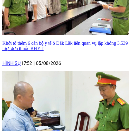
Khởi tố thêm 6 cán bộ y tế ở Đắk Lắk liên quan vụ lập khống 3.539
lượt đơn thuốc BHYT
HÌNH SỰ
17:52
|
05/08/2026