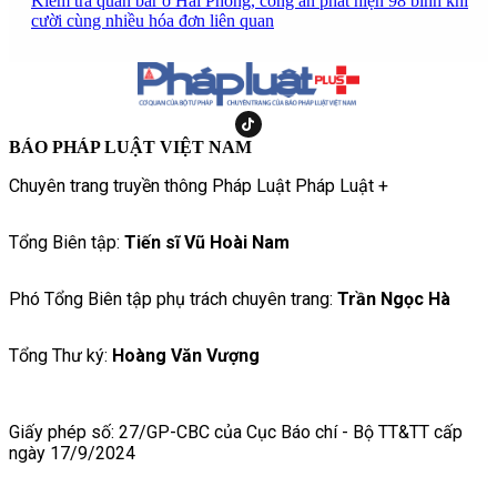
Kiểm tra quán bar ở Hải Phòng, công an phát hiện 98 bình khí
cười cùng nhiều hóa đơn liên quan
BÁO PHÁP LUẬT VIỆT NAM
Chuyên trang truyền thông Pháp Luật Pháp Luật +
Tổng Biên tập:
Tiến sĩ Vũ Hoài Nam
Phó Tổng Biên tập phụ trách chuyên trang:
Trần Ngọc Hà
Tổng Thư ký:
Hoàng Văn Vượng
Giấy phép số: 27/GP-CBC của Cục Báo chí - Bộ TT&TT cấp
ngày 17/9/2024