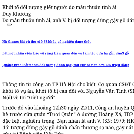
Khởi tố đối tượng giết người do mâu thuẫn tình ái
Duy Khương
Do mâu thuẫn tình ái, anh V. bị đối tượng dùng gậy gỗ đá
Hà Giang: Bắt và thu giữ 58 khúc gỗ nghiến dạng thớt
Bắt một nhân viên bảo vệ rừng liên quan đến vụ lâm tặc cưa hạ gẫn 85m3 gỗ
Quảng Bình: Bắt nhóm đối tượng đánh bạc, thu giữ số tiền hơn 436 triệu đồng
Thông tin từ công an TP Hà Nội cho biết, Cơ quan CSĐT
khởi tố vụ án, khởi tố bị can đối với Nguyễn Văn Tình (
Nội) về tội "Giết người".
Trước đó vào khoảng 12h30 ngày 22/11, Công an huyện Qu
hè trước cửa quán “Tươi Quán” ở đường Hoàng Xá, TDP 
đặc biệt nghiêm trọng. Nạn nhân là anh V. (SN: 1979; H
đối tượng dùng gậy gỗ đánh chấn thương sọ não, gãy nát 