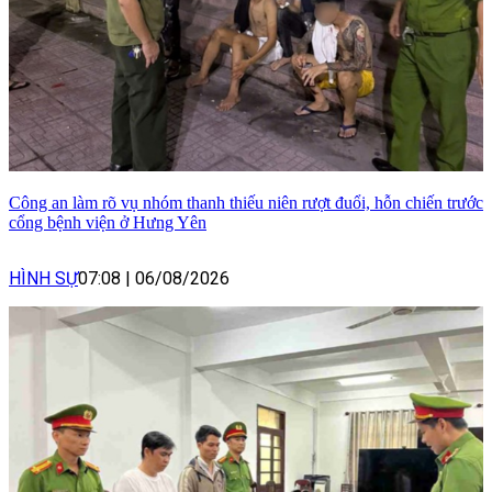
Công an làm rõ vụ nhóm thanh thiếu niên rượt đuổi, hỗn chiến trước
cổng bệnh viện ở Hưng Yên
HÌNH SỰ
07:08
|
06/08/2026