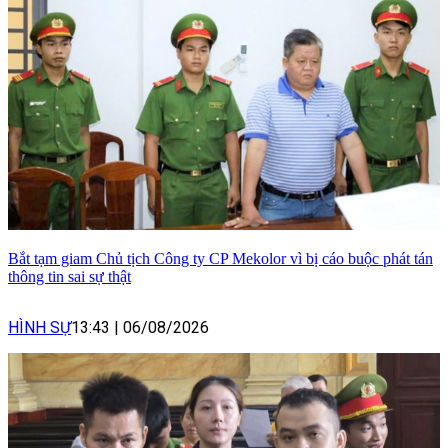
Bắt tạm giam Chủ tịch Công ty CP Mekolor vì bị cáo buộc phát tán
thông tin sai sự thật
HÌNH SỰ
13:43
|
06/08/2026