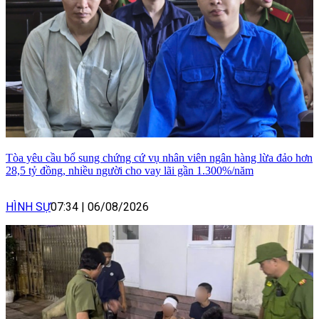
Tòa yêu cầu bổ sung chứng cứ vụ nhân viên ngân hàng lừa đảo hơn
28,5 tỷ đồng, nhiều người cho vay lãi gần 1.300%/năm
HÌNH SỰ
07:34
|
06/08/2026