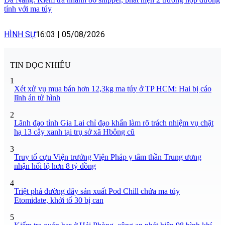
tính với ma túy
HÌNH SỰ
16:03
|
05/08/2026
TIN ĐỌC NHIỀU
1
Xét xử vụ mua bán hơn 12,3kg ma túy ở TP HCM: Hai bị cáo
lĩnh án tử hình
2
Lãnh đạo tỉnh Gia Lai chỉ đạo khẩn làm rõ trách nhiệm vụ chặt
hạ 13 cây xanh tại trụ sở xã Hbông cũ
3
Truy tố cựu Viện trưởng Viện Pháp y tâm thần Trung ương
nhận hối lộ hơn 8 tỷ đồng
4
Triệt phá đường dây sản xuất Pod Chill chứa ma túy
Etomidate, khởi tố 30 bị can
5