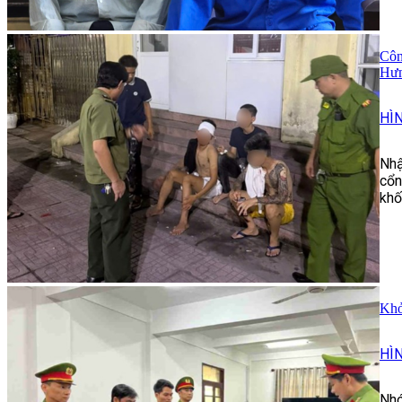
Côn
Hư
HÌ
Nhậ
cổn
khố
Khở
HÌ
Nhó