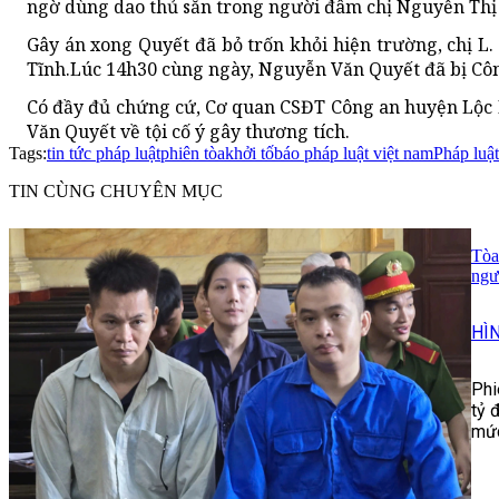
ngờ dùng dao thủ sẵn trong người đâm chị Nguyễn Thị 
Gây án xong Quyết đã bỏ trốn khỏi hiện trường, chị L
Tĩnh.Lúc 14h30 cùng ngày, Nguyễn Văn Quyết đã bị Côn
Có đầy đủ chứng cứ, Cơ quan CSĐT Công an huyện Lộc H
Văn Quyết về tội cố ý gây thương tích.
Tags:
tin tức pháp luật
phiên tòa
khởi tố
báo pháp luật việt nam
Pháp luật
TIN CÙNG CHUYÊN MỤC
Tòa
ngư
HÌ
Phi
tỷ 
mức