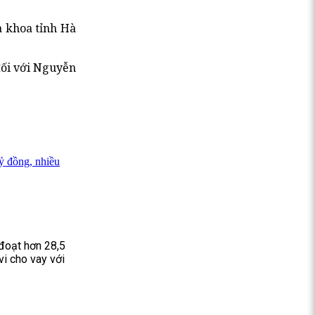
a khoa tỉnh Hà
đối với Nguyễn
ỷ đồng, nhiều
đoạt hơn 28,5
i cho vay với