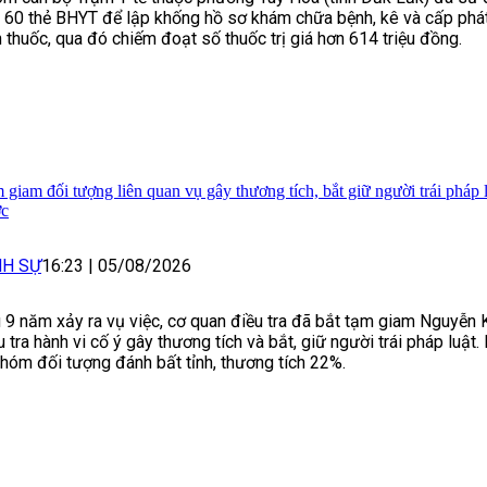
 60 thẻ BHYT để lập khống hồ sơ khám chữa bệnh, kê và cấp phát
 thuốc, qua đó chiếm đoạt số thuốc trị giá hơn 614 triệu đồng.
 giam đối tượng liên quan vụ gây thương tích, bắt giữ người trái pháp 
ớc
NH SỰ
16:23
|
05/08/2026
 9 năm xảy ra vụ việc, cơ quan điều tra đã bắt tạm giam Nguyễn
u tra hành vi cố ý gây thương tích và bắt, giữ người trái pháp luật
nhóm đối tượng đánh bất tỉnh, thương tích 22%.