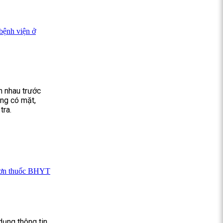
bệnh viện ở
h nhau trước
óng có mặt,
tra.
 đơn thuốc BHYT
dụng thông tin