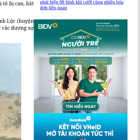
phát hiện 98 bình khí cười cùng nhiều hóa
tố bị can, bắt
đơn liên quan
ịnh Lộc (huyện
ể các đương sự