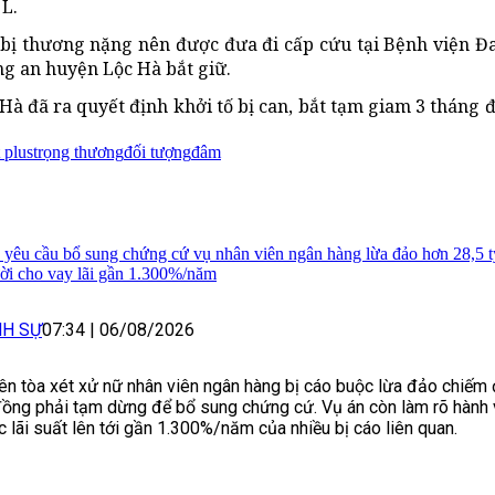
L.
. bị thương nặng nên được đưa đi cấp cứu tại Bệnh viện Đ
g an huyện Lộc Hà bắt giữ.
à đã ra quyết định khởi tố bị can, bắt tạm giam 3 tháng 
 plus
trọng thương
đối tượng
đâm
 yêu cầu bổ sung chứng cứ vụ nhân viên ngân hàng lừa đảo hơn 28,5 t
ời cho vay lãi gần 1.300%/năm
NH SỰ
07:34
|
06/08/2026
ên tòa xét xử nữ nhân viên ngân hàng bị cáo buộc lừa đảo chiếm 
đồng phải tạm dừng để bổ sung chứng cứ. Vụ án còn làm rõ hành v
 lãi suất lên tới gần 1.300%/năm của nhiều bị cáo liên quan.