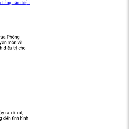
 hàng trăm triệu
 của Phòng
uyên môn về
h điều trị cho
y ra xô xát,
 đến tình hình