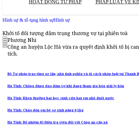
HOẠT ĐỘNG TƯ PHÁP
PHÁP LUẬT VỀ KI
Hình sự & tố tụng hình sự
Hình sự
Khởi tố đối tượng đâm trọng thương vợ tại phiên toà
Phương Nhi
Công an huyện Lộc Hà vừa ra quyết định khởi tố bị can
tích.
Bộ Tư pháp trao tặng xe lăn, nhà tình nghĩa và tủ sách pháp luật tại Thanh 
Hà Tĩnh: Chồng dùng dao đâm vợ khi đang tham gia hòa giải ly hôn
Hà Tĩnh: Khen thưởng hai học sinh cứu hai em nhỏ đuối nước
Hà Tĩnh: Chào đón em bé sơ sinh nặng 6,1kg
Hà Tĩnh: Bổ nhiệm 65 Điều tra viên đối với Công an cấp xã