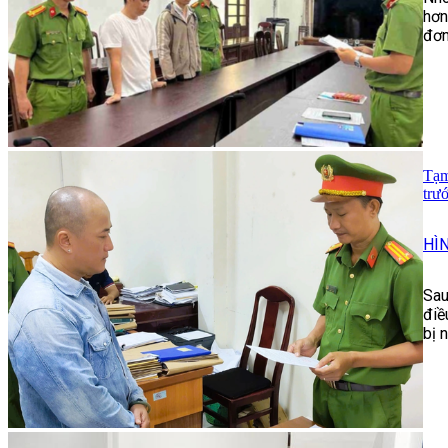
hơn
đơn
Tạm
trư
HÌ
Sau
điề
bị 