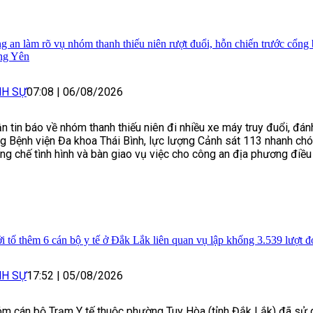
g an làm rõ vụ nhóm thanh thiếu niên rượt đuổi, hỗn chiến trước cổng 
ng Yên
NH SỰ
07:08
|
06/08/2026
n tin báo về nhóm thanh thiếu niên đi nhiều xe máy truy đuổi, đán
g Bệnh viện Đa khoa Thái Bình, lực lượng Cảnh sát 113 nhanh ch
ng chế tình hình và bàn giao vụ việc cho công an địa phương điều 
i tố thêm 6 cán bộ y tế ở Đắk Lắk liên quan vụ lập khống 3.539 lượt
NH SỰ
17:52
|
05/08/2026
m cán bộ Trạm Y tế thuộc phường Tuy Hòa (tỉnh Đắk Lắk) đã sử 