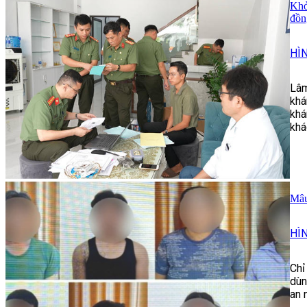
Khở
đồn
HÌ
Lâm
khá
khá
khá
Mâu
HÌ
Chỉ
dùn
an 