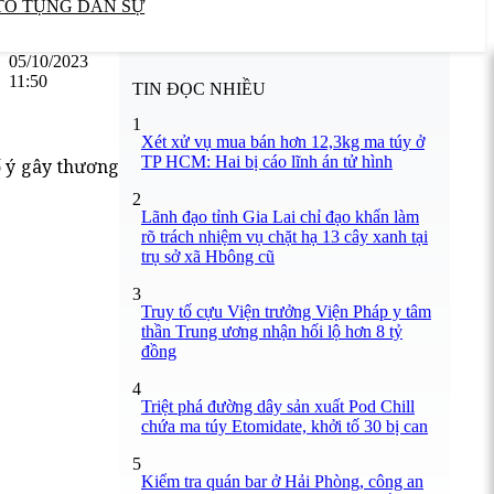
TỐ TỤNG DÂN SỰ
05/10/2023
11:50
TIN ĐỌC NHIỀU
1
Xét xử vụ mua bán hơn 12,3kg ma túy ở
TP HCM: Hai bị cáo lĩnh án tử hình
ố ý gây thương
2
Lãnh đạo tỉnh Gia Lai chỉ đạo khẩn làm
rõ trách nhiệm vụ chặt hạ 13 cây xanh tại
trụ sở xã Hbông cũ
3
Truy tố cựu Viện trưởng Viện Pháp y tâm
thần Trung ương nhận hối lộ hơn 8 tỷ
đồng
4
Triệt phá đường dây sản xuất Pod Chill
chứa ma túy Etomidate, khởi tố 30 bị can
5
Kiểm tra quán bar ở Hải Phòng, công an