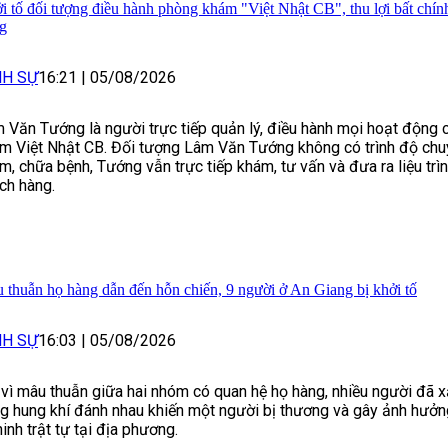
i tố đối tượng điều hành phòng khám "Việt Nhật CB", thu lợi bất chính
g
NH SỰ
16:21
|
05/08/2026
 Văn Tướng là người trực tiếp quản lý, điều hành mọi hoạt động
m Việt Nhật CB. Đối tượng Lâm Văn Tướng không có trình độ ch
m, chữa bệnh, Tướng vẫn trực tiếp khám, tư vấn và đưa ra liệu trìn
ch hàng.
 thuẫn họ hàng dẫn đến hỗn chiến, 9 người ở An Giang bị khởi tố
NH SỰ
16:03
|
05/08/2026
 vì mâu thuẫn giữa hai nhóm có quan hệ họ hàng, nhiều người đã xả
g hung khí đánh nhau khiến một người bị thương và gây ảnh hưởng
ninh trật tự tại địa phương.