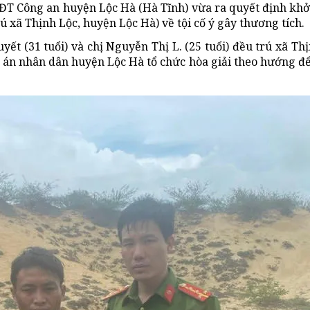
ĐT Công an huyện Lộc Hà (Hà Tĩnh) vừa ra quyết định khởi 
ú xã Thịnh Lộc, huyện Lộc Hà) về tội cố ý gây thương tích.
t (31 tuổi) và chị Nguyễn Thị L. (25 tuổi) đều trú xã Th
a án nhân dân huyện Lộc Hà tổ chức hòa giải theo hướng đ