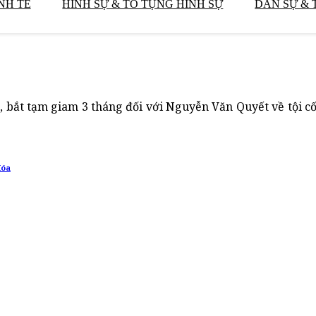
NH TẾ
HÌNH SỰ & TỐ TỤNG HÌNH SỰ
DÂN SỰ & 
, bắt tạm giam 3 tháng đối với Nguyễn Văn Quyết về tội c
Hóa