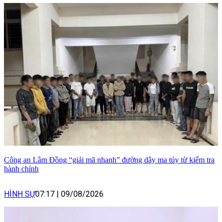
Công an Lâm Đồng “giải mã nhanh” đường dây ma túy từ kiểm tra
hành chính
HÌNH SỰ
07:17
|
09/08/2026