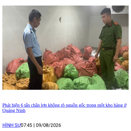
Phát hiện 6 tấn chân lợn không rõ nguồn gốc trong một kho hàng ở
Quảng Ninh
HÌNH SỰ
07:45
|
09/08/2026