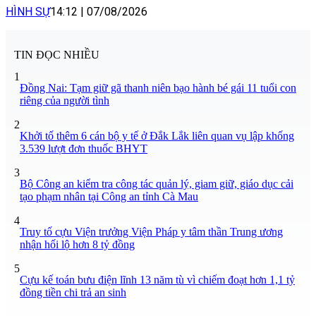
HÌNH SỰ
14:12
|
07/08/2026
TIN ĐỌC NHIỀU
1
Đồng Nai: Tạm giữ gã thanh niên bạo hành bé gái 11 tuổi con
riêng của người tình
2
Khởi tố thêm 6 cán bộ y tế ở Đắk Lắk liên quan vụ lập khống
3.539 lượt đơn thuốc BHYT
3
Bộ Công an kiểm tra công tác quản lý, giam giữ, giáo dục cải
tạo phạm nhân tại Công an tỉnh Cà Mau
4
Truy tố cựu Viện trưởng Viện Pháp y tâm thần Trung ương
nhận hối lộ hơn 8 tỷ đồng
5
Cựu kế toán bưu điện lĩnh 13 năm tù vì chiếm đoạt hơn 1,1 tỷ
đồng tiền chi trả an sinh