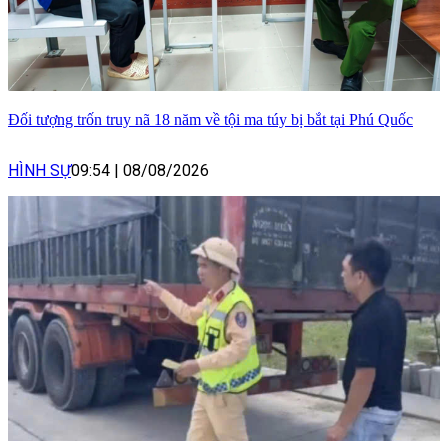
Đối tượng trốn truy nã 18 năm về tội ma túy bị bắt tại Phú Quốc
HÌNH SỰ
09:54
|
08/08/2026