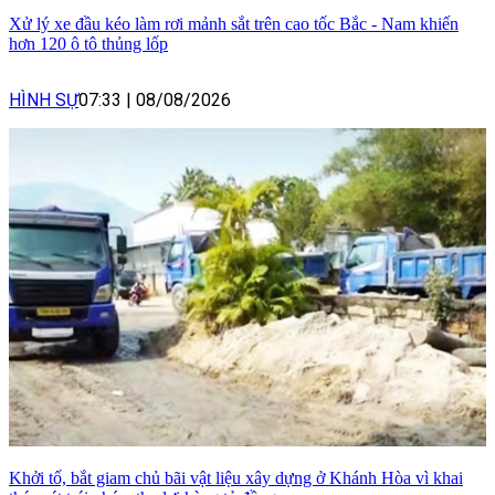
Xử lý xe đầu kéo làm rơi mảnh sắt trên cao tốc Bắc - Nam khiến
hơn 120 ô tô thủng lốp
HÌNH SỰ
07:33
|
08/08/2026
Khởi tố, bắt giam chủ bãi vật liệu xây dựng ở Khánh Hòa vì khai