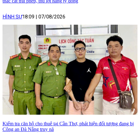
thác cát trái phép, thu lợi hàng tỷ đồng
HÌNH SỰ
18:09
|
07/08/2026
Kiểm tra căn hộ cho thuê tại Cần Thơ, phát hiện đối tượng đang bị
Công an Đà Nẵng truy nã