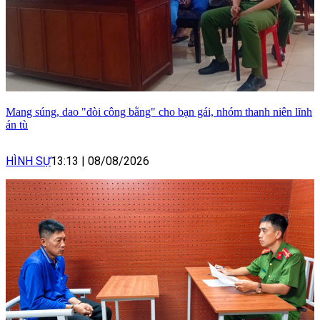
Mang súng, dao "đòi công bằng" cho bạn gái, nhóm thanh niên lĩnh
án tù
HÌNH SỰ
13:13
|
08/08/2026