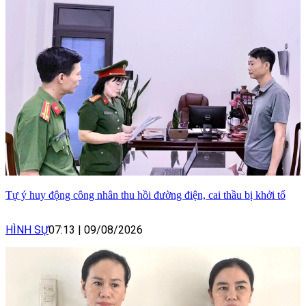
Tự ý huy động công nhân thu hồi đường điện, cai thầu bị khởi tố
HÌNH SỰ
07:13
|
09/08/2026