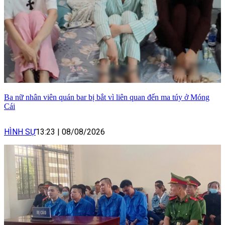
Ba nữ nhân viên quán bar bị bắt vì liên quan đến ma túy ở Móng
Cái
HÌNH SỰ
13:23
|
08/08/2026