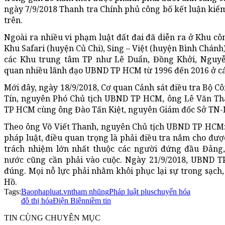
ngày 7/9/2018 Thanh tra Chính phủ công bố kết luận kiể
trên.
Ngoài ra nhiều vi phạm luật đất đai đã diễn ra ở Khu cô
Khu Safari (huyện Củ Chi), Sing – Việt (huyện Bình Chán
các Khu trung tâm TP như Lê Duẩn, Đồng Khởi, Nguyễ
quan nhiều lãnh đạo UBND TP HCM từ 1996 đến 2016 ở cá
Mới đây, ngày 18/9/2018, Cơ quan Cảnh sát điều tra Bộ 
Tín, nguyên Phó Chủ tịch UBND TP HCM, ông Lê Văn T
TP HCM cùng ông Đào Tấn Kiệt, nguyên Giám đốc Sở TN
Theo ông Võ Viết Thanh, nguyên Chủ tịch UBND TP HCM: 
pháp luật, điều quan trọng là phải điều tra nắm cho được 
trách nhiệm lớn nhất thuộc các người đứng đầu Đảng
nước cũng cần phải vào cuộc. Ngày 21/9/2018, UBND TP
đúng. Mọi nỗ lực phải nhằm khôi phục lại sự trong sạc
Hồ.
Tags:
Baophapluat.vn
tham nhũng
Pháp luật plus
chuyển hóa
đô thị hóa
Điện Biên
niềm tin
TIN CÙNG CHUYÊN MỤC