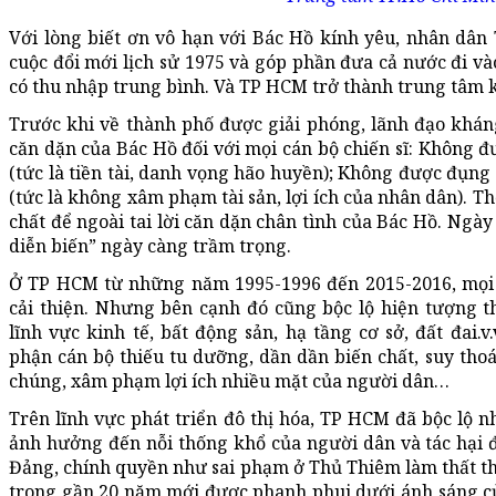
Với lòng biết ơn vô hạn với Bác Hồ kính yêu, nhân dâ
cuộc đổi mới lịch sử 1975 và góp phần đưa cả nước đi và
có thu nhập trung bình. Và TP HCM trở thành trung tâm k
Trước khi về thành phố được giải phóng, lãnh đạo khá
căn dặn của Bác Hồ đối với mọi cán bộ chiến sĩ: Không 
(tức là tiền tài, danh vọng hão huyền); Không được đụng
(tức là không xâm phạm tài sản, lợi ích của nhân dân). 
chất để ngoài tai lời căn dặn chân tình của Bác Hồ. Ngày
diễn biến” ngày càng trầm trọng.
Ở TP HCM từ những năm 1995-1996 đến 2015-2016, mọi
cải thiện. Nhưng bên cạnh đó cũng bộc lộ hiện tượng t
lĩnh vực kinh tế, bất động sản, hạ tầng cơ sở, đất đai.
phận cán bộ thiếu tu dưỡng, dần dần biến chất, suy thoá
chúng, xâm phạm lợi ích nhiều mặt của người dân…
Trên lĩnh vực phát triển đô thị hóa, TP HCM đã bộc lộ 
ảnh hưởng đến nỗi thống khổ của người dân và tác hại đ
Đảng, chính quyền như sai phạm ở Thủ Thiêm làm thất tho
trong gần 20 năm mới được phanh phui dưới ánh sáng của