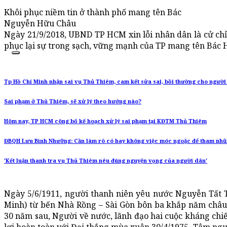
Khôi phục niềm tin ở thành phố mang tên Bác
Nguyễn Hữu Châu
Ngày 21/9/2018, UBND TP HCM xin lỗi nhân dân là cử chỉ
phục lại sự trong sạch, vững mạnh của TP mang tên Bác 
Tp Hồ Chí Minh nhận sai vụ Thủ Thiêm, cam kết sửa sai, bồi thường cho người
Sai phạm ở Thủ Thiêm, sẽ xử lý theo hướng nào?
Hôm nay, TP HCM công bố kế hoạch xử lý sai phạm tại KĐTM Thủ Thiêm
ĐBQH Lưu Bình Nhưỡng: Cần làm rõ có hay không việc móc ngoặc để tham nhũ
'Kết luận thanh tra vụ Thủ Thiêm nêu đúng nguyện vọng của người dân'
Ngày 5/6/1911, người thanh niên yêu nước Nguyễn Tất T
Minh) từ bến Nhà Rồng – Sài Gòn bôn ba khắp năm châu
30 năm sau, Người về nước, lãnh đạo hai cuộc kháng chi