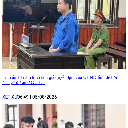
Lĩnh án 14 năm tù vì làm giả quyết định của UBND tỉnh để lừa
"chạy" dự án ở Gia Lai
XÉT XỬ
06:49
|
06/08/2026