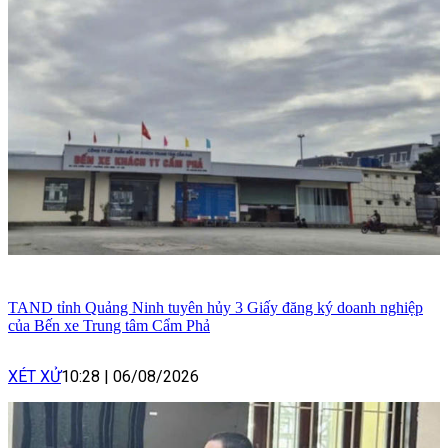
TAND tỉnh Quảng Ninh tuyên hủy 3 Giấy đăng ký doanh nghiệp
của Bến xe Trung tâm Cẩm Phả
XÉT XỬ
10:28
|
06/08/2026