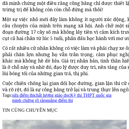
đã minh chứng một điều rằng công bằng chỉ được thiết lập 
trừng trị để không còn còn chỗ đứng mà thôi!
Một sự việc nhỏ mới đây làm không ít người xúc động, 
câu chuyện của mình trên mạng xã hội. Anh chở một s
đoạn đường 17 cây số mà không lấy tiền vì cảm kích trướ
cụt cả hai chân từ lúc 5 tuổi, phấn đấu học hành với mơ 
Có rất nhiều cử nhân không có việc làm và phải chạy xe 
phải chăn lợn nhưng họ vẫn trân trọng, cảm phục ngh
khác mà không hề dè bỉu. Giá trị nhân bản, tinh thần hiế
là ở chỗ này và nhờ đó, đạo lý được duy trì, nền tảng củ
lùi bóng tối của những gian trá, thị phi.
Cuộc chiến chống lại gian dối học đường, gian lận thi cử
và rõ rệt, đó là sự công bằng trở lại và trung thực lên ngôi
Tags:
sửa điểm thi
chất lượng giáo dục
Kỳ thi THPT quốc gia
minh chứng rõ ràng
nâng điểm thi
TIN CÙNG CHUYÊN MỤC