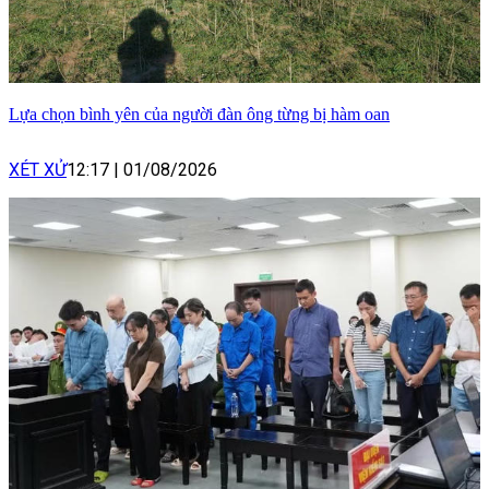
Lựa chọn bình yên của người đàn ông từng bị hàm oan
XÉT XỬ
12:17
|
01/08/2026