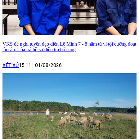
VKS đề nghị tuyên đạo diễn Lê Minh 7 - 8 năm tù vì tội cưỡng đoạt
tài sản, Tòa trả hồ sơ điều tra bổ sung
XÉT XỬ
15:11
|
01/08/2026