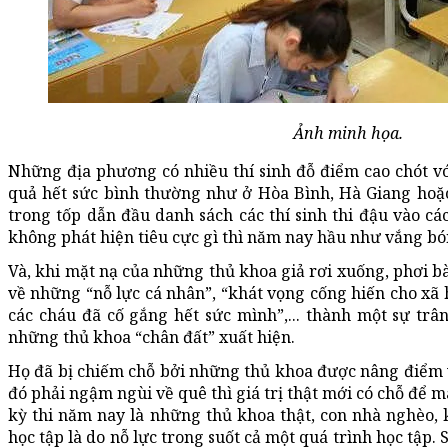
Ảnh minh họa.
Những địa phương có nhiều thí sinh đỗ điểm cao chót vót
quả hết sức bình thường như ở Hòa Bình, Hà Giang hoặ
trong tốp dẫn đầu danh sách các thí sinh thi đậu vào c
không phát hiện tiêu cực gì thì năm nay hầu như vắng bón
Và, khi mặt nạ của những thủ khoa giả rơi xuống, phơi b
về những “nỗ lực cá nhân”, “khát vọng cống hiến cho xã h
các cháu đã cố gắng hết sức mình”,... thành một sự trân
những thủ khoa “chân đất” xuất hiện.
Họ đã bị chiếm chỗ bởi những thủ khoa được nâng điểm 
đó phải ngậm ngùi về quê thì giá trị thật mới có chỗ để 
kỳ thi năm nay là những thủ khoa thật, con nhà nghèo,
học tập là do nỗ lực trong suốt cả một quá trình học tập. 