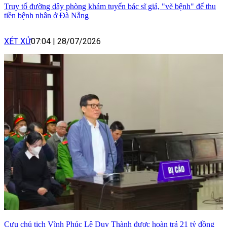
Truy tố đường dây phòng khám tuyển bác sĩ giả, "vẽ bệnh" để thu
tiền bệnh nhân ở Đà Nẵng
XÉT XỬ
07:04
|
28/07/2026
Cựu chủ tịch Vĩnh Phúc Lê Duy Thành được hoàn trả 21 tỷ đồng