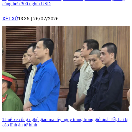
cùng hơn 300 nghìn USD
XÉT XỬ
13:35
|
26/07/2026
Thuê xe công nghệ giao ma túy ngụy trang trong giỏ quà Tết, hai bị
cáo lĩnh án tử hình