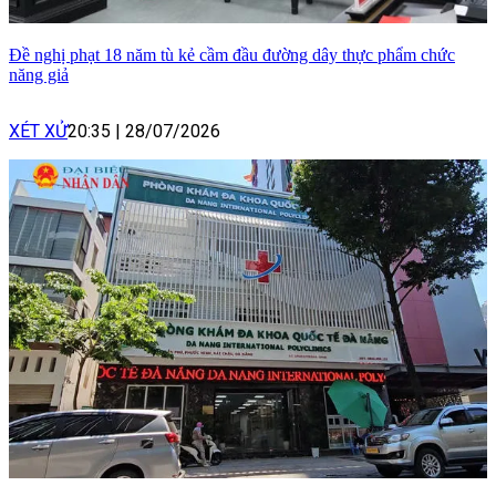
Đề nghị phạt 18 năm tù kẻ cầm đầu đường dây thực phẩm chức
năng giả
XÉT XỬ
20:35
|
28/07/2026