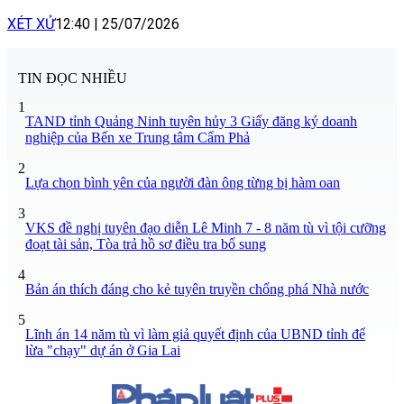
XÉT XỬ
12:40
|
25/07/2026
TIN ĐỌC NHIỀU
1
TAND tỉnh Quảng Ninh tuyên hủy 3 Giấy đăng ký doanh
nghiệp của Bến xe Trung tâm Cẩm Phả
2
Lựa chọn bình yên của người đàn ông từng bị hàm oan
3
VKS đề nghị tuyên đạo diễn Lê Minh 7 - 8 năm tù vì tội cưỡng
đoạt tài sản, Tòa trả hồ sơ điều tra bổ sung
4
Bản án thích đáng cho kẻ tuyên truyền chống phá Nhà nước
5
Lĩnh án 14 năm tù vì làm giả quyết định của UBND tỉnh để
lừa "chạy" dự án ở Gia Lai