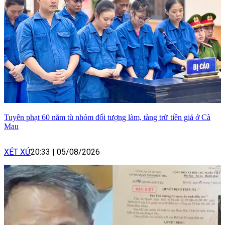
Tuyên phạt 60 năm tù nhóm đối tượng làm, tàng trữ tiền giả ở Cà
Mau
XÉT XỬ
20:33
|
05/08/2026