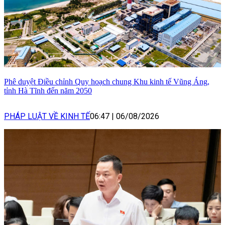
Phê duyệt Điều chỉnh Quy hoạch chung Khu kinh tế Vũng Áng,
tỉnh Hà Tĩnh đến năm 2050
PHÁP LUẬT VỀ KINH TẾ
06:47
|
06/08/2026