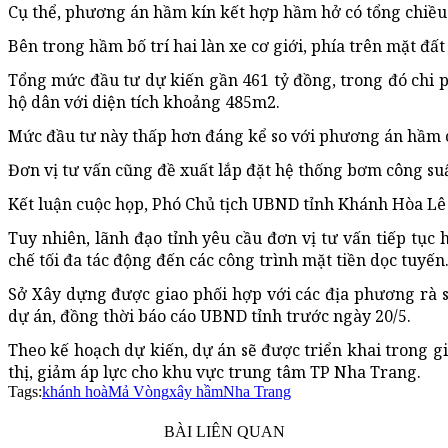
Cụ thể, phương án hầm kín kết hợp hầm hở có tổng chiề
Bên trong hầm bố trí hai làn xe cơ giới, phía trên mặt đấ
Tổng mức đầu tư dự kiến gần 461 tỷ đồng, trong đó chi 
hộ dân với diện tích khoảng 485m2.
Mức đầu tư này thấp hơn đáng kể so với phương án hầm c
Đơn vị tư vấn cũng đề xuất lắp đặt hệ thống bơm công su
Kết luận cuộc họp, Phó Chủ tịch UBND tỉnh Khánh Hòa Lê
Tuy nhiên, lãnh đạo tỉnh yêu cầu đơn vị tư vấn tiếp tục
chế tối đa tác động đến các công trình mặt tiền dọc tuyến
Sở Xây dựng được giao phối hợp với các địa phương rà s
dự án, đồng thời báo cáo UBND tỉnh trước ngày 20/5.
Theo kế hoạch dự kiến, dự án sẽ được triển khai trong g
thị, giảm áp lực cho khu vực trung tâm TP Nha Trang.
Tags:
khánh hoà
Mả Vòng
xây hầm
Nha Trang
BÀI LIÊN QUAN