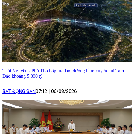
Thái Nguyên - Phú Thọ hợp lực làm đường hầm xuyên núi Tam
Đảo khoảng 5.800 tỷ
BẤT ĐỘNG SẢN
07:12
|
06/08/2026