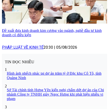
Đề xuất đưa kinh doanh kim cương vào ngành, nghề đầu tư kinh
doanh có điều kiện
PHÁP LUẬT VỀ KINH TẾ
20:30
|
05/08/2026
TIN ĐỌC NHIỀU
1
Hình ảnh nhếch nhác tại dự án trăm tỷ ở Đặc khu Cô Tô, tỉnh
Quảng Ninh
2
Sở Tài chính tỉnh Hưng Yên kiến nghị chấm dứt dự án của Chi
nhánh Công ty TNHH giày Ngọc Hưng khi phát hiện nhiều vi
phạm
3