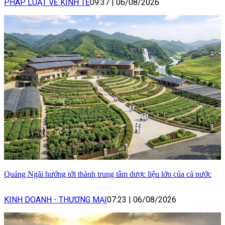
PHÁP LUẬT VỀ KINH TẾ
09:37
|
06/08/2026
Quảng Ngãi hướng tới thành trung tâm dược liệu lớn của cả nước
KINH DOANH - THƯƠNG MẠI
07:23
|
06/08/2026