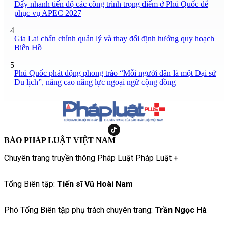
Đẩy nhanh tiến độ các công trình trọng điểm ở Phú Quốc để
phục vụ APEC 2027
4
Gia Lai chấn chỉnh quản lý và thay đổi định hướng quy hoạch
Biển Hồ
5
Phú Quốc phát động phong trào “Mỗi người dân là một Đại sứ
Du lịch”, nâng cao năng lực ngoại ngữ cộng đồng
BÁO PHÁP LUẬT VIỆT NAM
Chuyên trang truyền thông Pháp Luật Pháp Luật +
Tổng Biên tập:
Tiến sĩ Vũ Hoài Nam
Phó Tổng Biên tập phụ trách chuyên trang:
Trần Ngọc Hà