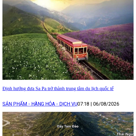
Định hướng đưa Sa Pa trở thành trung tâm du lịch quốc tế
SẢN PHẨM - HÀNG HÓA - DỊCH VỤ
07:18
|
06/08/2026