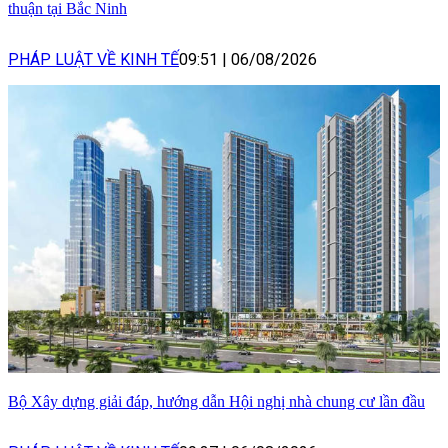
thuận tại Bắc Ninh
PHÁP LUẬT VỀ KINH TẾ
09:51
|
06/08/2026
Bộ Xây dựng giải đáp, hướng dẫn Hội nghị nhà chung cư lần đầu