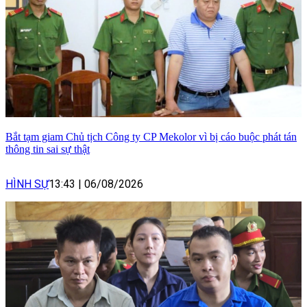
Bắt tạm giam Chủ tịch Công ty CP Mekolor vì bị cáo buộc phát tán
thông tin sai sự thật
HÌNH SỰ
13:43
|
06/08/2026