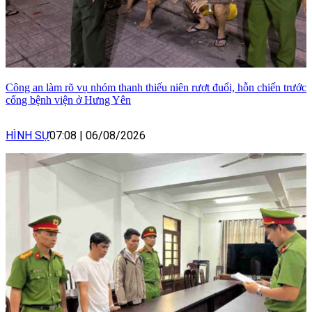
Công an làm rõ vụ nhóm thanh thiếu niên rượt đuổi, hỗn chiến trước
cổng bệnh viện ở Hưng Yên
HÌNH SỰ
07:08
|
06/08/2026