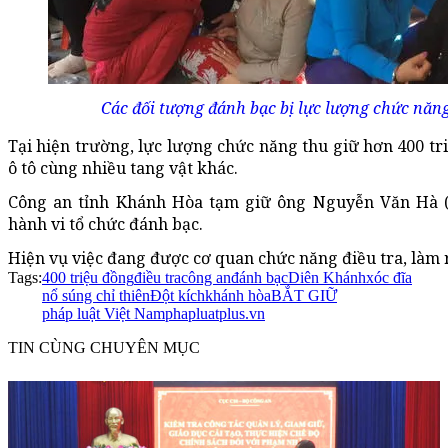
Các đối tượng đánh bạc bị lực lượng chức năn
Tại hiện trường, lực lượng chức năng thu giữ hơn 400 tri
ô tô cùng nhiều tang vật khác.
Công an tỉnh Khánh Hòa tạm giữ ông Nguyễn Văn Hà (5
hành vi tổ chức đánh bạc.
Hiện vụ việc đang được cơ quan chức năng điều tra, làm 
Tags:
400 triệu đồng
điều tra
công an
đánh bạc
Diên Khánh
xóc đĩa
nổ súng chỉ thiên
Đột kích
khánh hòa
BẮT GIỮ
pháp luật Việt Nam
phapluatplus.vn
TIN CÙNG CHUYÊN MỤC