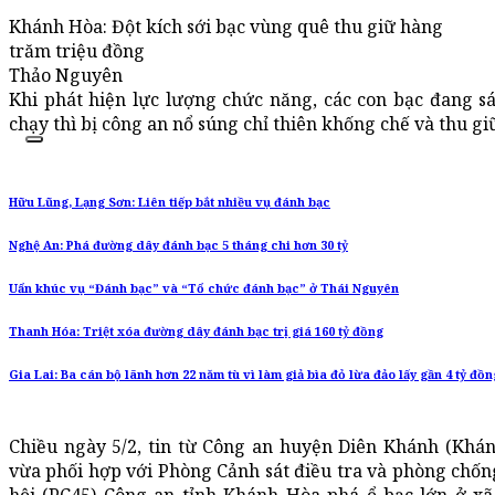
Khánh Hòa: Đột kích sới bạc vùng quê thu giữ hàng
trăm triệu đồng
Thảo Nguyên
Khi phát hiện lực lượng chức năng, các con bạc đang s
chạy thì bị công an nổ súng chỉ thiên khống chế và thu g
Hữu Lũng, Lạng Sơn: Liên tiếp bắt nhiều vụ đánh bạc
Nghệ An: Phá đường dây đánh bạc 5 tháng chi hơn 30 tỷ
Uẩn khúc vụ “Đánh bạc” và “Tổ chức đánh bạc” ở Thái Nguyên
Thanh Hóa: Triệt xóa đường dây đánh bạc trị giá 160 tỷ đồng
Gia Lai: Ba cán bộ lãnh hơn 22 năm tù vì làm giả bìa đỏ lừa đảo lấy gần 4 tỷ đồ
Chiều ngày 5/2, tin từ Công an huyện Diên Khánh (Khán
vừa phối hợp với Phòng Cảnh sát điều tra và phòng chống