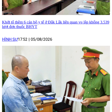
Khởi tố thêm 6 cán bộ y tế ở Đắk Lắk liên quan vụ lập khống 3.539
lượt đơn thuốc BHYT
HÌNH SỰ
17:52
|
05/08/2026