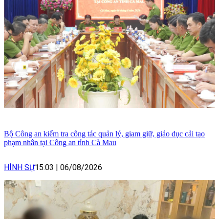
Bộ Công an kiểm tra công tác quản lý, giam giữ, giáo dục cải tạo
phạm nhân tại Công an tỉnh Cà Mau
HÌNH SỰ
15:03
|
06/08/2026