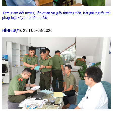
Tạm giam đối tượng liên quan vụ gây thương tích, bắt giữ người trái
pháp luật xảy ra 9 năm trước
HÌNH SỰ
16:23
|
05/08/2026