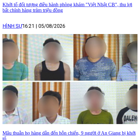
Khởi tố đối tượng điều hành phòng khám "Việt Nhật CB", thu lợi
bất chính hàng trăm triệu đồng
HÌNH SỰ
16:21
|
05/08/2026
Mâu thuẫn họ hàng dẫn đến hỗn chiến, 9 người ở An Giang bị khởi
tố