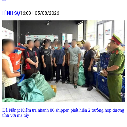
HÌNH SỰ
16:03
|
05/08/2026
Đà Nẵng: Kiểm tra nhanh 86 shipper, phát hiện 2 trường hợp dương
tính với ma túy