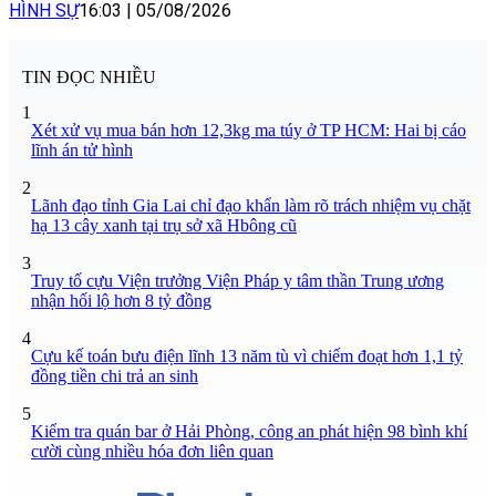
HÌNH SỰ
16:03
|
05/08/2026
TIN ĐỌC NHIỀU
1
Xét xử vụ mua bán hơn 12,3kg ma túy ở TP HCM: Hai bị cáo
lĩnh án tử hình
2
Lãnh đạo tỉnh Gia Lai chỉ đạo khẩn làm rõ trách nhiệm vụ chặt
hạ 13 cây xanh tại trụ sở xã Hbông cũ
3
Truy tố cựu Viện trưởng Viện Pháp y tâm thần Trung ương
nhận hối lộ hơn 8 tỷ đồng
4
Cựu kế toán bưu điện lĩnh 13 năm tù vì chiếm đoạt hơn 1,1 tỷ
đồng tiền chi trả an sinh
5
Kiểm tra quán bar ở Hải Phòng, công an phát hiện 98 bình khí
cười cùng nhiều hóa đơn liên quan