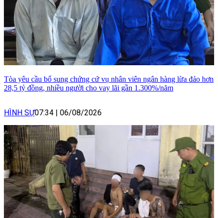
Tòa yêu cầu bổ sung chứng cứ vụ nhân viên ngân hàng lừa đảo hơn
28,5 tỷ đồng, nhiều người cho vay lãi gần 1.300%/năm
HÌNH SỰ
07:34
|
06/08/2026