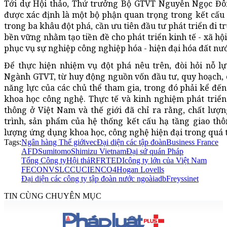
Tới dự Hội thảo, Thứ trưởng Bộ GTVT Nguyễn Ngọc Đông
được xác định là một bộ phận quan trọng trong kết cấu h
trong ba khâu đột phá, cần ưu tiên đầu tư phát triển đi 
bền vững nhằm tạo tiền đề cho phát triển kinh tế - xã hộ
phục vụ sự nghiệp công nghiệp hóa - hiện đại hóa đất nư
Để thực hiện nhiệm vụ đột phá nêu trên, đòi hỏi nỗ lự
Ngành GTVT, từ huy động nguồn vốn đầu tư, quy hoạch, 
năng lực của các chủ thể tham gia, trong đó phải kể đến
khoa học công nghệ. Thực tế và kinh nghiệm phát triển
thông ở Việt Nam và thế giới đã chỉ ra rằng, chất lượ
trình, sản phẩm của hệ thống kết cấu hạ tầng giao thô
lượng ứng dụng khoa học, công nghệ hiện đại trong quá t
Tags:
Ngân hàng Thế giới
vec
Đại diện các tập đoàn
Business France
AFD
Sumitomo
Shimizu Vietnam
Đại sứ quán Pháp
Tổng Công ty
Hội thả
RFR
TEDI
công ty lớn của Việt Nam
FECON
VSL
CCU
CIENCO4
Hogan Lovells
Đại diện các công ty tập đoàn nước ngoài
adb
Freyssinet
TIN CÙNG CHUYÊN MỤC