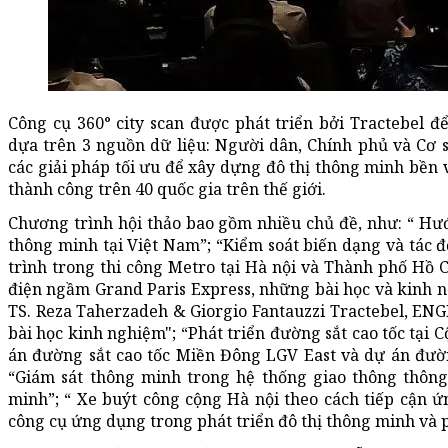
Công cụ 360° city scan được phát triển bởi Tractebel đ
dựa trên 3 nguồn dữ liệu: Người dân, Chính phủ và Cơ sở
các giải pháp tối ưu để xây dựng đô thị thông minh bền
thành công trên 40 quốc gia trên thế giới.
Chương trình hội thảo bao gồm nhiều chủ đề, như: “ Hư
thông minh tại Việt Nam”; “Kiểm soát biến dạng và tác 
trình trong thi công Metro tại Hà nội và Thành phố Hồ C
điện ngầm Grand Paris Express, những bài học và kinh n
TS. Reza Taherzadeh & Giorgio Fantauzzi Tractebel, ENGI
bài học kinh nghiệm"; “Phát triển đường sắt cao tốc tại 
án đường sắt cao tốc Miền Đông LGV East và dự án đườ
“Giám sát thông minh trong hệ thống giao thông thôn
minh”; “ Xe buýt công cộng Hà nội theo cách tiếp cận 
công cụ ứng dụng trong phát triển đô thị thông minh và 