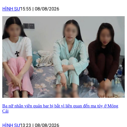
HÌNH SỰ
15:55
|
08/08/2026
Ba nữ nhân viên quán bar bị bắt vì liên quan đến ma túy ở Móng
Cái
HÌNH SỰ
13:23
|
08/08/2026