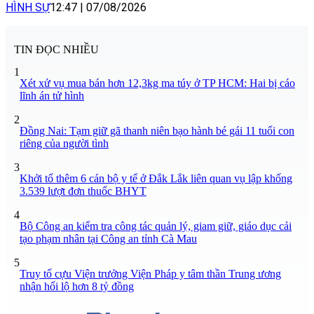
HÌNH SỰ
12:47
|
07/08/2026
TIN ĐỌC NHIỀU
1
Xét xử vụ mua bán hơn 12,3kg ma túy ở TP HCM: Hai bị cáo
lĩnh án tử hình
2
Đồng Nai: Tạm giữ gã thanh niên bạo hành bé gái 11 tuổi con
riêng của người tình
3
Khởi tố thêm 6 cán bộ y tế ở Đắk Lắk liên quan vụ lập khống
3.539 lượt đơn thuốc BHYT
4
Bộ Công an kiểm tra công tác quản lý, giam giữ, giáo dục cải
tạo phạm nhân tại Công an tỉnh Cà Mau
5
Truy tố cựu Viện trưởng Viện Pháp y tâm thần Trung ương
nhận hối lộ hơn 8 tỷ đồng