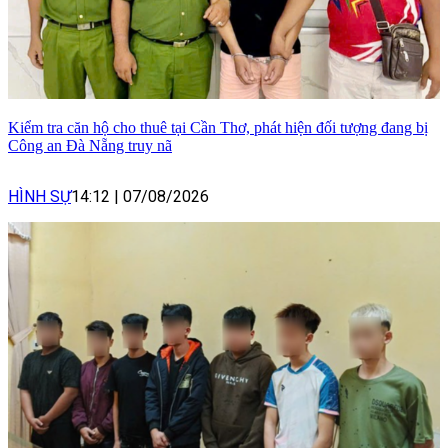
Kiểm tra căn hộ cho thuê tại Cần Thơ, phát hiện đối tượng đang bị
Công an Đà Nẵng truy nã
HÌNH SỰ
14:12
|
07/08/2026