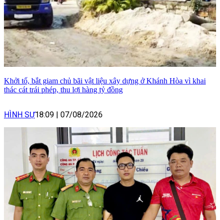
Khởi tố, bắt giam chủ bãi vật liệu xây dựng ở Khánh Hòa vì khai
thác cát trái phép, thu lợi hàng tỷ đồng
HÌNH SỰ
18:09
|
07/08/2026