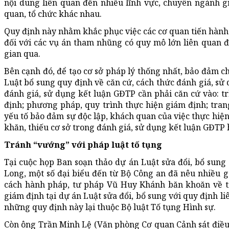
nội dung liên quan đến nhiều lĩnh vực, chuyên ngành g
quan, tổ chức khác nhau.
Quy định này nhằm khắc phục việc các cơ quan tiến hành 
đối với các vụ án tham nhũng có quy mô lớn liên quan 
gian qua.
Bên cạnh đó, để tạo cơ sở pháp lý thống nhất, bảo đảm ch
Luật bổ sung quy định về căn cứ, cách thức đánh giá, sử 
đánh giá, sử dụng kết luận GĐTP cần phải căn cứ vào: 
định; phương pháp, quy trình thực hiện giám định; trang
yếu tố bảo đảm sự độc lập, khách quan của việc thực hiệ
khăn, thiếu cơ sở trong đánh giá, sử dụng kết luận GĐTP 
Tránh “vướng” với pháp luật tố tụng
Tại cuộc họp Ban soạn thảo dự án Luật sửa đổi, bổ sung
Long, một số đại biểu đến từ Bộ Công an đã nêu nhiều g
cách hành pháp, tư pháp Vũ Huy Khánh băn khoăn về tí
giám định tại dự án Luật sửa đổi, bổ sung với quy định li
những quy định này lại thuộc Bộ luật Tố tụng Hình sự.
Còn ông Trần Minh Lệ (Văn phòng Cơ quan Cảnh sát điều 