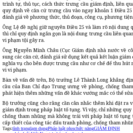
trình tự, thủ tục, cách thức trưng cầu giám định, liên q
quy định về căn cứ trưng cầu vào ngay khoản 1 Điều 25 t
đánh giá về phương thức, thủ đoạn, công cụ, phương tiện
Ông Lệ đề nghị giữ nguyên Điều 25 và làm rõ nội dung 
thì chỉ quy định ngắn gọn là nội dung trưng cầu liên qu
vi phạm tội gây ra.
Ông Nguyễn Minh Châu (Cục Giám định nhà nước về công 
sung các căn cứ, đánh giá sử dụng kết quả kết luận giá
nghĩa vụ cho bên được trưng cầu như cơ chế để thu hút n
vi vi phạm.
Bàn về vấn đề trên, Bộ trưởng Lê Thành Long khẳng địn
cầu của Ban Chỉ đạo Trung ương về phòng, chống tham
phát hiện thêm những vấn đề khác vướng mắc có thể sửa 
Bộ trưởng cũng cho rằng cần cân nhắc thêm khi đặt ra vi
giám định trong pháp luật tố tụng. Vì vậy, chỉ những quy
chống tham nhũng mà không trái với pháp luật tố tụng t
cấp thiết của công tác đấu tranh phòng, chống tham nhũn
Tags:
tình trạng
lạm dụng
Pháp luật plus
chức năng
GIÁM ĐỊNH