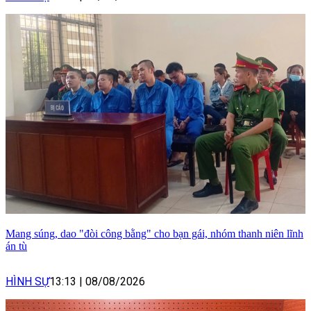
Mang súng, dao "đòi công bằng" cho bạn gái, nhóm thanh niên lĩnh
án tù
HÌNH SỰ
13:13
|
08/08/2026