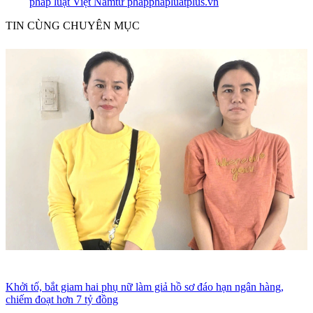
pháp luật Việt Nam
tư pháp
phapluatplus.vn
TIN CÙNG CHUYÊN MỤC
Khởi tố, bắt giam hai phụ nữ làm giả hồ sơ đáo hạn ngân hàng,
chiếm đoạt hơn 7 tỷ đồng