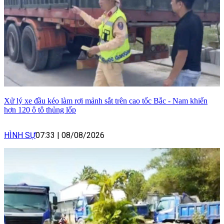
Xử lý xe đầu kéo làm rơi mảnh sắt trên cao tốc Bắc - Nam khiến
hơn 120 ô tô thủng lốp
HÌNH SỰ
07:33
|
08/08/2026