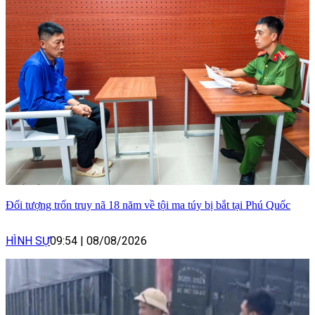
Đối tượng trốn truy nã 18 năm về tội ma túy bị bắt tại Phú Quốc
HÌNH SỰ
09:54
|
08/08/2026