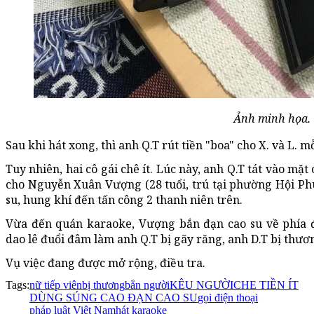
Ảnh minh họa.
Sau khi hát xong, thì anh Q.T rút tiền "boa" cho X. và L. 
Tuy nhiên, hai cô gái chê ít. Lúc này, anh Q.T tát vào mặt 
cho Nguyễn Xuân Vượng (28 tuổi, trú tại phường Hội P
su, hung khí đến tấn công 2 thanh niên trên.
Vừa đến quán karaoke, Vượng bắn đạn cao su về phía
dao lê đuổi đâm làm anh Q.T bị gãy răng, anh D.T bị thươ
Vụ việc đang được mở rộng, điều tra.
Tags:
nữ tiếp viên
bị thương
bắn người
KÊU NGƯỜI
CHE TIỀN ÍT
DÙNG SÚNG CAO ĐẠN CAO SU
gọi điện thoại
pháp luật Việt Nam
hát karaoke