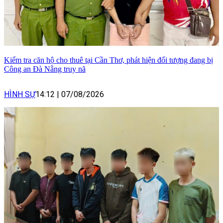
Kiểm tra căn hộ cho thuê tại Cần Thơ, phát hiện đối tượng đang bị
Công an Đà Nẵng truy nã
HÌNH SỰ
14:12
|
07/08/2026