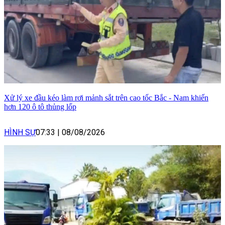
Xử lý xe đầu kéo làm rơi mảnh sắt trên cao tốc Bắc - Nam khiến
hơn 120 ô tô thủng lốp
HÌNH SỰ
07:33
|
08/08/2026