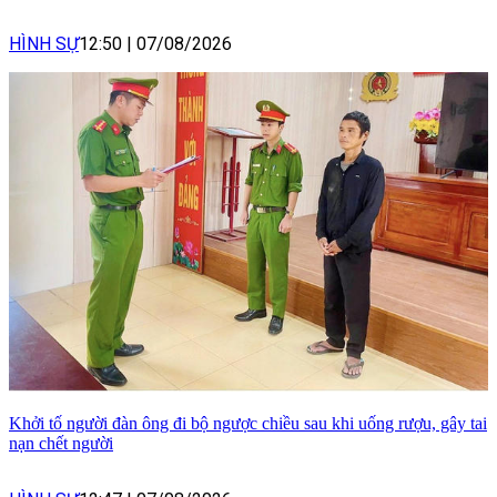
HÌNH SỰ
12:50
|
07/08/2026
Khởi tố người đàn ông đi bộ ngược chiều sau khi uống rượu, gây tai
nạn chết người