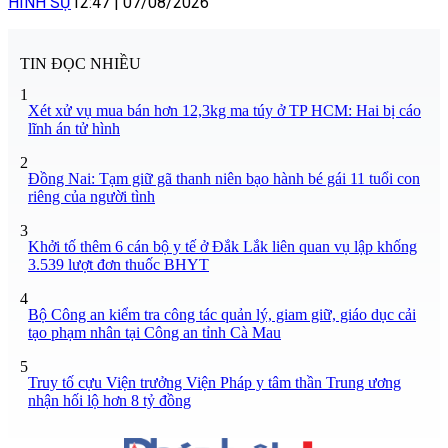
HÌNH SỰ
12:47
|
07/08/2026
TIN ĐỌC NHIỀU
1
Xét xử vụ mua bán hơn 12,3kg ma túy ở TP HCM: Hai bị cáo
lĩnh án tử hình
2
Đồng Nai: Tạm giữ gã thanh niên bạo hành bé gái 11 tuổi con
riêng của người tình
3
Khởi tố thêm 6 cán bộ y tế ở Đắk Lắk liên quan vụ lập khống
3.539 lượt đơn thuốc BHYT
4
Bộ Công an kiểm tra công tác quản lý, giam giữ, giáo dục cải
tạo phạm nhân tại Công an tỉnh Cà Mau
5
Truy tố cựu Viện trưởng Viện Pháp y tâm thần Trung ương
nhận hối lộ hơn 8 tỷ đồng