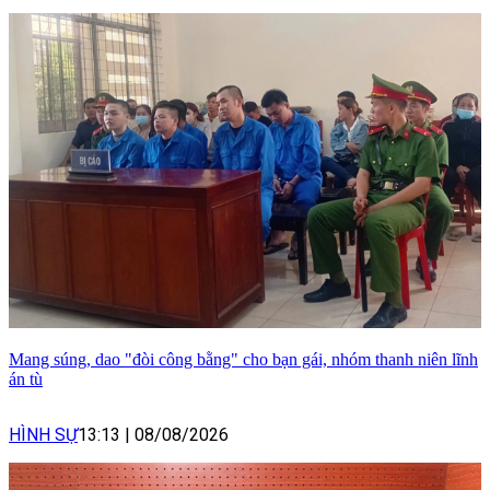
Mang súng, dao "đòi công bằng" cho bạn gái, nhóm thanh niên lĩnh
án tù
HÌNH SỰ
13:13
|
08/08/2026