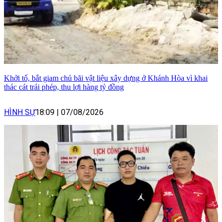
Khởi tố, bắt giam chủ bãi vật liệu xây dựng ở Khánh Hòa vì khai
thác cát trái phép, thu lợi hàng tỷ đồng
HÌNH SỰ
18:09
|
07/08/2026