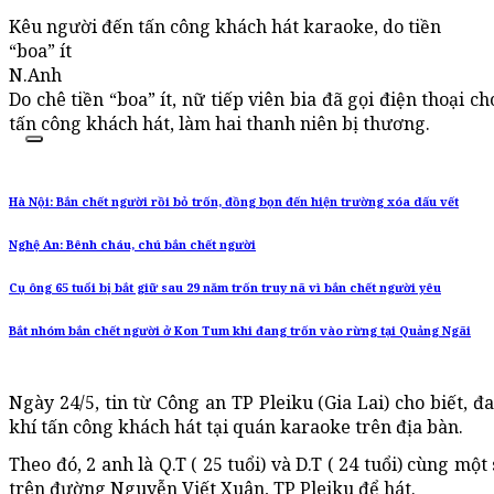
Kêu người đến tấn công khách hát karaoke, do tiền
“boa” ít
N.Anh
Do chê tiền “boa” ít, nữ tiếp viên bia đã gọi điện thoại
tấn công khách hát, làm hai thanh niên bị thương.
Hà Nội: Bắn chết người rồi bỏ trốn, đồng bọn đến hiện trường xóa dấu vết
Nghệ An: Bênh cháu, chú bắn chết người
Cụ ông 65 tuổi bị bắt giữ sau 29 năm trốn truy nã vì bắn chết người yêu
Bắt nhóm bắn chết người ở Kon Tum khi đang trốn vào rừng tại Quảng Ngãi
Ngày 24/5, tin từ Công an TP Pleiku (Gia Lai) cho biết, 
khí tấn công khách hát tại quán karaoke trên địa bàn.
Theo đó, 2 anh là Q.T ( 25 tuổi) và D.T ( 24 tuổi) cùng 
trên đường Nguyễn Viết Xuân, TP Pleiku để hát.