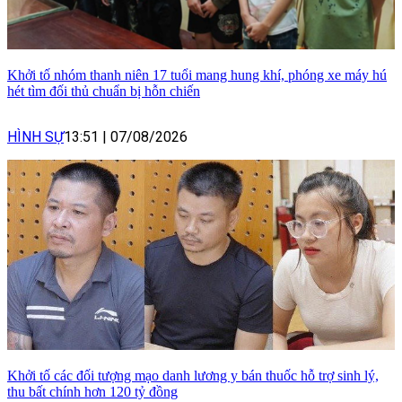
Khởi tố nhóm thanh niên 17 tuổi mang hung khí, phóng xe máy hú
hét tìm đối thủ chuẩn bị hỗn chiến
HÌNH SỰ
13:51
|
07/08/2026
Khởi tố các đối tượng mạo danh lương y bán thuốc hỗ trợ sinh lý,
thu bất chính hơn 120 tỷ đồng