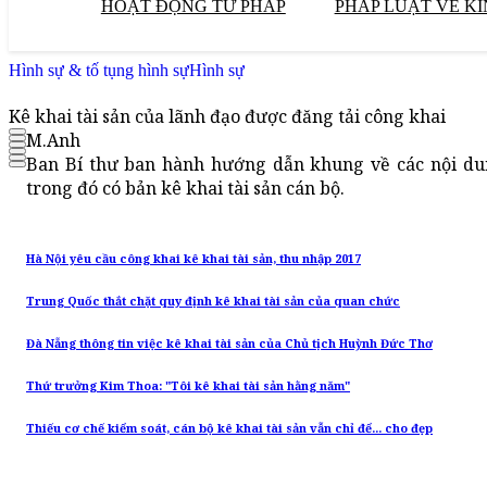
HOẠT ĐỘNG TƯ PHÁP
PHÁP LUẬT VỀ KI
Hình sự & tố tụng hình sự
Hình sự
Kê khai tài sản của lãnh đạo được đăng tải công khai
M.Anh
Ban Bí thư ban hành hướng dẫn khung về các nội dun
trong đó có bản kê khai tài sản cán bộ.
Hà Nội yêu cầu công khai kê khai tài sản, thu nhập 2017
Trung Quốc thắt chặt quy định kê khai tài sản của quan chức
Đà Nẵng thông tin việc kê khai tài sản của Chủ tịch Huỳnh Đức Thơ
Thứ trưởng Kim Thoa: "Tôi kê khai tài sản hằng năm"
Thiếu cơ chế kiểm soát, cán bộ kê khai tài sản vẫn chỉ để... cho đẹp