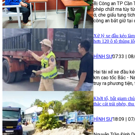
Bị Công an TP Cần Th
phép chất ma túy t
ở, che giấu tung tích
công an bắt giữ tại
Xử lý xe đầu kéo làm 
hơn 120 ô tô thủng lố
HÌNH SỰ
07:33
|
08
Hai tài xế xe đầu ké
km cao tốc Bắc - Na
truy ra phương tiện,
Khởi tố, bắt giam chủ
thác cát trái phép, th
HÌNH SỰ
18:09
|
07
Nguyễn Trần Đình Du