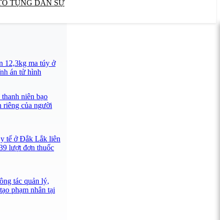
TỐ TỤNG DÂN SỰ
n 12,3kg ma túy ở
nh án tử hình
 thanh niên bạo
n riêng của người
y tế ở Đắk Lắk liên
39 lượt đơn thuốc
ông tác quản lý,
 tạo phạm nhân tại