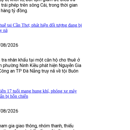
 trái phép trên sông Cái, trong thời gian
h hàng tỷ đồng.
huê tại Cần Thơ, phát hiện đối tượng đang bị
y nã
/08/2026
 tra nhân khẩu tại một căn hộ cho thuê ở
n phường Ninh Kiều phát hiện Nguyễn Gia
Công an TP Đà Nẵng truy nã về tội Buôn
iên 17 tuổi mang hung khí, phóng xe máy
uẩn bị hỗn chiến
/08/2026
ham gia giao thông, nhóm thanh, thiếu