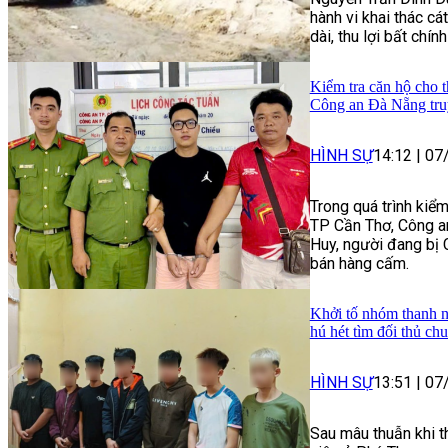
hành vi khai thác cát
dài, thu lợi bất chín
Kiểm tra căn hộ cho t
Công an Đà Nẵng tru
HÌNH SỰ
14:12
|
07
Trong quá trình kiểm
TP Cần Thơ, Công a
Huy, người đang bị 
bán hàng cấm.
Khởi tố nhóm thanh n
hú hét tìm đối thủ ch
HÌNH SỰ
13:51
|
07
Sau mâu thuẫn khi t