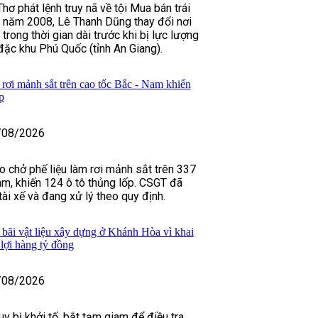
ơ phát lệnh truy nã về tội Mua bán trái
ừ năm 2008, Lê Thanh Dũng thay đổi nơi
 trong thời gian dài trước khi bị lực lượng
 đặc khu Phú Quốc (tỉnh An Giang).
rơi mảnh sắt trên cao tốc Bắc - Nam khiến
p
/08/2026
o chở phế liệu làm rơi mảnh sắt trên 337
m, khiến 124 ô tô thủng lốp. CSGT đã
 tài xế và đang xử lý theo quy định.
 bãi vật liệu xây dựng ở Khánh Hòa vì khai
u lợi hàng tỷ đồng
/08/2026
y bị khởi tố, bắt tạm giam để điều tra