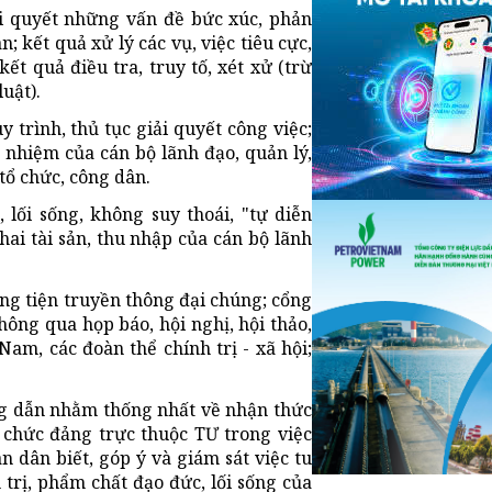
iải quyết những vấn đề bức xúc, phản
n; kết quả xử lý các vụ, việc tiêu cực,
ết quả điều tra, truy tố, xét xử (trừ
uật).
 trình, thủ tục giải quyết công việc;
h nhiệm của cán bộ lãnh đạo, quản lý,
 tổ chức, công dân.
lối sống, không suy thoái, "tự diễn
hai tài sản, thu nhập của cán bộ lãnh
ng tiện truyền thông đại chúng; cổng
thông qua họp báo, hội nghị, hội thảo,
am, các đoàn thể chính trị - xã hội;
ng dẫn nhằm thống nhất về nhận thức
ổ chức đảng trực thuộc TƯ trong việc
 dân biết, góp ý và giám sát việc tu
trị, phẩm chất đạo đức, lối sống của