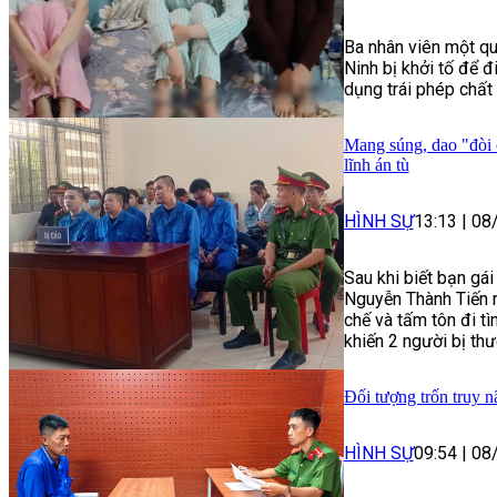
Ba nhân viên một qu
Ninh bị khởi tố để đ
dụng trái phép chất 
Mang súng, dao "đòi 
lĩnh án tù
HÌNH SỰ
13:13
|
08
Sau khi biết bạn gá
Nguyễn Thành Tiến r
chế và tấm tôn đi t
khiến 2 người bị thư
Đối tượng trốn truy n
HÌNH SỰ
09:54
|
08