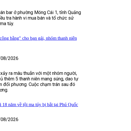
án bar ở phường Móng Cái 1, tỉnh Quảng
iều tra hành vi mua bán và tổ chức sử
ma túy.
công bằng" cho bạn gái, nhóm thanh niên
/08/2026
i xảy ra mâu thuẫn với một nhóm người,
ủ thêm 5 thanh niên mang súng, dao tự
ìm đối phương. Cuộc chạm trán sau đó
ơng.
ã 18 năm về tội ma túy bị bắt tại Phú Quốc
/08/2026