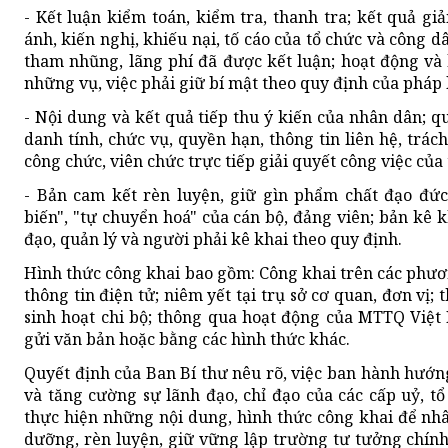
- Kết luận kiểm toán, kiểm tra, thanh tra; kết quả g
ánh, kiến nghị, khiếu nại, tố cáo của tổ chức và công dâ
tham nhũng, lãng phí đã được kết luận; hoạt động và k
những vụ, việc phải giữ bí mật theo quy định của pháp l
- Nội dung và kết quả tiếp thu ý kiến của nhân dân; quy
danh tính, chức vụ, quyền hạn, thông tin liên hệ, trác
công chức, viên chức trực tiếp giải quyết công việc của
- Bản cam kết rèn luyện, giữ gìn phẩm chất đạo đức, 
biến", "tự chuyển hoá" của cán bộ, đảng viên; bản kê k
đạo, quản lý và người phải kê khai theo quy định.
Hình thức công khai bao gồm: Công khai trên các phươ
thông tin điện tử; niêm yết tại trụ sở cơ quan, đơn vị; 
sinh hoạt chi bộ; thông qua hoạt động của MTTQ Việt N
gửi văn bản hoặc bằng các hình thức khác.
Quyết định của Ban Bí thư nêu rõ, việc ban hành hướ
và tăng cường sự lãnh đạo, chỉ đạo của các cấp uỷ, t
thực hiện những nội dung, hình thức công khai để nhân
dưỡng, rèn luyện, giữ vững lập trường tư tưởng chính 