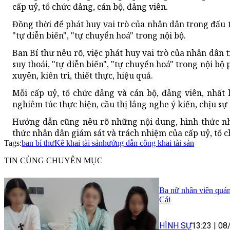
cấp uỷ, tổ chức đảng, cán bộ, đảng viên.
Đồng thời để phát huy vai trò của nhân dân trong đấu t
"tự diễn biến", "tự chuyển hoá" trong nội bộ.
Ban Bí thư nêu rõ, việc phát huy vai trò của nhân dân 
suy thoái, "tự diễn biến", "tự chuyển hoá" trong nội bộ
xuyên, kiên trì, thiết thực, hiệu quả.
Mỗi cấp uỷ, tổ chức đảng và cán bộ, đảng viên, nhấ
nghiêm túc thực hiện, cầu thị lắng nghe ý kiến, chịu sự
Hướng dẫn cũng nêu rõ những nội dung, hình thức nh
thức nhân dân giám sát và trách nhiệm của cấp uỷ, tổ 
Tags:
ban bí thư
Kê khai tài sản
hướng dẫn công khai tài sản
TIN CÙNG CHUYÊN MỤC
Ba nữ nhân viên quán
Cái
HÌNH SỰ
13:23
|
08