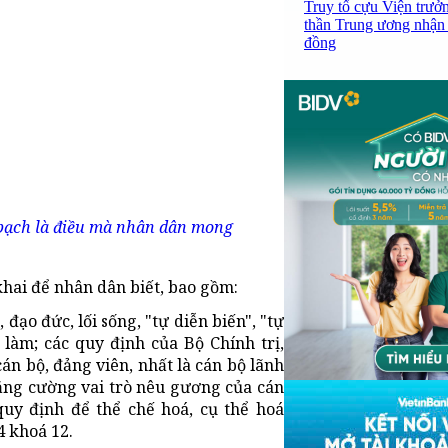
Truy tố cựu Viện trưở
thần Trung ương nhận 
đồng
 bạch là điều mà nhân dân mong
hai để nhân dân biết, bao gồm:
 đạo đức, lối sống, "tự diễn biến", "tự
làm; các quy định của Bộ Chính trị,
án bộ, đảng viên, nhất là cán bộ lãnh
tăng cường vai trò nêu gương của cán
quy định để thể chế hoá, cụ thể hoá
4 khoá 12.