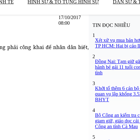
NH TẾ
HÌNH SỰ & TỐ TỤNG HÌNH SỰ
DÂN SỰ & 
17/10/2017
08:00
TIN ĐỌC NHIỀU
1
Xét xử vụ mua bán hơ
TP HCM: Hai bị cáo lĩ
g phải công khai để nhân dân biết,
2
Đồng Nai: Tạm giữ gã
hành bé gái 11 tuổi co
tình
3
Khởi tố thêm 6 cán bộ 
quan vụ lập khống 3.5
BHYT
4
Bộ Công an kiểm tra c
giam giữ, giáo dục cải
Công an tỉnh Cà Mau
5