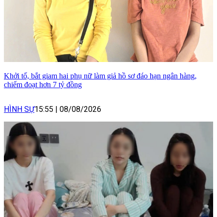
Khởi tố, bắt giam hai phụ nữ làm giả hồ sơ đáo hạn ngân hàng,
chiếm đoạt hơn 7 tỷ đồng
HÌNH SỰ
15:55
|
08/08/2026