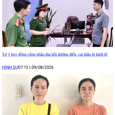
Tự ý huy động công nhân thu hồi đường điện, cai thầu bị khởi tố
HÌNH SỰ
07:13
|
09/08/2026