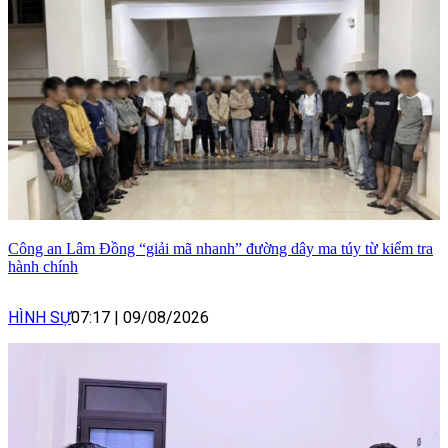
Công an Lâm Đồng “giải mã nhanh” đường dây ma túy từ kiểm tra
hành chính
HÌNH SỰ
07:17
|
09/08/2026