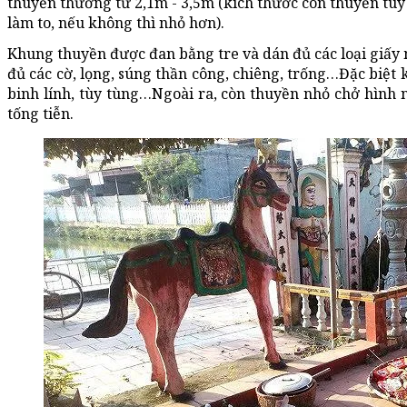
thuyền thường từ 2,1m - 3,5m (kích thước con thuyền tùy
làm to, nếu không thì nhỏ hơn).
Khung thuyền được đan bằng tre và dán đủ các loại giấy 
đủ các cờ, lọng, súng thần công, chiêng, trống…Đặc biệt k
binh lính, tùy tùng…Ngoài ra, còn thuyền nhỏ chở hình 
tống tiễn.