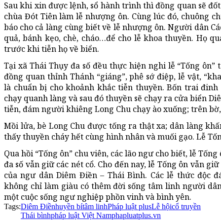
Sau khi xin được lệnh, sổ hành trình thì đồng quan sẽ đ
chùa Đót Tiên làm lễ nhượng ôn. Cùng lúc đó, chuông c
báo cho cả làng cùng biết về lễ nhượng ôn. Người dân Cá
quả, bánh kẹo, chè, cháo…để cho lễ khoa thuyền. Họ qu
trước khi tiễn họ về biển.
Tại xã Thái Thụy đa số đều thực hiện nghi lễ “Tống ôn” 
đồng quan thỉnh Thánh “giáng”, phê sớ điệp, lễ vật, “kh
là chuẩn bị cho khoảnh khắc tiễn thuyền. Bốn trai đin
chạy quanh làng và sau đó thuyền sẽ chạy ra cửa biển Diê
tiễn, đám người khiêng Long Chu chạy ào xuống; trên bờ, 
Mồi lửa, bè Long Chu được tống ra thật xa; dân làng khấ
thấy thuyền cháy hết cùng hình nhân và muối gạo. Lễ Tốn
Qua hồi “Tống ôn” chu viên, các lão ngư cho biết, lễ Tống
đa số vẫn giữ các nét cổ. Cho đến nay, lễ Tống ôn vẫn giữ
của ngư dân Diêm Điền – Thái Bình. Các lễ thức độc đá
không chỉ làm giàu có thêm đời sống tâm linh người dâ
một cuộc sống ngư nghiệp phồn vinh và bình yên.
Tags:
Diêm Điền
huyền bí
tâm linh
Pháp luật plus
Lễ hội
cổ truyền
Thái bình
pháp luật Việt Nam
phapluatplus.vn