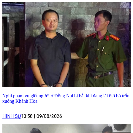
Nghi phạm vụ giết người ở Đồng Nai bị bắt khi đang lái ôtô bỏ trốn
xuống Khánh Hòa
HÌNH SỰ
13:58
|
09/08/2026