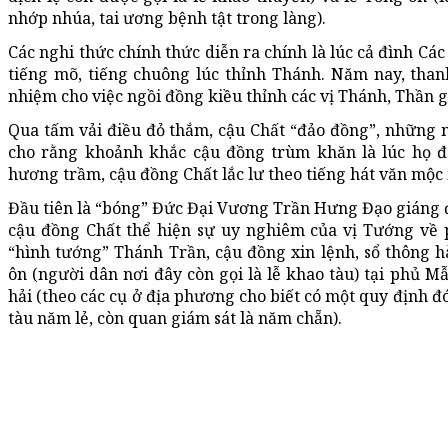
nhớp nhúa, tai ương bệnh tật trong làng).
Các nghi thức chính thức diễn ra chính là lúc cả đình Các
tiếng mõ, tiếng chuông lúc thỉnh Thánh. Năm nay, tha
nhiệm cho việc ngồi đồng kiều thỉnh các vị Thánh, Thần g
Qua tấm vải điều đỏ thắm, cậu Chất “đảo đồng”, những
cho rằng khoảnh khắc cậu đồng trùm khăn là lúc họ đa
hương trầm, cậu đồng Chất lắc lư theo tiếng hát văn mộc
Đầu tiên là “bóng” Đức Đại Vương Trần Hưng Đạo giáng đồ
cậu đồng Chất thể hiện sự uy nghiêm của vị Tướng về p
“hình tướng” Thánh Trần, cậu đồng xin lệnh, sổ thông h
ôn (người dân nơi đây còn gọi là lễ khao tàu) tại phủ Mẫ
hải (theo các cụ ở địa phương cho biết có một quy định đó
tàu năm lẻ, còn quan giám sát là năm chẵn).