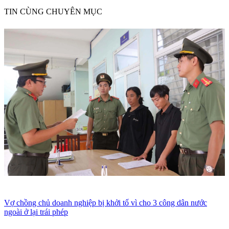
TIN CÙNG CHUYÊN MỤC
Vợ chồng chủ doanh nghiệp bị khởi tố vì cho 3 công dân nước
ngoài ở lại trái phép