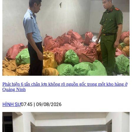
Phát hiện 6 tấn chân lợn không rõ nguồn gốc trong một kho hàng ở
Quảng Ninh
HÌNH SỰ
07:45
|
09/08/2026