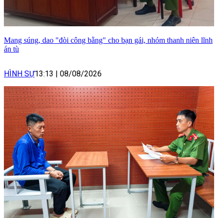
Mang súng, dao "đòi công bằng" cho bạn gái, nhóm thanh niên lĩnh
án tù
HÌNH SỰ
13:13
|
08/08/2026