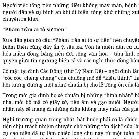
Ngoài việc tống tiễn những điều không may mắn, bệnh t
người dân về sự bình an khi đi biển, tống khứ những xui
chuyến ra khơi.
“Phàm trần ai tỏ sự tiên”
Xưa dân gian có câu: “Phàm trần ai tỏ sự tiên” nên chuyệ
Diêm Điền cũng đầy ẩn ý, sâu xa. Vốn là miền dân cư 
hóa miền đồng bằng nên đời sống văn hóa – tâm linh c
quyện giữa tín ngưỡng biển cả và các nghi thức đồng bằng
Có mặt tại đình Các Đông (thờ Lý Nam Đế) – ngôi đình làn
“cốc cốc, cheng cheng” của chuông mõ để “kiều thỉnh” thầ
hối tương đương một xóm) chuẩn bị cho lễ Tống ôn của là
Trong mỗi gia đình họ sẽ chuẩn bị những “hình nhân” b
nhà, mỗi bộ mã có giấy sớ, tiền âm và gạo muối. Ngườ
nhân này sẽ mang đi những điều không may mắn của gia 
Nghi trượng quan trọng nhất, bắt buộc phải có là chiếc t
tiện chịu trách nhiệm chuyên chở những “ôn dịch” của là
cụ cao niên đã tự làm chiếc long chu này từ một tuần t