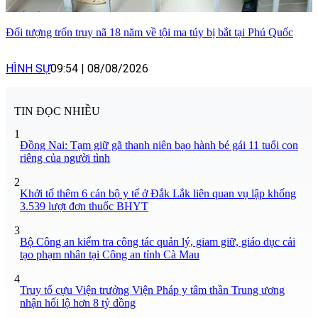
Đối tượng trốn truy nã 18 năm về tội ma túy bị bắt tại Phú Quốc
HÌNH SỰ
09:54
|
08/08/2026
TIN ĐỌC NHIỀU
1
Đồng Nai: Tạm giữ gã thanh niên bạo hành bé gái 11 tuổi con
riêng của người tình
2
Khởi tố thêm 6 cán bộ y tế ở Đắk Lắk liên quan vụ lập khống
3.539 lượt đơn thuốc BHYT
3
Bộ Công an kiểm tra công tác quản lý, giam giữ, giáo dục cải
tạo phạm nhân tại Công an tỉnh Cà Mau
4
Truy tố cựu Viện trưởng Viện Pháp y tâm thần Trung ương
nhận hối lộ hơn 8 tỷ đồng