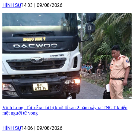
HÌNH SỰ
14:33
|
09/08/2026
Vĩnh Long: Tài xế xe tải bị khởi tố sau 2 năm xảy ra TNGT khiến
một người tử vong
HÌNH SỰ
14:06
|
09/08/2026