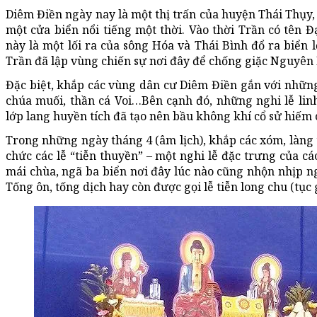
Diêm Điền ngày nay là một thị trấn của huyện Thái Thụy, 
một cửa biển nổi tiếng một thời. Vào thời Trần có tên Đ
này là một lối ra của sông Hóa và Thái Bình đổ ra biển
Trần đã lập vùng chiến sự nơi đây để chống giặc Nguyên
Đặc biệt, khắp các vùng dân cư Diêm Điền gắn với những
chúa muối, thần cá Voi…Bên cạnh đó, những nghi lễ lin
lớp lang huyền tích đã tạo nên bầu không khí cổ sử hiếm 
Trong những ngày tháng 4 (âm lịch), khắp các xóm, làng 
chức các lễ “tiễn thuyền” – một nghi lễ đặc trưng của cá
mái chùa, ngã ba biển nơi đây lúc nào cũng nhộn nhịp ng
Tống ôn, tống dịch hay còn được gọi lễ tiễn long chu (tục gọ