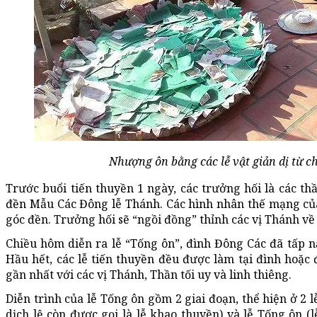
Nhượng ôn bằng các lễ vật giản dị từ c
Trước buổi tiến thuyền 1 ngày, các trưởng hối là các th
đền Mẫu Các Đông lễ Thánh. Các hình nhân thế mạng của
góc đền. Trưởng hối sẽ “ngồi đồng” thỉnh các vị Thánh v
Chiều hôm diễn ra lễ “Tống ôn”, đình Đông Các đã tấp n
Hầu hết, các lễ tiến thuyền đều được làm tại đình hoặc 
gần nhất với các vị Thánh, Thần tối uy và linh thiêng.
Diễn trình của lễ Tống ôn gồm 2 giai đoạn, thể hiện ở 2 
dịch lệ còn được gọi là lễ khao thuyền) và lễ Tống ôn (