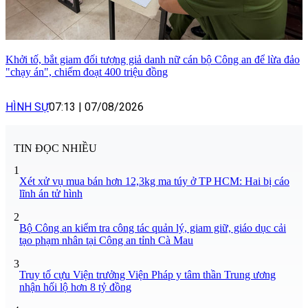
Khởi tố, bắt giam đối tượng giả danh nữ cán bộ Công an để lừa đảo
"chạy án", chiếm đoạt 400 triệu đồng
HÌNH SỰ
07:13
|
07/08/2026
TIN ĐỌC NHIỀU
1
Xét xử vụ mua bán hơn 12,3kg ma túy ở TP HCM: Hai bị cáo
lĩnh án tử hình
2
Bộ Công an kiểm tra công tác quản lý, giam giữ, giáo dục cải
tạo phạm nhân tại Công an tỉnh Cà Mau
3
Truy tố cựu Viện trưởng Viện Pháp y tâm thần Trung ương
nhận hối lộ hơn 8 tỷ đồng