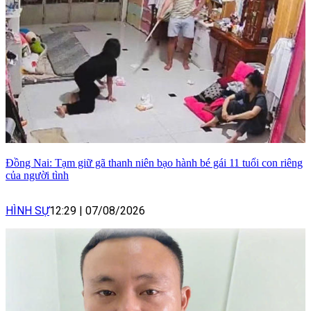
Đồng Nai: Tạm giữ gã thanh niên bạo hành bé gái 11 tuổi con riêng
của người tình
HÌNH SỰ
12:29
|
07/08/2026