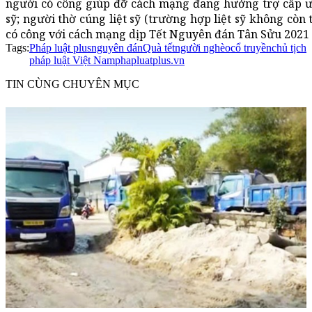
người có công giúp đỡ cách mạng đang hưởng trợ cấp ưu
sỹ; người thờ cúng liệt sỹ (trường hợp liệt sỹ không còn
có công với cách mạng dịp Tết Nguyên đán Tân Sửu 2021 l
Tags:
Pháp luật plus
nguyên đán
Quà tết
người nghèo
cổ truyền
chủ tịch
pháp luật Việt Nam
phapluatplus.vn
TIN CÙNG CHUYÊN MỤC