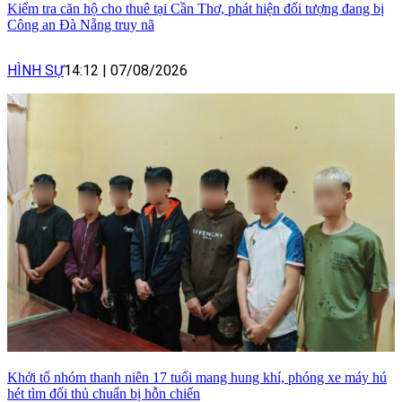
Kiểm tra căn hộ cho thuê tại Cần Thơ, phát hiện đối tượng đang bị
Công an Đà Nẵng truy nã
HÌNH SỰ
14:12
|
07/08/2026
Khởi tố nhóm thanh niên 17 tuổi mang hung khí, phóng xe máy hú
hét tìm đối thủ chuẩn bị hỗn chiến