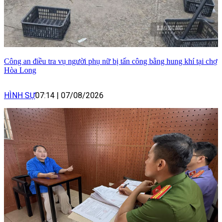
Công an điều tra vụ người phụ nữ bị tấn công bằng hung khí tại chợ
Hòa Long
HÌNH SỰ
07:14
|
07/08/2026