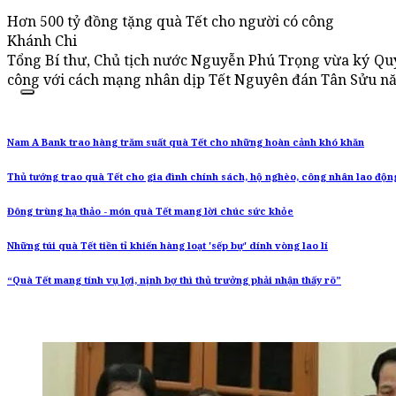
Hơn 500 tỷ đồng tặng quà Tết cho người có công
Khánh Chi
Tổng Bí thư, Chủ tịch nước Nguyễn Phú Trọng vừa ký Quyế
công với cách mạng nhân dịp Tết Nguyên đán Tân Sửu n
Nam A Bank trao hàng trăm suất quà Tết cho những hoàn cảnh khó khăn
Thủ tướng trao quà Tết cho gia đình chính sách, hộ nghèo, công nhân lao độn
Đông trùng hạ thảo - món quà Tết mang lời chúc sức khỏe
Những túi quà Tết tiền tỉ khiến hàng loạt 'sếp bự' dính vòng lao lí
“Quà Tết mang tính vụ lợi, nịnh bợ thì thủ trưởng phải nhận thấy rõ”