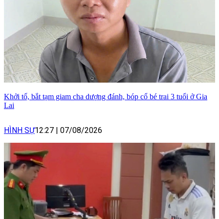
Khởi tố, bắt tạm giam cha dượng đánh, bóp cổ bé trai 3 tuổi ở Gia
Lai
HÌNH SỰ
12:27
|
07/08/2026