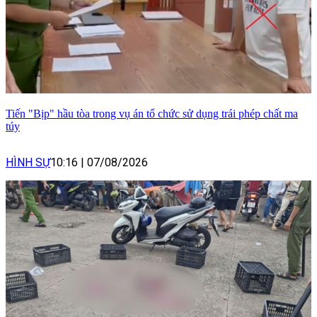
Tiến "Bịp" hầu tòa trong vụ án tổ chức sử dụng trái phép chất ma
túy
HÌNH SỰ
10:16
|
07/08/2026