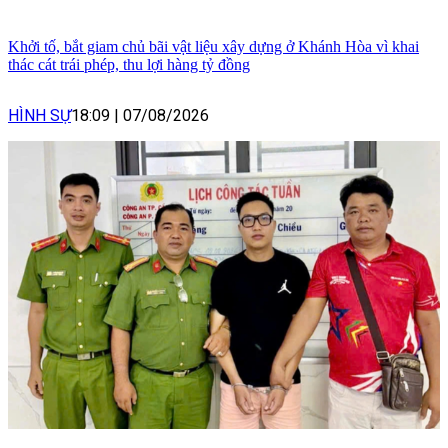
Khởi tố, bắt giam chủ bãi vật liệu xây dựng ở Khánh Hòa vì khai
thác cát trái phép, thu lợi hàng tỷ đồng
HÌNH SỰ
18:09
|
07/08/2026