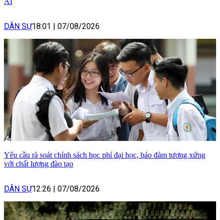
AI
DÂN SỰ
18:01
|
07/08/2026
Yêu cầu rà soát chính sách học phí đại học, bảo đảm tương xứng
với chất lượng đào tạo
DÂN SỰ
12:26
|
07/08/2026