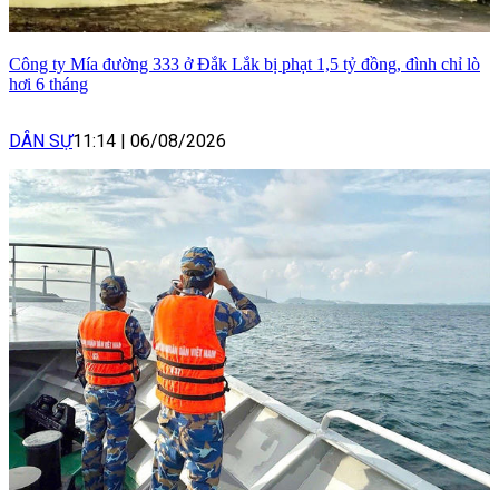
Công ty Mía đường 333 ở Đắk Lắk bị phạt 1,5 tỷ đồng, đình chỉ lò
hơi 6 tháng
DÂN SỰ
11:14
|
06/08/2026