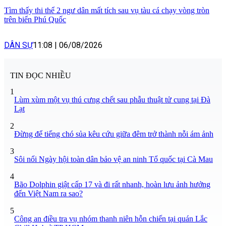
Tìm thấy thi thể 2 ngư dân mất tích sau vụ tàu cá chạy vòng tròn
trên biển Phú Quốc
DÂN SỰ
11:08
|
06/08/2026
TIN ĐỌC NHIỀU
1
Lùm xùm một vụ thú cưng chết sau phẫu thuật tử cung tại Đà
Lạt
2
Đừng để tiếng chó sủa kêu cứu giữa đêm trở thành nỗi ám ảnh
3
Sôi nổi Ngày hội toàn dân bảo vệ an ninh Tổ quốc tại Cà Mau
4
Bão Dolphin giật cấp 17 và đi rất nhanh, hoàn lưu ảnh hưởng
đến Việt Nam ra sao?
5
Công an điều tra vụ nhóm thanh niên hỗn chiến tại quán Lắc