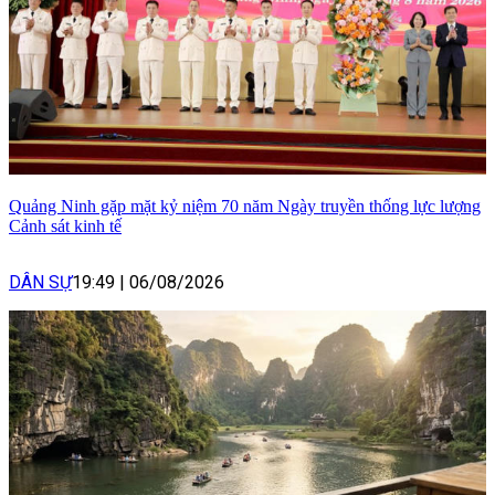
Quảng Ninh gặp mặt kỷ niệm 70 năm Ngày truyền thống lực lượng
Cảnh sát kinh tế
DÂN SỰ
19:49
|
06/08/2026