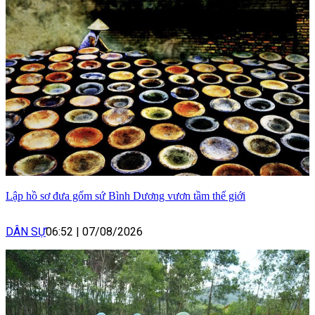
Lập hồ sơ đưa gốm sứ Bình Dương vươn tầm thế giới
DÂN SỰ
06:52
|
07/08/2026