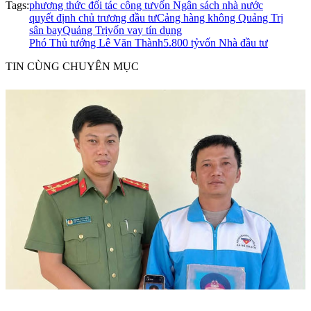
Tags:
phương thức đối tác công tư
vốn Ngân sách nhà nước
quyết định chủ trương đầu tư
Cảng hàng không Quảng Trị
sân bayQuảng Trị
vốn vay tín dụng
Phó Thủ tướng Lê Văn Thành
5.800 tỷ
vốn Nhà đầu tư
TIN CÙNG CHUYÊN MỤC