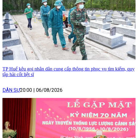
TP Huế kêu gọi nhân dân cung cấp thông tin phục vụ tìm kiếm, quy
tập hài cốt liệt sĩ
DÂN SỰ
20:00
|
06/08/2026