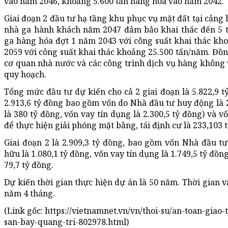
vào năm 2046, khoảng 5.600 tấn hàng hóa vào năm 2042.
Giai đoạn 2 đầu tư hạ tầng khu phục vụ mặt đất tại cản
nhà ga hành khách năm 2047 đảm bảo khai thác đến 5 
ga hàng hóa đợt 1 năm 2043 với công suất khai thác kh
2059 với công suất khai thác khoảng 25.500 tấn/năm. Đồn
cơ quan nhà nước và các công trình dịch vụ hàng không
quy hoạch.
Tổng mức đầu tư dự kiến cho cả 2 giai đoạn là 5.822,9 tỷ
2.913,6 tỷ đồng bao gồm vốn do Nhà đầu tư huy động là 2
là 380 tỷ đồng, vốn vay tín dụng là 2.300,5 tỷ đồng) và 
để thực hiện giải phóng mặt bằng, tái định cư là 233,103 
Giai đoạn 2 là 2.909,3 tỷ đồng, bao gồm vốn Nhà đầu tư 
hữu là 1.080,1 tỷ đồng, vốn vay tín dụng là 1.749,5 tỷ đồ
79,7 tỷ đồng.
Dự kiến thời gian thực hiện dự án là 50 năm. Thời gian v
năm 4 tháng.
(Link gốc: https://vietnamnet.vn/vn/thoi-su/an-toan-giao
san-bay-quang-tri-802978.html)