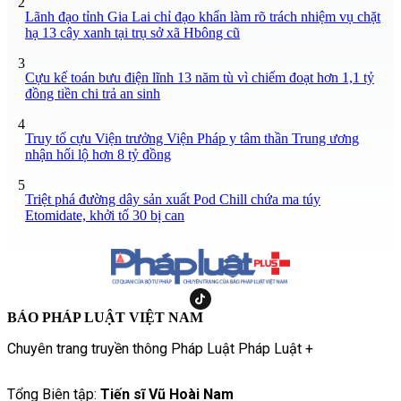
2
Lãnh đạo tỉnh Gia Lai chỉ đạo khẩn làm rõ trách nhiệm vụ chặt
hạ 13 cây xanh tại trụ sở xã Hbông cũ
3
Cựu kế toán bưu điện lĩnh 13 năm tù vì chiếm đoạt hơn 1,1 tỷ
đồng tiền chi trả an sinh
4
Truy tố cựu Viện trưởng Viện Pháp y tâm thần Trung ương
nhận hối lộ hơn 8 tỷ đồng
5
Triệt phá đường dây sản xuất Pod Chill chứa ma túy
Etomidate, khởi tố 30 bị can
BÁO PHÁP LUẬT VIỆT NAM
Chuyên trang truyền thông Pháp Luật Pháp Luật +
Tổng Biên tập:
Tiến sĩ Vũ Hoài Nam