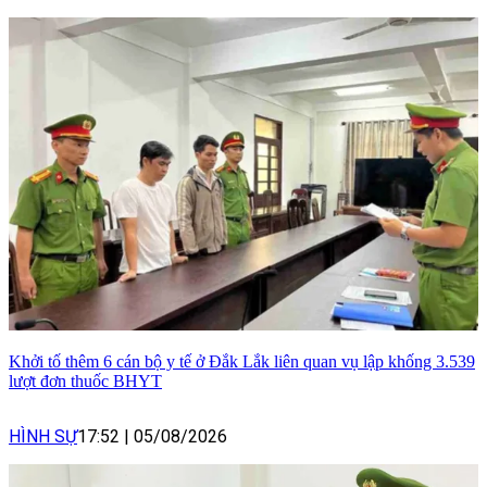
Khởi tố thêm 6 cán bộ y tế ở Đắk Lắk liên quan vụ lập khống 3.539
lượt đơn thuốc BHYT
HÌNH SỰ
17:52
|
05/08/2026