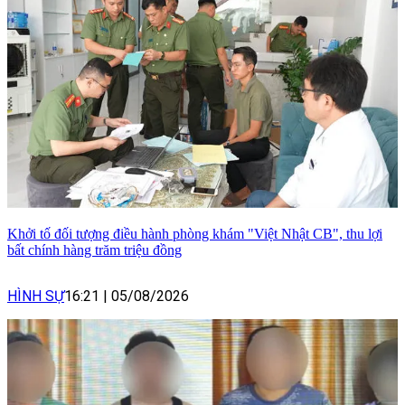
Khởi tố đối tượng điều hành phòng khám "Việt Nhật CB", thu lợi
bất chính hàng trăm triệu đồng
HÌNH SỰ
16:21
|
05/08/2026