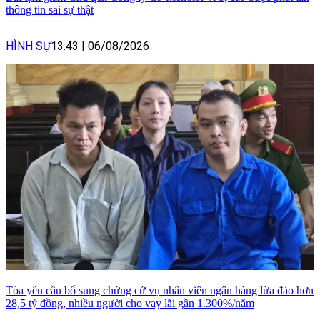
thông tin sai sự thật
HÌNH SỰ
13:43
|
06/08/2026
Tòa yêu cầu bổ sung chứng cứ vụ nhân viên ngân hàng lừa đảo hơn
28,5 tỷ đồng, nhiều người cho vay lãi gần 1.300%/năm