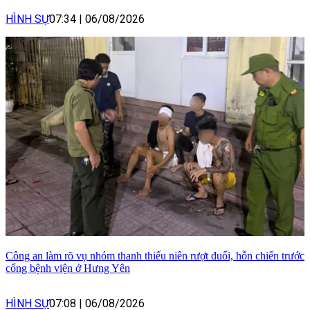
HÌNH SỰ
07:34
|
06/08/2026
Công an làm rõ vụ nhóm thanh thiếu niên rượt đuổi, hỗn chiến trước
cổng bệnh viện ở Hưng Yên
HÌNH SỰ
07:08
|
06/08/2026