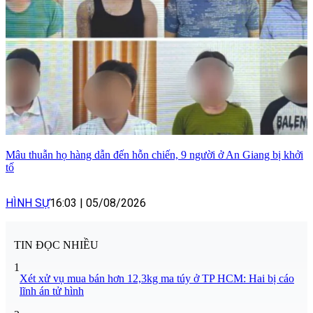
Mâu thuẫn họ hàng dẫn đến hỗn chiến, 9 người ở An Giang bị khởi
tố
HÌNH SỰ
16:03
|
05/08/2026
TIN ĐỌC NHIỀU
1
Xét xử vụ mua bán hơn 12,3kg ma túy ở TP HCM: Hai bị cáo
lĩnh án tử hình