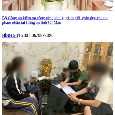
Bộ Công an kiểm tra công tác quản lý, giam giữ, giáo dục cải tạo
phạm nhân tại Công an tỉnh Cà Mau
HÌNH SỰ
15:03
|
06/08/2026