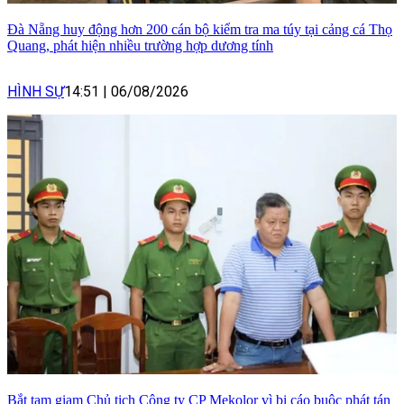
Đà Nẵng huy động hơn 200 cán bộ kiểm tra ma túy tại cảng cá Thọ
Quang, phát hiện nhiều trường hợp dương tính
HÌNH SỰ
14:51
|
06/08/2026
Bắt tạm giam Chủ tịch Công ty CP Mekolor vì bị cáo buộc phát tán