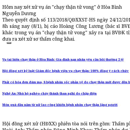
Hôm nay xét xử vụ án "chạy thận tử vong" ở Hòa Bình
Nguyễn Dương
Theo quyết định số 113/2018/QĐXXST-HS ngày 24/12/20
8h sáng nay (8/1), bị cáo Hoàng Công Lương (bác sĩ BV
khác trong vụ án "chạy thận tử vong" xảy ra tại BVĐK t
đưa ra xét xử sơ thẩm công khai.
Vụ tai biến chạy thận ở Hòa Bình: Gia đình nạn nhân yêu cầu bồi thường 2 tỷ
Hội đồng xét kỷ luật Giám đốc bệnh viện vụ chạy thận: 100% đồng ý cách chức
Phải có hóa đơn đám ma, 8 bệnh nhân sốc phản vệ do chạy thận mới được đền 
Nghệ An: Nhà hộ nghèo cháy thành than nghi do chập điện
Món quà đầu năm từ nữ lao công khiến bệnh nhân chạy thận lặng người
Hội đồng xét xử (HĐXX) phiên tòa nói trên gồm: Thẩm p