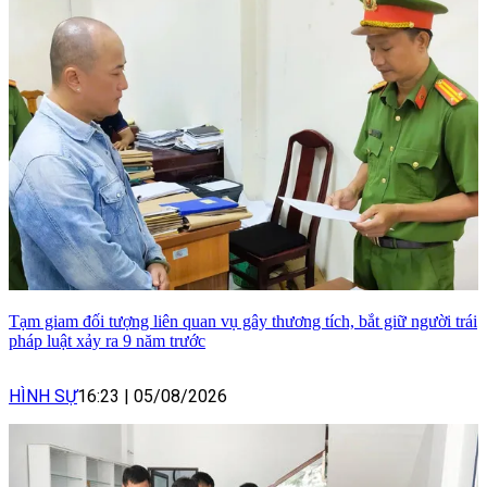
Tạm giam đối tượng liên quan vụ gây thương tích, bắt giữ người trái
pháp luật xảy ra 9 năm trước
HÌNH SỰ
16:23
|
05/08/2026