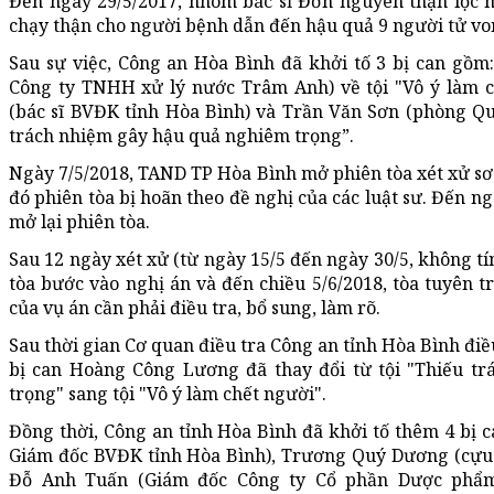
Đến ngày 29/5/2017, nhóm bác sĩ Đơn nguyên thận lọc
chạy thận cho người bệnh dẫn đến hậu quả 9 người tử vo
Sau sự việc, Công an Hòa Bình đã khởi tố 3 bị can gồ
Công ty TNHH xử lý nước Trâm Anh) về tội "Vô ý làm 
(bác sĩ BVĐK tỉnh Hòa Bình) và Trần Văn Sơn (phòng Quả
trách nhiệm gây hậu quả nghiêm trọng”.
Ngày 7/5/2018, TAND TP Hòa Bình mở phiên tòa xét xử sơ 
đó phiên tòa bị hoãn theo đề nghị của các luật sư. Đến 
mở lại phiên tòa.
Sau 12 ngày xét xử (từ ngày 15/5 đến ngày 30/5, không t
tòa bước vào nghị án và đến chiều 5/6/2018, tòa tuyên trả
của vụ án cần phải điều tra, bổ sung, làm rõ.
Sau thời gian Cơ quan điều tra Công an tỉnh Hòa Bình điều
bị can Hoàng Công Lương đã thay đổi từ tội "Thiếu t
trọng" sang tội "Vô ý làm chết người".
Đồng thời, Công an tỉnh Hòa Bình đã khởi tố thêm 4 bị
Giám đốc BVĐK tỉnh Hòa Bình), Trương Quý Dương (cựu
Đỗ Anh Tuấn (Giám đốc Công ty Cổ phần Dược phẩm