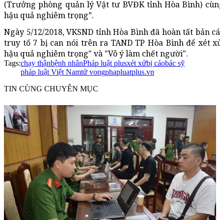
(Trưởng phòng quản lý Vật tư BVĐK tỉnh Hòa Bình) cùng
hậu quả nghiêm trọng”.
Ngày 5/12/2018, VKSND tỉnh Hòa Bình đã hoàn tất bản cá
truy tố 7 bị can nói trên ra TAND TP Hòa Bình để xét x
hậu quả nghiêm trọng" và "Vô ý làm chết người".
Tags:
chạy thận
bệnh nhân
Pháp luật plus
xét xử
bị cáo
bác sỹ
pháp luật Việt Nam
tử vong
phapluatplus.vn
TIN CÙNG CHUYÊN MỤC