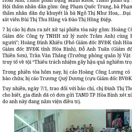
Hoài Anh; Thẩm phán Đặng Minh Khoa; Thẩm phán dự k
Hội thẩm nhân dân gồm: ông Phạm Quốc Trung, bà Phạm 
thẩm nhân dân dự khuyết là bà Ngô Thị Như Hoa,…Đại
sát viên Bùi Thị Thu Hằng và Đào Thị Hồng Điệp.
7 bị cáo bị đưa ra xét xử tại phiên tòa này gồm: Hoàng
Giám đốc Công ty TNHH xử lý nước Trâm Anh) cùng bị 
người"; Hoàng Đình Khiếu (Phó Giám đốc BVĐK tỉnh Hò
Giám đốc BVĐK tỉnh Hòa Bình), Đỗ Anh Tuấn (Giám đ
Thiên Sơn), Trần Văn Thắng (Trưởng phòng quản lý Vật 
truy tố về tội “Thiếu trách nhiệm gây hậu quả nghiêm trọ
Trong phiên tòa hôm nay, bị cáo Hoàng Công Lương có t
bào chữa; bị cáo Trương Quý Dương (cựu Giám đốc BVĐK tỉ
Tuy nhiên, ngày 7/1, trao đổi với báo chí, chị Đinh Thị 
cho biết, gia đình đã có đơn gửi TAND TP Hòa Bình xét xử
do anh này đang nằm viện điều trị.