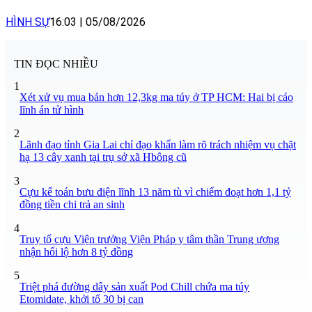
HÌNH SỰ
16:03
|
05/08/2026
TIN ĐỌC NHIỀU
1
Xét xử vụ mua bán hơn 12,3kg ma túy ở TP HCM: Hai bị cáo
lĩnh án tử hình
2
Lãnh đạo tỉnh Gia Lai chỉ đạo khẩn làm rõ trách nhiệm vụ chặt
hạ 13 cây xanh tại trụ sở xã Hbông cũ
3
Cựu kế toán bưu điện lĩnh 13 năm tù vì chiếm đoạt hơn 1,1 tỷ
đồng tiền chi trả an sinh
4
Truy tố cựu Viện trưởng Viện Pháp y tâm thần Trung ương
nhận hối lộ hơn 8 tỷ đồng
5
Triệt phá đường dây sản xuất Pod Chill chứa ma túy
Etomidate, khởi tố 30 bị can