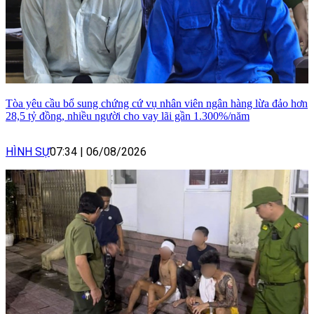
Tòa yêu cầu bổ sung chứng cứ vụ nhân viên ngân hàng lừa đảo hơn
28,5 tỷ đồng, nhiều người cho vay lãi gần 1.300%/năm
HÌNH SỰ
07:34
|
06/08/2026