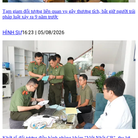
Tạm giam đối tượng liên quan vụ gây thương tích, bắt giữ người trái
pháp luật xảy ra 9 năm trước
HÌNH SỰ
16:23
|
05/08/2026
Khởi tố đối tượng điều hành phòng khám "Việt Nhật CB", thu lợi