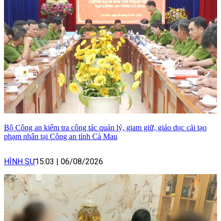
Bộ Công an kiểm tra công tác quản lý, giam giữ, giáo dục cải tạo
phạm nhân tại Công an tỉnh Cà Mau
HÌNH SỰ
15:03
|
06/08/2026