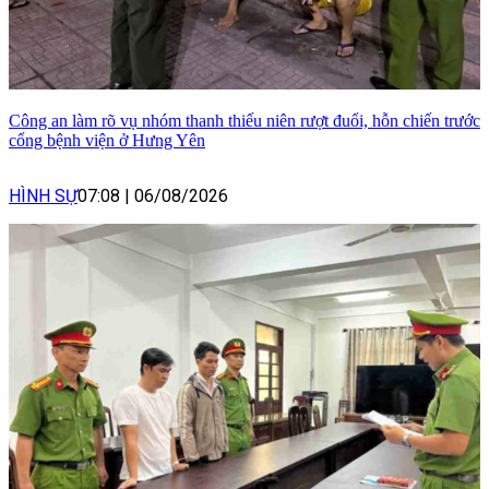
Công an làm rõ vụ nhóm thanh thiếu niên rượt đuổi, hỗn chiến trước
cổng bệnh viện ở Hưng Yên
HÌNH SỰ
07:08
|
06/08/2026