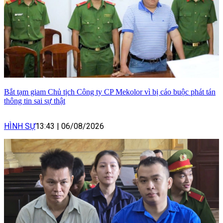
Bắt tạm giam Chủ tịch Công ty CP Mekolor vì bị cáo buộc phát tán
thông tin sai sự thật
HÌNH SỰ
13:43
|
06/08/2026