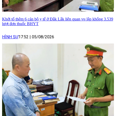
Khởi tố thêm 6 cán bộ y tế ở Đắk Lắk liên quan vụ lập khống 3.539
lượt đơn thuốc BHYT
HÌNH SỰ
17:52
|
05/08/2026