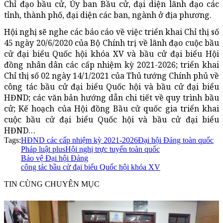
Chỉ đạo bầu cử, Ủy ban Bầu cử, đại diện lãnh đạo các
tỉnh, thành phố, đại diện các ban, ngành ở địa phương.
Hội nghị sẽ nghe các báo cáo về việc triển khai Chỉ thị số
45 ngày 20/6/2020 của Bộ Chính trị về lãnh đạo cuộc bầu
cử đại biểu Quốc hội khóa XV và bầu cử đại biểu Hội
đồng nhân dân các cấp nhiệm kỳ 2021-2026; triển khai
Chỉ thị số 02 ngày 14/1/2021 của Thủ tướng Chính phủ về
công tác bầu cử đại biểu Quốc hội và bầu cử đại biểu
HĐND; các văn bản hướng dẫn chi tiết về quy trình bầu
cử; Kế hoạch của Hội đồng Bầu cử quốc gia triển khai
cuộc bầu cử đại biểu Quốc hội và bầu cử đại biểu
HĐND…
Tags:
HĐND các cấp nhiệm kỳ 2021-2026
Đại hội Đảng toàn quốc
Pháp luật plus
Hội nghị trực tuyến toàn quốc
Bảo vệ Đại hội Đảng
công tác bầu cử đại biểu Quốc hội khóa XV
TIN CÙNG CHUYÊN MỤC