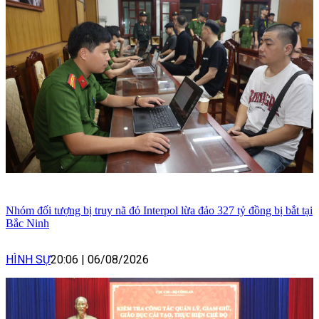
Nhóm đối tượng bị truy nã đỏ Interpol lừa đảo 327 tỷ đồng bị bắt tại
Bắc Ninh
HÌNH SỰ
20:06
|
06/08/2026