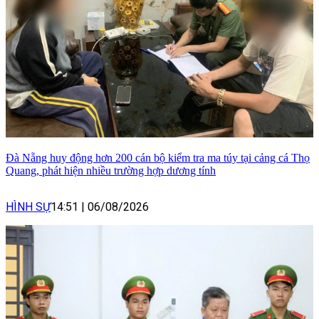
Đà Nẵng huy động hơn 200 cán bộ kiểm tra ma túy tại cảng cá Thọ
Quang, phát hiện nhiều trường hợp dương tính
HÌNH SỰ
14:51
|
06/08/2026