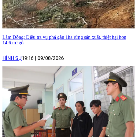
Lâm Đồng: Điều tra vụ phá gần 1ha rừng sản xuất, thiệt hại hơn
14,6 m³ gỗ
HÌNH SỰ
19:16
|
09/08/2026