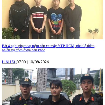
Bắt 4 nghi phạm vụ trộm cắp xe máy ở TP HCM, phát lộ thêm
nhiều vụ trộm ở địa bàn khác
HÌNH SỰ
07:00
|
10/08/2026