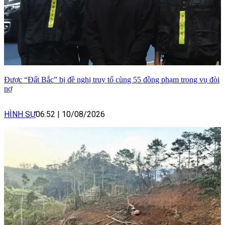
Được “Đất Bắc” bị đề nghị truy tố cùng 55 đồng phạm trong vụ đòi
nợ
HÌNH SỰ
06:52
|
10/08/2026