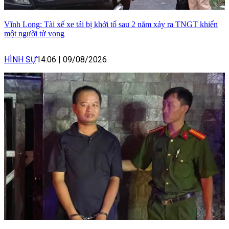
Vĩnh Long: Tài xế xe tải bị khởi tố sau 2 năm xảy ra TNGT khiến
một người tử vong
HÌNH SỰ
14:06
|
09/08/2026