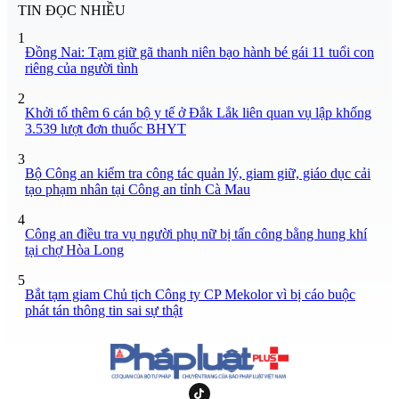
TIN ĐỌC NHIỀU
1
Đồng Nai: Tạm giữ gã thanh niên bạo hành bé gái 11 tuổi con
riêng của người tình
2
Khởi tố thêm 6 cán bộ y tế ở Đắk Lắk liên quan vụ lập khống
3.539 lượt đơn thuốc BHYT
3
Bộ Công an kiểm tra công tác quản lý, giam giữ, giáo dục cải
tạo phạm nhân tại Công an tỉnh Cà Mau
4
Công an điều tra vụ người phụ nữ bị tấn công bằng hung khí
tại chợ Hòa Long
5
Bắt tạm giam Chủ tịch Công ty CP Mekolor vì bị cáo buộc
phát tán thông tin sai sự thật