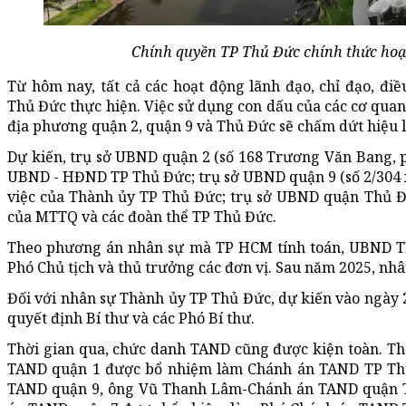
Chính quyền TP Thủ Đức chính thức hoạt
Từ hôm nay, tất cả các hoạt động lãnh đạo, chỉ đạo, đ
Thủ Đức thực hiện. Việc sử dụng con dấu của các cơ quan
địa phương quận 2, quận 9 và Thủ Đức sẽ chấm dứt hiệu l
Dự kiến, trụ sở UBND quận 2 (số 168 Trương Văn Bang, 
UBND - HĐND TP Thủ Đức; trụ sở UBND quận 9 (số 2/304 x
việc của Thành ủy TP Thủ Đức; trụ sở UBND quận Thủ Đứ
của MTTQ và các đoàn thể TP Thủ Đức.
Theo phương án nhân sự mà TP HCM tính toán, UBND TP 
Phó Chủ tịch và thủ trưởng các đơn vị. Sau năm 2025, nh
Đối với nhân sự Thành ủy TP Thủ Đức, dự kiến vào ngày 
quyết định Bí thư và các Phó Bí thư.
Thời gian qua, chức danh TAND cũng được kiện toàn. T
TAND quận 1 được bổ nhiệm làm Chánh án TAND TP Th
TAND quận 9, ông Vũ Thanh Lâm-Chánh án TAND quận 