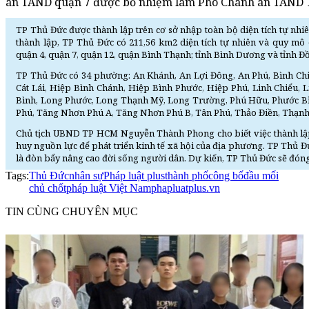
án TAND quận 7 được bổ nhiệm làm Phó Chánh án TAND 
TP Thủ Đức được thành lập trên cơ sở nhập toàn bộ diện tích tự nhiê
thành lập, TP Thủ Đức có 211,56 km2 diện tích tự nhiên và quy mô 
quận 4, quận 7, quận 12, quận Bình Thạnh; tỉnh Bình Dương và tỉnh Đ
TP Thủ Đức có 34 phường: An Khánh, An Lợi Đông, An Phú, Bình Chi
Cát Lái, Hiệp Bình Chánh, Hiệp Bình Phước, Hiệp Phú, Linh Chiểu, 
Bình, Long Phước, Long Thạnh Mỹ, Long Trường, Phú Hữu, Phước B
Phú, Tăng Nhơn Phú A, Tăng Nhơn Phú B, Tân Phú, Thảo Điền, Thạn
Chủ tịch UBND TP HCM Nguyễn Thành Phong cho biết việc thành lậ
huy nguồn lực để phát triển kinh tế xã hội của địa phương. TP Thủ Đứ
là đòn bẩy nâng cao đời sống người dân. Dự kiến, TP Thủ Đức sẽ đ
Tags:
Thủ Đức
nhân sự
Pháp luật plus
thành phố
công bố
đầu mối
chủ chốt
pháp luật Việt Nam
phapluatplus.vn
TIN CÙNG CHUYÊN MỤC