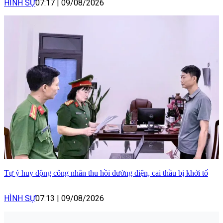
HÌNH SỰ
07:17
|
09/08/2026
Tự ý huy động công nhân thu hồi đường điện, cai thầu bị khởi tố
HÌNH SỰ
07:13
|
09/08/2026