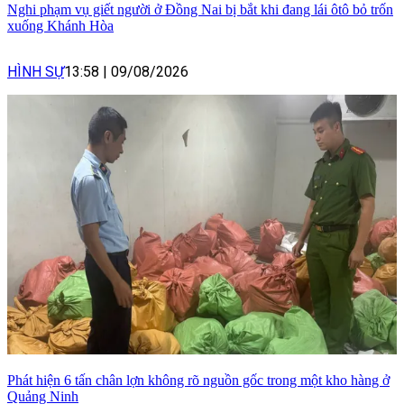
Nghi phạm vụ giết người ở Đồng Nai bị bắt khi đang lái ôtô bỏ trốn
xuống Khánh Hòa
HÌNH SỰ
13:58
|
09/08/2026
Phát hiện 6 tấn chân lợn không rõ nguồn gốc trong một kho hàng ở
Quảng Ninh