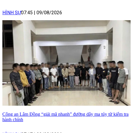
HÌNH SỰ
07:45
|
09/08/2026
Công an Lâm Đồng “giải mã nhanh” đường dây ma túy từ kiểm tra
hành chính