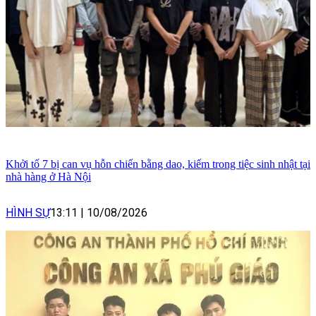
Khởi tố 7 bị can vụ hỗn chiến bằng dao, kiếm trong tiệc sinh nhật tại
nhà hàng ở Hà Nội
HÌNH SỰ
13:11
|
10/08/2026