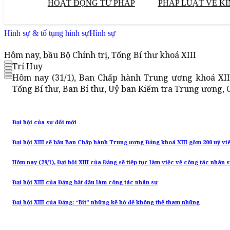
HOẠT ĐỘNG TƯ PHÁP
PHÁP LUẬT VỀ KI
Hình sự & tố tụng hình sự
Hình sự
Hôm nay, bầu Bộ Chính trị, Tổng Bí thư khoá XIII
Trí Huy
Hôm nay (31/1), Ban Chấp hành Trung ương khoá XIII
Tổng Bí thư, Ban Bí thư, Uỷ ban Kiểm tra Trung ương,
Đại hội của sự đổi mới
Đại hội XIII sẽ bầu Ban Chấp hành Trung ương Đảng khoá XIII gồm 200 uỷ vi
Hôm nay (29/1), Đại hội XIII của Đảng sẽ tiếp tục làm việc về công tác nhân 
Đại hội XIII của Đảng bắt đầu làm công tác nhân sự
Đại hội XIII của Đảng: “Bịt” những kẽ hở để không thể tham nhũng