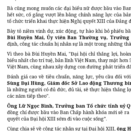
Bà cũng mong muốn các đại biểu nữ được bầu vào Ban
hết sức, cố gắng vượt lên bằng chính năng lực của bả
tổ chức triển khai thực hiện Nghị quyết XIII của Đảng 
Bày tỏ niềm vinh dự, xúc động, tự hào khi bỏ phiếu 
Bùi Huyền Mai, Ủy viên Ban Thường vụ, Trưởng
định, công tác chuẩn bị nhân sự là một trong những thà
Vì theo bà Bùi Huyền Mai, "Đại hội chỉ thắng lợi, hoà
biểu nhất cho trí tuệ, bản lĩnh Việt Nam, thay mặt hơn 
Việt Nam, cùng nhau xây dựng con đường phát triển đất
Đánh giá cao về tiêu chuẩn, năng lực, yêu cầu đối v
Sùng Đại Hùng, Giám đốc Sở Lao động Thương bin
là những người có đủ đức, đủ tài, sẽ thực hiện thắng l
các năm tiếp theo".
Ông Lữ Ngọc Bình, Trưởng ban Tổ chức tỉnh uỷ Q
đồng chí được bầu vào Ban Chấp hành khóa mới sẽ ra 
quyết của Đại hội XIII sớm đi vào cuộc sống”.
Cùng chia sẻ về công tác nhân sự tại Đại hội XIII,
ông H