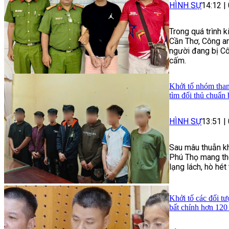
HÌNH SỰ
14:12
|
Trong quá trình 
Cần Thơ, Công an
người đang bị Cô
cấm.
Khởi tố nhóm than
tìm đối thủ chuẩn 
HÌNH SỰ
13:51
|
Sau mâu thuẫn kh
Phú Thọ mang the
lạng lách, hò hé
Khởi tố các đối tư
bất chính hơn 120