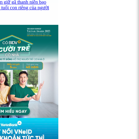
 giữ gã thanh niên bạo
 tuổi con riêng của người