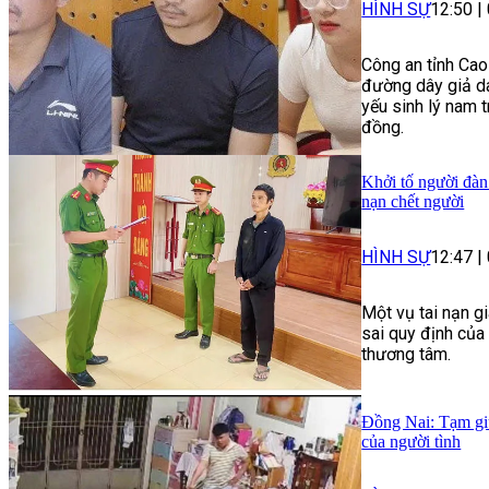
HÌNH SỰ
12:50
|
Công an tỉnh Cao
đường dây giả da
yếu sinh lý nam t
đồng.
Khởi tố người đàn
nạn chết người
HÌNH SỰ
12:47
|
Một vụ tai nạn g
sai quy định của
thương tâm.
Đồng Nai: Tạm giữ
của người tình