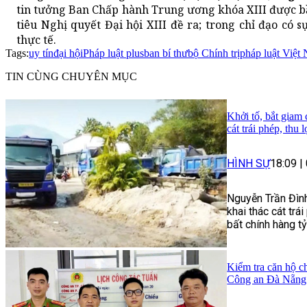
tin tưởng Ban Chấp hành Trung ương khóa XIII được b
tiêu Nghị quyết Đại hội XIII đề ra; trong chỉ đạo có s
thực tế.
Tags:
uy tín
đại hội
Pháp luật plus
ban bí thư
bộ Chính trị
pháp luật Việt
TIN CÙNG CHUYÊN MỤC
Khởi tố, bắt giam
cát trái phép, thu 
HÌNH SỰ
18:09
|
Nguyễn Trần Đình
khai thác cát trái
bất chính hàng t
Kiểm tra căn hộ ch
Công an Đà Nẵng 