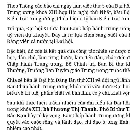
Theo Thông cáo báo chí ngày làm việc thứ 5 của Đại hội
Trung ương khoá XIII họp Hội nghị thứ Nhất, bầu Bộ 
Kiểm tra Trung ương, Chủ nhiệm Uỷ ban Kiểm tra Tru
Tối qua, Đại hội XIII đã bầu Ban Chấp hành Trung ương
uỷ viên dự khuyết. Đây là sự lựa chọn sáng suốt của 
Đảng viên cả nước tại Đại hội.
Đặc biệt, đó còn là kết quả của công tác nhân sự được c
học, dân chủ, làm từng bước, làm đến đâu, chắc đến 
Chấp hành Trung ương, Bộ Chính trị, Ban Bí thư 
Thưởng, Trưởng Ban Tuyên giáo Trung ương trước thềm
Chia sẻ bên lề Đại hội Đảng lần thứ XIII về đội ngũ lãn
Ban Chấp hành Trung ương khóa mới vừa được Đại hội 
biểu về trí tuệ, phẩm chất và bản lĩnh, có ý chí, khát v
Sau khi thực hiện trách nhiệm của đại biểu tại Đại h
ương khóa XIII,
bà Phương Thị Thanh, Phó Bí thư T
Bắc Kạn
bày tỏ kỳ vọng, Ban Chấp hành Trung ương kh
quyết vào cuộc sống và lãnh đạo, chỉ đạo ở từng lĩnh 
nhiệm cao nhất.