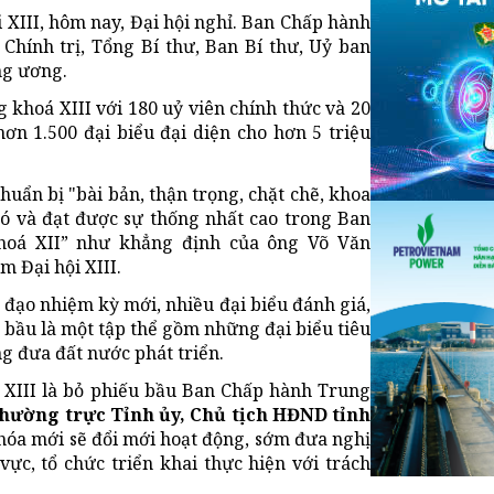
 XIII, hôm nay, Đại hội nghỉ. Ban Chấp hành
Chính trị, Tổng Bí thư, Ban Bí thư, Uỷ ban
ng ương.
 khoá XIII với 180 uỷ viên chính thức và 20
hơn 1.500 đại biểu đại diện cho hơn 5 triệu
huẩn bị "bài bản, thận trọng, chặt chẽ, khoa
đó và đạt được sự thống nhất cao trong Ban
khoá XII” như khẳng định của ông Võ Văn
 Đại hội XIII.
h đạo nhiệm kỳ mới, nhiều đại biểu đánh giá,
bầu là một tập thể gồm những đại biểu tiêu
ọng đưa đất nước phát triển.
ội XIII là bỏ phiếu bầu Ban Chấp hành Trung
hường trực Tỉnh ủy, Chủ tịch HĐND tỉnh
óa mới sẽ đổi mới hoạt động, sớm đưa nghị
vực, tổ chức triển khai thực hiện với trách