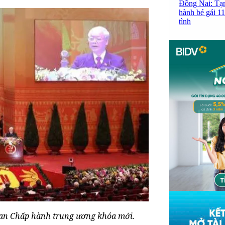
Đồng Nai: Tạm
hành bé gái 11
tình
 Ban Chấp hành trung ương khóa mới.