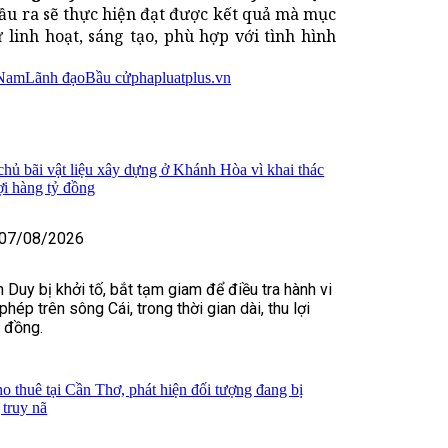
ầu ra sẽ thực hiện đạt được kết quả mà mục
ự linh hoạt, sáng tạo, phù hợp với tình hình
 Nam
Lãnh đạo
Bầu cử
phapluatplus.vn
 chủ bãi vật liệu xây dựng ở Khánh Hòa vì khai thác
lợi hàng tỷ đồng
07/08/2026
 Duy bị khởi tố, bắt tạm giam để điều tra hành vi
 phép trên sông Cái, trong thời gian dài, thu lợi
ỷ đồng.
o thuê tại Cần Thơ, phát hiện đối tượng đang bị
truy nã