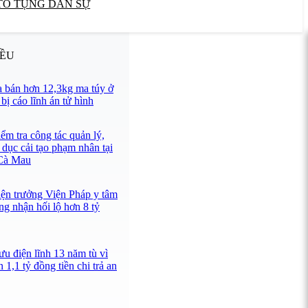
TỐ TỤNG DÂN SỰ
IỀU
 bán hơn 12,3kg ma túy ở
ị cáo lĩnh án tử hình
ểm tra công tác quản lý,
 dục cải tạo phạm nhân tại
 Cà Mau
iện trưởng Viện Pháp y tâm
ng nhận hối lộ hơn 8 tỷ
u điện lĩnh 13 năm tù vì
 1,1 tỷ đồng tiền chi trả an