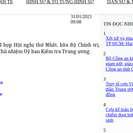
NH TẾ
HÌNH SỰ & TỐ TỤNG HÌNH SỰ
DÂN SỰ & 
31/01/2021
09:08
TIN ĐỌC NH
1
Xét xử vụ mua
TP HCM: Hai b
 họp Hội nghị thứ Nhất, bầu Bộ Chính trị,
 Chủ nhiệm Uỷ ban Kiểm tra Trung ương.
2
Bộ Công an ki
giam giữ, giáo
Công an tỉnh
3
ên
Truy tố cựu V
thần Trung ươ
sự
đồng
4
Cựu kế toán bư
chiếm đoạt hơn
sinh
5