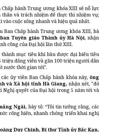
 Chấp hành Trung ương khóa XIII sẽ nỗ lực
n thân và trách nhiệm để thực thi nhiệm vụ;
đi vào cuộc sống nhanh và hiệu quả nhất.
bầu Ban Chấp hành Trung ương khóa XIII, bà
 ban Tuyên giáo Thành ủy Hà Nội
, nhận
nh công của Đại hội lần thứ XIII.
n thành mục tiêu khi bầu được đại biểu tiêu
5 triệu đảng viên và gần 100 triệu người dân
 nước thời gian tới".
ới các ủy viên Ban Chấp hành khóa này,
ông
h và Xã hội tỉnh Hà Giang,
nhận xét, "đó
ợi Nghị quyết của Đại hội trong 5 năm tới và
uảng Ngãi,
bày tỏ: “Tôi tin tưởng rằng, các
sức cống hiến, nhanh chóng triển khai nghị
oàng Duy Chinh, Bí thư Tỉnh ủy Bắc Kạn,