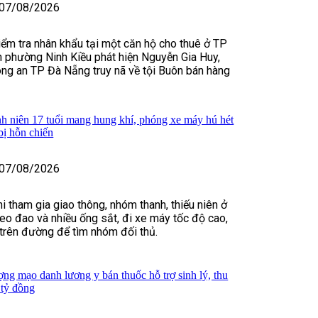
07/08/2026
kiểm tra nhân khẩu tại một căn hộ cho thuê ở TP
 phường Ninh Kiều phát hiện Nguyễn Gia Huy,
ng an TP Đà Nẵng truy nã về tội Buôn bán hàng
h niên 17 tuổi mang hung khí, phóng xe máy hú hét
bị hỗn chiến
07/08/2026
i tham gia giao thông, nhóm thanh, thiếu niên ở
o đao và nhiều ống sắt, đi xe máy tốc độ cao,
t trên đường để tìm nhóm đối thủ.
ợng mạo danh lương y bán thuốc hỗ trợ sinh lý, thu
 tỷ đồng