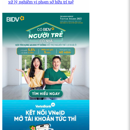
xử lý nghiêm vi phạm sở hữu trí tuệ