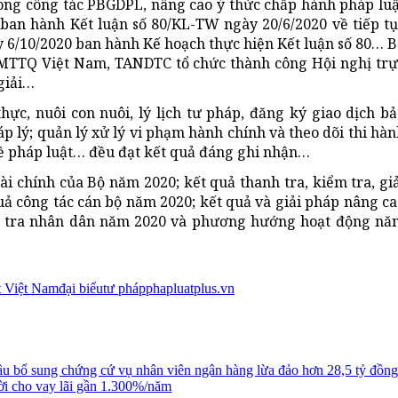
ong công tác PBGDPL, nâng cao ý thức chấp hành pháp luậ
ban hành Kết luận số 80/KL-TW ngày 20/6/2020 về tiếp tụ
ày 6/10/2020 ban hành Kế hoạch thực hiện Kết luận số 80… 
MTTQ Việt Nam, TANDTC tổ chức thành công Hội nghị trự
giải…
hực, nuôi con nuôi, lý lịch tư pháp, đăng ký giao dịch b
p lý; quản lý xử lý vi phạm hành chính và theo dõi thi hà
 về pháp luật… đều đạt kết quả đáng ghi nhận…
ài chính của Bộ năm 2020; kết quả thanh tra, kiểm tra, gi
quả công tác cán bộ năm 2020; kết quả và giải pháp nâng c
h tra nhân dân năm 2020 và phương hướng hoạt động nă
t Việt Nam
đại biểu
tư pháp
phapluatplus.vn
ầu bổ sung chứng cứ vụ nhân viên ngân hàng lừa đảo hơn 28,5 tỷ đồng
ời cho vay lãi gần 1.300%/năm