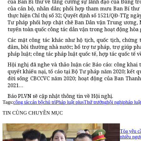
của Ban Bí thư về tăng cường sự lãnh đạo của Đảng tr
của cán bộ, nhân dân; phối hợp tham mưu Ban Bí thư 
thực hiện Chỉ thị số 32; Quyết định số 1521/QĐ-TTg ng
Tư pháp phối hợp chặt chẽ Ban Dân vận Trung ương, 
tuyến toàn quốc công tác dân vận trong hoạt động hòa 
Các mặt công tác khác như hộ tịch, quốc tịch, chứng t
đảm, bồi thường nhà nước; bổ trợ tư pháp, trợ giúp phá
pháp luật; công tác pháp luật quốc tế, hợp tác quốc tế
Hội nghị đã nghe và thảo luận các Báo cáo: công khai t
quyết khiếu nại, tố cáo tại Bộ Tư pháp năm 2020; kết 
đời sống CBCCVC năm 2020; hoạt động của Ban Than
2021…
Báo PLVN sẽ cập nhật thông tin về Hội nghị.
Tags:
công tác
cán bộ
chủ trì
Pháp luật plus
Thứ trưởng
hội nghị
pháp luậ
TIN CÙNG CHUYÊN MỤC
Tòa yêu c
nhiều ngư