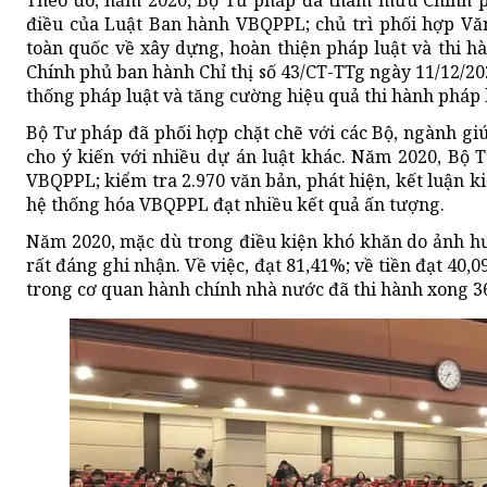
điều của Luật Ban hành VBQPPL; chủ trì phối hợp V
toàn quốc về xây dựng, hoàn thiện pháp luật và thi 
Chính phủ ban hành Chỉ thị số 43/CT-TTg ngày 11/12/20
thống pháp luật và tăng cường hiệu quả thi hành pháp 
Bộ Tư pháp đã phối hợp chặt chẽ với các Bộ, ngành giú
cho ý kiến với nhiều dự án luật khác. Năm 2020, Bộ 
VBQPPL; kiểm tra 2.970 văn bản, phát hiện, kết luận kiể
hệ thống hóa VBQPPL đạt nhiều kết quả ấn tượng.
Năm 2020, mặc dù trong điều kiện khó khăn do ảnh h
rất đáng ghi nhận. Về việc, đạt 81,41%; về tiền đạt 4
trong cơ quan hành chính nhà nước đã thi hành xong 363