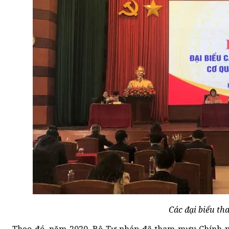
Các đại biểu th
Theo đó, năm 2020, Bộ Tư pháp đã tham mưu Chính ph