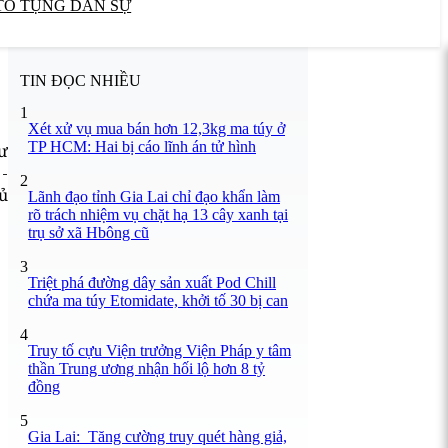
TỐ TỤNG DÂN SỰ
TIN ĐỌC NHIỀU
1
Xét xử vụ mua bán hơn 12,3kg ma túy ở
TP HCM: Hai bị cáo lĩnh án tử hình
ư
-
2
ủ
Lãnh đạo tỉnh Gia Lai chỉ đạo khẩn làm
rõ trách nhiệm vụ chặt hạ 13 cây xanh tại
trụ sở xã Hbông cũ
3
Triệt phá đường dây sản xuất Pod Chill
chứa ma túy Etomidate, khởi tố 30 bị can
4
Truy tố cựu Viện trưởng Viện Pháp y tâm
thần Trung ương nhận hối lộ hơn 8 tỷ
đồng
5
Gia Lai: Tăng cường truy quét hàng giả,