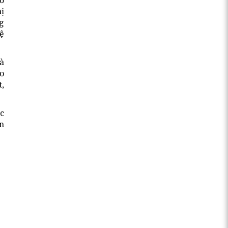
ị
g
hệ
à
o
t,
c
ền