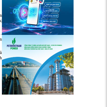
n
;
-
n
ả
h