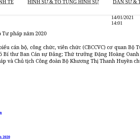
NH TẾ
HÌNH SỰ & TỐ TỤNG HÌNH SỰ
DÂN SỰ & 
14/01/2021
14:01
Bộ Tư pháp năm 2020
biểu cán bộ, công chức, viên chức (CBCCVC) cơ quan Bộ T
 Bí thư Ban Cán sự Đảng; Thứ trưởng Đặng Hoàng Oanh 
háp và Chủ tịch Công đoàn Bộ Khương Thị Thanh Huyền ch
ân
h 2020