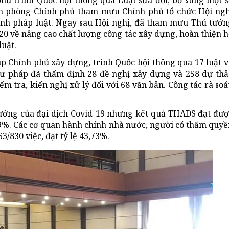
ăn phòng Chính phủ tham mưu Chính phủ tổ chức Hội ngh
hành pháp luật. Ngay sau Hội nghị, đã tham mưu Thủ tướn
20 về nâng cao chất lượng công tác xây dựng, hoàn thiện 
luật.
p Chính phủ xây dựng, trình Quốc hội thông qua 17 luật v
Tư pháp đã thẩm định 28 đề nghị xây dựng và 258 dự thả
m tra, kiến nghị xử lý đối với 68 văn bản. Công tác rà soá
ưởng của đại dịch Covid-19 nhưng kết quả THADS đạt đượ
0,09%. Các cơ quan hành chính nhà nước, người có thẩm quy
/830 việc, đạt tỷ lệ 43,73%.