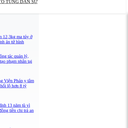
TỐ TỤNG DÂN SỰ
n 12,3kg ma túy ở
nh án tử hình
ông tác quản lý,
 tạo phạm nhân tại
ng Viện Pháp y tâm
hối lộ hơn 8 tỷ
lĩnh 13 năm tù vì
ồng tiền chi trả an