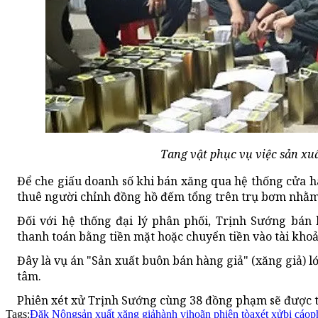
Tang vật phục vụ việc sản xuấ
Để che giấu doanh số khi bán xăng qua hệ thống cửa 
thuê người chỉnh đồng hồ đếm tổng trên trụ bơm nhằm 
Đối với hệ thống đại lý phân phối, Trịnh Sướng bá
thanh toán bằng tiền mặt hoặc chuyển tiền vào tài kho
Đây là vụ án "Sản xuất buôn bán hàng giả" (xăng giả) 
tâm.
Phiên xét xử Trịnh Sướng cùng 38 đồng phạm sẽ được t
Tags:
Đăk Nông
sản xuất xăng giả
hành vi
hoãn phiên tòa
xét xử
bị cáo
p