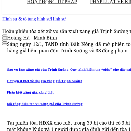
HOẠT ĐỘNG TƯ PHÁP
PHÁP LUẬT VỀ KI
Hình sự & tố tụng hình sự
Hình sự
Hoãn phiên tòa xét xử vụ sản xuất xăng giả Trịnh Sướng
Hoàng Hà - Minh Bình
Sáng ngày 12/1, TAND tỉnh Đắk Nông đã mở phiên tò
hàng giả liên quan đến Trịnh Sướng và 38 đồng phạm.
Sau vụ làm xăng giả của Trịnh Sướng: Quy trình kiểm tra “giúp” che đậy sa
Chuyện ít biết về đại gia xăng giả Trịnh Sướng
Phân biệt xăng giả, xăng thật
Mở rộng điều tra vụ xăng giả của Trịnh Sướng
Tại phiên tòa, HĐXX cho biết trong 39 bị cáo thì có 3 b
mặt không lý do và 1 người được gia đình gửi đến tòa 