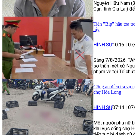
Nguyễn Hữu Nam (33
Cạn, tỉnh Gia Lai) để
Tiến "Bịp" hầu tòa tr
túy
HÌNH SỰ
10:16
|
07
Sáng 7/8/2026, TAN
sơ thẩm xét xử Ngu
phạm về tội Tổ chức
Công an điều tra vụ n
chợ Hòa Long
HÌNH SỰ
07:14
|
07
Một người phụ nữ bị
khu vực cổng chợ H
tiếp tục bị đánh dù