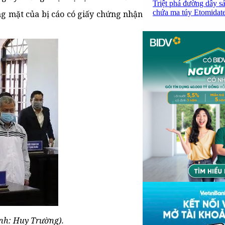
Triệt phá đường dây sả
chứa ma túy Etomidate,
ng mặt của bị cáo có giấy chứng nhận
Ảnh: Huy Trường).