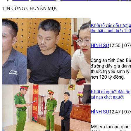
TIN CÙNG CHUYÊN MỤC
Khởi tố các đối tượng
thu bất chính hơn 120
HÌNH SỰ
12:50
|
07
Công an tỉnh Cao Bằ
đường dây giả danh 
thuốc trị yếu sinh lý
hơn 120 tỷ đồng.
Khởi tố người đàn ôn
tai nạn chết người
HÌNH SỰ
12:47
|
07
Một vụ tai nạn giao