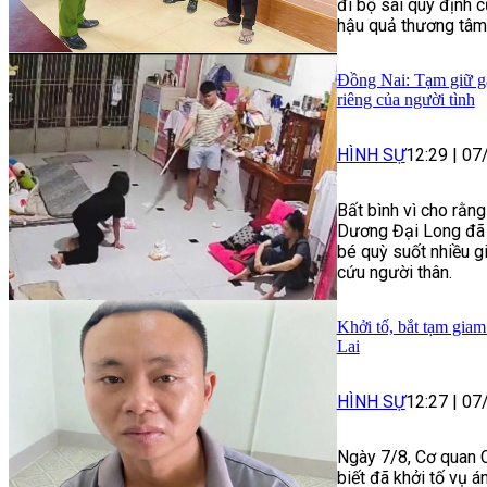
đi bộ sai quy định 
hậu quả thương tâm
Đồng Nai: Tạm giữ gã
riêng của người tình
HÌNH SỰ
12:29
|
07
Bất bình vì cho rằng
Dương Đại Long đã 
bé quỳ suốt nhiều gi
cứu người thân.
Khởi tố, bắt tạm giam
Lai
HÌNH SỰ
12:27
|
07
Ngày 7/8, Cơ quan C
biết đã khởi tố vụ á