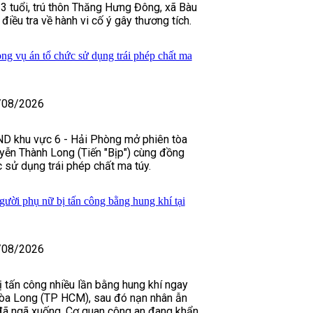
 tuổi, trú thôn Thăng Hưng Đông, xã Bàu
 điều tra về hành vi cố ý gây thương tích.
ong vụ án tổ chức sử dụng trái phép chất ma
/08/2026
D khu vực 6 - Hải Phòng mở phiên tòa
yễn Thành Long (Tiến "Bịp") cùng đồng
 sử dụng trái phép chất ma túy.
gười phụ nữ bị tấn công bằng hung khí tại
/08/2026
 tấn công nhiều lần bằng hung khí ngay
òa Long (TP HCM), sau đó nạn nhân ẫn
 đã ngã xuống. Cơ quan công an đang khẩn