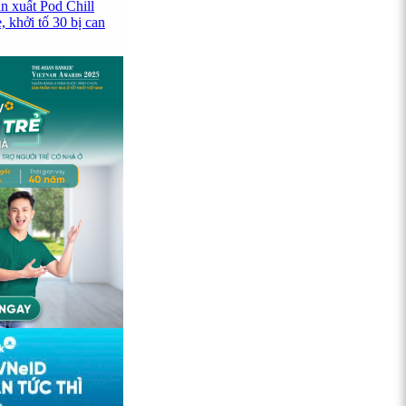
n xuất Pod Chill
 khởi tố 30 bị can