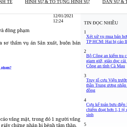
NH TẾ
HÌNH SỰ & TỐ TỤNG HÌNH SỰ
DÂN SỰ & 
12/01/2021
12:24
TIN ĐỌC NHIỀU
 và đồng phạm
1
Xét xử vụ mua bán hơ
TP HCM: Hai bị cáo lĩ
a sơ thẩm vụ án Sản xuất, buôn bán
2
Bộ Công an kiểm tra c
giam giữ, giáo dục cải
Công an tỉnh Cà Mau
i phạm?
3
Truy tố cựu Viện trưở
thần Trung ương nhận 
đồng
4
Cựu kế toán bưu điện 
chiếm đoạt hơn 1,1 tỷ đ
sinh
ị cáo vắng mặt, trong đó 1 người vắng
5
1 giấy chứng nhận bị bệnh tâm thần.