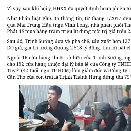
Vì vậy, sau khi hội ý, HĐXX đã quyết định hoãn phiên tò
Như Pháp luật Plus đã thông tin, từ tháng 1/2017 đế
qua Mai Trung Hậu (ngụ Vĩnh Long, nhà phân phối Th
Phát để mua hàng trăm triệu lít dung môi trị giá trên 2
Sau đó, Trịnh Sướng đưa về pha chế, sản xuất hơn 137 tr
DO giả, giá trị tương đương 2.518 tỷ đồng, thu lợi bất c
Ngoài 16 cửa hàng thuộc sở hữu của Trịnh Sướng, ng
cho 192 cửa hàng thuộc đại lý bán lẻ của Công ty TNH
Tuyết (42 tuổi, ngụ TP HCM) làm giám đốc và Công ty 
Cần Thơ của con trai là Trịnh Thành Hưng đứng tên 75