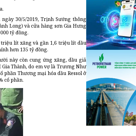
a.
n ngày 30/5/2019, Trịnh Sướng thông
ành Long) và cửa hàng sơn Gia Hưng
.000 tỷ đồng.
iệu lít xăng và gần 1,6 triệu lít dầu
hính hơn 135 tỷ đồng.
ười này còn cung ứng xăng, dầu giả
H Gia Thành, do em vợ là Trương Như
Cổ phần Thương mại hóa dầu Ressol ở
% cổ phần.