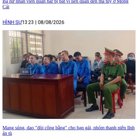
Ba nữ nhân viên quán bar bị bắt vì liên quan đến ma túy ở Móng
Cái
HÌNH SỰ
13:23
|
08/08/2026
Mang súng, dao "đòi công bằng" cho bạn gái, nhóm thanh niên lĩnh
án tù