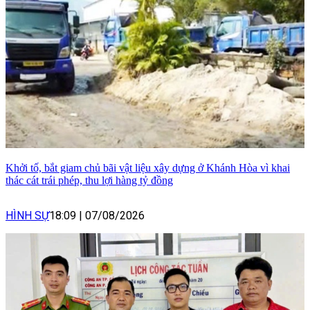
Khởi tố, bắt giam chủ bãi vật liệu xây dựng ở Khánh Hòa vì khai
thác cát trái phép, thu lợi hàng tỷ đồng
HÌNH SỰ
18:09
|
07/08/2026