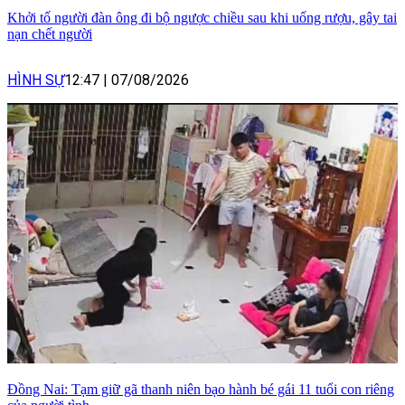
Khởi tố người đàn ông đi bộ ngược chiều sau khi uống rượu, gây tai
nạn chết người
HÌNH SỰ
12:47
|
07/08/2026
Đồng Nai: Tạm giữ gã thanh niên bạo hành bé gái 11 tuổi con riêng