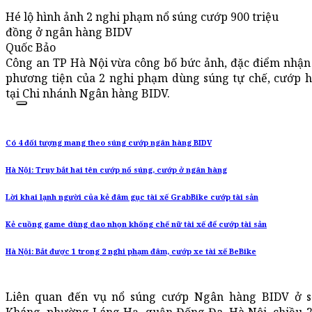
Hé lộ hình ảnh 2 nghi phạm nổ súng cướp 900 triệu
đồng ở ngân hàng BIDV
Quốc Bảo
Công an TP Hà Nội vừa công bố bức ảnh, đặc điểm nhận 
phương tiện của 2 nghi phạm dùng súng tự chế, cướp h
tại Chi nhánh Ngân hàng BIDV.
Có 4 đối tượng mang theo súng cướp ngân hàng BIDV
Hà Nội: Truy bắt hai tên cướp nổ súng, cướp ở ngân hàng
Lời khai lạnh người của kẻ đâm gục tài xế GrabBike cướp tài sản
Kẻ cuồng game dùng dao nhọn khống chế nữ tài xế để cướp tài sản
Hà Nội: Bắt được 1 trong 2 nghi phạm đâm, cướp xe tài xế BeBike
Liên quan đến vụ nổ súng cướp Ngân hàng BIDV ở 