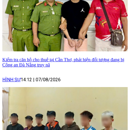
Kiểm tra căn hộ cho thuê tại Cần Thơ, phát hiện đối tượng đang bị
Công an Đà Nẵng truy nã
HÌNH SỰ
14:12
|
07/08/2026