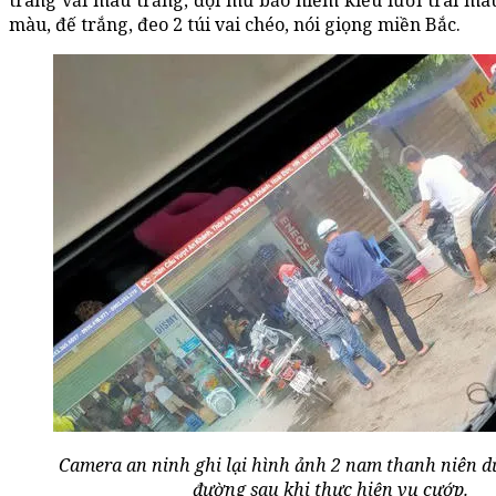
trang vải màu trắng, đội mũ bảo hiểm kiểu lưỡi trai màu 
màu, đế trắng, đeo 2 túi vai chéo, nói giọng miền Bắc.
Camera an ninh ghi lại hình ảnh 2 nam thanh niên dừ
đường sau khi thực hiện vụ cướp.