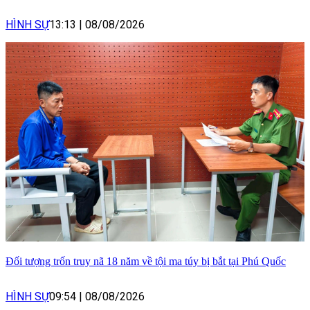
HÌNH SỰ
13:13
|
08/08/2026
Đối tượng trốn truy nã 18 năm về tội ma túy bị bắt tại Phú Quốc
HÌNH SỰ
09:54
|
08/08/2026