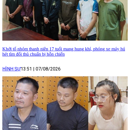
Khởi tố nhóm thanh niên 17 tuổi mang hung khí, phóng xe máy hú
hét tìm đối thủ chuẩn bị hỗn chiến
HÌNH SỰ
13:51
|
07/08/2026