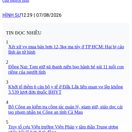
của người tình
HÌNH SỰ
12:29
|
07/08/2026
TIN ĐỌC NHIỀU
1
Xét xử vụ mua bán hơn 12,3kg ma túy ở TP HCM: Hai bị cáo
lĩnh án tử hình
2
Đồng Nai: Tạm giữ gã thanh niên bạo hành bé gái 11 tuổi con
riêng của người tình
3
Khởi tố thêm 6 cán bộ y tế ở Đắk Lắk liên quan vụ lập khống
3.539 lượt đơn thuốc BHYT
4
Bộ Công an kiểm tra công tác quản lý, giam giữ, giáo dục cải
tạo phạm nhân tại Công an tỉnh Cà Mau
5
Truy tố cựu Viện trưởng Viện Pháp y tâm thần Trung ương