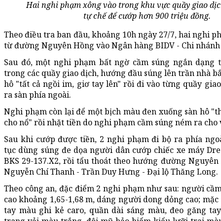
Hai nghi phạm xông vào trong khu vực quầy giao dị
tự chế để cướp hơn 900 triệu đồng.
Theo điều tra ban đầu, khoảng 10h ngày 27/7, hai nghi p
từ đường Nguyên Hồng vào Ngân hàng BIDV - Chi nhánh
Sau đó, một nghi phạm bất ngờ cầm súng ngắn dạng t
trong các quầy giao dịch, hướng đầu súng lên trần nhà b
hô "tất cả ngồi im, giơ tay lên" rồi đi vào từng quầy gia
ra sàn phía ngoài.
Nghi phạm còn lại để một bịch màu đen xuống sàn hô "th
cho nổ" rồi nhặt tiền do nghi phạm cầm súng ném ra cho 
Sau khi cướp được tiền, 2 nghi phạm đi bộ ra phía ngo
tục dùng súng đe dọa người dân cướp chiếc xe máy D
BKS 29-137.X2, rồi tẩu thoát theo hướng đường Nguyên 
Nguyễn Chí Thanh - Trần Duy Hưng - Đại lộ Thăng Long.
Theo công an, đặc điểm 2 nghi phạm như sau: người cầm
cao khoảng 1,65-1,68 m, dáng người dong dỏng cao; mặc
tay màu ghi kẻ caro, quần dài sáng màu, đeo găng ta