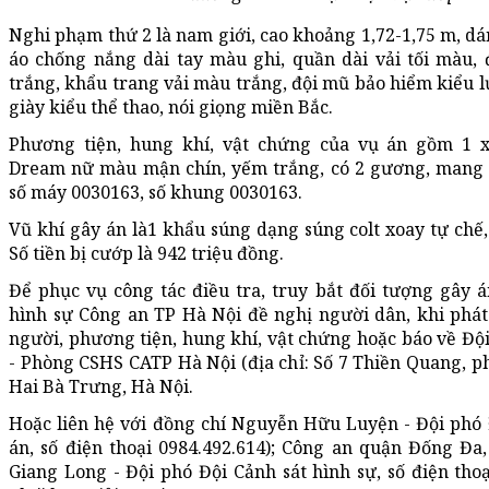
Nghi phạm thứ 2 là nam giới, cao khoảng 1,72-1,75 m, d
áo chống nắng dài tay màu ghi, quần dài vải tối màu,
trắng, khẩu trang vải màu trắng, đội mũ bảo hiểm kiểu lư
giày kiểu thể thao, nói giọng miền Bắc.
Phương tiện, hung khí, vật chứng của vụ án gồm 1 
Dream nữ màu mận chín, yếm trắng, có 2 gương, mang b
số máy 0030163, số khung 0030163.
Vũ khí gây án là1 khẩu súng dạng súng colt xoay tự chế,
Số tiền bị cướp là 942 triệu đồng.
Để phục vụ công tác điều tra, truy bắt đối tượng gây 
hình sự Công an TP Hà Nội đề nghị người dân, khi phát
người, phương tiện, hung khí, vật chứng hoặc báo về Đội
- Phòng CSHS CATP Hà Nội (địa chỉ: Số 7 Thiền Quang, 
Hai Bà Trưng, Hà Nội.
Hoặc liên hệ với đồng chí Nguyễn Hữu Luyện - Đội phó 
án, số điện thoại 0984.492.614); Công an quận Đống Đa
Giang Long - Đội phó Đội Cảnh sát hình sự, số điện thoạ