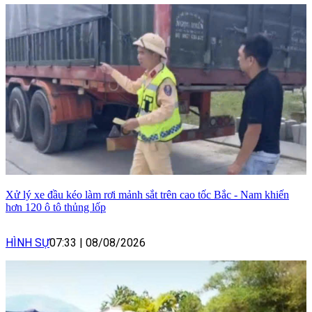
Xử lý xe đầu kéo làm rơi mảnh sắt trên cao tốc Bắc - Nam khiến
hơn 120 ô tô thủng lốp
HÌNH SỰ
07:33
|
08/08/2026