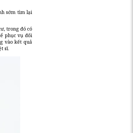
nh sớm tìm lại
cư, trong đó có
để phục vụ đối
ng vào kết quả
t sĩ.