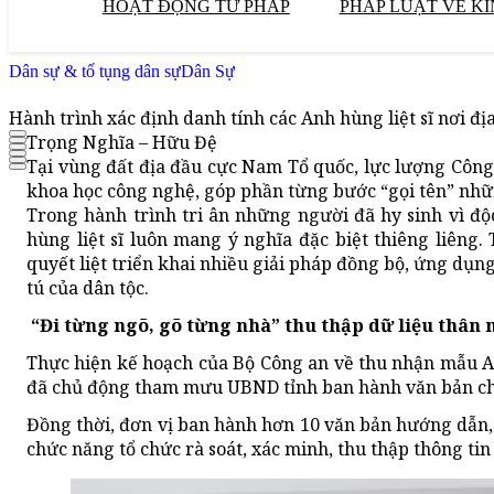
HOẠT ĐỘNG TƯ PHÁP
PHÁP LUẬT VỀ KI
Dân sự & tố tụng dân sự
Dân Sự
Hành trình xác định danh tính các Anh hùng liệt sĩ nơi đ
Trọng Nghĩa – Hữu Đệ
Tại vùng đất địa đầu cực Nam Tổ quốc, lực lượng Công 
khoa học công nghệ, góp phần từng bước “gọi tên” nhữ
Trong hành trình tri ân những người đã hy sinh vì độc
hùng liệt sĩ luôn mang ý nghĩa đặc biệt thiêng liêng
quyết liệt triển khai nhiều giải pháp đồng bộ, ứng dụ
tú của dân tộc.
“Đi từng ngõ, gõ từng nhà” thu thập dữ liệu thân n
Thực hiện kế hoạch của Bộ Công an về thu nhận mẫu AD
đã chủ động tham mưu UBND tỉnh ban hành văn bản chỉ 
Đồng thời, đơn vị ban hành hơn 10 văn bản hướng dẫn, 
chức năng tổ chức rà soát, xác minh, thu thập thông tin 