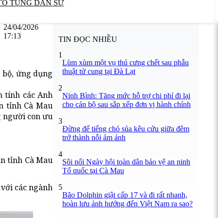
TỐ TỤNG DÂN SỰ
24/04/2026
17:13
TIN ĐỌC NHIỀU
1
Lùm xùm một vụ thú cưng chết sau phẫu
thuật tử cung tại Đà Lạt
g bộ, ứng dụng
2
h tính các Anh
Ninh Bình: Tăng mức hỗ trợ chi phí đi lại
cho cán bộ sau sắp xếp đơn vị hành chính
an tỉnh Cà Mau
g người con ưu
3
Đừng để tiếng chó sủa kêu cứu giữa đêm
trở thành nỗi ám ảnh
4
an tỉnh Cà Mau
Sôi nổi Ngày hội toàn dân bảo vệ an ninh
Tổ quốc tại Cà Mau
 với các ngành
5
Bão Dolphin giật cấp 17 và đi rất nhanh,
hoàn lưu ảnh hưởng đến Việt Nam ra sao?