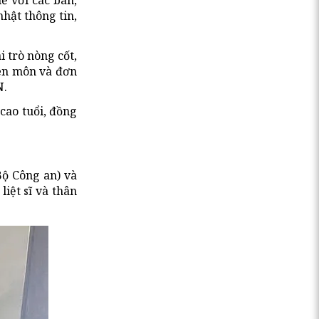
ẽ với các ban,
nhật thông tin,
 trò nòng cốt,
yên môn và đơn
N.
cao tuổi, đồng
Bộ Công an) và
iệt sĩ và thân