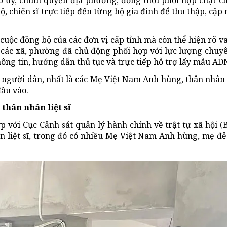
 ủy, chính quyền địa phương, đồng thời phối hợp chặt ch
, chiến sĩ trực tiếp đến từng hộ gia đình để thu thập, cập 
ộc đồng bộ của các đơn vị cấp tỉnh mà còn thể hiện rõ vai
n các xã, phường đã chủ động phối hợp với lực lượng chu
thông tin, hướng dẫn thủ tục và trực tiếp hỗ trợ lấy mẫu AD
cho người dân, nhất là các Mẹ Việt Nam Anh hùng, thân nhân 
đầu vào.
thân nhân liệt sĩ
 với Cục Cảnh sát quản lý hành chính về trật tự xã hội (
 liệt sĩ, trong đó có nhiều Mẹ Việt Nam Anh hùng, mẹ đẻ l