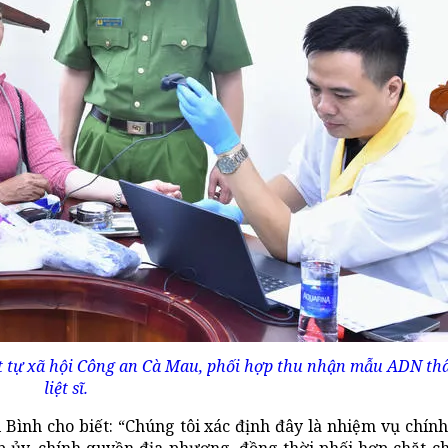
ật tự xã hội Công an Cà Mau, phối hợp thu nhận mẫu ADN th
liệt sĩ.
ình cho biết: “Chúng tôi xác định đây là nhiệm vụ chính 