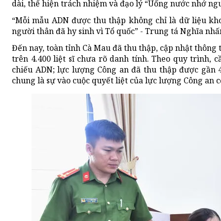
dài, thể hiện trách nhiệm và đạo lý “Uống nước nhớ ng
“Mỗi mẫu ADN được thu thập không chỉ là dữ liệu khoa
người thân đã hy sinh vì Tổ quốc” - Trung tá Nghĩa nh
Đến nay, toàn tỉnh Cà Mau đã thu thập, cập nhật thông ti
trên 4.400 liệt sĩ chưa rõ danh tính. Theo quy trình,
chiếu ADN; lực lượng Công an đã thu thập được gần 4
chung là sự vào cuộc quyết liệt của lực lượng Công an cơ