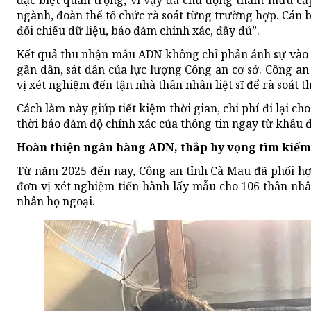
đặc biệt quan trọng, vì vậy đã chủ động tham mưu cấp
ngành, đoàn thể tổ chức rà soát từng trường hợp. Cán bộ
đối chiếu dữ liệu, bảo đảm chính xác, đầy đủ”.
Kết quả thu nhận mẫu ADN không chỉ phản ánh sự vào cu
gần dân, sát dân của lực lượng Công an cơ sở. Công a
vị xét nghiệm đến tận nhà thân nhân liệt sĩ để rà soát 
Cách làm này giúp tiết kiệm thời gian, chi phí đi lại 
thời bảo đảm độ chính xác của thông tin ngay từ khâu 
Hoàn thiện ngân hàng ADN, thắp hy vọng tìm kiếm 
Từ năm 2025 đến nay, Công an tỉnh Cà Mau đã phối hợp
đơn vị xét nghiệm tiến hành lấy mẫu cho 106 thân nhân
nhân họ ngoại.