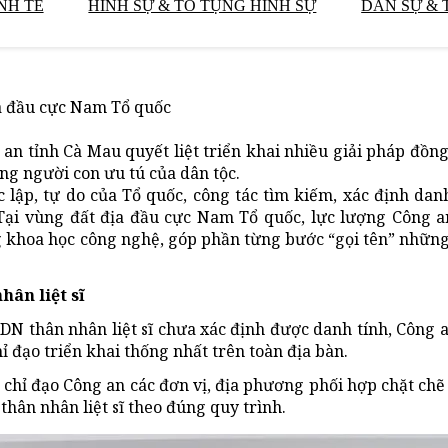
NH TẾ
HÌNH SỰ & TỐ TỤNG HÌNH SỰ
DÂN SỰ & 
ịa đầu cực Nam Tổ quốc
an tỉnh Cà Mau quyết liệt triển khai nhiều giải pháp đồn
ng người con ưu tú của dân tộc.
 lập, tự do của Tổ quốc, công tác tìm kiếm, xác định dan
. Tại vùng đất địa đầu cực Nam Tổ quốc, lực lượng Công 
ng khoa học công nghệ, góp phần từng bước “gọi tên” nhữn
hân liệt sĩ
N thân nhân liệt sĩ chưa xác định được danh tính, Công 
đạo triển khai thống nhất trên toàn địa bàn.
chỉ đạo Công an các đơn vị, địa phương phối hợp chặt chẽ
thân nhân liệt sĩ theo đúng quy trình.