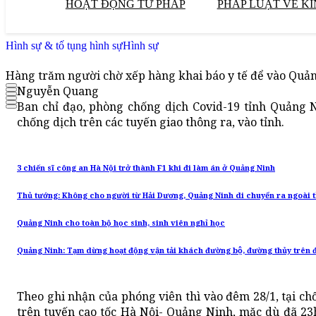
HOẠT ĐỘNG TƯ PHÁP
PHÁP LUẬT VỀ KI
Hình sự & tố tụng hình sự
Hình sự
Hàng trăm người chờ xếp hàng khai báo y tế để vào Quả
Nguyễn Quang
Ban chỉ đạo, phòng chống dịch Covid-19 tỉnh Quảng N
chống dịch trên các tuyến giao thông ra, vào tỉnh.
3 chiến sĩ công an Hà Nội trở thành F1 khi đi làm án ở Quảng Ninh
Thủ tướng: Không cho người từ Hải Dương, Quảng Ninh di chuyển ra ngoài t
Quảng Ninh cho toàn bộ học sinh, sinh viên nghỉ học
Quảng Ninh: Tạm dừng hoạt động vận tải khách đường bộ, đường thủy trên đị
Theo ghi nhận của phóng viên thì vào đêm 28/1, tại ch
trên tuyến cao tốc Hà Nội- Quảng Ninh, mặc dù đã 2