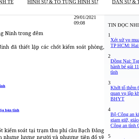
NH TẾ
HÌNH SỰ & TỐ TỤNG HÌNH SỰ
DÂN SỰ & 
29/01/2021
09:08
TIN ĐỌC NH
ng Ninh trong đêm
1
Xét xử vụ mua
TP HCM: Hai b
inh đã thiết lập các chốt kiểm soát phòng,
2
Đồng Nai: Tạm
hành bé gái 11
tình
3
ỉnh
Khởi tố thêm 6
quan vụ lập k
BHYT
4
a bàn tỉnh
Bộ Công an ki
giam giữ, giáo
Công an tỉnh
ốt kiểm soát tại trạm thu phí cầu Bạch Đằng
5
3h nhưng lượng người và phương tiện đổ về