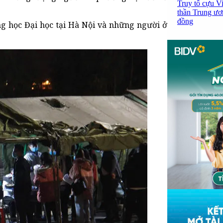
Truy tố cựu V
thần Trung ươ
đồng
ang học Đại học tại Hà Nội và những người ở