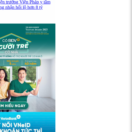
iện trưởng Viện Pháp y tâm
ng nhận hối lộ hơn 8 tỷ