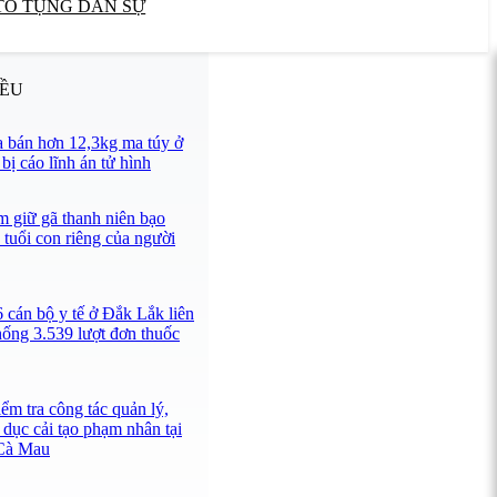
TỐ TỤNG DÂN SỰ
IỀU
 bán hơn 12,3kg ma túy ở
ị cáo lĩnh án tử hình
 giữ gã thanh niên bạo
 tuổi con riêng của người
 cán bộ y tế ở Đắk Lắk liên
hống 3.539 lượt đơn thuốc
ểm tra công tác quản lý,
 dục cải tạo phạm nhân tại
 Cà Mau