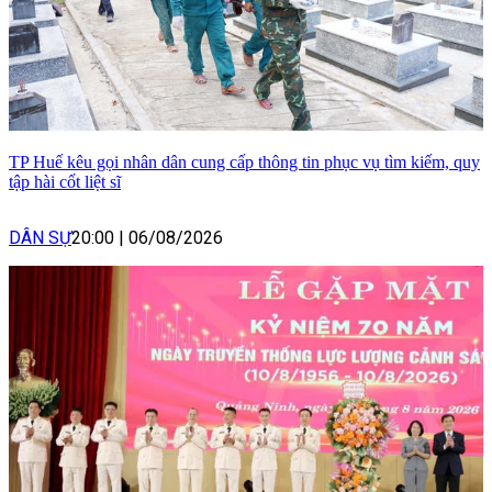
TP Huế kêu gọi nhân dân cung cấp thông tin phục vụ tìm kiếm, quy
tập hài cốt liệt sĩ
DÂN SỰ
20:00
|
06/08/2026