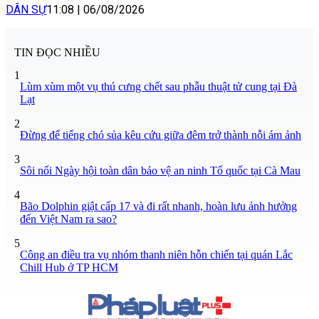
DÂN SỰ
11:08
|
06/08/2026
TIN ĐỌC NHIỀU
1
Lùm xùm một vụ thú cưng chết sau phẫu thuật tử cung tại Đà
Lạt
2
Đừng để tiếng chó sủa kêu cứu giữa đêm trở thành nỗi ám ảnh
3
Sôi nổi Ngày hội toàn dân bảo vệ an ninh Tổ quốc tại Cà Mau
4
Bão Dolphin giật cấp 17 và đi rất nhanh, hoàn lưu ảnh hưởng
đến Việt Nam ra sao?
5
Công an điều tra vụ nhóm thanh niên hỗn chiến tại quán Lắc
Chill Hub ở TP HCM