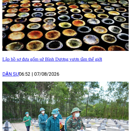
Lập hồ sơ đưa gốm sứ Bình Dương vươn tầm thế giới
DÂN SỰ
06:52
|
07/08/2026