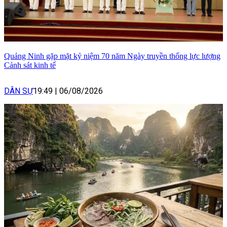
Quảng Ninh gặp mặt kỷ niệm 70 năm Ngày truyền thống lực lượng
Cảnh sát kinh tế
DÂN SỰ
19:49
|
06/08/2026