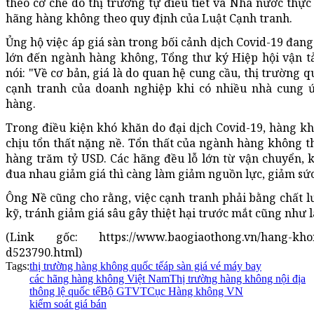
theo cơ chế do thị trường tự điều tiết và Nhà nước thực
hãng hàng không theo quy định của Luật Cạnh tranh.
Ủng hộ việc áp giá sàn trong bối cảnh dịch Covid-19 đan
lớn đến ngành hàng không, Tổng thư ký Hiệp hội vận 
nói: "Về cơ bản, giá là do quan hệ cung cầu, thị trường q
cạnh tranh của doanh nghiệp khi có nhiều nhà cung ứ
hàng.
Trong điều kiện khó khăn do đại dịch Covid-19, hàng k
chịu tổn thất nặng nề. Tổn thất của ngành hàng không th
hàng trăm tỷ USD. Các hãng đều lỗ lớn từ vận chuyển, 
đua nhau giảm giá thì càng làm giảm nguồn lực, giảm sức
Ông Nề cũng cho rằng, việc cạnh tranh phải bằng chất lư
kỹ, tránh giảm giá sâu gây thiệt hại trước mắt cũng như 
(Link gốc: https://www.baogiaothong.vn/hang-khong
d523790.html)
Tags:
thị trường hàng không quốc tế
áp sàn giá vé máy bay
các hãng hàng không Việt Nam
Thị trường hàng không nội địa
thông lệ quốc tế
Bộ GTVT
Cục Hàng không VN
kiểm soát giá bán