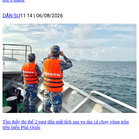
DÂN SỰ
11:14
|
06/08/2026
Tìm thấy thi thể 2 ngư dân mất tích sau vụ tàu cá chạy vòng tròn
trên biển Phú Quốc