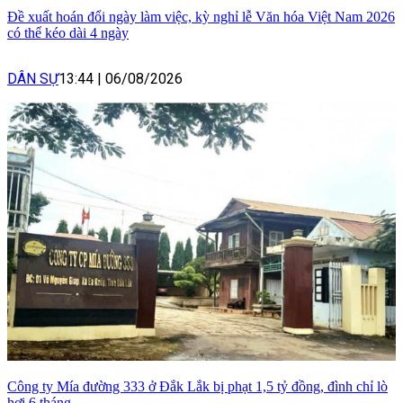
Đề xuất hoán đổi ngày làm việc, kỳ nghỉ lễ Văn hóa Việt Nam 2026
có thể kéo dài 4 ngày
DÂN SỰ
13:44
|
06/08/2026
Công ty Mía đường 333 ở Đắk Lắk bị phạt 1,5 tỷ đồng, đình chỉ lò
hơi 6 tháng