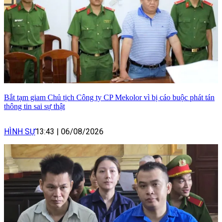
Bắt tạm giam Chủ tịch Công ty CP Mekolor vì bị cáo buộc phát tán
thông tin sai sự thật
HÌNH SỰ
13:43
|
06/08/2026