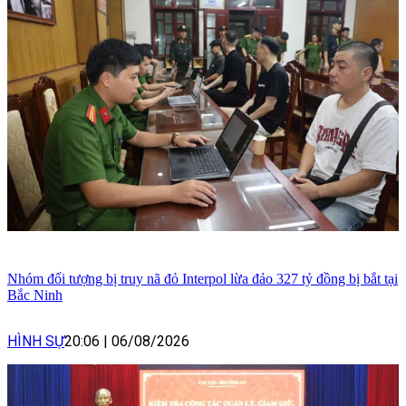
Nhóm đối tượng bị truy nã đỏ Interpol lừa đảo 327 tỷ đồng bị bắt tại
Bắc Ninh
HÌNH SỰ
20:06
|
06/08/2026