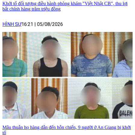
Khởi tố đối tượng điều hành phòng khám "Việt Nhật CB", thu lợi
bất chính hàng trăm triệu đồng
HÌNH SỰ
16:21
|
05/08/2026
Mâu thuẫn họ hàng dẫn đến hỗn chiến, 9 người ở An Giang bị khởi
tố