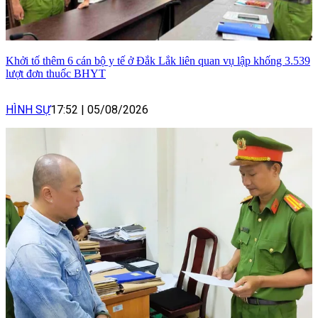
Khởi tố thêm 6 cán bộ y tế ở Đắk Lắk liên quan vụ lập khống 3.539
lượt đơn thuốc BHYT
HÌNH SỰ
17:52
|
05/08/2026