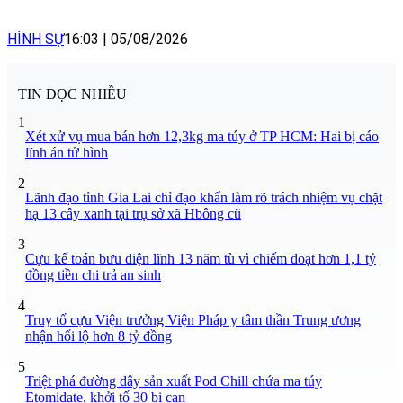
HÌNH SỰ
16:03
|
05/08/2026
TIN ĐỌC NHIỀU
1
Xét xử vụ mua bán hơn 12,3kg ma túy ở TP HCM: Hai bị cáo
lĩnh án tử hình
2
Lãnh đạo tỉnh Gia Lai chỉ đạo khẩn làm rõ trách nhiệm vụ chặt
hạ 13 cây xanh tại trụ sở xã Hbông cũ
3
Cựu kế toán bưu điện lĩnh 13 năm tù vì chiếm đoạt hơn 1,1 tỷ
đồng tiền chi trả an sinh
4
Truy tố cựu Viện trưởng Viện Pháp y tâm thần Trung ương
nhận hối lộ hơn 8 tỷ đồng
5
Triệt phá đường dây sản xuất Pod Chill chứa ma túy
Etomidate, khởi tố 30 bị can