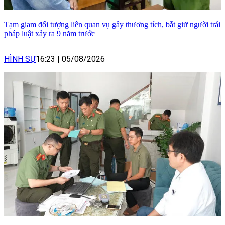
Tạm giam đối tượng liên quan vụ gây thương tích, bắt giữ người trái
pháp luật xảy ra 9 năm trước
HÌNH SỰ
16:23
|
05/08/2026