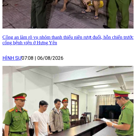
Công an làm rõ vụ nhóm thanh thiếu niên rượt đuổi, hỗn chiến trước
cổng bệnh viện ở Hưng Yên
HÌNH SỰ
07:08
|
06/08/2026