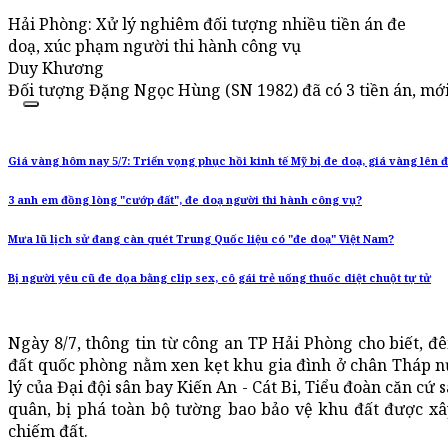
Hải Phòng: Xử lý nghiêm đối tượng nhiều tiền án đe
doạ, xúc phạm người thi hành công vụ
Duy Khương
Đối tượng Đặng Ngọc Hùng (SN 1982) đã có 3 tiền án, mới
Giá vàng hôm nay 5/7: Triển vọng phục hồi kinh tế Mỹ bị đe doạ, giá vàng lên 
3 anh em đồng lòng "cướp đất", đe doạ người thi hành công vụ?
Mưa lũ lịch sử đang càn quét Trung Quốc liệu có "đe doạ" Việt Nam?
Bị người yêu cũ đe dọa bằng clip sex, cô gái trẻ uống thuốc diệt chuột tự tử
Ngày 8/7, thông tin từ công an TP Hải Phòng cho biết, đêm
đất quốc phòng nằm xen kẹt khu gia đình ở chân Tháp 
lý của Đại đội sân bay Kiến An - Cát Bi, Tiểu đoàn căn c
quân, bị phá toàn bộ tường bao bảo vệ khu đất được 
chiếm đất.