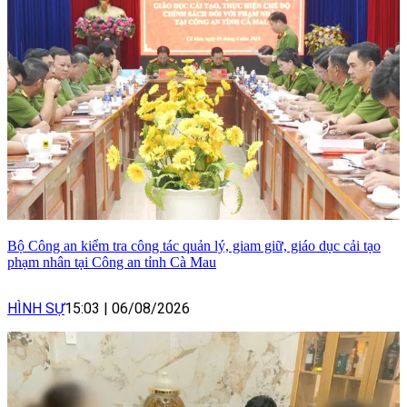
Bộ Công an kiểm tra công tác quản lý, giam giữ, giáo dục cải tạo
phạm nhân tại Công an tỉnh Cà Mau
HÌNH SỰ
15:03
|
06/08/2026