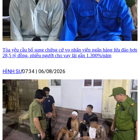
Tòa yêu cầu bổ sung chứng cứ vụ nhân viên ngân hàng lừa đảo hơn
28,5 tỷ đồng, nhiều người cho vay lãi gần 1.300%/năm
HÌNH SỰ
07:34
|
06/08/2026