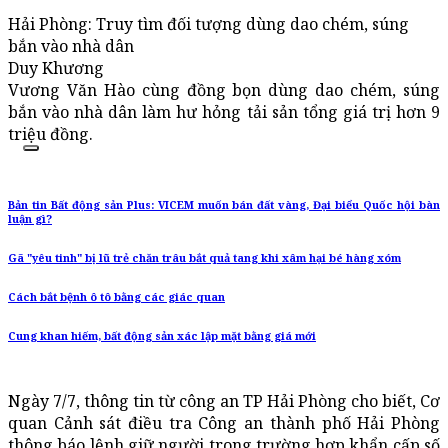
Hải Phòng: Truy tìm đối tượng dùng dao chém, súng
bắn vào nhà dân
Duy Khương
Vương Văn Hào cùng đồng bọn dùng dao chém, súng
bắn vào nhà dân làm hư hỏng tải sản tổng giá trị hơn 9
triệu đồng.
Bản tin Bất động sản Plus: VICEM muốn bán đất vàng, Đại biểu Quốc hội bàn
luận gì?
Gã "yêu tinh" bị lũ trẻ chăn trâu bắt quả tang khi xâm hại bé hàng xóm
Cách bắt bệnh ô tô bằng các giác quan
Cung khan hiếm, bất động sản xác lập mặt bằng giá mới
Ngày 7/7, thông tin từ công an TP Hải Phòng cho biết, Cơ
quan Cảnh sát điều tra Công an thành phố Hải Phòng
thông báo lệnh giữ người trong trường hợp khẩn cấp số