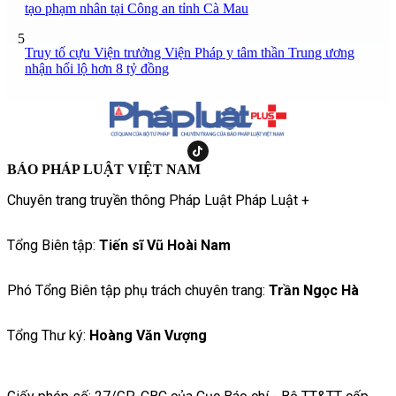
tạo phạm nhân tại Công an tỉnh Cà Mau
5
Truy tố cựu Viện trưởng Viện Pháp y tâm thần Trung ương
nhận hối lộ hơn 8 tỷ đồng
BÁO PHÁP LUẬT VIỆT NAM
Chuyên trang truyền thông Pháp Luật Pháp Luật +
Tổng Biên tập:
Tiến sĩ Vũ Hoài Nam
Phó Tổng Biên tập phụ trách chuyên trang:
Trần Ngọc Hà
Tổng Thư ký:
Hoàng Văn Vượng