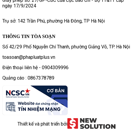
Giấy phép số: 27/GP-CBC của Cục Báo chí - Bộ TT&TT cấp
ngày 17/9/2024
Trụ sở: 142 Trần Phú, phường Hà Đông, TP Hà Nội
THÔNG TIN TÒA SOẠN
Số 42/29 Phố Nguyễn Chí Thanh, phường Giảng Võ, TP. Hà Nội
toasoan@phapluatplus.vn
Điện thoại liên hệ - 0904309996
Quảng cáo : 0867378789
Thiết kế và phát triển bởi