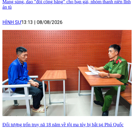
Mang súng, dao "đòi công bằng" cho bạn gái, nhóm thanh niên lĩnh
án tù
HÌNH SỰ
13:13
|
08/08/2026
Đối tượng trốn truy nã 18 năm về tội ma túy bị bắt tại Phú Quốc