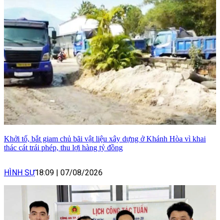
Khởi tố, bắt giam chủ bãi vật liệu xây dựng ở Khánh Hòa vì khai
thác cát trái phép, thu lợi hàng tỷ đồng
HÌNH SỰ
18:09
|
07/08/2026