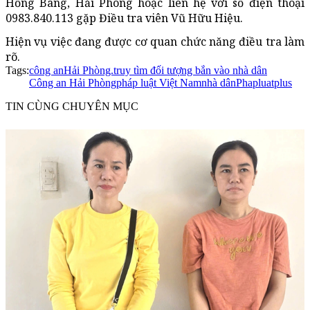
Hồng Bàng, Hải Phòng hoặc liên hệ với số điện thoại
0983.840.113 gặp Điều tra viên Vũ Hữu Hiệu.
Hiện vụ việc đang được cơ quan chức năng điều tra làm
rõ.
Tags:
công an
Hải Phòng.
truy tìm đối tượng bắn vào nhà dân
Công an Hải Phòng
pháp luật Việt Nam
nhà dân
Phapluatplus
TIN CÙNG CHUYÊN MỤC