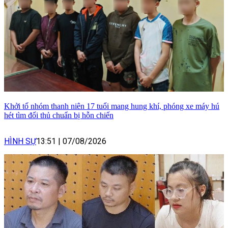
Khởi tố nhóm thanh niên 17 tuổi mang hung khí, phóng xe máy hú
hét tìm đối thủ chuẩn bị hỗn chiến
HÌNH SỰ
13:51
|
07/08/2026