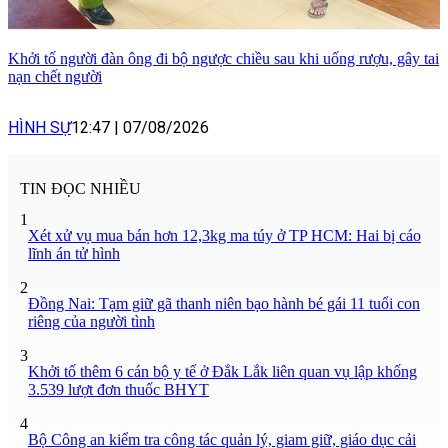
Khởi tố người đàn ông đi bộ ngược chiều sau khi uống rượu, gây tai
nạn chết người
HÌNH SỰ
12:47
|
07/08/2026
TIN ĐỌC NHIỀU
1
Xét xử vụ mua bán hơn 12,3kg ma túy ở TP HCM: Hai bị cáo
lĩnh án tử hình
2
Đồng Nai: Tạm giữ gã thanh niên bạo hành bé gái 11 tuổi con
riêng của người tình
3
Khởi tố thêm 6 cán bộ y tế ở Đắk Lắk liên quan vụ lập khống
3.539 lượt đơn thuốc BHYT
4
Bộ Công an kiểm tra công tác quản lý, giam giữ, giáo dục cải