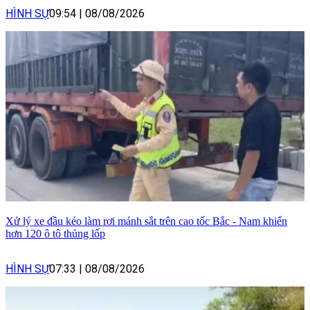
HÌNH SỰ
09:54
|
08/08/2026
Xử lý xe đầu kéo làm rơi mảnh sắt trên cao tốc Bắc - Nam khiến
hơn 120 ô tô thủng lốp
HÌNH SỰ
07:33
|
08/08/2026